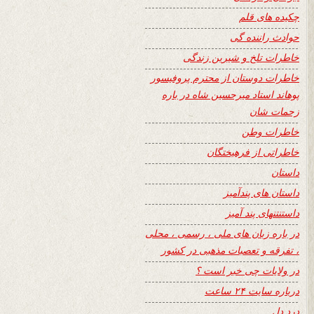
چکیده های قلم
حوادث راننده گی
خاطرات تلخ و شیرین زندگی
خاطرات دوستان از محترم پروفیسور
پوهاند استاد میرحسین شاه در باره
زحمات شان
خاطرات وطن
خاطراتی از فرهیختگان
داستان
داستان های پندآمیز
داستنتنهای پند آمیز
در باره زبان های ملی ، رسمی ، محلی
، تفرقه و تعصبات مذهبی در کشور
در ولایات چی خبر است ؟
درباره سایت ۲۴ ساعت
درد دل