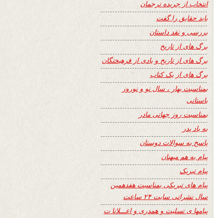
انتخاب از جریده ترجمان
باید حقایق را گفت
بررسی و نقد داستان
برگ های از تاریخ
برگ های از تاریخ و یادی از فرهیختگان
برگ های از یک کتاب
بمناسبت بهار ، سال نو و نوروز
باستانی
بمناسبت روز جهانی مادر
به یاد پدر
پاسخ به سوالات دوستان
پیام به هم میهنان
پیام تبریک
پیام های تبریکی بمناسبت هفدهمین
سال نشراتی سایت ۲۴ ساعت
پیامها ی تسلیت و همدری و اعـــلانا ت