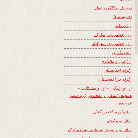
درد دل با کاکا ترجمان
دلنوشته ها
رمان طنز
روز جهانی پدر مبارک
روز جهانی زن مبارکباد
زبان مادری
زراعتی و مالداری
زلزله افغانستان
زلزله در افغانستان
زن و زندگی – زن و مشکلات –
همچنان اشعار و مقاله در باره شهید
فرخنده
سازمان مدافعین کابل
سال نو میلادی
سال نو و نوروز باستانی بشما مبارک