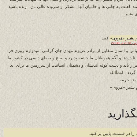
ند. لعنت به جانی ها و حامیان آنها . تشکر از سروده عالی تان . زنده باشید .
 بشیر
 بشیر «هروی»
گفت:
پاس و امتنان متقابل از برادر عزیزم مهدی جان گرامی امیدوارم روزی فرا
تا دردها و آلام هموطنان ما خاتمه پذیرد و صلح و صفای دایمی در کشور ما
رار یابد و دست کوته اندیشان و دشمنان انسانیت از سرزمین ما برای ابد
گردد ، انشآالله
عرض حرمت
 بشیر «هروی»
گذارید
 را در قسمت پایین پر کنید.