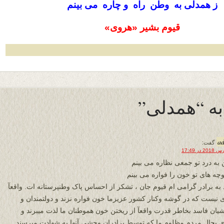
ز همدلی به وطن راه و چاره می بینم
قیوم بشیر «هروی»
a
گفت:
به درد تو جمعی نظاره می بینم
وچه های تو خون را فواره می بینم
 به برادر گرامی ام قیوم جان ، تشکر از احساس پاک وطنپرستانه ات. واقعآ
 نیست که در گوشه وکنار کشور عزیزما خون فواره نزند و دولتمندان و
شیان فاسد بخاطر قدرت واقعآ از ریختن خون هموطنان ما لذت میبرند و
 بحال مردم مظلوم ما که توسط برادران وحشی آنها به شهادت میرسند