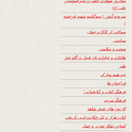
سالروز شهادت حضرت امیرالمؤمنین
علی (ع)
سروده آتش { سوگنامه شهید فرخنده
}
سولاتی از کاکا ترجمان
سیاسی
صحت و سلامتی
طاعات و عبادات تان قبول درگاه حق
طنز
عید همه مبارک
فراخوان ها
فرهنگ کتاب و کتابخوانی٬
فرهنگ مردم
کارتون های عتیق شاهد
کتاب هزار و یک حکایت ادبی تاریخی
کمپاین تفکرُ تحریر و عمل