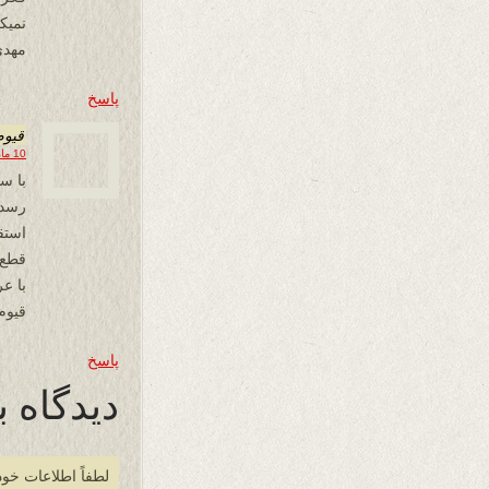
نمیکن
مهدی
پاسخ
قیوم
10 مارس 2018 در 22:38
با س
رسد 
استق
قطع 
با 
قیوم
پاسخ
دیدگاه ب
لطفاً اطلاعات خود