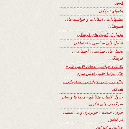
فوتی
پیامهای تبریکی
پیشنهادات ، انتقادات و خواسته های
هموطنان
تجلیل از کانون های فرهنگی
تحلیل های سیاسی – اجتماعی
تحلیل های سیاسی ، اجتماعی ،
فرهنگی.
تکملهء حواشی نفحات الانس شرح
حال مولانا جامی قدس سره
جالب ، دیدنی ،خواندنی ، معلوماتی و
شوخی
جدول کلمات متقاطع ، معما ها و سایر
سرگرمی های فکری
جرم ، جنایت ، خونریزی و بی امنیتی
در کشور
جوانان و کودکان