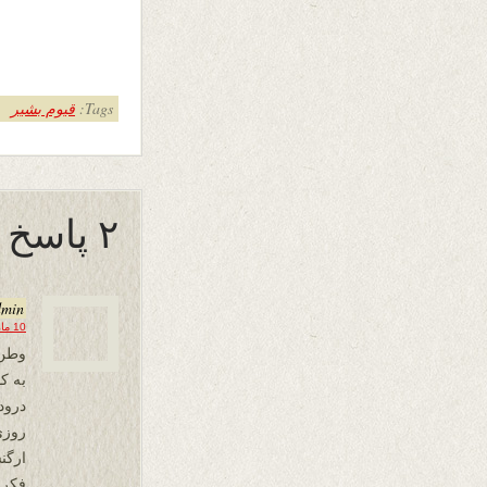
Tags:
قیوم بشیر
۲ پاسخ به “همدلی”
dmin
10 مارس 2018 در 17:49
وطن 
به ک
درود
روزی
ارگن
فکری