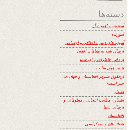
دسته‌ها
آموزش و اهمیت آن
آموزنده
آموزه های دینی ، اخلاقی و اجتماعی
ارسال نامه به مقامات افغان
از دفتر خاطرات برای شما
از مسؤول سایت
ازحقوق بشردر افغانستان و جهان چی
خبر است؟
اشعار
اشعار ، مطالب انتخابی ، معلوماتی و
ارسالی شما
افغانستان
افغانستان و دموکراسی