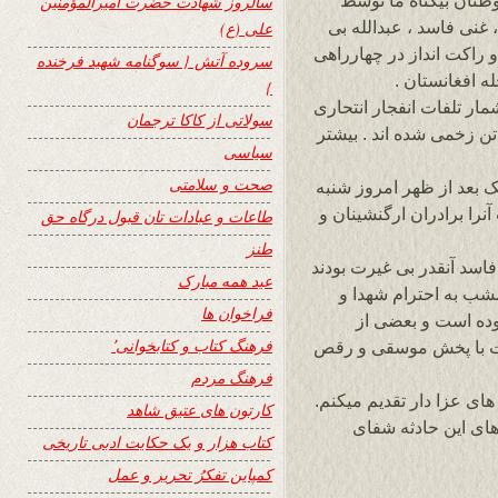
طنان بیگناه ما توسط
سالروز شهادت حضرت امیرالمؤمنین
، غنی فاسد ، عبدالله بی
علی (ع)
 راکت انداز در چهارراهی
سروده آتش { سوگنامه شهید فرخنده
 افغانستان .
}
ر تلفات انفجار انتحاری
سولاتی از کاکا ترجمان
سط آمبولانسی در کابل ۹۵ تن کشته و ۱۵۸ تن زخمی شده اند . بیشتر
سیاسی
صحت و سلامتی
ک بعد از ظهر امروز شنبه
ولیت آنرا برادران ارگنشینان و
طاعات و عبادات تان قبول درگاه حق
طنز
اسد آنقدر بی غیرت بودند
عید همه مبارک
شب به احترام شهدا و
فراخوان ها
وده است و بعضی از
فرهنگ کتاب و کتابخوانی٬
یت با پخش موسقی و رقص
فرهنگ مردم
ای عزا دار تقدیم میکنم.
کارتون های عتیق شاهد
ای این حادثه شفای
کتاب هزار و یک حکایت ادبی تاریخی
کمپاین تفکرُ تحریر و عمل