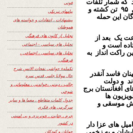
 که شمار تلفات
فوتی
انفجار انتحاری توسط آمبولانسی در کابل ۹۵ تن کشته و
پیامهای تبریکی
گان این حمله
پیشنهادات ، انتقادات و خواسته های
هموطنان
تجلیل از کانون های فرهنگی
عت یک بعد از
لو ۱۳۹۶ اتفاق افتاده است و
تحلیل های سیاسی – اجتماعی
ن راکت انداز به
تحلیل های سیاسی ، اجتماعی ،
فرهنگی.
تکملهء حواشی نفحات الانس شرح
ان فاسد آنقدر
حال مولانا جامی قدس سره
ند و دولت
جالب ، دیدنی ،خواندنی ، معلوماتی و
ی افغانستان برج
شوخی
ویزیون ها
جدول کلمات متقاطع ، معما ها و سایر
خش موسقی و
سرگرمی های فکری
جرم ، جنایت ، خونریزی و بی امنیتی
در کشور
میل های عزا دار
ایشان و به زخمی
جوانان و کودکان