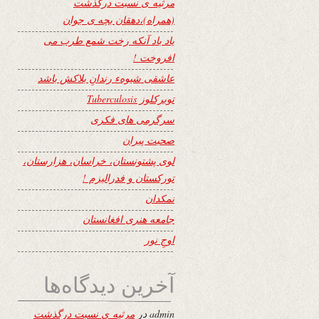
مرثیه ی نسبت درگذشت
(همراه)،دهقان بچه ی جوان
یاد باد آنکه رخت شمع طرب می
افروخت !
عاشقی شیوهء رندانِ بلاکش باشد
توبرکلوز Tuberculosis
سرگرمی های فکری
صحبت پیران
لوی پشتونستان، خراسان، هزارستان،
تورکستان و فدرالیزم !
نمکدان
جامعه هنری افغانستان
اوجِ نور
آخرین دیدگاه‌ها
admin
در
مرثیه ی نسبت درگذشت