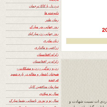
درد دل با کاکا ترجمان
دلنوشته ها
رمان طنز
روز جهانی پدر مبارک
روز جهانی زن مبارکباد
زبان مادری
زراعتی و مالداری
زلزله افغانستان
زلزله در افغانستان
زن و زندگی – زن و مشکلات –
همچنان اشعار و مقاله در باره شهید
فرخنده
سازمان مدافعین کابل
سال نو میلادی
سال نو و نوروز باستانی بشما مبارک
مدردی ات نسبت شهادت و