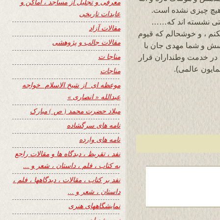
معرفی و تجلیل از مساجد ، اماکن و
 هیچ چیزی نشده است.
عابدات تاریخی
ختی نشسته اند که……
مقالات آزاد
کنم ، و خوشحالم که قیوم
مقالات جالب و پژوهشی
سش و شما مهدی جان با
مناجا ت
در خدمت وطنداران قرار
همایون عالمی).
مناجات
موعظه ای از شیخ الاسلام خواجه
عبدالله « انصاری »
میلاد حضرت محمد ( ص ) مبارک
نامه های سرگشاده
نامه های وارده
نفد ، تقریظ ، دیدگاه ها و مقالات راجع
به کتاب ، فلم ، داستان ، شعر و …
نفد بر کتاب ، مقالات ، دیدگاهها ، فلم ،
داستان ، شعر و …
نمایشگاههای هنری
نیمه شعبان