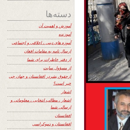
دسته‌ها
آموزش و اهمیت آن
آموزنده
آموزه های دینی ، اخلاقی و اجتماعی
ارسال نامه به مقامات افغان
از دفتر خاطرات برای شما
از مسؤول سایت
ازحقوق بشردر افغانستان و جهان چی
خبر است؟
اشعار
اشعار ، مطالب انتخابی ، معلوماتی و
ارسالی شما
افغانستان
افغانستان و دموکراسی