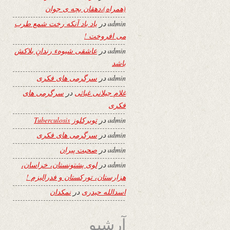
(همراه)،دهقان بچه ی جوان
admin
در
یاد باد آنکه رخت شمع طرب
می افروخت !
admin
در
عاشقی شیوهء رندانِ بلاکش
باشد
admin
در
سرگرمی های فکری
غلام جیلانی غیاثی
در
سرگرمی های
فکری
admin
در
توبرکلوز Tuberculosis
admin
در
سرگرمی های فکری
admin
در
صحبت پیران
admin
در
لوی پشتونستان، خراسان،
هزارستان، تورکستان و فدرالیزم !
اسدالله حیدری
در
نمکدان
آرشیو