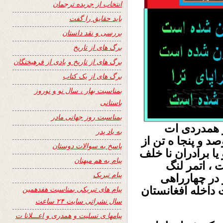
انتخاب از جریده ترجمان
باید حقایق را گفت
بررسی و نقد داستان
برگ های از تاریخ
برگ های از تاریخ و یادی از فرهیختگان
برگ های از یک کتاب
بمناسبت بهار ، سال نو و نوروز
باستانی
بمناسبت روز جهانی مادر
ز همدردی ات
به یاد پدر
 و پنجا ه تن از
پاسخ به سوالات دوستان
یا برادران نا خلف
پیام به هم میهنان
 ، اتمر لنگ
پیام تبریک
 در چهارراهی
داخله افغانستان
پیام های تبریکی بمناسبت هفدهمین
سال نشراتی سایت ۲۴ ساعت
پیامها ی تسلیت و همدری و اعـــلانا ت