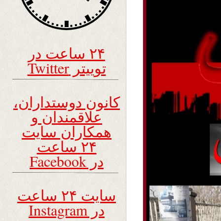
۲۴ ساعت در
توییتر Twitter
کانون دوستداران،
علاقمندان و
همکاران سایت
۲۴ ساعت
در Facebook
سایت ۲۴ ساعت
در Instagram