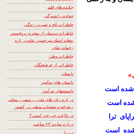
چکیده های قلم
حوادث راننده گی
خاطرات تلخ و شیرین زندگی
خاطرات دوستان از محترم پروفیسور
پوهاند استاد میرحسین شاه در باره
زحمات شان
خاطرات وطن
خاطراتی از فرهیختگان
داستان
»
داستان های پندآمیز
 شده است
داستنتنهای پند آمیز
در باره زبان های ملی ، رسمی ، محلی
شده است
، تفرقه و تعصبات مذهبی در کشور
ای ترا
در ولایات چی خبر است ؟
درباره سایت ۲۴ ساعت
 شده است
درد دل