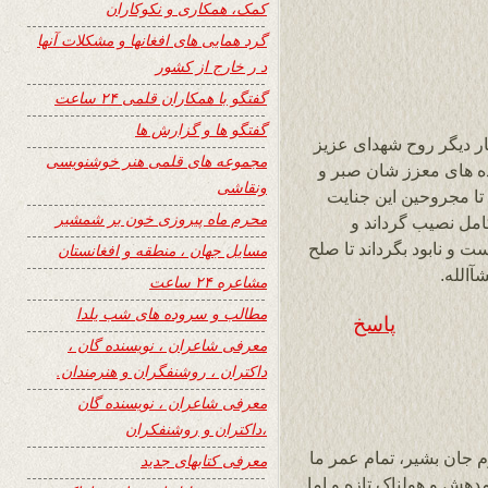
کمک، همکاری و نکوکاران
گرد همایی های افغانها و مشکلات آنها
د ر خارج از کشور
گفتگو با همکاران قلمی ۲۴ ساعت
گفتگو ها و گزارش ها
ار دیگر روح شهدای عزیز
مجموعه های قلمی هنر خوشنویسی
ده های معزز شان صبر و
ونقاشی
 تا مجروحین این جنایت
محرم ماه پیروزی خون بر شمشیر
مل نصیب گرداند و
 و نابود بگرداند تا صلح
مسایل جهان ، منطقه و افغانستان
آالله.
مشاعره ۲۴ ساعت
مطالب و سروده های شب یلدا
پاسخ
معرفی شاعران ، نویسنده گان ،
داکتران ، روشنفگران و هنرمندان.
معرفی شاعران ، نویسنده گان
،داکتران و روشنفکران
م جان بشیر، تمام عمر ما
معرفی کتابهای جدید
هش و هولناک تازه و اما