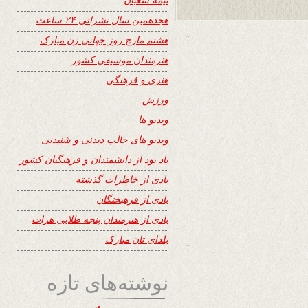
هجدهمین سال نشراتی ۲۴ ساعت
هشتم مارچ روز جهانی زن مبارک
هنرمندان موسیقی کشور
هنری و فرهنگی
ورزش
ویدیو ها
ویدیو های جالب دیدنی و شنیدنی
یاد بود از دانشمندان و فرهنگیان کشور
یادی از خاطرات گذشته
یادی از فرهیختگان
یادی از هنرمندان پنجه طلایی هرات
یلدای تان مبارک
نوشته‌های تازه