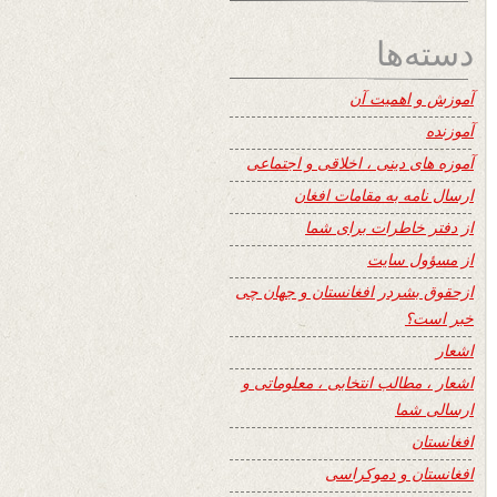
دسته‌ها
آموزش و اهمیت آن
آموزنده
آموزه های دینی ، اخلاقی و اجتماعی
ارسال نامه به مقامات افغان
از دفتر خاطرات برای شما
از مسؤول سایت
ازحقوق بشردر افغانستان و جهان چی
خبر است؟
اشعار
اشعار ، مطالب انتخابی ، معلوماتی و
ارسالی شما
افغانستان
افغانستان و دموکراسی