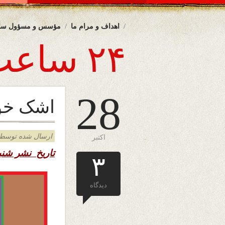
اهداف و مرام ما
مؤسس و مسؤول سا
۲۴ ساعت
28
اشک خون
ارسال شده توسط admin د
اکتبر
تاریخ نشر ش
۳
دیدگاه