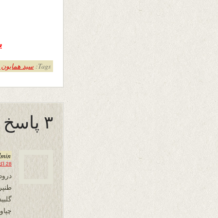
ب
Tags:
سید همایون 
۳ پاسخ به “اشک خون تپیده”
dmin
28 اکتبر 2017 در 14:03
درود
طنپر
گلبی
چپاو