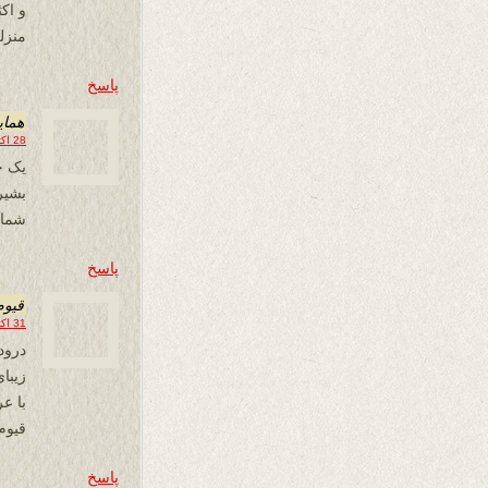
و اک
منزل
پاسخ
همای
28 اکتبر 2017 در 14:47
یک ج
شما 
پاسخ
قیوم
31 اکتبر 2017 در 08:39
درود
زیبا
با 
قیوم
پاسخ