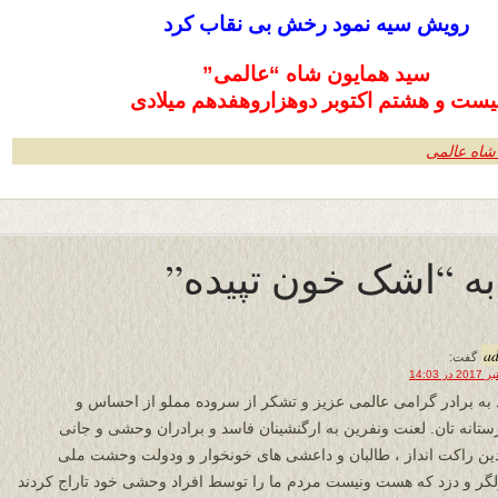
رویش سیه نمود رخش بی نقاب کرد
سید همایون شاه “عالمی”
یست و هشتم اکتوبر دوهزاروهفدهم میلادی
شاه عالمی
a
گفت:
 به برادر گرامی عالمی عزیز و تشکر از سروده مملو از احساس و
ستانه تان. لعنت ونفرین به ارگنشینان فاسد و برادران وحشی و جانی
دین راکت انداز ، طالبان و داعشی های خونخوار و ودولت وحشت ملی
لگر و دزد که هست ونیست مردم ما را توسط افراد وحشی خود تاراج کردند