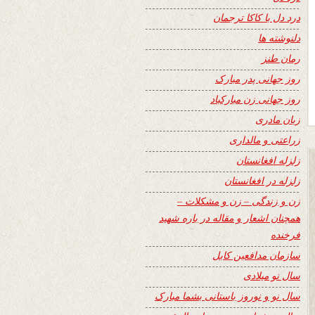
درد دل با کاکا ترجمان
دلنوشته ها
رمان طنز
روز جهانی پدر مبارک
روز جهانی زن مبارکباد
زبان مادری
زراعتی و مالداری
زلزله افغانستان
زلزله در افغانستان
زن و زندگی – زن و مشکلات –
همچنان اشعار و مقاله در باره شهید
فرخنده
سازمان مدافعین کابل
سال نو میلادی
سال نو و نوروز باستانی بشما مبارک