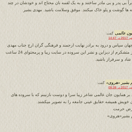
ثرآ بی پدر و بی مادر ساختند و به یک لقمه نان محتاج اند و خودشان در چند
ه ها گوشت و پلو خاک میکنند. موفق وسلامت باشید. مهدی بشیر
ون عالمی
گفت:
هان سپاس و درود به برادر نهایت ارجمند و فرهنگی گران ارج جناب مهدی
بشیر متشکرم از دیزاین و نشر این سروده در سایت زیبا و پرمحتوای 24 ساعت
شاد و سرفراز باشید.
 بشیر «هروی»
گفت:
 بر همایون جان عالمی شاعر زیبا سرا و دوست نازنینم که با سروده های
ی خویش همیشه حقایق عینی جامعه را به تصویر میکشند.
عرض حرمت
 بشیر«هروی»