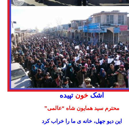
اشک
خون
تپیده
محترم سید همایون شاه “عالمی”
این دیو جهل، خانه ی ما را خراب کرد