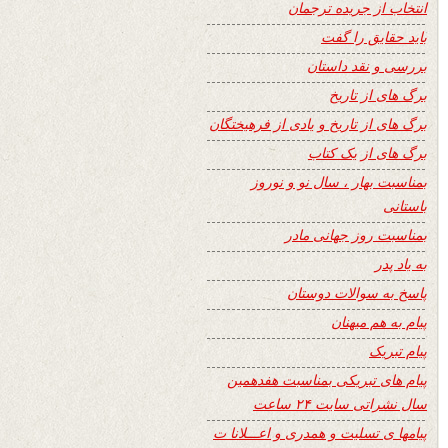
انتخاب از جریده ترجمان
باید حقایق را گفت
بررسی و نقد داستان
برگ های از تاریخ
برگ های از تاریخ و یادی از فرهیختگان
برگ های از یک کتاب
بمناسبت بهار ، سال نو و نوروز
باستانی
بمناسبت روز جهانی مادر
به یاد پدر
پاسخ به سوالات دوستان
پیام به هم میهنان
پیام تبریک
پیام های تبریکی بمناسبت هفدهمین
سال نشراتی سایت ۲۴ ساعت
پیامها ی تسلیت و همدری و اعـــلانا ت