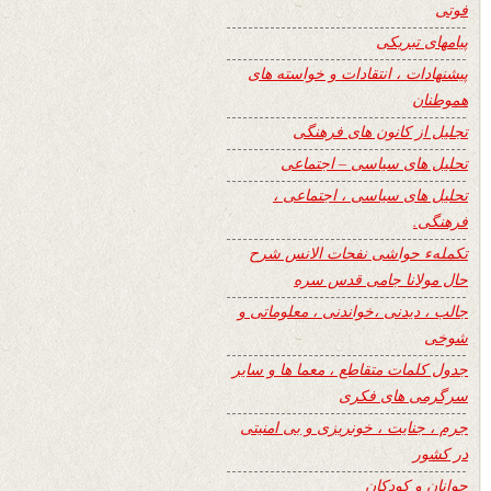
فوتی
پیامهای تبریکی
پیشنهادات ، انتقادات و خواسته های
هموطنان
تجلیل از کانون های فرهنگی
تحلیل های سیاسی – اجتماعی
تحلیل های سیاسی ، اجتماعی ،
فرهنگی.
تکملهء حواشی نفحات الانس شرح
حال مولانا جامی قدس سره
جالب ، دیدنی ،خواندنی ، معلوماتی و
شوخی
جدول کلمات متقاطع ، معما ها و سایر
سرگرمی های فکری
جرم ، جنایت ، خونریزی و بی امنیتی
در کشور
جوانان و کودکان