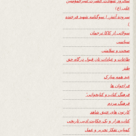
سالروز شهادت حضرت امیرالمؤمنین
علی (ع)
سروده آتش { سوگنامه شهید فرخنده
}
سولاتی از کاکا ترجمان
سیاسی
صحت و سلامتی
طاعات و عبادات تان قبول درگاه حق
طنز
عید همه مبارک
فراخوان ها
فرهنگ کتاب و کتابخوانی٬
فرهنگ مردم
کارتون های عتیق شاهد
کتاب هزار و یک حکایت ادبی تاریخی
کمپاین تفکرُ تحریر و عمل