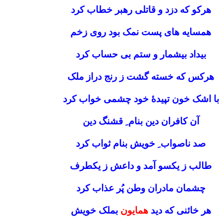
هرکو که دزد و قاتلی رهبر خطاب کرد
همسایه های پست نمک بود روی زخم
بیداد بیشمار و ستم بی حساب کرد
هرکس که خسته گشت ز رنج دراز ملک
با اشک خون تپیدۀ خود چشمی خواب کرد
آن کافران دین بنام ِ قشنگ دین
صد ناصواب ِ خویش بنام ثواب کرد
طالب ز یکسو آمد و داعش ز یکطرف
چشمان مادران وطن پُر عذاب کرد
هر خائنی که دید
همایون
بملک خویش