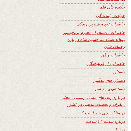
چکیده های قلم
حوادث راننده گی
خاطرات تلخ و شیرین زندگی
خاطرات دوستان از محترم پروفیسور
پوهاند استاد میرحسین شاه در باره
زحمات شان
خاطرات وطن
خاطراتی از فرهیختگان
داستان
داستان های پندآمیز
داستنتنهای پند آمیز
در باره زبان های ملی ، رسمی ، محلی
، تفرقه و تعصبات مذهبی در کشور
در ولایات چی خبر است ؟
درباره سایت ۲۴ ساعت
درد دل