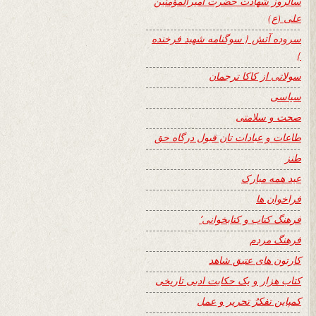
سالروز شهادت حضرت امیرالمؤمنین
علی (ع)
سروده آتش { سوگنامه شهید فرخنده
}
سولاتی از کاکا ترجمان
سیاسی
صحت و سلامتی
طاعات و عبادات تان قبول درگاه حق
طنز
عید همه مبارک
فراخوان ها
فرهنگ کتاب و کتابخوانی٬
فرهنگ مردم
کارتون های عتیق شاهد
کتاب هزار و یک حکایت ادبی تاریخی
کمپاین تفکرُ تحریر و عمل