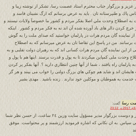
ر عزیز و بزرگوار جناب محترم استاد عصمت رسا، تشكر از نوشته زیبا و
س پاك و طنپرستانه تان . بايد به عرض برسانم كه ارگ نشینان فاسد و
 به اصطلاح وحدت ملي اصلا بفكر مردم و كشور ما خصوصآ ولایات نيستند و
 خرچ کردن دالر های باد آورده شده آن اند نه به فکر مردم و کشور . اینکه
از نماینده گان مردم هرات در پارلمان خواستید که صدای ملت را به گوش
 برسانند. من در پاسخ این تقاضا تان به عرض میرسانم که به اصطلاح
 از این نماينده گان مردم هرات کسانی اند که به رهبران دولت تقلبی و به
اح وحدت ملی کمپاین میکردند تا به پول و قدرت برسند .اینها هم با پول و
ه پارلمان راه يافتند ، شما از آنها چنين انتظاري داريد ؟. آنها بفكر پر كردن
هايشان اند و شاید هم چوكي هاي بزرگ دولتی را خواب می بینند و هر گز
خدمت به هموطنان و موکلین خود ندارند . زنده باشيد . مهدی بشیر
ت رسا
گفت:
برادر و دوست بزرگوار مدير مسؤول سايت وزين ٢٤ ساعت، از حسن نظر شما
ي سپاس. به ان نكاتي كه اشاره فرموديد ارزشمند و پر محتواست. موفق
د