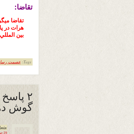
تقاضا:
تقاضا ميگر
هرات در پا
بين المللي
Tags:
عصمت رسا
۲ پاسخ
گوش ده
dmin
29 جولای 2017 در 21:51