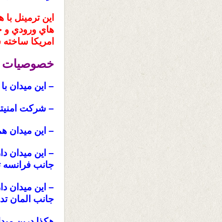
اين ترمينل با ه
هاي ورودي و خر
امريكا ساخته 
خصوصيات بر
– اين ميدان ب
– شركت امنيتي
– اين ميدان همرزمان گ
– اين ميدان د
جانب فرانسه 
– اين ميدان د
جانب المان ت
هكذا درين ميدا