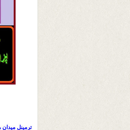
ترمينل ميدان هوايي 