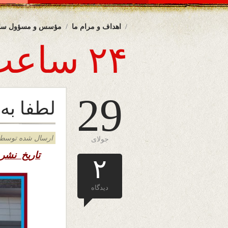
اهداف و مرام ما
مؤسس و مسؤول سا
۲۴ ساعت
29
لطفا به
ارسال شده توسط admin د
جولای
تاریخ نشر
۲
دیدگاه