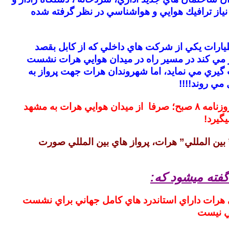
نياز ترافيك هوايي و هواشناسي در نظر گرفته شده
رات يكي از شركت هاي داخلي كه از كابل بقصد
ز مي كند در مسير راه در ميدان هوايي هرات نشست
يري مي نمايد، اما شهروندان هرات جهت پرواز به
 مي روند!!!!
طبق گزارش روزنامه ٨ صبح؛ صرفا از ميدان هوايي هرات به مشهد
گيرد!
 بين المللي” هرات، پرواز هاي بين المللي صورت
گفته ميشود كه:
 هرات داراي استاندرد هاي كامل جهاني براي نشست
ي نيست