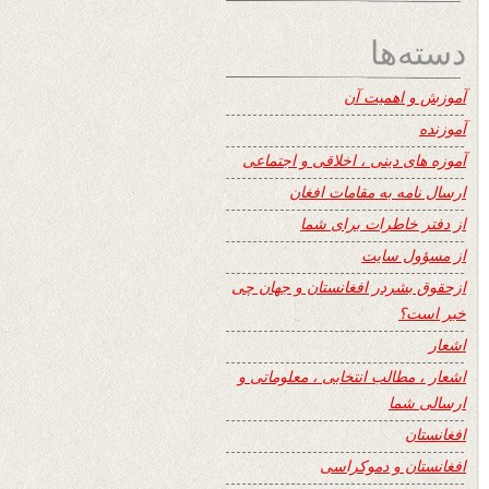
دسته‌ها
آموزش و اهمیت آن
آموزنده
آموزه های دینی ، اخلاقی و اجتماعی
ارسال نامه به مقامات افغان
از دفتر خاطرات برای شما
از مسؤول سایت
ازحقوق بشردر افغانستان و جهان چی
خبر است؟
اشعار
اشعار ، مطالب انتخابی ، معلوماتی و
ارسالی شما
افغانستان
افغانستان و دموکراسی