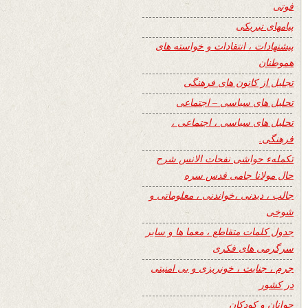
فوتی
پیامهای تبریکی
پیشنهادات ، انتقادات و خواسته های
هموطنان
تجلیل از کانون های فرهنگی
تحلیل های سیاسی – اجتماعی
تحلیل های سیاسی ، اجتماعی ،
فرهنگی.
تکملهء حواشی نفحات الانس شرح
حال مولانا جامی قدس سره
جالب ، دیدنی ،خواندنی ، معلوماتی و
شوخی
جدول کلمات متقاطع ، معما ها و سایر
سرگرمی های فکری
جرم ، جنایت ، خونریزی و بی امنیتی
در کشور
جوانان و کودکان