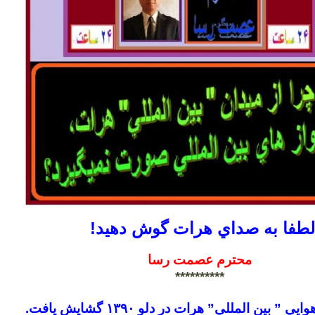
لطفا به صداي هرات گوش دهيد!
محترم عصمت رسا
**********
” بين المللي” هرات در دلو ١٣٩٠ گشايش يافت.