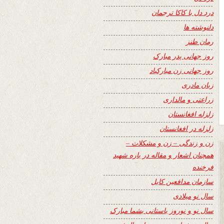
درد دل با کاکا ترجمان
دلنوشته ها
رمان طنز
روز جهانی پدر مبارک
روز جهانی زن مبارکباد
زبان مادری
زراعتی و مالداری
زلزله افغانستان
زلزله در افغانستان
زن و زندگی – زن و مشکلات –
همچنان اشعار و مقاله در باره شهید
فرخنده
سازمان مدافعین کابل
سال نو میلادی
سال نو و نوروز باستانی بشما مبارک