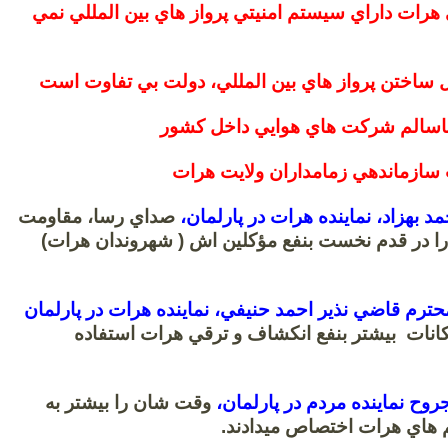
 هرات داراي سيستم امنيتي پرواز هاي بين المللي نمي
ل ساختن پرواز هاي بين المللي، دولت بي تفاوت است
ناسالم شركت هاي هوايي داخل كشور
ازماندهي زمامداران ولايت هرات
مد بهزاد، نماينده هرات در پارلمان،
صداي رسا، مقاومت
 را در قدم نخست بنفع مؤكلين اش ( شهروندان هرات)
ترم قاضي نذير احمد حنيفي، نماينده هرات در پارلمان
مكانات بيشتر بنفع انكشاف و ترقي هرات استفاده
روح نماينده مردم در پارلمان،
وقت شان را بيشتر به
م هاي هرات اختصاص ميدادند.