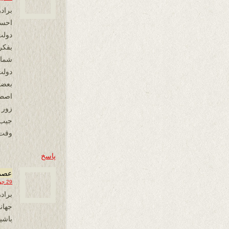
براد
احسا
دولت
بفکر
شما 
دولت
بعضی
اصطل
زور ب
جيب 
وقت 
پاسخ
عصم
29 جولای 2017 در 23:12
جهان
باشين