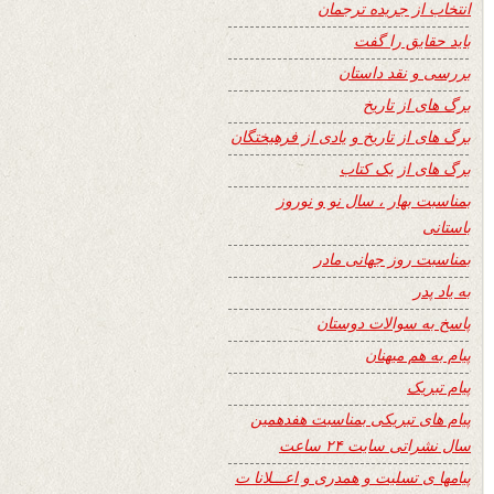
انتخاب از جریده ترجمان
باید حقایق را گفت
بررسی و نقد داستان
برگ های از تاریخ
برگ های از تاریخ و یادی از فرهیختگان
برگ های از یک کتاب
بمناسبت بهار ، سال نو و نوروز
باستانی
بمناسبت روز جهانی مادر
به یاد پدر
پاسخ به سوالات دوستان
پیام به هم میهنان
پیام تبریک
پیام های تبریکی بمناسبت هفدهمین
سال نشراتی سایت ۲۴ ساعت
پیامها ی تسلیت و همدری و اعـــلانا ت