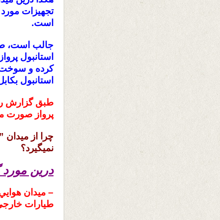
تجهيزات مورد 
است.
جالب است، طيا
استانبول پروا
كرده و سوخت گ
استانبول بكابل
پرواز صورت مي
چرا از ميدان ”
نميگيرد؟
درين مورد 
– ميدان هوايي
طيارات خارج