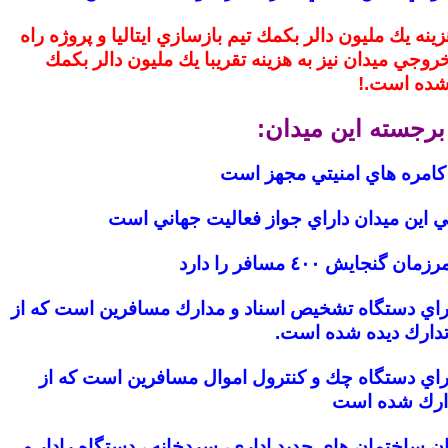
زينه يك مليون دالر بكمك تيم بازسازي ايتاليا و پروژه راه
وجي ميدان نيز به هزينه تقريبا يك مليون دالر بكمك
شده است.!
جسته اين ميدان:
ا كامره هاي امنيتي مجهز است
 اين ميدان داراي جواز فعاليت جهاني است
نجايش ٤٠٠ مسافر را دارد
اراي دستگاه تشخيص اسناد و مدارك مسافرين است كه از
تدارك ديده شده است.
اراي دستگاه چك و كنترول اموال مسافرين است كه از
دارك شده است
ن ساختمان هاي جديد اداري، سردخانه ، دستگاه رادار و