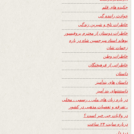
چکیده های قلم
حوادث راننده گی
خاطرات تلخ و شیرین زندگی
خاطرات دوستان از محترم پروفیسور
پوهاند استاد میرحسین شاه در باره
زحمات شان
خاطرات وطن
خاطراتی از فرهیختگان
داستان
داستان های پندآمیز
داستنتنهای پند آمیز
در باره زبان های ملی ، رسمی ، محلی
، تفرقه و تعصبات مذهبی در کشور
در ولایات چی خبر است ؟
درباره سایت ۲۴ ساعت
درد دل