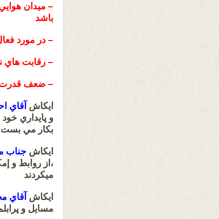
– ميدان هوايي
باشد
– در مورد فعا
– رقابت هاي 
– ضعف قدرت س
ايكاش
آقاي اح
و پايداري خود
بكار مي بست
ايكاش
جناب مح
،از روابط و إ
ميكردند
ايكاش
آقاي مج
مسايل و پرابل