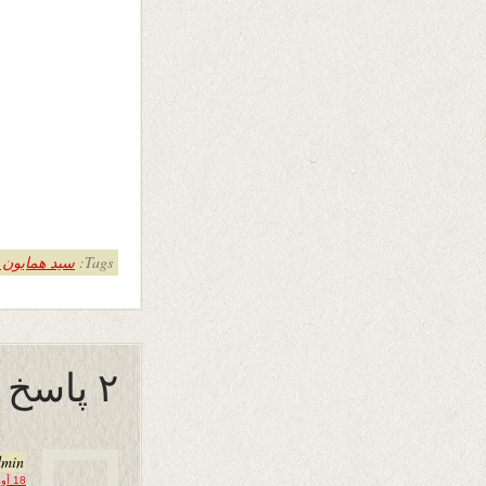
Tags:
سید همایون 
۲ پاسخ به “رباعی :”
dmin
18 آوریل 2017 در 21:22