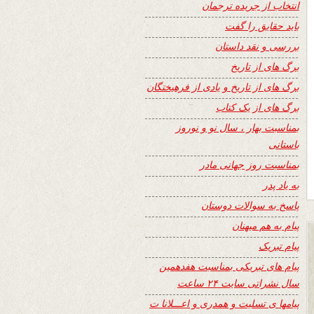
انتخاب از جریده ترجمان
باید حقایق را گفت
بررسی و نقد داستان
برگ های از تاریخ
برگ های از تاریخ و یادی از فرهیختگان
برگ های از یک کتاب
بمناسبت بهار ، سال نو و نوروز
باستانی
بمناسبت روز جهانی مادر
به یاد پدر
پاسخ به سوالات دوستان
پیام به هم میهنان
پیام تبریک
پیام های تبریکی بمناسبت هفدهمین
سال نشراتی سایت ۲۴ ساعت
پیامها ی تسلیت و همدری و اعـــلانا ت