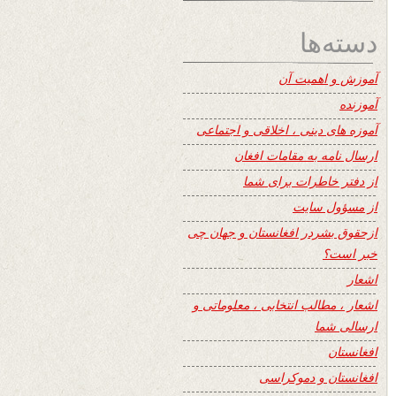
دسته‌ها
آموزش و اهمیت آن
آموزنده
آموزه های دینی ، اخلاقی و اجتماعی
ارسال نامه به مقامات افغان
از دفتر خاطرات برای شما
از مسؤول سایت
ازحقوق بشردر افغانستان و جهان چی
خبر است؟
اشعار
اشعار ، مطالب انتخابی ، معلوماتی و
ارسالی شما
افغانستان
افغانستان و دموکراسی