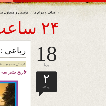
اهداف و مرام ما
مؤسس و مسؤول سا
۲۴ ساعت
18
رباعی :
ارسال شده توسط admin د
آوریل
تاریخ نشر سه شنبه 
۲
دیدگاه