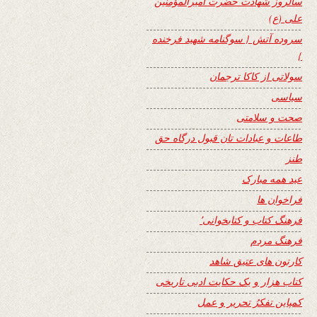
سالروز شهادت حضرت امیرالمؤمنین
علی (ع)
سروده آتش { سوگنامه شهید فرخنده
}
سولاتی از کاکا ترجمان
سیاسی
صحت و سلامتی
طاعات و عبادات تان قبول درگاه حق
طنز
عید همه مبارک
فراخوان ها
فرهنگ کتاب و کتابخوانی٬
فرهنگ مردم
کارتون های عتیق شاهد
کتاب هزار و یک حکایت ادبی تاریخی
کمپاین تفکرُ تحریر و عمل