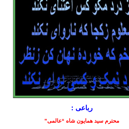
رباعی :
محترم سید همایون شاه “عالمی”