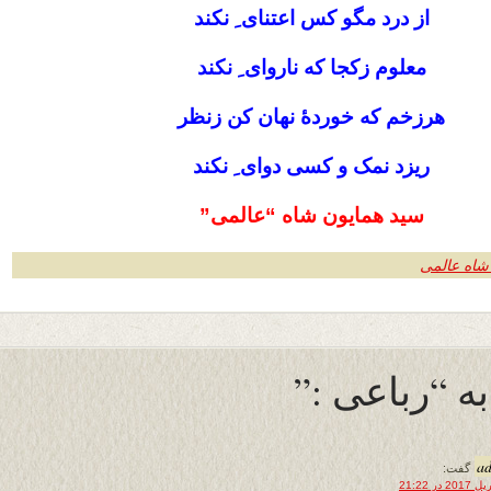
از درد مگو کس اعتنای ِ نکند
معلوم زکجا که ناروای ِ نکند
هرزخم که خوردۀ نهان کن زنظر
ریزد نمک و کسی دوای ِ نکند
سید همایون شاه “عالمی”
شاه عالمی
a
گفت: