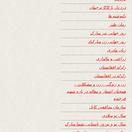
درد دل با کاکا ترجمان
دلنوشته ها
رمان طنز
روز جهانی پدر مبارک
روز جهانی زن مبارکباد
زبان مادری
زراعتی و مالداری
زلزله افغانستان
زلزله در افغانستان
زن و زندگی – زن و مشکلات –
همچنان اشعار و مقاله در باره شهید
فرخنده
سازمان مدافعین کابل
سال نو میلادی
سال نو و نوروز باستانی بشما مبارک