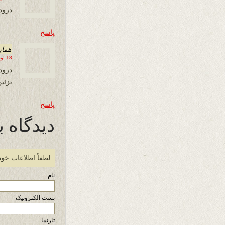
درود
پاسخ
همای
18 آوریل 2017 در 23:15
درود
نزئین و 
پاسخ
دیدگاه ب
لطفاً اطلاعات خود
نام
پست الکترونیک
تارنما