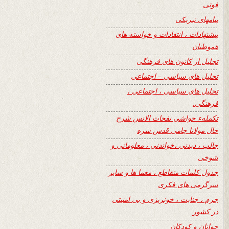
فوتی
پیامهای تبریکی
پیشنهادات ، انتقادات و خواسته های
هموطنان
تجلیل از کانون های فرهنگی
تحلیل های سیاسی – اجتماعی
تحلیل های سیاسی ، اجتماعی ،
فرهنگی.
تکملهء حواشی نفحات الانس شرح
حال مولانا جامی قدس سره
جالب ، دیدنی ،خواندنی ، معلوماتی و
شوخی
جدول کلمات متقاطع ، معما ها و سایر
سرگرمی های فکری
جرم ، جنایت ، خونریزی و بی امنیتی
در کشور
جوانان و کودکان