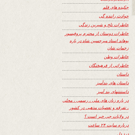
چکیده های قلم
حوادث راننده گی
خاطرات تلخ و شیرین زندگی
خاطرات دوستان از محترم پروفیسور
پوهاند استاد میرحسین شاه در باره
زحمات شان
خاطرات وطن
خاطراتی از فرهیختگان
داستان
داستان های پندآمیز
داستنتنهای پند آمیز
در باره زبان های ملی ، رسمی ، محلی
، تفرقه و تعصبات مذهبی در کشور
در ولایات چی خبر است ؟
درباره سایت ۲۴ ساعت
درد دل