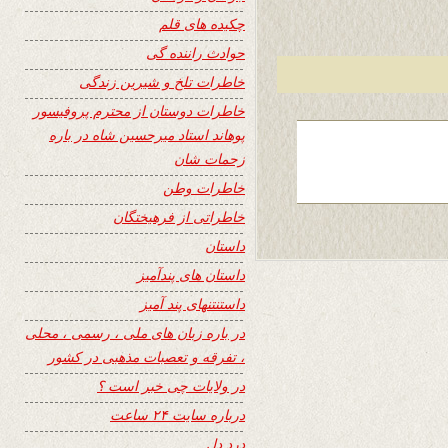
چکیده های قلم
حوادث راننده گی
خاطرات تلخ و شیرین زندگی
خاطرات دوستان از محترم پروفیسور
پوهاند استاد میرحسین شاه در باره
زحمات شان
خاطرات وطن
خاطراتی از فرهیختگان
داستان
داستان های پندآمیز
داستنتنهای پند آمیز
در باره زبان های ملی ، رسمی ، محلی
، تفرقه و تعصبات مذهبی در کشور
در ولایات چی خبر است ؟
درباره سایت ۲۴ ساعت
درد دل