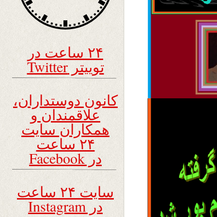
۲۴ ساعت در
توییتر Twitter
کانون دوستداران،
علاقمندان و
همکاران سایت
۲۴ ساعت
در Facebook
سایت ۲۴ ساعت
در Instagram