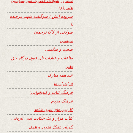
سالروز شهادت حضرت امیرالمؤمنین
علی (ع)
سروده آتش { سوگنامه شهید فرخنده
}
سولاتی از کاکا ترجمان
سیاسی
صحت و سلامتی
طاعات و عبادات تان قبول درگاه حق
طنز
عید همه مبارک
فراخوان ها
فرهنگ کتاب و کتابخوانی٬
فرهنگ مردم
کارتون های عتیق شاهد
کتاب هزار و یک حکایت ادبی تاریخی
کمپاین تفکرُ تحریر و عمل