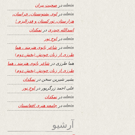
admin
در
صحبت پیران
admin
در
لوی پشتونستان، خراسان،
هزارستان، تورکستان و فدرالیزم !
اسدالله حیدری
در
نمکدان
admin
در
اوجِ نور
admin
در
شاعر بانوی هنرمند ، هما
طرزی از زبان خودش (بخش دوم)
هما طرزی
در
شاعر بانوی هنرمند ، هما
طرزی از زبان خودش (بخش دوم)
بشیر شیرین سخن
در
نمکدان
علی احمد زرگرپور
در
اوجِ نور
admin
در
نمکدان
admin
در
جامعه هنری افغانستان
آرشیو