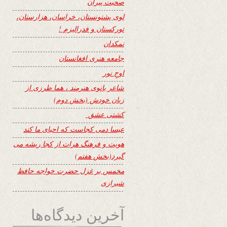
صحبت پیران
لوی پشتونستان، خراسان، هزارستان،
تورکستان و فدرالیزم !
نمکدان
جامعه هنری افغانستان
اوجِ نور
شاعر بانوی هنرمند ، هما طرزی از
زبان خودش (بخش دوم)
کشتی عشق
عیسا دمی کجاست که احیای ما کند
هویت و فرهنگ هرات از کجا ریشه می
گیرد(بخش هفتم)
مخمس بر غزل حضرت خواجه حافظ
شیرازی
آخرین دیدگاه‌ها