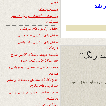
فوتی
ر شد
پیامهای تبریکی
پیشنهادات ، انتقادات و خواسته های
هموطنان
تجلیل از کانون های فرهنگی
تحلیل های سیاسی – اجتماعی
تحلیل های سیاسی ، اجتماعی ،
فرهنگی.
د رنگ”
تکملهء حواشی نفحات الانس شرح
حال مولانا جامی قدس سره
جالب ، دیدنی ،خواندنی ، معلوماتی و
شوخی
جدول کلمات متقاطع ، معما ها و سایر
ی سروده اید. موفق باشید.
سرگرمی های فکری
جرم ، جنایت ، خونریزی و بی امنیتی
در کشور
جوانان و کودکان