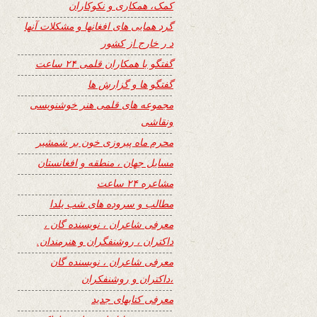
کمک، همکاری و نکوکاران
گرد همایی های افغانها و مشکلات آنها
د ر خارج از کشور
گفتگو با همکاران قلمی ۲۴ ساعت
گفتگو ها و گزارش ها
مجموعه های قلمی هنر خوشنویسی
ونقاشی
محرم ماه پیروزی خون بر شمشیر
مسایل جهان ، منطقه و افغانستان
مشاعره ۲۴ ساعت
مطالب و سروده های شب یلدا
معرفی شاعران ، نویسنده گان ،
داکتران ، روشنفگران و هنرمندان.
معرفی شاعران ، نویسنده گان
،داکتران و روشنفکران
معرفی کتابهای جدید