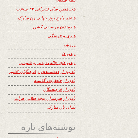
هجدهمین سال نشراتی ۲۴ ساعت
هشتم مارچ روز جهانی زن مبارک
هنرمندان موسیقی کشور
هنری و فرهنگی
ورزش
ویدیو ها
ویدیو های جالب دیدنی و شنیدنی
یاد بود از دانشمندان و فرهنگیان کشور
یادی از خاطرات گذشته
یادی از فرهیختگان
یادی از هنرمندان پنجه طلایی هرات
یلدای تان مبارک
نوشته‌های تازه