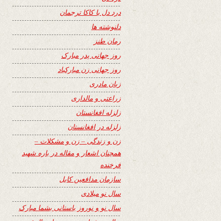
درد دل با کاکا ترجمان
دلنوشته ها
رمان طنز
روز جهانی پدر مبارک
روز جهانی زن مبارکباد
زبان مادری
زراعتی و مالداری
زلزله افغانستان
زلزله در افغانستان
زن و زندگی – زن و مشکلات –
همچنان اشعار و مقاله در باره شهید
فرخنده
سازمان مدافعین کابل
سال نو میلادی
سال نو و نوروز باستانی بشما مبارک