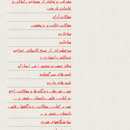
معرفی و تجلیل از مساجد ، اماکن و
عابدات تاریخی
مقالات آزاد
مقالات جالب و پژوهشی
مناجا ت
مناجات
موعظه ای از شیخ الاسلام خواجه
عبدالله « انصاری »
میلاد حضرت محمد ( ص ) مبارک
نامه های سرگشاده
نامه های وارده
نفد ، تقریظ ، دیدگاه ها و مقالات راجع
به کتاب ، فلم ، داستان ، شعر و …
نفد بر کتاب ، مقالات ، دیدگاهها ، فلم ،
داستان ، شعر و …
نمایشگاههای هنری
نیمه شعبان