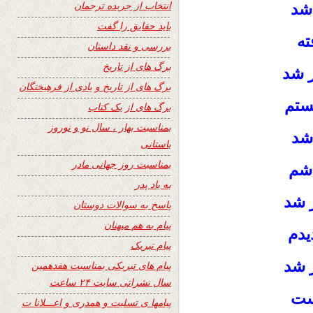
انتخاب از جریده ترجمان
 شد
باید حقایق را گفت
ته
بررسی و نقد داستان
برگ های از تاریخ
ر شد
برگ های از تاریخ و یادی از فرهیختگان
ستم
برگ های از یک کتاب
بمناسبت بهار ، سال نو و نوروز
 شد
باستانی
بمناسبت روز جهانی مادر
اشم
به یاد پدر
ر شد
پاسخ به سوالات دوستان
پیام به هم میهنان
یدم
پیام تبریک
ر شد
پیام های تبریکی بمناسبت هفدهمین
سال نشراتی سایت ۲۴ ساعت
ست
پیامها ی تسلیت و همدری و اعـــلانا ت