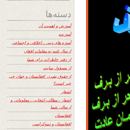
دسته‌ها
آموزش و اهمیت آن
آموزنده
آموزه های دینی ، اخلاقی و اجتماعی
ارسال نامه به مقامات افغان
از دفتر خاطرات برای شما
از مسؤول سایت
ازحقوق بشردر افغانستان و جهان چی
خبر است؟
اشعار
اشعار ، مطالب انتخابی ، معلوماتی و
ارسالی شما
افغانستان
افغانستان و دموکراسی