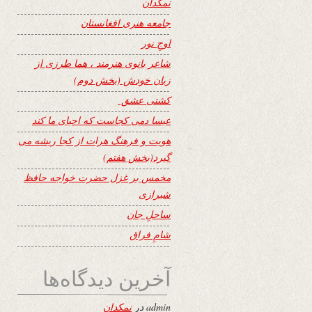
نمکدان
جامعه هنری افغانستان
اوجِ نور
شاعر بانوی هنرمند ، هما طرزی از
زبان خودش (بخش دوم)
کشتی عشق
عیسا دمی کجاست که احیای ما کند
هویت و فرهنگ هرات از کجا ریشه می
گیرد(بخش هفتم)
مخمس بر غزل حضرت خواجه حافظ
شیرازی
ساحلِ جان
شامِ فراق
آخرین دیدگاه‌ها
admin
در
نمکدان