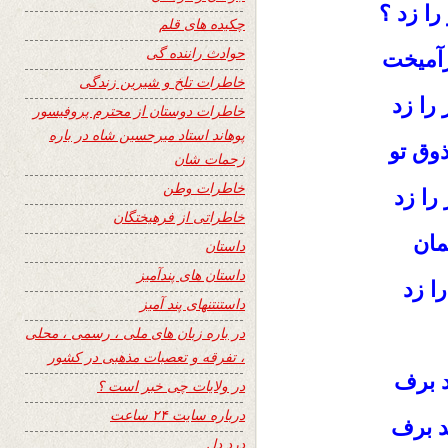
را زد ؟
چکیده های قلم
حوادث راننده گی
رآميخت
خاطرات تلخ و شیرین زندگی
را زد
خاطرات دوستان از محترم پروفیسور
پوهاند استاد میرحسین شاه در باره
وق تو
زحمات شان
خاطرات وطن
را زد
خاطراتی از فرهیختگان
مان
داستان
داستان های پندآمیز
را زد
داستنتنهای پند آمیز
در باره زبان های ملی ، رسمی ، محلی
، تفرقه و تعصبات مذهبی در کشور
د برف
در ولایات چی خبر است ؟
درباره سایت ۲۴ ساعت
د برف
درد دل