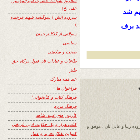
سالروز شهادت حضرت امیرالمؤمنین
علی (ع)
يم شد
سروده آتش { سوگنامه شهید فرخنده
}
يد برف
سولاتی از کاکا ترجمان
سیاسی
صحت و سلامتی
طاعات و عبادات تان قبول درگاه حق
طنز
عید همه مبارک
فراخوان ها
فرهنگ کتاب و کتابخوانی٬
فرهنگ مردم
کارتون های عتیق شاهد
کتاب هزار و یک حکایت ادبی تاریخی
ده زیبا و عالی تان . موفق و
کمپاین تفکرُ تحریر و عمل