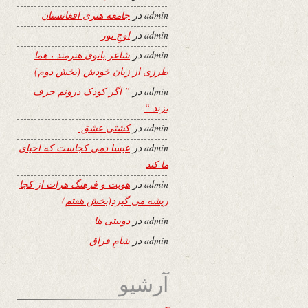
admin
در
جامعه هنری افغانستان
admin
در
اوجِ نور
admin
در
شاعر بانوی هنرمند ، هما
طرزی از زبان خودش (بخش دوم)
admin
در
” اگر کودک درونم حرف
بزند “
admin
در
کشتی عشق
admin
در
عیسا دمی کجاست که احیای
ما کند
admin
در
هویت و فرهنگ هرات از کجا
ریشه می گیرد(بخش هفتم)
admin
در
دوبیتی ها
admin
در
شامِ فراق
آرشیو