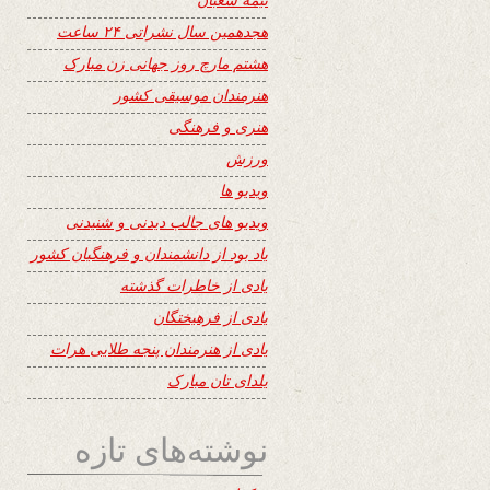
هجدهمین سال نشراتی ۲۴ ساعت
هشتم مارچ روز جهانی زن مبارک
هنرمندان موسیقی کشور
هنری و فرهنگی
ورزش
ویدیو ها
ویدیو های جالب دیدنی و شنیدنی
یاد بود از دانشمندان و فرهنگیان کشور
یادی از خاطرات گذشته
یادی از فرهیختگان
یادی از هنرمندان پنجه طلایی هرات
یلدای تان مبارک
نوشته‌های تازه