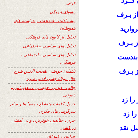
كــرد
فوتی
پیامهای تبریکی
ز بـرف
پیشنهادات ، انتقادات و خواسته های
رواريد
هموطنان
تجلیل از کانون های فرهنگی
ز بـرف
تحلیل های سیاسی – اجتماعی
تحلیل های سیاسی ، اجتماعی ،
 بندست
فرهنگی.
ز بـرف
تکملهء حواشی نفحات الانس شرح
حال مولانا جامی قدس سره
جالب ، دیدنی ،خواندنی ، معلوماتی و
شوخی
را زد
جدول کلمات متقاطع ، معما ها و سایر
سرگرمی های فکری
ا زد
جرم ، جنایت ، خونریزی و بی امنیتی
ل نقد
در کشور
جوانان و کودکان