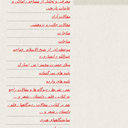
معرفی و تجلیل از مساجد ، اماکن و
عابدات تاریخی
مقالات آزاد
مقالات جالب و پژوهشی
مناجا ت
مناجات
موعظه ای از شیخ الاسلام خواجه
عبدالله « انصاری »
میلاد حضرت محمد ( ص ) مبارک
نامه های سرگشاده
نامه های وارده
نفد ، تقریظ ، دیدگاه ها و مقالات راجع
به کتاب ، فلم ، داستان ، شعر و …
نفد بر کتاب ، مقالات ، دیدگاهها ، فلم ،
داستان ، شعر و …
نمایشگاههای هنری
نیمه شعبان