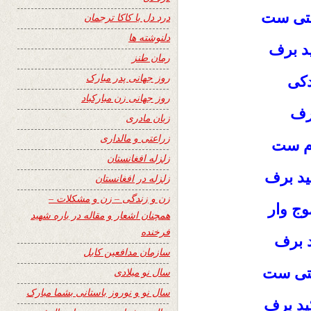
تی‌ ست
درد دل با کاکا ترجمان
دلنوشته ها
د برف
رمان طنز
روز جهانی پدر مبارک
دكی
روز جهانی زن مبارکباد
برف
زبان مادری
زراعتی و مالداری
م‌ ست
زلزله افغانستان
يد برف
زلزله در افغانستان
زن و زندگی – زن و مشکلات –
ج‌ وار
همچنان اشعار و مقاله در باره شهید
فرخنده
د برف
سازمان مدافعین کابل
متی‌ ست
سال نو میلادی
سال نو و نوروز باستانی بشما مبارک
يد برف