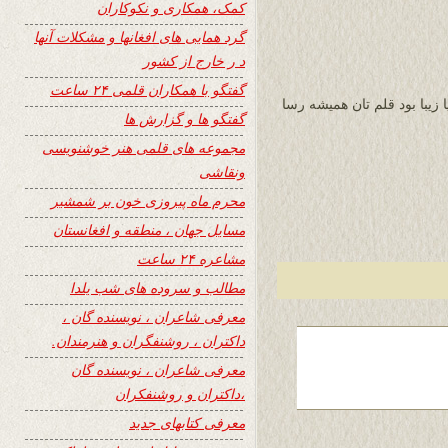
کمک، همکاری و نکوکاران
گرد همایی های افغانها و مشکلات آنها
د ر خارج از کشور
گفتگو با همکاران قلمی ۲۴ ساعت
زیبا بود قلم تان همیشه رسا
گفتگو ها و گزارش ها
مجموعه های قلمی هنر خوشنویسی
ونقاشی
محرم ماه پیروزی خون بر شمشیر
مسایل جهان ، منطقه و افغانستان
مشاعره ۲۴ ساعت
مطالب و سروده های شب یلدا
معرفی شاعران ، نویسنده گان ،
داکتران ، روشنفگران و هنرمندان.
معرفی شاعران ، نویسنده گان
،داکتران و روشنفکران
معرفی کتابهای جدید