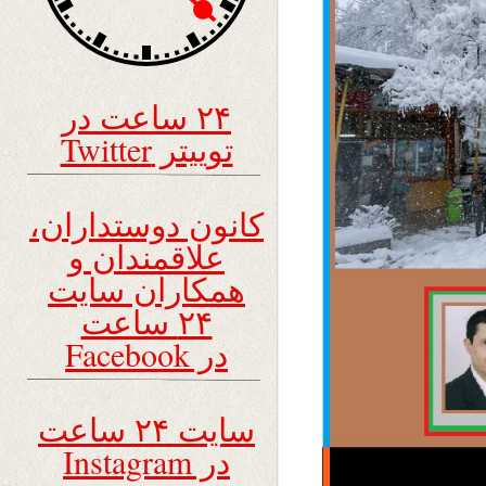
۲۴ ساعت در
توییتر Twitter
کانون دوستداران،
علاقمندان و
همکاران سایت
۲۴ ساعت
در Facebook
سایت ۲۴ ساعت
در Instagram