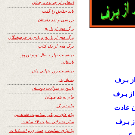
انتخاب از جریده ترجمان
باید حقایق را گفت
بررسی و نقد داستان
برگ های از تاریخ
برگ های از تاریخ و یادی از فرهیختگان
برگ های از یک کتاب
بمناسبت بهار ، سال نو و نوروز
باستانی
بمناسبت روز جهانی مادر
از بـرف
به یاد پدر
پاسخ به سوالات دوستان
از بـرف
پیام به هم میهنان
پیام تبریک
ن‌ عادت
پیام های تبریکی بمناسبت هفدهمین
ز بـرف
سال نشراتی سایت ۲۴ ساعت
پیامها ی تسلیت و همدری و اعـــلانا ت