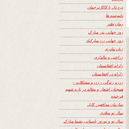
درد دل با کاکا ترجمان
دلنوشته ها
رمان طنز
روز جهانی پدر مبارک
روز جهانی زن مبارکباد
زبان مادری
زراعتی و مالداری
زلزله افغانستان
زلزله در افغانستان
زن و زندگی – زن و مشکلات –
همچنان اشعار و مقاله در باره شهید
فرخنده
سازمان مدافعین کابل
سال نو میلادی
سال نو و نوروز باستانی بشما مبارک