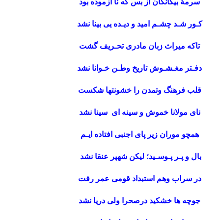
سرمۀ بیگانگان از بس که نا آزموده بود
کـور شـد چشـم امید و دیـده یی بینا نشد
تاکه میراث زبان مادری تحـریف گشت
دفـتر مغـشـوش تاریخ وطـن خـوانا نشد
قلب فرهنگ وتمدن را خشونتها شکست
نای مولانا خموش و سینه ای سینا نشد
همچو موران زیر پای اجنبی افتاده ایـم
بال و پـر پـوسـید؛ لیکن شهپر عنقا نشد
در سراب وهم استبداد قومی عمر رفت
جوچه ها خشکید درصحرا ولی دریا نشد