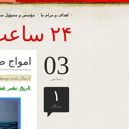
اهداف و مرام ما
مؤسس و مسؤول سا
۲۴ ساعت
03
امواج ط
ارسال شده توسط admin د
دسامبر
تاریخ نشر شنبه
۱
دیدگاه