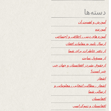
دسته‌ها
آموزش و اهمیت آن
آموزنده
آموزه های دینی ، اخلاقی و اجتماعی
ارسال نامه به مقامات افغان
از دفتر خاطرات برای شما
از مسؤول سایت
ازحقوق بشردر افغانستان و جهان چی
خبر است؟
اشعار
اشعار ، مطالب انتخابی ، معلوماتی و
ارسالی شما
افغانستان
افغانستان و دموکراسی