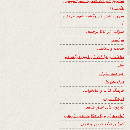
سالروز شهادت حضرت امیرالمؤمنین
علی (ع)
سروده آتش { سوگنامه شهید فرخنده
}
سولاتی از کاکا ترجمان
سیاسی
صحت و سلامتی
طاعات و عبادات تان قبول درگاه حق
طنز
عید همه مبارک
فراخوان ها
فرهنگ کتاب و کتابخوانی٬
فرهنگ مردم
کارتون های عتیق شاهد
کتاب هزار و یک حکایت ادبی تاریخی
کمپاین تفکرُ تحریر و عمل