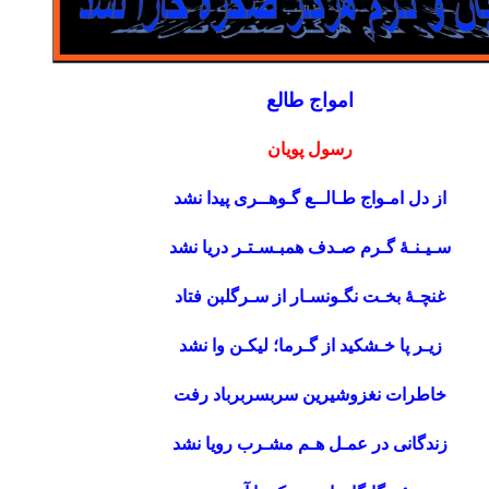
امواج طالع
رسول پویان
از دل امـواج طـالــع گـوهــری پیدا نشد
سـیـنـۀ گـرم صـدف همبـسـتـر دریا نشد
غنچـۀ بخـت نگـونسـار از سـرگلبن فتاد
زیـر پا خـشکید از گـرما؛ لیکـن وا نشد
خاطرات نغزوشیرین سربسربرباد رفت
زندگانی در عمـل هـم مشـرب رویا نشد