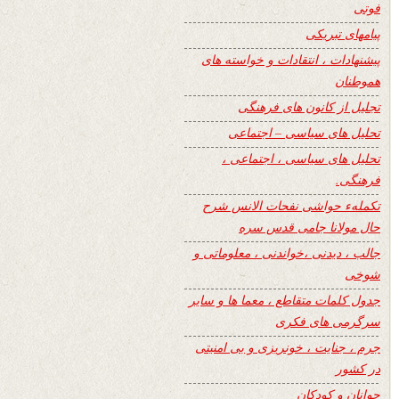
فوتی
پیامهای تبریکی
پیشنهادات ، انتقادات و خواسته های
هموطنان
تجلیل از کانون های فرهنگی
تحلیل های سیاسی – اجتماعی
تحلیل های سیاسی ، اجتماعی ،
فرهنگی.
تکملهء حواشی نفحات الانس شرح
حال مولانا جامی قدس سره
جالب ، دیدنی ،خواندنی ، معلوماتی و
شوخی
جدول کلمات متقاطع ، معما ها و سایر
سرگرمی های فکری
جرم ، جنایت ، خونریزی و بی امنیتی
در کشور
جوانان و کودکان