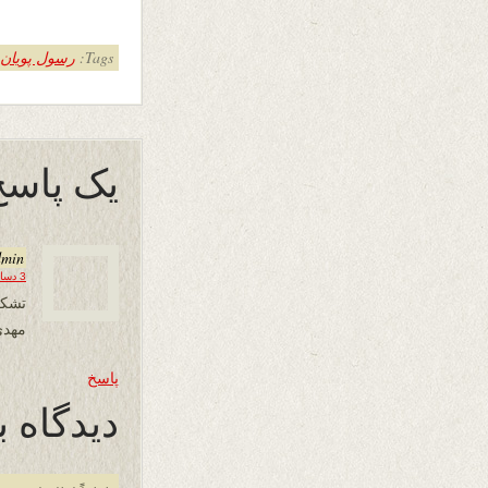
Tags:
رسول پويان
یک پاسخ
dmin
3 دسامبر 2016 در 15:24
تشکر
مهدی
پاسخ
دیدگاه ب