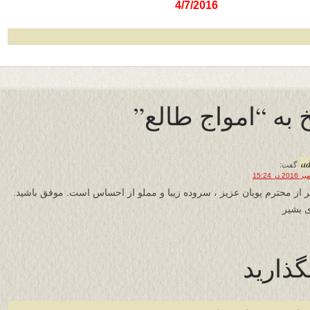
4/7/2016
 به “امواج طالع”
a
گفت:
 از محترم پویان عزیز ، سروده زیبا و مملو از احساس است. موفق باشید.
 بشیر
گذارید