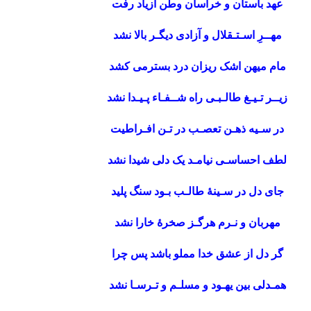
عهد باستان و خراسان وطن ازیاد رفت
مهــرِ اسـتـقلال و آزادی دیگـر بالا نشد
مام میهن اشک ریزان درد بسترمی کشد
زیــر تـیـغ طالـبـی راه شــفـاء پـیـدا نشد
در سـیه ذهـن تعصـب در تـن افـراطیت
لطف احساسـی نیامـد یک دلی شیدا نشد
جای دل در سـینۀ طالـب بـود سنگ پلید
مهربان و نـرم هرگـز صخرۀ خارا نشد
گر دل از عشق خدا مملو باشد پس چرا
همـدلی بین یهـود و مسلـم و تـرسـا نشد