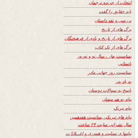
انتخاب از جریده ترجمان
باید حقایق را گفت
بررسی و نقد داستان
برگ های از تاریخ
برگ های از تاریخ و یادی از فرهیختگان
برگ های از یک کتاب
بمناسبت بهار ، سال نو و نوروز
باستانی
بمناسبت روز جهانی مادر
به یاد پدر
پاسخ به سوالات دوستان
پیام به هم میهنان
پیام تبریک
پیام های تبریکی بمناسبت هفدهمین
سال نشراتی سایت ۲۴ ساعت
پیامها ی تسلیت و همدری و اعـــلانا ت