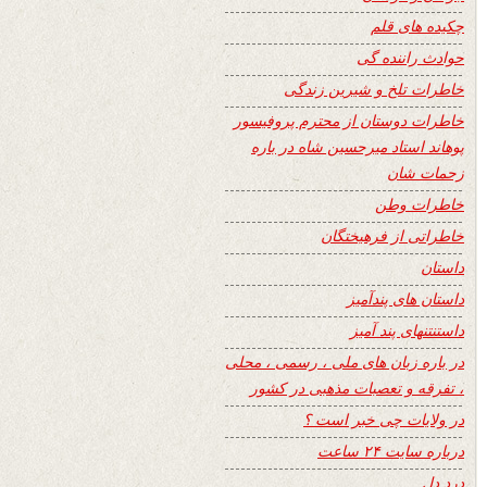
چکیده های قلم
حوادث راننده گی
خاطرات تلخ و شیرین زندگی
خاطرات دوستان از محترم پروفیسور
پوهاند استاد میرحسین شاه در باره
زحمات شان
خاطرات وطن
خاطراتی از فرهیختگان
داستان
داستان های پندآمیز
داستنتنهای پند آمیز
در باره زبان های ملی ، رسمی ، محلی
، تفرقه و تعصبات مذهبی در کشور
در ولایات چی خبر است ؟
درباره سایت ۲۴ ساعت
درد دل