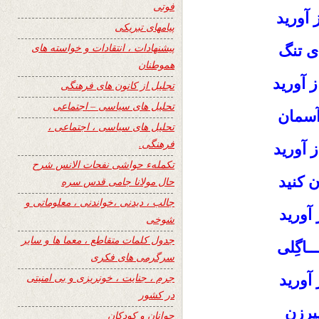
فوتی
 آورید
پیامهای تبریکی
پیشنهادات ، انتقادات و خواسته های
ای تنگ
هموطنان
از آورید
تجلیل از کانون های فرهنگی
تحلیل های سیاسی – اجتماعی
 آسمان
تحلیل های سیاسی ، اجتماعی ،
فرهنگی.
ز آورید
تکملهء حواشی نفحات الانس شرح
ن کنید
حال مولانا جامی قدس سره
جالب ، دیدنی ،خواندنی ، معلوماتی و
 آورید
شوخی
جدول کلمات متقاطع ، معما ها و سایر
ـاگِلی
سرگرمی های فکری
جرم ، جنایت ، خونریزی و بی امنیتی
 آورید
در کشور
یرزن
جوانان و کودکان