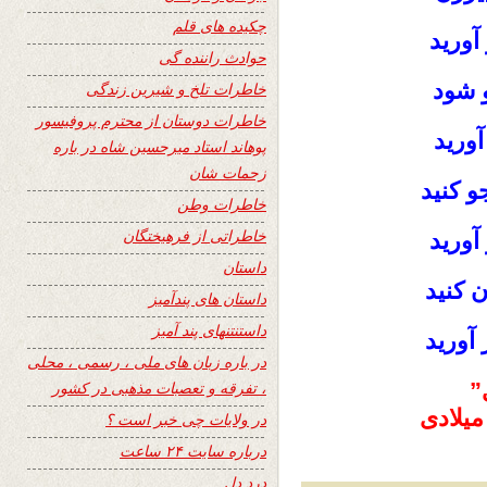
چکیده های قلم
 آورید
حوادث راننده گی
و شود
خاطرات تلخ و شیرین زندگی
خاطرات دوستان از محترم پروفیسور
 آورید
پوهاند استاد میرحسین شاه در باره
زحمات شان
و کنید
خاطرات وطن
خاطراتی از فرهیختگان
 آورید
داستان
 کنید
داستان های پندآمیز
داستنتنهای پند آمیز
 آورید
در باره زبان های ملی ، رسمی ، محلی
”
، تفرقه و تعصبات مذهبی در کشور
میلادی
در ولایات چی خبر است ؟
درباره سایت ۲۴ ساعت
درد دل