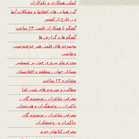
کمک، همکاری و نکوکاران
گرد همایی های افغانها و مشکلات آنها
د ر خارج از کشور
گفتگو با همکاران قلمی ۲۴ ساعت
گفتگو ها و گزارش ها
مجموعه های قلمی هنر خوشنویسی
ونقاشی
محرم ماه پیروزی خون بر شمشیر
مسایل جهان ، منطقه و افغانستان
مشاعره ۲۴ ساعت
مطالب و سروده های شب یلدا
معرفی شاعران ، نویسنده گان ،
داکتران ، روشنفگران و هنرمندان.
معرفی شاعران ، نویسنده گان
،داکتران و روشنفکران
معرفی کتابهای جدید