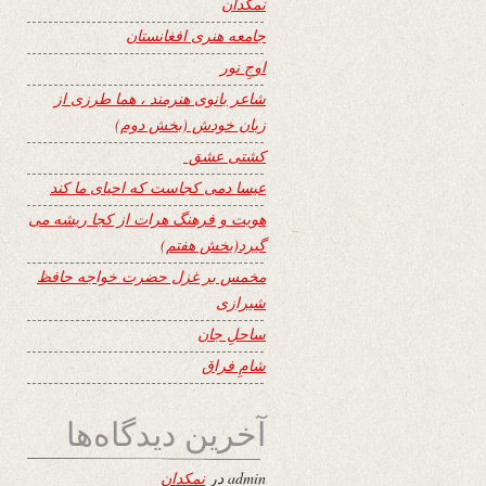
نمکدان
جامعه هنری افغانستان
اوجِ نور
شاعر بانوی هنرمند ، هما طرزی از
زبان خودش (بخش دوم)
کشتی عشق
عیسا دمی کجاست که احیای ما کند
هویت و فرهنگ هرات از کجا ریشه می
گیرد(بخش هفتم)
مخمس بر غزل حضرت خواجه حافظ
شیرازی
ساحلِ جان
شامِ فراق
آخرین دیدگاه‌ها
admin
در
نمکدان