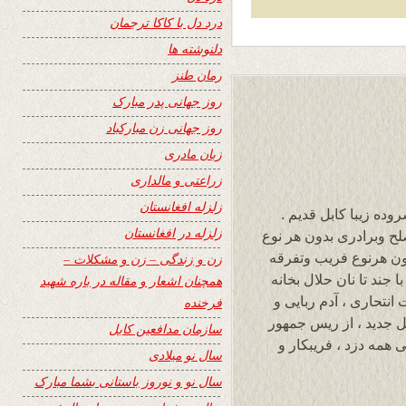
درد دل با کاکا ترجمان
دلنوشته ها
رمان طنز
روز جهانی پدر مبارک
روز جهانی زن مبارکباد
زبان مادری
زراعتی و مالداری
زلزله افغانستان
وده زیبا کابل قدیم .
زلزله در افغانستان
لح وبرادری بدون هر نوع
ن هرنوع فریب وتفرقه
زن و زندگی – زن و مشکلات –
جند تا نان حلال بخانه
همچنان اشعار و مقاله در باره شهید
انتحاری ، آدم ربایی و
فرخنده
بل جدید ، از ریس جمهور
سازمان مدافعین کابل
همه دزد ، فریبکار و
سال نو میلادی
سال نو و نوروز باستانی بشما مبارک