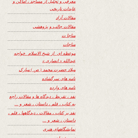
معرفی و تجلیل از مساجد ، اماکن و
عابدات تاریخی
مقالات آزاد
مقالات جالب و پژوهشی
مناجا ت
مناجات
موعظه ای از شیخ الاسلام خواجه
عبدالله « انصاری »
میلاد حضرت محمد ( ص ) مبارک
نامه های سرگشاده
نامه های وارده
نفد ، تقریظ ، دیدگاه ها و مقالات راجع
به کتاب ، فلم ، داستان ، شعر و …
نفد بر کتاب ، مقالات ، دیدگاهها ، فلم ،
داستان ، شعر و …
نمایشگاههای هنری
نیمه شعبان