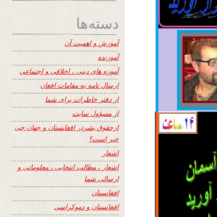
دسته‌ها
آموزش و اهمیت آن
آموزنده
آموزه های دینی ، اخلاقی و اجتماعی
ارسال نامه به مقامات افغان
از دفتر خاطرات برای شما
از مسؤول سایت
ازحقوق بشردر افغانستان و جهان چی
خبر است؟
اشعار
اشعار ، مطالب انتخابی ، معلوماتی و
ارسالی شما
افغانستان
افغانستان و دموکراسی