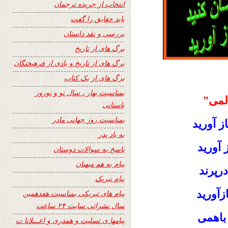
انتخاب از جریده ترجمان
باید حقایق را گفت
بررسی و نقد داستان
برگ های از تاریخ
برگ های از تاریخ و یادی از فرهیختگان
برگ های از یک کتاب
بمناسبت بهار ، سال نو و نوروز
لمی”
باستانی
بمناسبت روز جهانی مادر
از آورید
به یاد پدر
ز آورید
پاسخ به سوالات دوستان
پیام به هم میهنان
رپرند
پیام تبریک
ازآورید
پیام های تبریکی بمناسبت هفدهمین
سال نشراتی سایت ۲۴ ساعت
باهمی
پیامها ی تسلیت و همدری و اعـــلانا ت