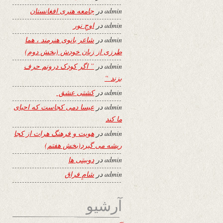
admin
در
جامعه هنری افغانستان
admin
در
اوجِ نور
admin
در
شاعر بانوی هنرمند ، هما
طرزی از زبان خودش (بخش دوم)
admin
در
” اگر کودک درونم حرف
بزند “
admin
در
کشتی عشق
admin
در
عیسا دمی کجاست که احیای
ما کند
admin
در
هویت و فرهنگ هرات از کجا
ریشه می گیرد(بخش هفتم)
admin
در
دوبیتی ها
admin
در
شامِ فراق
آرشیو