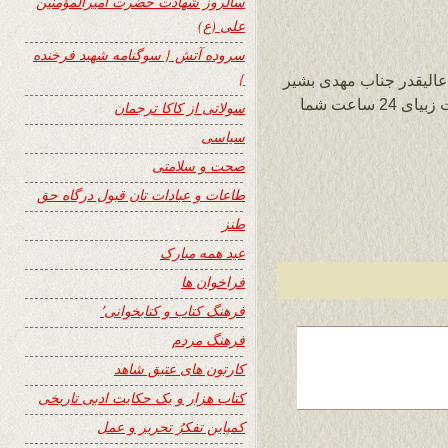
سالروز شهادت حضرت امیرالمؤمنین
علی (ع)
سروده آتش { سوگنامه شهید فرخنده
}
عالیقدر جناب مهدی بشیر
و سپاس ویژه بخاطر نشر این سروده در سایت زبیای 24 ساعت شما
سولاتی از کاکا ترجمان
سیاسی
صحت و سلامتی
طاعات و عبادات تان قبول درگاه حق
طنز
عید همه مبارک
فراخوان ها
فرهنگ کتاب و کتابخوانی٬
فرهنگ مردم
کارتون های عتیق شاهد
کتاب هزار و یک حکایت ادبی تاریخی
کمپاین تفکرُ تحریر و عمل