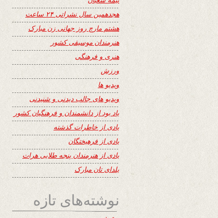
هجدهمین سال نشراتی ۲۴ ساعت
هشتم مارچ روز جهانی زن مبارک
هنرمندان موسیقی کشور
هنری و فرهنگی
ورزش
ویدیو ها
ویدیو های جالب دیدنی و شنیدنی
یاد بود از دانشمندان و فرهنگیان کشور
یادی از خاطرات گذشته
یادی از فرهیختگان
یادی از هنرمندان پنجه طلایی هرات
یلدای تان مبارک
نوشته‌های تازه