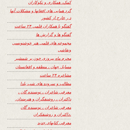
کمک، همکاری و نکوکاران
گرد همایی های افغانها و مشکلات آنها
د ر خارج از کشور
گفتگو با همکاران قلمی ۲۴ ساعت
گفتگو ها و گزارش ها
مجموعه های قلمی هنر خوشنویسی
ونقاشی
محرم ماه پیروزی خون بر شمشیر
مسایل جهان ، منطقه و افغانستان
مشاعره ۲۴ ساعت
مطالب و سروده های شب یلدا
معرفی شاعران ، نویسنده گان ،
داکتران ، روشنفگران و هنرمندان.
معرفی شاعران ، نویسنده گان
،داکتران و روشنفکران
معرفی کتابهای جدید