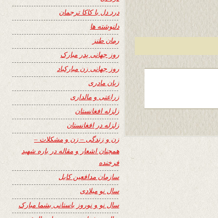
درد دل با کاکا ترجمان
دلنوشته ها
رمان طنز
روز جهانی پدر مبارک
روز جهانی زن مبارکباد
زبان مادری
زراعتی و مالداری
زلزله افغانستان
زلزله در افغانستان
زن و زندگی – زن و مشکلات –
همچنان اشعار و مقاله در باره شهید
فرخنده
سازمان مدافعین کابل
سال نو میلادی
سال نو و نوروز باستانی بشما مبارک