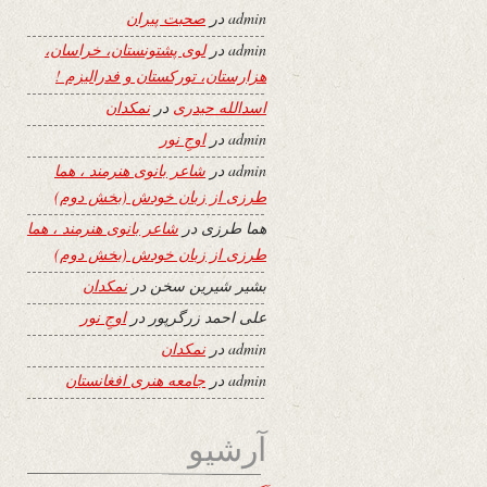
admin
در
صحبت پیران
admin
در
لوی پشتونستان، خراسان،
هزارستان، تورکستان و فدرالیزم !
اسدالله حیدری
در
نمکدان
admin
در
اوجِ نور
admin
در
شاعر بانوی هنرمند ، هما
طرزی از زبان خودش (بخش دوم)
هما طرزی
در
شاعر بانوی هنرمند ، هما
طرزی از زبان خودش (بخش دوم)
بشیر شیرین سخن
در
نمکدان
علی احمد زرگرپور
در
اوجِ نور
admin
در
نمکدان
admin
در
جامعه هنری افغانستان
آرشیو