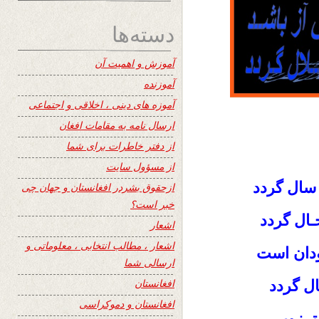
دسته‌ها
آموزش و اهمیت آن
آموزنده
آموزه های دینی ، اخلاقی و اجتماعی
ارسال نامه به مقامات افغان
از دفتر خاطرات برای شما
از مسؤول سایت
ال گردد
ازحقوق بشردر افغانستان و جهان چی
خبر است؟
ـال گردد
اشعار
اشعار ، مطالب انتخابی ، معلوماتی و
ودان است
ارسالی شما
افغانستان
ال گردد
افغانستان و دموکراسی
ــزویــر