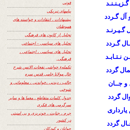
زیـنـنـد
فوتی
پیامهای تبریکی
 آل گـردد
پیشنهادات ، انتقادات و خواسته های
هموطنان
گـیـرنـد
تجلیل از کانون های فرهنگی
ـال گـردد
تحلیل های سیاسی – اجتماعی
تحلیل های سیاسی ، اجتماعی ،
ن نـتـابـد
فرهنگی.
تکملهء حواشی نفحات الانس شرح
مال گردد
حال مولانا جامی قدس سره
جالب ، دیدنی ،خواندنی ، معلوماتی و
 و جــان
شوخی
ال گردد
جدول کلمات متقاطع ، معما ها و سایر
سرگرمی های فکری
 یارداری
جرم ، جنایت ، خونریزی و بی امنیتی
در کشور
ـال گردد
جوانان و کودکان