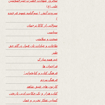
سالروز شهادت حضرت امیرالمؤمنین
علی (ع)
سروده آتش { سوگنامه شهید فرخنده
}
سولاتی از کاکا ترجمان
سیاسی
صحت و سلامتی
طاعات و عبادات تان قبول درگاه حق
طنز
عید همه مبارک
فراخوان ها
فرهنگ کتاب و کتابخوانی٬
فرهنگ مردم
کارتون های عتیق شاهد
کتاب هزار و یک حکایت ادبی تاریخی
کمپاین تفکرُ تحریر و عمل