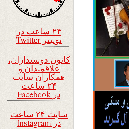
۲۴ ساعت در
توییتر Twitter
کانون دوستداران،
علاقمندان و
همکاران سایت
۲۴ ساعت
در Facebook
سایت ۲۴ ساعت
در Instagram