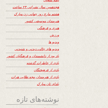
هجدهمین سال نشراتی ۲۴ ساعت
هشتم مارچ روز جهانی زن مبارک
هنرمندان موسیقی کشور
هنری و فرهنگی
ورزش
ویدیو ها
ویدیو های جالب دیدنی و شنیدنی
یاد بود از دانشمندان و فرهنگیان کشور
یادی از خاطرات گذشته
یادی از فرهیختگان
یادی از هنرمندان پنجه طلایی هرات
یلدای تان مبارک
نوشته‌های تازه