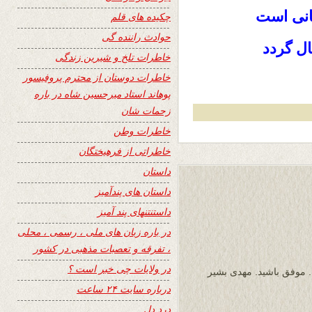
انی است
چکیده های قلم
حوادث راننده گی
ل گردد
خاطرات تلخ و شیرین زندگی
خاطرات دوستان از محترم پروفیسور
پوهاند استاد میرحسین شاه در باره
زحمات شان
خاطرات وطن
خاطراتی از فرهیختگان
داستان
داستان های پندآمیز
داستنتنهای پند آمیز
در باره زبان های ملی ، رسمی ، محلی
، تفرقه و تعصبات مذهبی در کشور
در ولایات چی خبر است ؟
. موفق باشید. مهدی بشیر
درباره سایت ۲۴ ساعت
درد دل