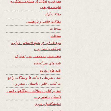
معرفی و تجلیل از مساجد ، اماکن و
عابدات تاریخی
مقالات آزاد
مقالات جالب و پژوهشی
مناجا ت
مناجات
موعظه ای از شیخ الاسلام خواجه
عبدالله « انصاری »
میلاد حضرت محمد ( ص ) مبارک
نامه های سرگشاده
نامه های وارده
نفد ، تقریظ ، دیدگاه ها و مقالات راجع
به کتاب ، فلم ، داستان ، شعر و …
نفد بر کتاب ، مقالات ، دیدگاهها ، فلم ،
داستان ، شعر و …
نمایشگاههای هنری
نیمه شعبان