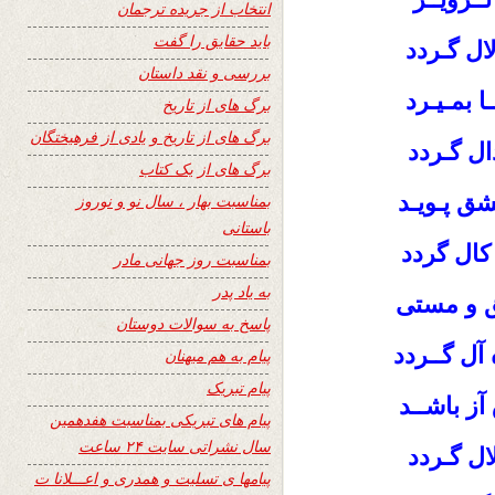
انتخاب از جریده ترجمان
باید حقایق را گفت
ال گـردد
بررسی و نقد داستان
 بمـیـرد
برگ های از تاریخ
برگ های از تاریخ و یادی از فرهیختگان
ال گـردد
برگ های از یک کتاب
شق پـویـد
بمناسبت بهار ، سال نو و نوروز
باستانی
 کال گردد
بمناسبت روز جهانی مادر
به یاد پدر
ق و مستی
پاسخ به سوالات دوستان
 آل گــردد
پیام به هم میهنان
پیام تبریک
ز باشــد
پیام های تبریکی بمناسبت هفدهمین
سال نشراتی سایت ۲۴ ساعت
ال گـردد
پیامها ی تسلیت و همدری و اعـــلانا ت