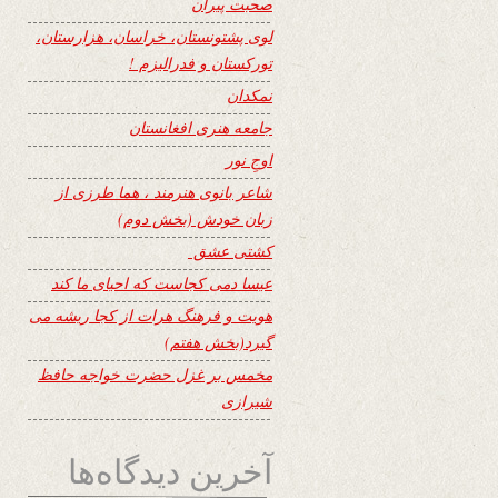
صحبت پیران
لوی پشتونستان، خراسان، هزارستان،
تورکستان و فدرالیزم !
نمکدان
جامعه هنری افغانستان
اوجِ نور
شاعر بانوی هنرمند ، هما طرزی از
زبان خودش (بخش دوم)
کشتی عشق
عیسا دمی کجاست که احیای ما کند
هویت و فرهنگ هرات از کجا ریشه می
گیرد(بخش هفتم)
مخمس بر غزل حضرت خواجه حافظ
شیرازی
آخرین دیدگاه‌ها