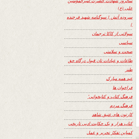
سالروز شهادت حضرت امیرالمؤمنین
علی (ع)
سروده آتش { سوگنامه شهید فرخنده
}
سولاتی از کاکا ترجمان
سیاسی
صحت و سلامتی
طاعات و عبادات تان قبول درگاه حق
طنز
عید همه مبارک
فراخوان ها
فرهنگ کتاب و کتابخوانی٬
فرهنگ مردم
کارتون های عتیق شاهد
کتاب هزار و یک حکایت ادبی تاریخی
کمپاین تفکرُ تحریر و عمل