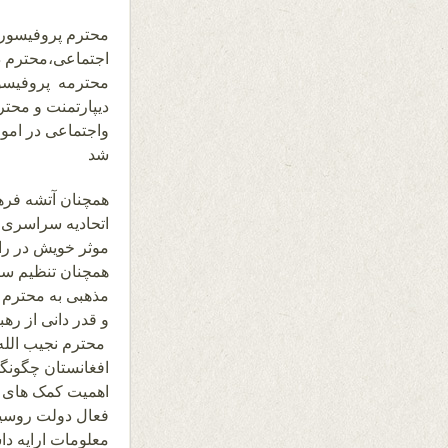
محترم پروفیسور څ
اجتماعی،محترم دی
محترمه پروفیسور
دیپارتمنت و محتر
واجتماعی در امور
شد
همچنان آتشه فره
اتحادیه سراسری 
موثر خویش در راس
همچنان تنظیم سا
مذهبی به محترم ا
و قدر دانی از ره
محترم نجیب الل
افغانستان چگونگ
اهمیت کمک های 
فعال دولت روسیه
معلومات ارایه دا