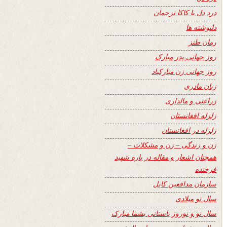
درد دل با کاکا ترجمان
دلنوشته ها
رمان طنز
روز جهانی پدر مبارک
روز جهانی زن مبارکباد
زبان مادری
زراعتی و مالداری
زلزله افغانستان
زلزله در افغانستان
زن و زندگی – زن و مشکلات –
همچنان اشعار و مقاله در باره شهید
فرخنده
سازمان مدافعین کابل
سال نو میلادی
سال نو و نوروز باستانی بشما مبارک