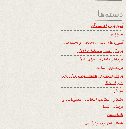
دسته‌ها
آموزش و اهمیت آن
آموزنده
آموزه های دینی ، اخلاقی و اجتماعی
ارسال نامه به مقامات افغان
از دفتر خاطرات برای شما
از مسؤول سایت
ازحقوق بشردر افغانستان و جهان چی
خبر است؟
اشعار
اشعار ، مطالب انتخابی ، معلوماتی و
ارسالی شما
افغانستان
افغانستان و دموکراسی