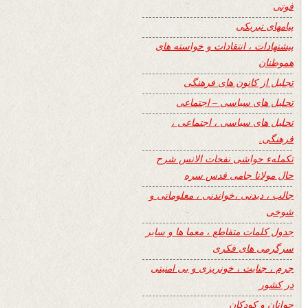
فوتی
پیامهای تبریکی
پیشنهادات ، انتقادات و خواسته های
هموطنان
تجلیل از کانون های فرهنگی
تحلیل های سیاسی – اجتماعی
تحلیل های سیاسی ، اجتماعی ،
فرهنگی.
تکملهء حواشی نفحات الانس شرح
حال مولانا جامی قدس سره
جالب ، دیدنی ،خواندنی ، معلوماتی و
شوخی
جدول کلمات متقاطع ، معما ها و سایر
سرگرمی های فکری
جرم ، جنایت ، خونریزی و بی امنیتی
در کشور
جوانان و کودکان