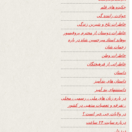
چکیده های قلم
حوادث راننده گی
خاطرات تلخ و شیرین زندگی
خاطرات دوستان از محترم پروفیسور
پوهاند استاد میرحسین شاه در باره
زحمات شان
خاطرات وطن
خاطراتی از فرهیختگان
داستان
داستان های پندآمیز
داستنتنهای پند آمیز
در باره زبان های ملی ، رسمی ، محلی
، تفرقه و تعصبات مذهبی در کشور
در ولایات چی خبر است ؟
درباره سایت ۲۴ ساعت
درد دل