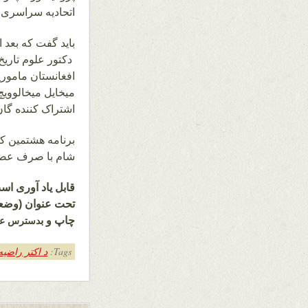
اتحادیه سراسری ا
باید گفت که بعد 
دکتور علوم تاریخ
افغانستان ماموری
میخایل میخالووی
اشتراک کننده گان
شام با صرف عصریه
قابل یاد آوری ا
تحت عنوان (وضعیت
چاپ و ب
دسترس علا
Tags:
د اکتر راضی