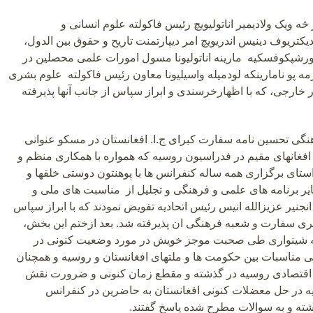
ه ویک ولادیمیر اناتولیویچ رئیس فاکولته علوم انسانی و
کتریوف دینیس اندریویچ امر دیپارتمنت تاریح و حقوق بین الدول،
شپکوفسکیه مارینه اناتولیونا مسول امورات علمی محصلین در
مه پو نامارینکه لودمیله واسیلیونا معاون رئیس فاکولته علوم بشری
 خارجی، که با اظهارخرسندی و ابراز سپاس از جانب آنها پذیرفته
نگی تحسین نامه سفارت کبرای ج.ا. افغانستان در مسکو عنوانی
افغانهای مقیم در فدراسیون روسیه که همواره با همکاری منظم و
تای برگزاری همه ساله کنفرانس ها با پوهنتون دوستی خلقها و
یر برنامه های علمی و فرهنگی و تجلیل از مناسبت های ملی و
نجنیر عزیزالله انیس رئیس اتحادیه تفویض نمودند که با ابراز سپاس
بری سفارت و شعبه فرهنگی ان پذیرفته شد. بعد ازختم این بخش،
ه شینواری طی صحبت موجز خویش در مورد وضعیت کنونی در
ی مناسبات بین حکومت ها و ملتهای افغانستان و روسیه و همچنان
اقتصادی روسیه در گذشته و مقطع زمان کنونی و ضرورت نقش
 در حل معضلات کنونی افغانستان به حاضرین در کنفرانس
شته و به سوالات مطرح شده پاسخ گفتند.