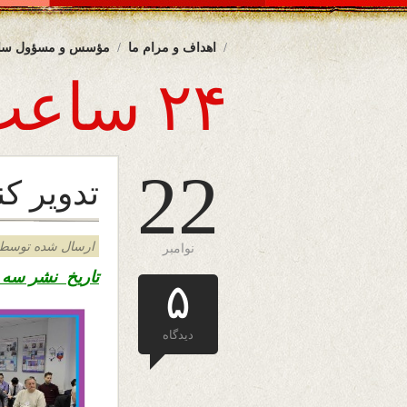
اهداف و مرام ما
مؤسس و مسؤول سا
۲۴ ساعت
22
تدویر ک
ارسال شده توسط admin د
نوامبر
تاریخ نشر سه شنبه دوم قو
۵
دیدگاه