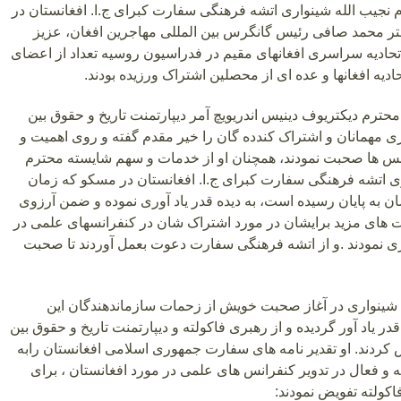
 نجیب الله شینواری اتشه فرهنگی سفارت کبرای ج.ا. افغانستان در
ر محمد صافی رئیس گانگرس بین المللی مهاجرین افغان، عزیز
تحادیه سراسری افغانهای مقیم در فدراسیون روسیه تعداد از اعضای
دیه افغانها و عده ای از محصلین اشتراک ورزیده بودند.
محترم دیکتریوف دینیس اندریویچ آمر دیپارتمنت تاریخ و حقوق بین
 مهمانان و اشتراک کندده گان را خیر مقدم گفته و روی اهمیت و
س ها صحبت نمودند، همچنان او از خدمات و سهم شایسته محترم
ری اتشه فرهنگی سفارت کبرای ج.ا. افغانستان در مسکو که زمان
 به پایان رسیده است، به دیده قدر یاد آوری نموده و ضمن آرزوی
 های مزید برایشان در مورد اشتراک شان در کنفرانسهای علمی در
واری نمودند .و از اتشه فرهنگی سفارت دعوت بعمل آوردند تا صحبت
 شینواری در آغاز صحبت خویش از زحمات سازماندهندگان این
در یاد آور گردیده و از رهبری فاکولته و دیپارتمنت تاریخ و حقوق بین
 کردند. او تقدیر نامه های سفارت جمهوری اسلامی افغانستان رابه
 فعال در تدویر کنفرانس های علمی در مورد افغانستان ، برای
اکولته تفویض نمودند: