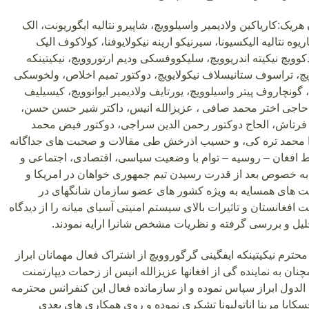
ریک:کاریاکین ولادیمیر واسیلوویچ، شاپیرو نتالیه ایگوریونت، الک
ریوه نتالیه الیکسیونا، سیرنیکو ارینه نیکولایوفنا، کولاکوف الیک
کوویچ نیکیته اندریوویچ، سلیکووفسکی ودیم ارتوروویچ، نیکیتینکه
چ، تراسوف ستانیسلاف نیکولایویچ، دوکتور تمیم اخلاص، ولخوسکی
گونچاروف پیتر واسیلوویچ، یورتایف ولادیمیر ایوانوویچ، کیسیلیف
، حاجی اختر محمد صافی ، عزیزالله انیس، داکتر شیر حسن حسن،
 فرتاش، الحاج دوکتور رحمن الدین سراجی، دوکتور فیض محمد
زا محمد تره کی، و حسیب اذرخش طی مقالات و صحبت های جداگانه
ط افغان – روسیه – توام با وضعیت سیاسی، اقتصادی، اجتماعی و
به خصوص بعد از قدرت رسیدن تیم جمهوری خواهان در امریکا و
 های همسایه به ویژه کشور های عضو سازمان شانگهای در
 افغانستان و تاثیرات بالای سیستم امنیتی آسیای میانه را از دیدگاه
لیل و بررسی گرفته و نظریات مشخص شانرا ارایه نمودند.
حترم نیکیتینکه ایفگینی گرگوروویچ از اشتراک فعال مهمانان ابراز
نان به نماینده گی از افغانها عزیزالله انیس از زحمات دیپارتمنت
 الدول ابراز سپاس نموده و از سازمانده فعال این کنفرانس محترمه
ایا مرینا اناتولیونا تشکری نموده و روی همکاری های بعدی