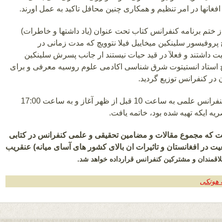
فغانها در امر تنظیم و همکاری چنین محافل تاکید به عمل اورند.
از ختم برنامه کنفرانس کتاب تحت عنوان (یاد داشتها و خاطرات)
 پروفیسور سلینکین میخاییل فیلا نتوویچ که مدت زمانی در
ت داشتند و فعلآ در قید حیات نیستند ار جانب پسرش سلینکین
چ استاد انستیتوت شرق شناسی اکادمی علوم روسیه معرفی و برای
 در کنفرانس توزیع گردید.
برنامه هشتمین کنفرانس علمی به ساعت 10 قبل از ظهر آغاز و به ساعت 17:00
 ایکه تهیه شده بود، خاتمه یافت.
ست که مجموع مقالات و مضامین تحقیقی و علمی کنفرانس در کتابی
 در افغانستان و تاثیرات ان بالای کشور های آسای میانه) عنقریب
قمندان و مشترکین کنفرانس قرارداده خواهد شد.
ه هوتکی