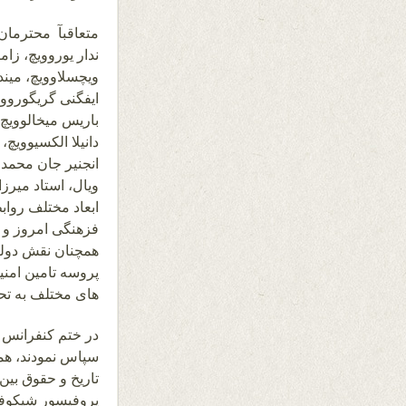
متعاقبآ محترمان ه
ندار یوروویچ، زاما
ویچسلاوویچ، میند
ایفگنی گریگورووی
باریس میخالوویچ، 
دانیلا الکسیوویچ
انجنیر جان محمد
ویال، استاد میر
ابعاد مختلف رواب
فزهنگی امروز و 
همچنان نقش دولت
پروسه تامین امنیت
های مختلف به تح
در ختم کنفرانس م
سپاس نمودند، همچ
تاریخ و حقوق بین
پروفیسور شپکوفسک