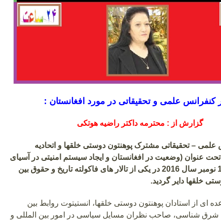
ر کنفرانس علمی و تحقیقاتی در مورد افغانستان :
گزارش از : محترمه داکتر راضیه هوتکی
علمی – تحقیقاتی مشترک پوهنتون دوستی خلقها و اتحادیه
حت عنوان (وضعیت در افغانستان و ایجاد سیستم امنیتی در آسیای
میانه)، به تاریخ 18 نومبر سال 2016 در یکی از تالار های فاکولته تاریخ و حقوق بین
تی خلقها دایر گردید.
ده ای از استادان پوهنتون دوستی خلقها، انستیتوت روابط بین
ت شرق شناسی، صاحب نظران مسایل سیاسی در امور بین المللی و