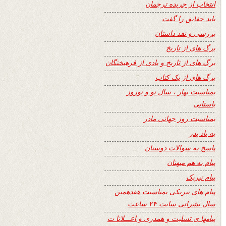
انتخاب از جریده ترجمان
باید حقایق را گفت
بررسی و نقد داستان
برگ های از تاریخ
برگ های از تاریخ و یادی از فرهیختگان
برگ های از یک کتاب
بمناسبت بهار ، سال نو و نوروز
باستانی
بمناسبت روز جهانی مادر
به یاد پدر
پاسخ به سوالات دوستان
پیام به هم میهنان
پیام تبریک
پیام های تبریکی بمناسبت هفدهمین
سال نشراتی سایت ۲۴ ساعت
پیامها ی تسلیت و همدری و اعـــلانا ت