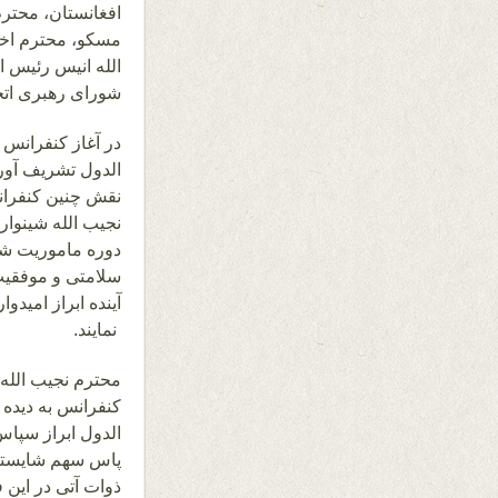
افغانستان، محترم
مسکو، محترم اخت
الله انیس رئیس ا
شورای رهبری اتحا
در آغاز کنفرانس 
الدول تشریف آوری
نقش چنین کنفران
نجیب الله شینوا
دوره ماموریت شان
سلامتی و موفقیت
آینده ابراز امید
نمایند.
محترم نجیب الله
کنفرانس به دیده ق
الدول ابراز سپاس
پاس سهم شایسته و
ذوات آتی در این ف