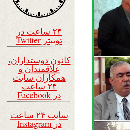
۲۴ ساعت در
توییتر Twitter
کانون دوستداران،
علاقمندان و
همکاران سایت
۲۴ ساعت
در Facebook
سایت ۲۴ ساعت
در Instagram