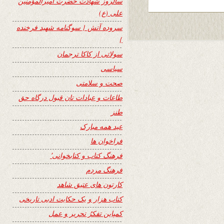
سالروز شهادت حضرت امیرالمؤمنین
علی (ع)
سروده آتش { سوگنامه شهید فرخنده
}
سولاتی از کاکا ترجمان
سیاسی
صحت و سلامتی
طاعات و عبادات تان قبول درگاه حق
طنز
عید همه مبارک
فراخوان ها
فرهنگ کتاب و کتابخوانی٬
فرهنگ مردم
کارتون های عتیق شاهد
کتاب هزار و یک حکایت ادبی تاریخی
کمپاین تفکرُ تحریر و عمل