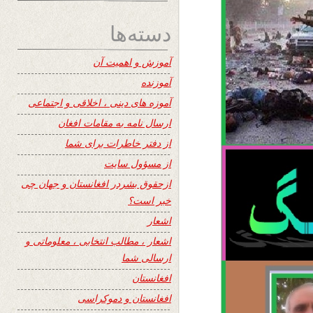
دسته‌ها
آموزش و اهمیت آن
آموزنده
آموزه های دینی ، اخلاقی و اجتماعی
ارسال نامه به مقامات افغان
از دفتر خاطرات برای شما
از مسؤول سایت
ازحقوق بشردر افغانستان و جهان چی
خبر است؟
اشعار
اشعار ، مطالب انتخابی ، معلوماتی و
ارسالی شما
افغانستان
افغانستان و دموکراسی