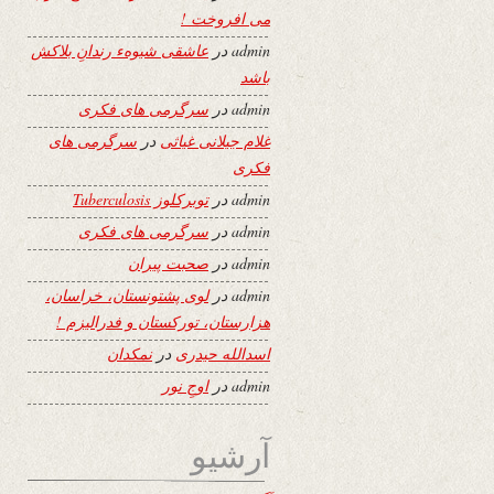
می افروخت !
admin
در
عاشقی شیوهء رندانِ بلاکش
باشد
admin
در
سرگرمی های فکری
غلام جیلانی غیاثی
در
سرگرمی های
فکری
admin
در
توبرکلوز Tuberculosis
admin
در
سرگرمی های فکری
admin
در
صحبت پیران
admin
در
لوی پشتونستان، خراسان،
هزارستان، تورکستان و فدرالیزم !
اسدالله حیدری
در
نمکدان
admin
در
اوجِ نور
آرشیو