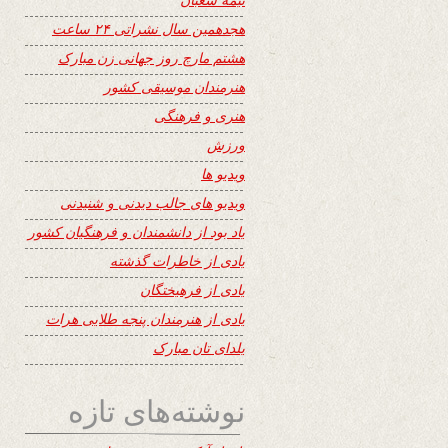
هجدهمین سال نشراتی ۲۴ ساعت
هشتم مارچ روز جهانی زن مبارک
هنرمندان موسیقی کشور
هنری و فرهنگی
ورزش
ویدیو ها
ویدیو های جالب دیدنی و شنیدنی
یاد بود از دانشمندان و فرهنگیان کشور
یادی از خاطرات گذشته
یادی از فرهیختگان
یادی از هنرمندان پنجه طلایی هرات
یلدای تان مبارک
نوشته‌های تازه