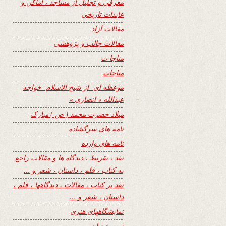
معرفی و تجلیل از مساجد ، اماکن و
عابدات تاریخی
مقالات آزاد
مقالات جالب و پژوهشی
مناجا ت
مناجات
موعظه ای از شیخ الاسلام خواجه
عبدالله « انصاری »
میلاد حضرت محمد ( ص ) مبارک
نامه های سرگشاده
نامه های وارده
نفد ، تقریظ ، دیدگاه ها و مقالات راجع
به کتاب ، فلم ، داستان ، شعر و …
نفد بر کتاب ، مقالات ، دیدگاهها ، فلم ،
داستان ، شعر و …
نمایشگاههای هنری
نیمه شعبان