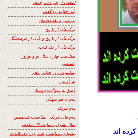
انتخاب از جریده ترجمان
باید حقایق را گفت
بررسی و نقد داستان
برگ های از تاریخ
برگ های از تاریخ و یادی از فرهیختگان
برگ های از یک کتاب
بمناسبت بهار ، سال نو و نوروز
باستانی
بمناسبت روز جهانی مادر
به یاد پدر
پاسخ به سوالات دوستان
پیام به هم میهنان
پیام تبریک
پیام های تبریکی بمناسبت هفدهمین
سال نشراتی سایت ۲۴ ساعت
رده اند
پیامها ی تسلیت و همدری و اعـــلانا ت