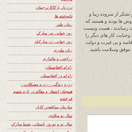
درد دل با کاکا ترجمان
 تشکر از سروده زیبا و
دلنوشته ها
وش ها بودند و هستند که
رمان طنز
دت رساندند ، هست ونیست
روز جهانی پدر مبارک
وجنایت کار های دیگر را
روز جهانی زن مبارکباد
فاسد و بی غیرت و دولت
 موفق وسلامت باشید.
زبان مادری
زراعتی و مالداری
زلزله افغانستان
زلزله در افغانستان
زن و زندگی – زن و مشکلات –
همچنان اشعار و مقاله در باره شهید
فرخنده
سازمان مدافعین کابل
سال نو میلادی
سال نو و نوروز باستانی بشما مبارک