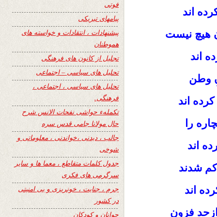
فوتی
ده اند
پیامهای تبریکی
پیشنهادات ، انتقادات و خواسته های
 هیچ نیست
هموطنان
ه اند
تجلیل از کانون های فرهنگی
تحلیل های سیاسی – اجتماعی
نِ وطن
تحلیل های سیاسی ، اجتماعی ،
فرهنگی.
رده اند
تکملهء حواشی نفحات الانس شرح
اره را
حال مولانا جامی قدس سره
جالب ، دیدنی ،خواندنی ، معلوماتی و
ده اند
شوخی
جدول کلمات متقاطع ، معما ها و سایر
کم شدند
سرگرمی های فکری
ده اند
جرم ، جنایت ، خونریزی و بی امنیتی
در کشور
ازحد فزون
جوانان و کودکان