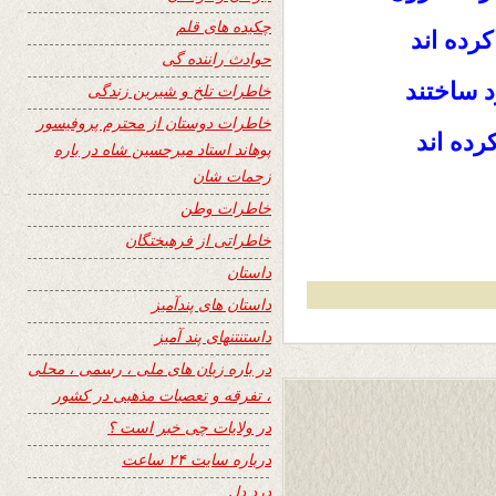
چکیده های قلم
رده اند
حوادث راننده گی
د ساختند
خاطرات تلخ و شیرین زندگی
خاطرات دوستان از محترم پروفیسور
رده اند
پوهاند استاد میرحسین شاه در باره
زحمات شان
خاطرات وطن
خاطراتی از فرهیختگان
داستان
داستان های پندآمیز
داستنتنهای پند آمیز
در باره زبان های ملی ، رسمی ، محلی
، تفرقه و تعصبات مذهبی در کشور
در ولایات چی خبر است ؟
درباره سایت ۲۴ ساعت
درد دل