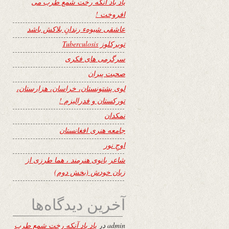
یاد باد آنکه رخت شمع طرب می
افروخت !
عاشقی شیوهء رندانِ بلاکش باشد
توبرکلوز Tuberculosis
سرگرمی های فکری
صحبت پیران
لوی پشتونستان، خراسان، هزارستان،
تورکستان و فدرالیزم !
نمکدان
جامعه هنری افغانستان
اوجِ نور
شاعر بانوی هنرمند ، هما طرزی از
زبان خودش (بخش دوم)
آخرین دیدگاه‌ها
admin
در
یاد باد آنکه رخت شمع طرب