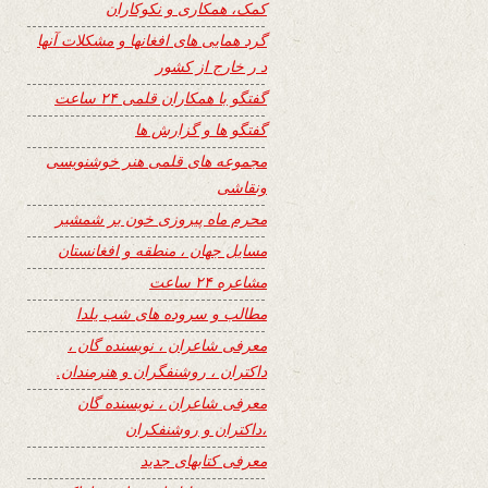
کمک، همکاری و نکوکاران
گرد همایی های افغانها و مشکلات آنها
د ر خارج از کشور
گفتگو با همکاران قلمی ۲۴ ساعت
گفتگو ها و گزارش ها
مجموعه های قلمی هنر خوشنویسی
ونقاشی
محرم ماه پیروزی خون بر شمشیر
مسایل جهان ، منطقه و افغانستان
مشاعره ۲۴ ساعت
مطالب و سروده های شب یلدا
معرفی شاعران ، نویسنده گان ،
داکتران ، روشنفگران و هنرمندان.
معرفی شاعران ، نویسنده گان
،داکتران و روشنفکران
معرفی کتابهای جدید