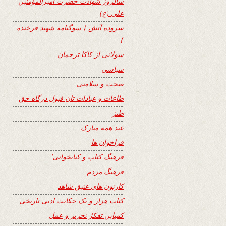
سالروز شهادت حضرت امیرالمؤمنین
علی (ع)
سروده آتش { سوگنامه شهید فرخنده
}
سولاتی از کاکا ترجمان
سیاسی
صحت و سلامتی
طاعات و عبادات تان قبول درگاه حق
طنز
عید همه مبارک
فراخوان ها
فرهنگ کتاب و کتابخوانی٬
فرهنگ مردم
کارتون های عتیق شاهد
کتاب هزار و یک حکایت ادبی تاریخی
کمپاین تفکرُ تحریر و عمل