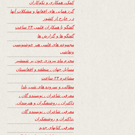
کمک، همکاری و نکوکاران
گرد همایی های افغانها و مشکلات آنها
د ر خارج از کشور
گفتگو با همکاران قلمی ۲۴ ساعت
گفتگو ها و گزارش ها
مجموعه های قلمی هنر خوشنویسی
ونقاشی
محرم ماه پیروزی خون بر شمشیر
مسایل جهان ، منطقه و افغانستان
مشاعره ۲۴ ساعت
مطالب و سروده های شب یلدا
معرفی شاعران ، نویسنده گان ،
داکتران ، روشنفگران و هنرمندان.
معرفی شاعران ، نویسنده گان
،داکتران و روشنفکران
معرفی کتابهای جدید