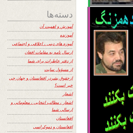
دسته‌ها
آموزش و اهمیت آن
آموزنده
آموزه های دینی ، اخلاقی و اجتماعی
ارسال نامه به مقامات افغان
از دفتر خاطرات برای شما
از مسؤول سایت
ازحقوق بشردر افغانستان و جهان چی
خبر است؟
اشعار
اشعار ، مطالب انتخابی ، معلوماتی و
ارسالی شما
افغانستان
افغانستان و دموکراسی