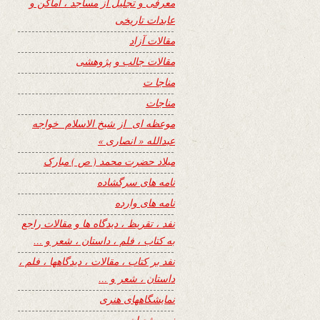
معرفی و تجلیل از مساجد ، اماکن و
عابدات تاریخی
مقالات آزاد
مقالات جالب و پژوهشی
مناجا ت
مناجات
موعظه ای از شیخ الاسلام خواجه
عبدالله « انصاری »
میلاد حضرت محمد ( ص ) مبارک
نامه های سرگشاده
نامه های وارده
نفد ، تقریظ ، دیدگاه ها و مقالات راجع
به کتاب ، فلم ، داستان ، شعر و …
نفد بر کتاب ، مقالات ، دیدگاهها ، فلم ،
داستان ، شعر و …
نمایشگاههای هنری
نیمه شعبان