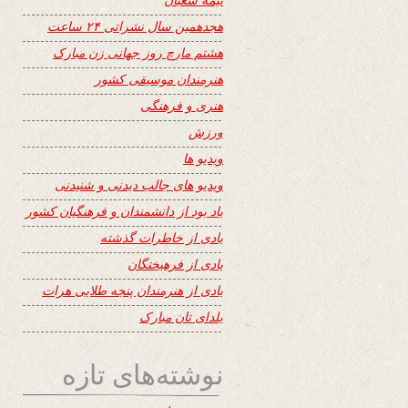
هجدهمین سال نشراتی ۲۴ ساعت
هشتم مارچ روز جهانی زن مبارک
هنرمندان موسیقی کشور
هنری و فرهنگی
ورزش
ویدیو ها
ویدیو های جالب دیدنی و شنیدنی
یاد بود از دانشمندان و فرهنگیان کشور
یادی از خاطرات گذشته
یادی از فرهیختگان
یادی از هنرمندان پنجه طلایی هرات
یلدای تان مبارک
نوشته‌های تازه