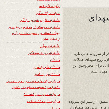
چکیده های قلم
حوادث راننده گی
شهدای
خاطرات تلخ و شیرین زندگی
خاطرات دوستان از محترم پروفیسور
پوهاند استاد میرحسین شاه در باره
زحمات شان
خاطرات وطن
خاطراتی از فرهیختگان
ر از سروده عالی تان.
ن. روح شهدای حملات
داستان
ان . برای مجروحین این
داستان های پندآمیز
 مهدی بشیر
داستنتنهای پند آمیز
در باره زبان های ملی ، رسمی ، محلی
، تفرقه و تعصبات مذهبی در کشور
در ولایات چی خبر است ؟
درباره سایت ۲۴ ساعت
 ممنون از نشر این سروده
ری ملت ما و رهایی هم میهنان از
درد دل