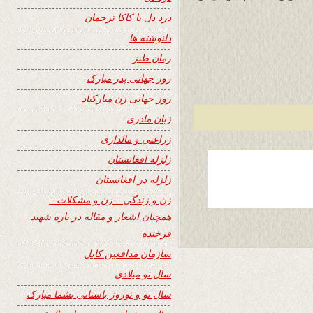
درد دل با کاکا ترجمان
دلنوشته ها
رمان طنز
روز جهانی پدر مبارک
روز جهانی زن مبارکباد
زبان مادری
زراعتی و مالداری
زلزله افغانستان
زلزله در افغانستان
زن و زندگی – زن و مشکلات –
همچنان اشعار و مقاله در باره شهید
فرخنده
سازمان مدافعین کابل
سال نو میلادی
سال نو و نوروز باستانی بشما مبارک