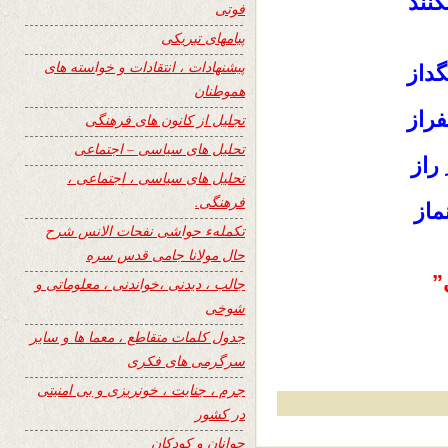
نند
فوتی
پیامهای تبریکی
پیشنهادات ، انتقادات و خواسته های
داز
هموطنان
فراز
تجلیل از کانون های فرهنگی
تحلیل های سیاسی – اجتماعی
راز
تحلیل های سیاسی ، اجتماعی ،
فرهنگی.
ماز
تکملهء حواشی نفحات الانس شرح
حال مولانا جامی قدس سره
”
جالب ، دیدنی ،خواندنی ، معلوماتی و
شوخی
جدول کلمات متقاطع ، معما ها و سایر
سرگرمی های فکری
جرم ، جنایت ، خونریزی و بی امنیتی
در کشور
جوانان و کودکان