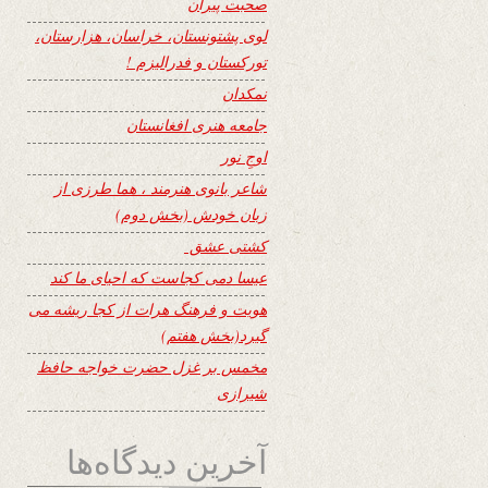
صحبت پیران
لوی پشتونستان، خراسان، هزارستان،
تورکستان و فدرالیزم !
نمکدان
جامعه هنری افغانستان
اوجِ نور
شاعر بانوی هنرمند ، هما طرزی از
زبان خودش (بخش دوم)
کشتی عشق
عیسا دمی کجاست که احیای ما کند
هویت و فرهنگ هرات از کجا ریشه می
گیرد(بخش هفتم)
مخمس بر غزل حضرت خواجه حافظ
شیرازی
آخرین دیدگاه‌ها