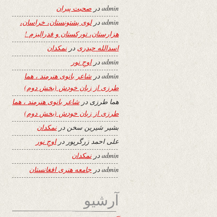
admin
در
صحبت پیران
admin
در
لوی پشتونستان، خراسان،
هزارستان، تورکستان و فدرالیزم !
اسدالله حیدری
در
نمکدان
admin
در
اوجِ نور
admin
در
شاعر بانوی هنرمند ، هما
طرزی از زبان خودش (بخش دوم)
هما طرزی
در
شاعر بانوی هنرمند ، هما
طرزی از زبان خودش (بخش دوم)
بشیر شیرین سخن
در
نمکدان
علی احمد زرگرپور
در
اوجِ نور
admin
در
نمکدان
admin
در
جامعه هنری افغانستان
آرشیو