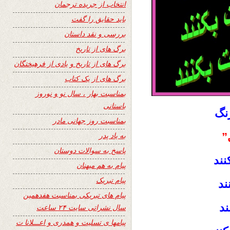
انتخاب از جریده ترجمان
باید حقایق را گفت
بررسی و نقد داستان
برگ های از تاریخ
برگ های از تاریخ و یادی از فرهیختگان
برگ های از یک کتاب
بمناسبت بهار ، سال نو و نوروز
باستانی
نگ
بمناسبت روز جهانی مادر
”
به یاد پدر
پاسخ به سوالات دوستان
نند
پیام به هم میهنان
پیام تبریک
ند
پیام های تبریکی بمناسبت هفدهمین
ند
سال نشراتی سایت ۲۴ ساعت
پیامها ی تسلیت و همدری و اعـــلانا ت