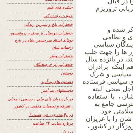
در قبال
چکیده های قلم
بانی تروریزم
حوادث راننده گی
خاطرات تلخ و شیرین زندگی
کر شده و
خاطرات دوستان از محترم پروفیسور
دی و نظامی
پوهاند استاد میرحسین شاه در باره
ایندگان سیاسی
زحمات شان
ور ها را جهت جلب
خاطرات وطن
، در پانزده سال
خاطراتی از فرهیختگان
هم اینکه برادران
داستان
ن سیاسی و شرک
ای سیاسی فرستاده
داستان های پندآمیز
اجل صحی البته
داستنتنهای پند آمیز
ن ، با استفاده
در باره زبان های ملی ، رسمی ، محلی
سترسی جامع به
، تفرقه و تعصبات مذهبی در کشور
لامتی خود
در ولایات چی خبر است ؟
ان را با عزیزان
درباره سایت ۲۴ ساعت
روزگار در کشور ،
درد دل