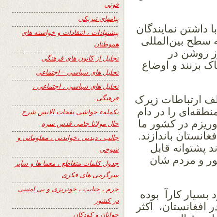
فوتی
پیامهای تبریکی
ا داشتن نمایندگان
پیشنهادات ، انتقادات و خواسته های
 سطح بین‌المللی
هموطنان
 روز روشن در
تجلیل از کانون های فرهنگی
 بزنند و اوضاع
تحلیل های سیاسی – اجتماعی
تحلیل های سیاسی ، اجتماعی ،
فرهنگی.
تلف ارتباطات زیرک
قه‌ای را در دام
تکملهء حواشی نفحات الانس شرح
وریزم در کشور ما
حال مولانا جامی قدس سره
غانستان باندازند.
جالب ، دیدنی ،خواندنی ، معلوماتی و
د پشتوانه قابل
شوخی
ور و مردم شان
جدول کلمات متقاطع ، معما ها و سایر
سرگرمی های فکری
جرم ، جنایت ، خونریزی و بی امنیتی
د بسیار کارآ بوده
در کشور
ر افغانستان، اکثر
جوانان و کودکان