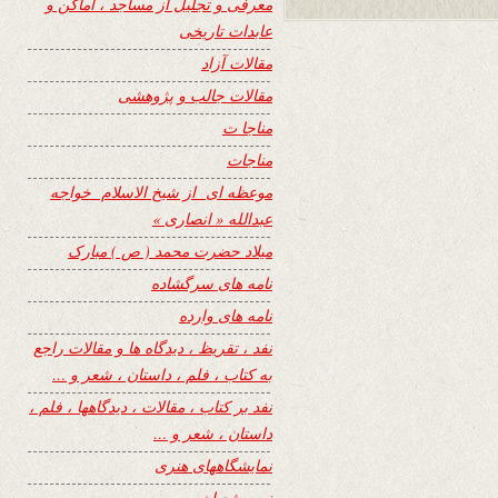
معرفی و تجلیل از مساجد ، اماکن و
عابدات تاریخی
مقالات آزاد
مقالات جالب و پژوهشی
مناجا ت
مناجات
موعظه ای از شیخ الاسلام خواجه
عبدالله « انصاری »
میلاد حضرت محمد ( ص ) مبارک
نامه های سرگشاده
نامه های وارده
نفد ، تقریظ ، دیدگاه ها و مقالات راجع
به کتاب ، فلم ، داستان ، شعر و …
نفد بر کتاب ، مقالات ، دیدگاهها ، فلم ،
داستان ، شعر و …
نمایشگاههای هنری
نیمه شعبان