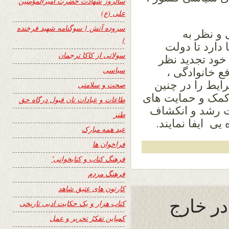
سالروز شهادت حضرت امیرالمؤمنین
علی (ع)
سروده آتش { سوگنامه شهید فرخنده
 و نظر به
}
دارد تا دولت
سولاتی از کاکا ترجمان
خود تجدید نظر
سیاسی
ع خانوادگی ،
ایط را در چنین
صحت و سلامتی
 کمک و حمایت های
طاعات و عبادات تان قبول درگاه حق
 رشد و انکشاف
طنز
ی ایفا نمایند.
عید همه مبارک
فراخوان ها
فرهنگ کتاب و کتابخوانی٬
فرهنگ مردم
کارتون های عتیق شاهد
در خارج
کتاب هزار و یک حکایت ادبی تاریخی
کمپاین تفکرُ تحریر و عمل