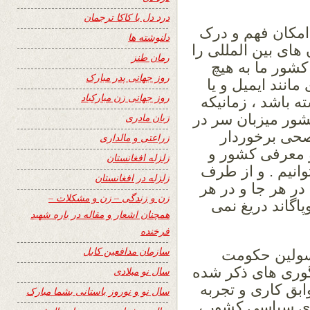
درد دل با کاکا ترجمان
امکان فهم و درک
دلنوشته ها
 های بین المللی را
رمان طنز
کشور ما به هیچ
روز جهانی پدر مبارک
انند ایمیل و یا
روز جهانی زن مبارکباد
ه باشد ، زمانیکه
کشور میزبان سر در
زبان مادری
 صحی برخوردار
زراعتی و مالداری
 معرفی کشور و
زلزله افغانستان
وانیم . و از طرف
زلزله در افغانستان
در هر جا و در هر
زن و زندگی – زن و مشکلات –
پاگاند دریغ نمی
همچنان اشعار و مقاله در باره شهید
فرخنده
سازمان مدافعین کابل
مسولین حکومت
گوری های ذکر شده
سال نو میلادی
بق کاری و تجربه
سال نو و نوروز باستانی بشما مبارک
ای سیاسی کشور ،