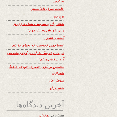
نمکدان
جامعه هنری افغانستان
اوجِ نور
شاعر بانوی هنرمند ، هما طرزی از
زبان خودش (بخش دوم)
کشتی عشق
عیسا دمی کجاست که احیای ما کند
هویت و فرهنگ هرات از کجا ریشه می
گیرد(بخش هفتم)
مخمس بر غزل حضرت خواجه حافظ
شیرازی
ساحلِ جان
شامِ فراق
آخرین دیدگاه‌ها
admin
در
نمکدان