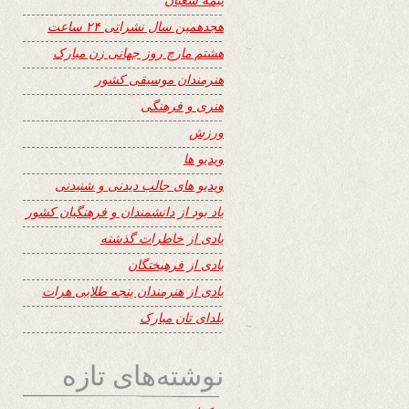
هجدهمین سال نشراتی ۲۴ ساعت
هشتم مارچ روز جهانی زن مبارک
هنرمندان موسیقی کشور
هنری و فرهنگی
ورزش
ویدیو ها
ویدیو های جالب دیدنی و شنیدنی
یاد بود از دانشمندان و فرهنگیان کشور
یادی از خاطرات گذشته
یادی از فرهیختگان
یادی از هنرمندان پنجه طلایی هرات
یلدای تان مبارک
نوشته‌های تازه