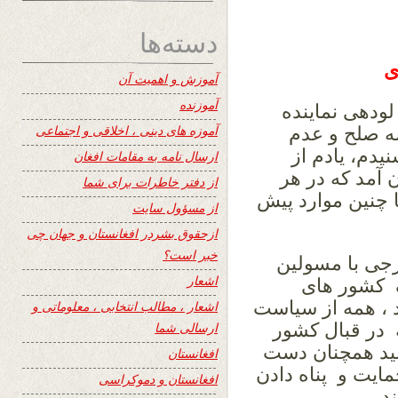
دسته‌ها
ی
آموزش و اهمیت آن
آموزنده
لودهی نماینده
آموزه های دینی ، اخلاقی و اجتماعی
ه صلح و عدم
دم، یادم از
ارسال نامه به مقامات افغان
 آمد که در هر
از دفتر خاطرات برای شما
چنین موارد پیش
از مسؤول سایت
ازحقوق بشردر افغانستان و جهان چی
خبر است؟
جی با مسولین
اشعار
گ کشور های
، همه از سیاست
اشعار ، مطالب انتخابی ، معلوماتی و
 در قبال کشور
ارسالی شما
زنید همچنان دست
افغانستان
مایت و پناه دادن
افغانستان و دموکراسی
د.