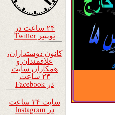
۲۴ ساعت در
توییتر Twitter
کانون دوستداران،
علاقمندان و
همکاران سایت
۲۴ ساعت
در Facebook
سایت ۲۴ ساعت
در Instagram