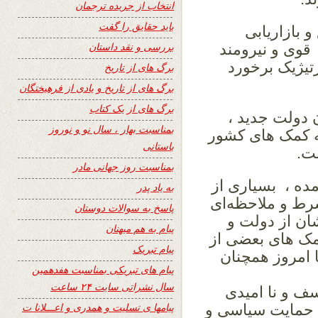
انتخاب از جریده ترجمان
باید حقایق را گفت
و بازاریابی
بررسی و نقد داستان
وی و نیرومند
تیژیک برخورد
برگ های از تاریخ
برگ های از تاریخ و یادی از فرهیختگان
برگ های از یک کتاب
 دولت جدید ،
بمناسبت بهار ، سال نو و نوروز
 به کمک های کشور
باستانی
ت.
بمناسبت روز جهانی مادر
مده ، بسیاری از
به یاد پدر
رط و ملاحظه‌ای
پاسخ به سوالات دوستان
ان از دولت و
پیام به هم میهنان
کمک های بعضی از
پیام تبریک
ا امروز همچنان
پیام های تبریکی بمناسبت هفدهمین
سال نشراتی سایت ۲۴ ساعت
سف و نا امیدی
پیامها ی تسلیت و همدری و اعـــلانا ت
 حمایت سیاسی و