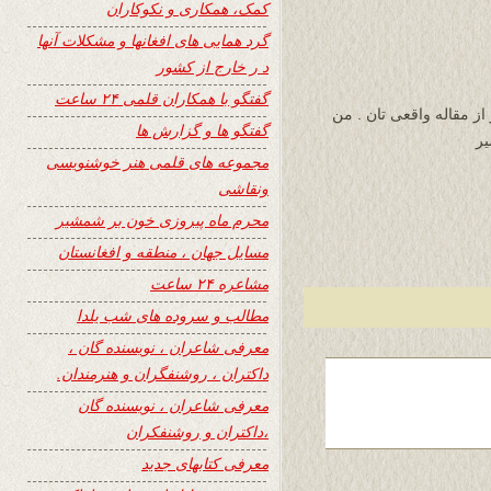
کمک، همکاری و نکوکاران
گرد همایی های افغانها و مشکلات آنها
د ر خارج از کشور
گفتگو با همکاران قلمی ۲۴ ساعت
از مقاله واقعی تان . من
گفتگو ها و گزارش ها
یر
مجموعه های قلمی هنر خوشنویسی
ونقاشی
محرم ماه پیروزی خون بر شمشیر
مسایل جهان ، منطقه و افغانستان
مشاعره ۲۴ ساعت
مطالب و سروده های شب یلدا
معرفی شاعران ، نویسنده گان ،
داکتران ، روشنفگران و هنرمندان.
معرفی شاعران ، نویسنده گان
،داکتران و روشنفکران
معرفی کتابهای جدید