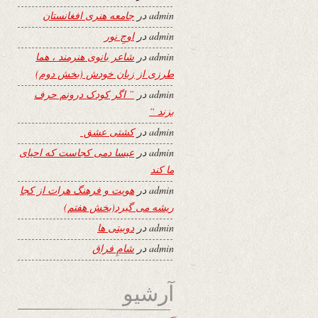
admin
در
جامعه هنری افغانستان
admin
در
اوجِ نور
admin
در
شاعر بانوی هنرمند ، هما
طرزی از زبان خودش (بخش دوم)
admin
در
” اگر کودک درونم حرف
بزند “
admin
در
کشتی عشق
admin
در
عیسا دمی کجاست که احیای
ما کند
admin
در
هویت و فرهنگ هرات از کجا
ریشه می گیرد(بخش هفتم)
admin
در
دوبیتی ها
admin
در
شامِ فراق
آرشیو