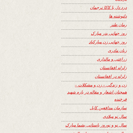
درد دل با کاکا ترجمان
دلنوشته ها
رمان طنز
روز جهانی پدر مبارک
روز جهانی زن مبارکباد
زبان مادری
زراعتی و مالداری
زلزله افغانستان
زلزله در افغانستان
زن و زندگی – زن و مشکلات –
همچنان اشعار و مقاله در باره شهید
فرخنده
سازمان مدافعین کابل
سال نو میلادی
سال نو و نوروز باستانی بشما مبارک