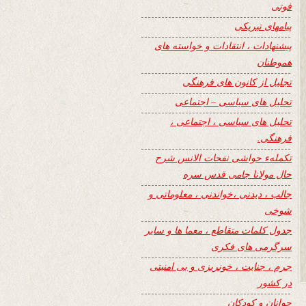
فوتی
پیامهای تبریکی
پیشنهادات ، انتقادات و خواسته های
هموطنان
تجلیل از کانون های فرهنگی
تحلیل های سیاسی – اجتماعی
تحلیل های سیاسی ، اجتماعی ،
فرهنگی.
تکملهء حواشی نفحات الانس شرح
حال مولانا جامی قدس سره
جالب ، دیدنی ،خواندنی ، معلوماتی و
شوخی
جدول کلمات متقاطع ، معما ها و سایر
سرگرمی های فکری
جرم ، جنایت ، خونریزی و بی امنیتی
در کشور
جوانان و کودکان