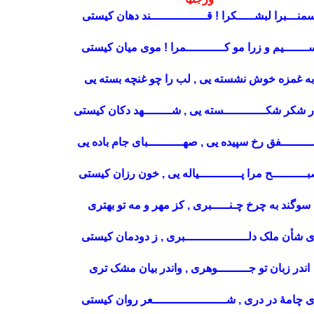
منـــبرا لبشـــــکرا ! قــــــــــــــــند دهان کیستی
ـــــــیم و زرا مو کـــــــــــمرا ! موی میان کیستی
به غمزه خوش نشسته یی , لب را چو غنچه بسته یی
 شکر شکــــــــــــسته یی , شــــــــهد دکان کیستی
ــــــــفق رخ سپیده یی , صهــــــــــبای جام باده یی
ــــــــــح مرا پــــــــــــیاله یی , خون رزان کیستی
سوگند به چرخ چـنـــــبری , کز مهر و مه تو بهتری
ی شأن ملک دلــــــــــــــــــبری , ز دودمان کیستی
اندر زبان تو جـــــــــوهری , واندر بیان مشک تری
ی چامۀ در دری , شـــــــــــــــــــــعر روان کیستی