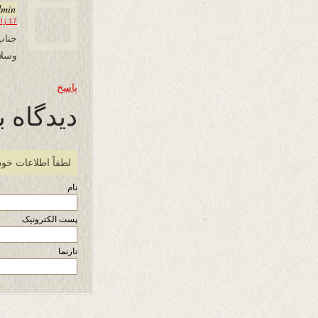
dmin
17 ژانویه 2016 در 16:36
جناب
وسلا
پاسخ
دیدگاه ب
لطفاً اطلاعات خود
نام
پست الکترونیک
تارنما