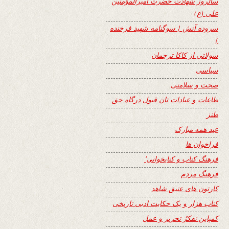
سالروز شهادت حضرت امیرالمؤمنین
علی (ع)
سروده آتش { سوگنامه شهید فرخنده
}
سولاتی از کاکا ترجمان
سیاسی
صحت و سلامتی
طاعات و عبادات تان قبول درگاه حق
طنز
عید همه مبارک
فراخوان ها
فرهنگ کتاب و کتابخوانی٬
فرهنگ مردم
کارتون های عتیق شاهد
کتاب هزار و یک حکایت ادبی تاریخی
کمپاین تفکرُ تحریر و عمل