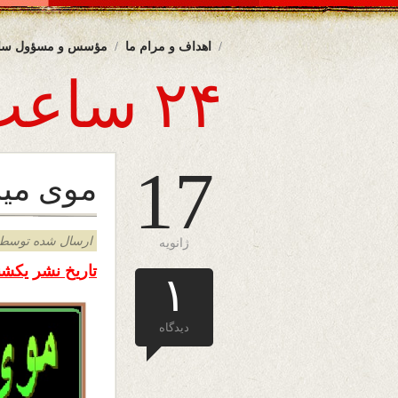
اهداف و مرام ما
مؤسس و مسؤول سا
۲۴ ساعت
17
موی میا
ارسال شده توسط admin د
ژانویه
تاریخ نشر یکشنبه
۱
دیدگاه