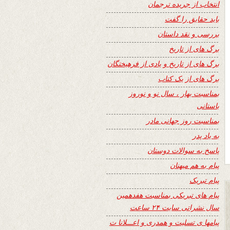
انتخاب از جریده ترجمان
باید حقایق را گفت
بررسی و نقد داستان
برگ های از تاریخ
برگ های از تاریخ و یادی از فرهیختگان
برگ های از یک کتاب
بمناسبت بهار ، سال نو و نوروز
باستانی
بمناسبت روز جهانی مادر
به یاد پدر
پاسخ به سوالات دوستان
پیام به هم میهنان
پیام تبریک
پیام های تبریکی بمناسبت هفدهمین
سال نشراتی سایت ۲۴ ساعت
پیامها ی تسلیت و همدری و اعـــلانا ت