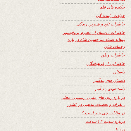
چکیده های قلم
حوادث راننده گی
خاطرات تلخ و شیرین زندگی
خاطرات دوستان از محترم پروفیسور
پوهاند استاد میرحسین شاه در باره
زحمات شان
خاطرات وطن
خاطراتی از فرهیختگان
داستان
داستان های پندآمیز
داستنتنهای پند آمیز
در باره زبان های ملی ، رسمی ، محلی
، تفرقه و تعصبات مذهبی در کشور
در ولایات چی خبر است ؟
درباره سایت ۲۴ ساعت
درد دل