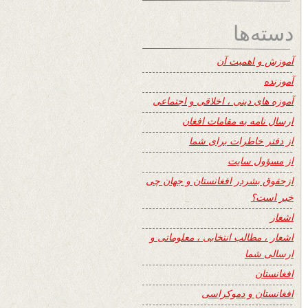
دسته‌ها
آموزش و اهمیت آن
آموزنده
آموزه های دینی ، اخلاقی و اجتماعی
ارسال نامه به مقامات افغان
از دفتر خاطرات برای شما
از مسؤول سایت
ازحقوق بشردر افغانستان و جهان چی
خبر است؟
اشعار
اشعار ، مطالب انتخابی ، معلوماتی و
ارسالی شما
افغانستان
افغانستان و دموکراسی