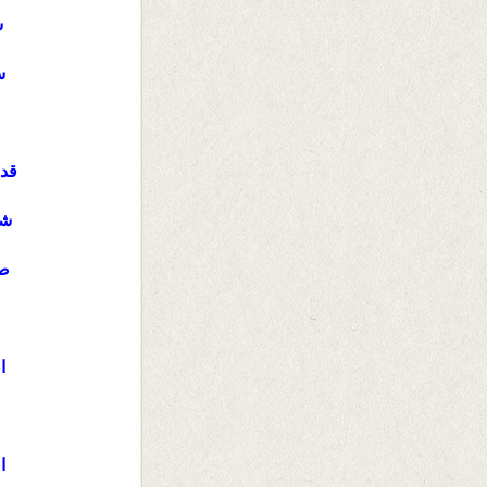
س
س
قدر
شـ
صب
ا
ا