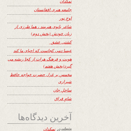
نمکدان
جامعه هنری افغانستان
اوجِ نور
شاعر بانوی هنرمند ، هما طرزی از
زبان خودش (بخش دوم)
کشتی عشق
عیسا دمی کجاست که احیای ما کند
هویت و فرهنگ هرات از کجا ریشه می
گیرد(بخش هفتم)
مخمس بر غزل حضرت خواجه حافظ
شیرازی
ساحلِ جان
شامِ فراق
آخرین دیدگاه‌ها
admin
در
نمکدان