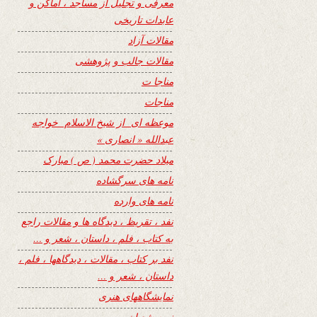
معرفی و تجلیل از مساجد ، اماکن و
عابدات تاریخی
مقالات آزاد
مقالات جالب و پژوهشی
مناجا ت
مناجات
موعظه ای از شیخ الاسلام خواجه
عبدالله « انصاری »
میلاد حضرت محمد ( ص ) مبارک
نامه های سرگشاده
نامه های وارده
نفد ، تقریظ ، دیدگاه ها و مقالات راجع
به کتاب ، فلم ، داستان ، شعر و …
نفد بر کتاب ، مقالات ، دیدگاهها ، فلم ،
داستان ، شعر و …
نمایشگاههای هنری
نیمه شعبان