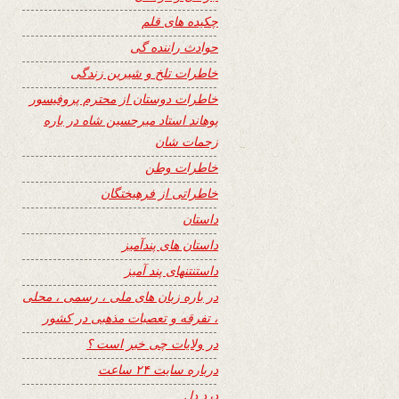
چکیده های قلم
حوادث راننده گی
خاطرات تلخ و شیرین زندگی
خاطرات دوستان از محترم پروفیسور
پوهاند استاد میرحسین شاه در باره
زحمات شان
خاطرات وطن
خاطراتی از فرهیختگان
داستان
داستان های پندآمیز
داستنتنهای پند آمیز
در باره زبان های ملی ، رسمی ، محلی
، تفرقه و تعصبات مذهبی در کشور
در ولایات چی خبر است ؟
درباره سایت ۲۴ ساعت
درد دل