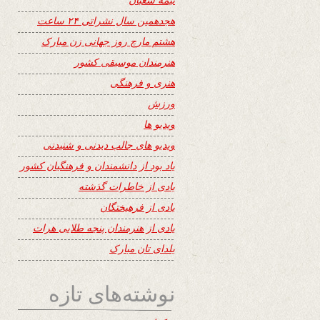
هجدهمین سال نشراتی ۲۴ ساعت
هشتم مارچ روز جهانی زن مبارک
هنرمندان موسیقی کشور
هنری و فرهنگی
ورزش
ویدیو ها
ویدیو های جالب دیدنی و شنیدنی
یاد بود از دانشمندان و فرهنگیان کشور
یادی از خاطرات گذشته
یادی از فرهیختگان
یادی از هنرمندان پنجه طلایی هرات
یلدای تان مبارک
نوشته‌های تازه