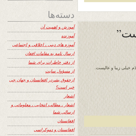
دسته‌ها
آموزش و اهمیت آن
ست”
آموزنده
آموزه های دینی ، اخلاقی و اجتماعی
ارسال نامه به مقامات افغان
از دفتر خاطرات برای شما
خیلی زیبا و عالیست.
از مسؤول سایت
ازحقوق بشردر افغانستان و جهان چی
خبر است؟
اشعار
اشعار ، مطالب انتخابی ، معلوماتی و
ارسالی شما
افغانستان
افغانستان و دموکراسی