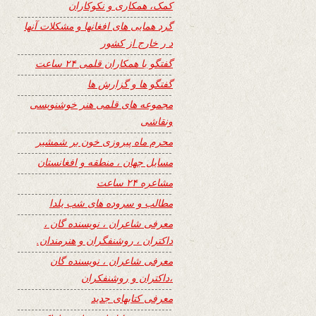
کمک، همکاری و نکوکاران
گرد همایی های افغانها و مشکلات آنها
د ر خارج از کشور
گفتگو با همکاران قلمی ۲۴ ساعت
گفتگو ها و گزارش ها
مجموعه های قلمی هنر خوشنویسی
ونقاشی
محرم ماه پیروزی خون بر شمشیر
مسایل جهان ، منطقه و افغانستان
مشاعره ۲۴ ساعت
مطالب و سروده های شب یلدا
معرفی شاعران ، نویسنده گان ،
داکتران ، روشنفگران و هنرمندان.
معرفی شاعران ، نویسنده گان
،داکتران و روشنفکران
معرفی کتابهای جدید