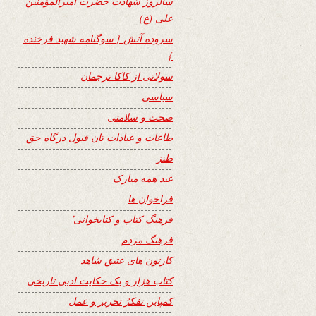
سالروز شهادت حضرت امیرالمؤمنین
علی (ع)
سروده آتش { سوگنامه شهید فرخنده
}
سولاتی از کاکا ترجمان
سیاسی
صحت و سلامتی
طاعات و عبادات تان قبول درگاه حق
طنز
عید همه مبارک
فراخوان ها
فرهنگ کتاب و کتابخوانی٬
فرهنگ مردم
کارتون های عتیق شاهد
کتاب هزار و یک حکایت ادبی تاریخی
کمپاین تفکرُ تحریر و عمل