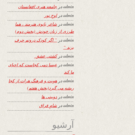
admin
در
جامعه هنری افغانستان
admin
در
اوجِ نور
admin
در
شاعر بانوی هنرمند ، هما
طرزی از زبان خودش (بخش دوم)
admin
در
” اگر کودک درونم حرف
بزند “
admin
در
کشتی عشق
admin
در
عیسا دمی کجاست که احیای
ما کند
admin
در
هویت و فرهنگ هرات از کجا
ریشه می گیرد(بخش هفتم)
admin
در
دوبیتی ها
admin
در
شامِ فراق
آرشیو