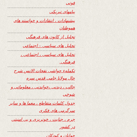
فوتی
پیامهای تبریکی
پیشنهادات ، انتقادات و خواسته های
هموطنان
تجلیل از کانون های فرهنگی
تحلیل های سیاسی – اجتماعی
تحلیل های سیاسی ، اجتماعی ،
فرهنگی.
تکملهء حواشی نفحات الانس شرح
حال مولانا جامی قدس سره
جالب ، دیدنی ،خواندنی ، معلوماتی و
شوخی
جدول کلمات متقاطع ، معما ها و سایر
سرگرمی های فکری
جرم ، جنایت ، خونریزی و بی امنیتی
در کشور
جوانان و کودکان