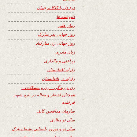
درد دل با کاکا ترجمان
دلنوشته ها
رمان طنز
روز جهانی پدر مبارک
روز جهانی زن مبارکباد
زبان مادری
زراعتی و مالداری
زلزله افغانستان
زلزله در افغانستان
زن و زندگی – زن و مشکلات –
همچنان اشعار و مقاله در باره شهید
فرخنده
سازمان مدافعین کابل
سال نو میلادی
سال نو و نوروز باستانی بشما مبارک