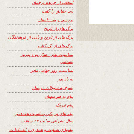
انتخاب از جریده ترجمان
باید حقایق را گفت
بررسی و نقد داستان
برگ های از تاریخ
برگ های از تاریخ و یادی از فرهیختگان
برگ های از یک کتاب
بمناسبت بهار ، سال نو و نوروز
باستانی
بمناسبت روز جهانی مادر
به یاد پدر
پاسخ به سوالات دوستان
پیام به هم میهنان
پیام تبریک
پیام های تبریکی بمناسبت هفدهمین
سال نشراتی سایت ۲۴ ساعت
پیامها ی تسلیت و همدری و اعـــلانا ت