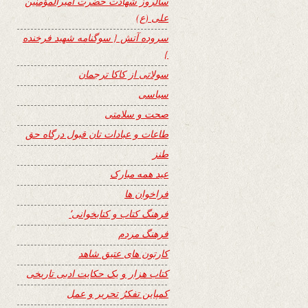
سالروز شهادت حضرت امیرالمؤمنین
علی (ع)
سروده آتش { سوگنامه شهید فرخنده
}
سولاتی از کاکا ترجمان
سیاسی
صحت و سلامتی
طاعات و عبادات تان قبول درگاه حق
طنز
عید همه مبارک
فراخوان ها
فرهنگ کتاب و کتابخوانی٬
فرهنگ مردم
کارتون های عتیق شاهد
کتاب هزار و یک حکایت ادبی تاریخی
کمپاین تفکرُ تحریر و عمل