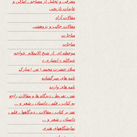
معرفی و تجلیل از مساجد ، اماکن و
عابدات تاریخی
مقالات آزاد
مقالات جالب و پژوهشی
مناجا ت
مناجات
موعظه ای از شیخ الاسلام خواجه
عبدالله « انصاری »
میلاد حضرت محمد ( ص ) مبارک
نامه های سرگشاده
نامه های وارده
نفد ، تقریظ ، دیدگاه ها و مقالات راجع
به کتاب ، فلم ، داستان ، شعر و …
نفد بر کتاب ، مقالات ، دیدگاهها ، فلم ،
داستان ، شعر و …
نمایشگاههای هنری
نیمه شعبان