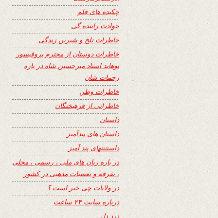
چکیده های قلم
حوادث راننده گی
خاطرات تلخ و شیرین زندگی
خاطرات دوستان از محترم پروفیسور
پوهاند استاد میرحسین شاه در باره
زحمات شان
خاطرات وطن
خاطراتی از فرهیختگان
داستان
داستان های پندآمیز
داستنتنهای پند آمیز
در باره زبان های ملی ، رسمی ، محلی
، تفرقه و تعصبات مذهبی در کشور
در ولایات چی خبر است ؟
درباره سایت ۲۴ ساعت
درد دل