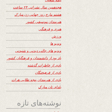
هجدهمین سال نشراتی ۲۴ ساعت
هشتم مارچ روز جهانی زن مبارک
هنرمندان موسیقی کشور
هنری و فرهنگی
ورزش
ویدیو ها
ویدیو های جالب دیدنی و شنیدنی
یاد بود از دانشمندان و فرهنگیان کشور
یادی از خاطرات گذشته
یادی از فرهیختگان
یادی از هنرمندان پنجه طلایی هرات
یلدای تان مبارک
نوشته‌های تازه