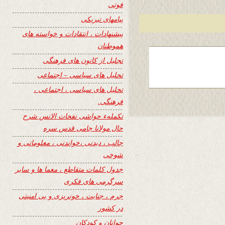
فوتی
پیامهای تبریکی
پیشنهادات ، انتقادات و خواسته های
هموطنان
تجلیل از کانون های فرهنگی
تحلیل های سیاسی – اجتماعی
تحلیل های سیاسی ، اجتماعی ،
فرهنگی.
تکملهء حواشی نفحات الانس شرح
حال مولانا جامی قدس سره
جالب ، دیدنی ،خواندنی ، معلوماتی و
شوخی
جدول کلمات متقاطع ، معما ها و سایر
سرگرمی های فکری
جرم ، جنایت ، خونریزی و بی امنیتی
در کشور
جوانان و کودکان