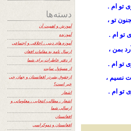
تو ام .
دسته‌ها
ون تو ،
آموزش و اهمیت آن
تو ام .
آموزنده
آموزه های دینی ، اخلاقی و اجتماعی
د بمن ،
ارسال نامه به مقامات افغان
از دفتر خاطرات برای شما
تو ام .
از مسؤول سایت
 نسیم ،
ازحقوق بشردر افغانستان و جهان چی
خبر است؟
 تو ام .
اشعار
اشعار ، مطالب انتخابی ، معلوماتی و
ارسالی شما
افغانستان
افغانستان و دموکراسی