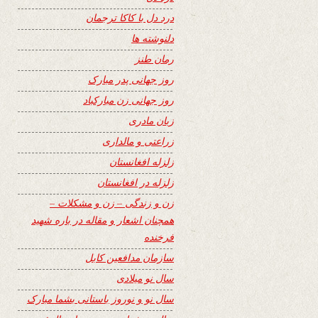
درد دل با کاکا ترجمان
دلنوشته ها
رمان طنز
روز جهانی پدر مبارک
روز جهانی زن مبارکباد
زبان مادری
زراعتی و مالداری
زلزله افغانستان
زلزله در افغانستان
زن و زندگی – زن و مشکلات –
همچنان اشعار و مقاله در باره شهید
فرخنده
سازمان مدافعین کابل
سال نو میلادی
سال نو و نوروز باستانی بشما مبارک