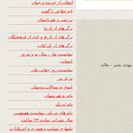
انتخاب از جریده ترجمان
باید حقایق را گفت
بررسی و نقد داستان
برگ های از تاریخ
برگ های از تاریخ و یادی از فرهیختگان
برگ های از یک کتاب
بمناسبت بهار ، سال نو و نوروز
باستانی
مهدی بشیر – هالند
بمناسبت روز جهانی مادر
به یاد پدر
پاسخ به سوالات دوستان
پیام به هم میهنان
پیام تبریک
پیام های تبریکی بمناسبت هفدهمین
سال نشراتی سایت ۲۴ ساعت
پیامها ی تسلیت و همدری و اعـــلانا ت