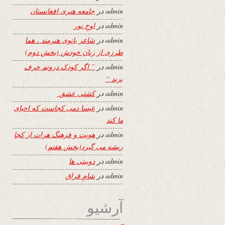
admin
در
جامعه هنری افغانستان
admin
در
اوجِ نور
admin
در
شاعر بانوی هنرمند ، هما
طرزی از زبان خودش (بخش دوم)
admin
در
” اگر کودک درونم حرف
بزند “
admin
در
کشتی عشق
admin
در
عیسا دمی کجاست که احیای
ما کند
admin
در
هویت و فرهنگ هرات از کجا
ریشه می گیرد(بخش هفتم)
admin
در
دوبیتی ها
admin
در
شامِ فراق
آرشیو