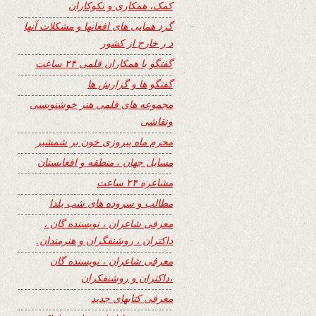
کمک، همکاری و نکوکاران
گرد همایی های افغانها و مشکلات آنها
د ر خارج از کشور
گفتگو با همکاران قلمی ۲۴ ساعت
گفتگو ها و گزارش ها
مجموعه های قلمی هنر خوشنویسی
ونقاشی
محرم ماه پیروزی خون بر شمشیر
مسایل جهان ، منطقه و افغانستان
مشاعره ۲۴ ساعت
مطالب و سروده های شب یلدا
معرفی شاعران ، نویسنده گان ،
داکتران ، روشنفگران و هنرمندان.
معرفی شاعران ، نویسنده گان
،داکتران و روشنفکران
معرفی کتابهای جدید