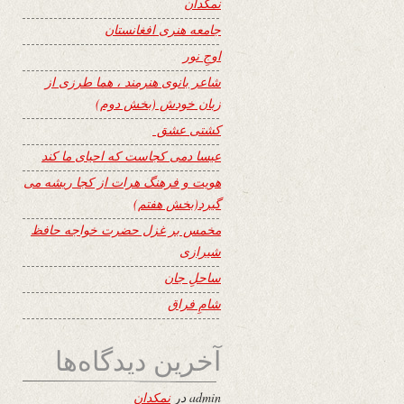
نمکدان
جامعه هنری افغانستان
اوجِ نور
شاعر بانوی هنرمند ، هما طرزی از
زبان خودش (بخش دوم)
کشتی عشق
عیسا دمی کجاست که احیای ما کند
هویت و فرهنگ هرات از کجا ریشه می
گیرد(بخش هفتم)
مخمس بر غزل حضرت خواجه حافظ
شیرازی
ساحلِ جان
شامِ فراق
آخرین دیدگاه‌ها
admin
در
نمکدان