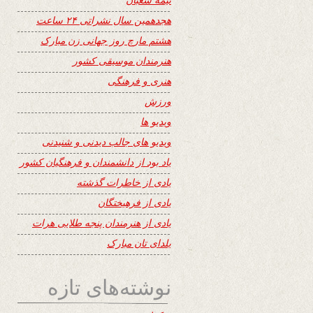
هجدهمین سال نشراتی ۲۴ ساعت
هشتم مارچ روز جهانی زن مبارک
هنرمندان موسیقی کشور
هنری و فرهنگی
ورزش
ویدیو ها
ویدیو های جالب دیدنی و شنیدنی
یاد بود از دانشمندان و فرهنگیان کشور
یادی از خاطرات گذشته
یادی از فرهیختگان
یادی از هنرمندان پنجه طلایی هرات
یلدای تان مبارک
نوشته‌های تازه