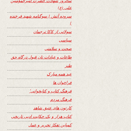
سالروز شهادت حضرت امیرالمؤمنین
علی (ع)
سروده آتش { سوگنامه شهید فرخنده
}
سولاتی از کاکا ترجمان
سیاسی
صحت و سلامتی
طاعات و عبادات تان قبول درگاه حق
طنز
عید همه مبارک
فراخوان ها
فرهنگ کتاب و کتابخوانی٬
فرهنگ مردم
کارتون های عتیق شاهد
کتاب هزار و یک حکایت ادبی تاریخی
کمپاین تفکرُ تحریر و عمل