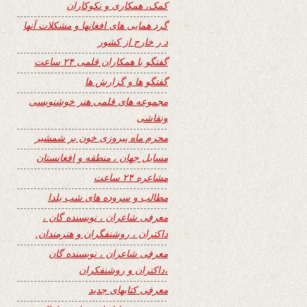
کمک، همکاری و نکوکاران
گرد همایی های افغانها و مشکلات آنها
د ر خارج از کشور
گفتگو با همکاران قلمی ۲۴ ساعت
گفتگو ها و گزارش ها
مجموعه های قلمی هنر خوشنویسی
ونقاشی
محرم ماه پیروزی خون بر شمشیر
مسایل جهان ، منطقه و افغانستان
مشاعره ۲۴ ساعت
مطالب و سروده های شب یلدا
معرفی شاعران ، نویسنده گان ،
داکتران ، روشنفگران و هنرمندان.
معرفی شاعران ، نویسنده گان
،داکتران و روشنفکران
معرفی کتابهای جدید