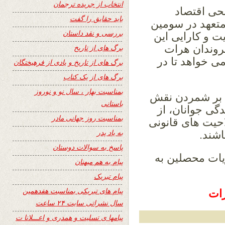
انتخاب از جریده ترجمان
حی اقتصاد
باید حقایق را گفت
متعهد در سومین
بررسی و نقد داستان
ت و کارایی این
روندان هرات
برگ های از تاریخ
می خواهد تا در
برگ های از تاریخ و یادی از فرهیختگان
برگ های از یک کتاب
بمناسبت بهار ، سال نو و نوروز
ن بر شمردن نقش
باستانی
گی جوانان، از
بمناسبت روز جهانی مادر
حیت های قانونی
به یاد پدر
اشند.
پاسخ به سوالات دوستان
یات محصلین به
پیام به هم میهنان
پیام تبریک
پیام های تبریکی بمناسبت هفدهمین
رات
سال نشراتی سایت ۲۴ ساعت
پیامها ی تسلیت و همدری و اعـــلانا ت