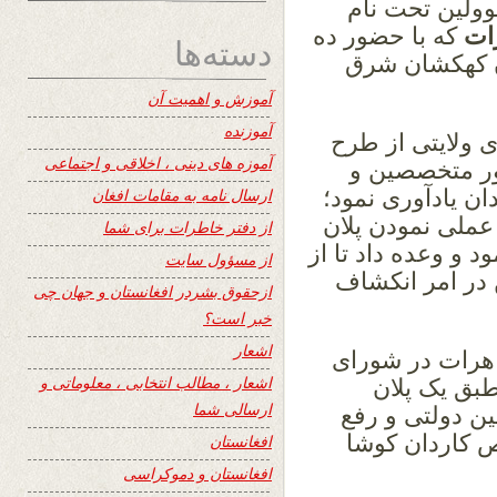
ولین تحت نام
ات
که با حضور ده
دسته‌ها
ن کهکشان شرق
آموزش و اهمیت آن
آموزنده
 ولایتی از طرح
آموزه های دینی ، اخلاقی و اجتماعی
ضور متخصصین و
 یادآوری نمود؛
ارسال نامه به مقامات افغان
عملی نمودن پلان
از دفتر خاطرات برای شما
نمود و وعده داد تا از
از مسؤول سایت
در امر انکشاف
ازحقوق بشردر افغانستان و جهان چی
خبر است؟
اشعار
 هرات در شورای
اشعار ، مطالب انتخابی ، معلوماتی و
طبق یک پلان
ارسالی شما
ن دولتی و رفع
 کاردان کوشا
افغانستان
افغانستان و دموکراسی