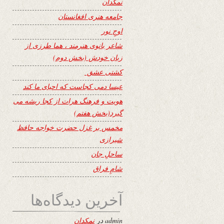
نمکدان
جامعه هنری افغانستان
اوجِ نور
شاعر بانوی هنرمند ، هما طرزی از
زبان خودش (بخش دوم)
کشتی عشق
عیسا دمی کجاست که احیای ما کند
هویت و فرهنگ هرات از کجا ریشه می
گیرد(بخش هفتم)
مخمس بر غزل حضرت خواجه حافظ
شیرازی
ساحلِ جان
شامِ فراق
آخرین دیدگاه‌ها
admin
در
نمکدان