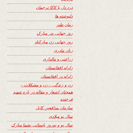
درد دل با کاکا ترجمان
دلنوشته ها
رمان طنز
روز جهانی پدر مبارک
روز جهانی زن مبارکباد
زبان مادری
زراعتی و مالداری
زلزله افغانستان
زلزله در افغانستان
زن و زندگی – زن و مشکلات –
همچنان اشعار و مقاله در باره شهید
فرخنده
سازمان مدافعین کابل
سال نو میلادی
سال نو و نوروز باستانی بشما مبارک