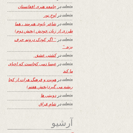
admin
در
جامعه هنری افغانستان
admin
در
اوجِ نور
admin
در
شاعر بانوی هنرمند ، هما
طرزی از زبان خودش (بخش دوم)
admin
در
” اگر کودک درونم حرف
بزند “
admin
در
کشتی عشق
admin
در
عیسا دمی کجاست که احیای
ما کند
admin
در
هویت و فرهنگ هرات از کجا
ریشه می گیرد(بخش هفتم)
admin
در
دوبیتی ها
admin
در
شامِ فراق
آرشیو