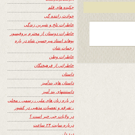
چکیده های قلم
حوادث راننده گی
خاطرات تلخ و شیرین زندگی
خاطرات دوستان از محترم پروفیسور
پوهاند استاد میرحسین شاه در باره
زحمات شان
خاطرات وطن
خاطراتی از فرهیختگان
داستان
داستان های پندآمیز
داستنتنهای پند آمیز
در باره زبان های ملی ، رسمی ، محلی
، تفرقه و تعصبات مذهبی در کشور
در ولایات چی خبر است ؟
درباره سایت ۲۴ ساعت
درد دل