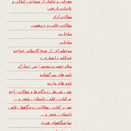
معرفی و تجلیل از مساجد ، اماکن و
عابدات تاریخی
مقالات آزاد
مقالات جالب و پژوهشی
مناجا ت
مناجات
موعظه ای از شیخ الاسلام خواجه
عبدالله « انصاری »
میلاد حضرت محمد ( ص ) مبارک
نامه های سرگشاده
نامه های وارده
نفد ، تقریظ ، دیدگاه ها و مقالات راجع
به کتاب ، فلم ، داستان ، شعر و …
نفد بر کتاب ، مقالات ، دیدگاهها ، فلم ،
داستان ، شعر و …
نمایشگاههای هنری
نیمه شعبان