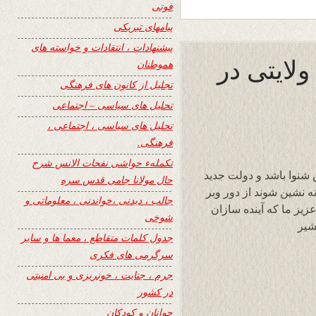
فوتی
پیامهای تبریکی
پیشنهادات ، انتقادات و خواسته های
لایتی در
هموطنان
تجلیل از کانون های فرهنگی
تحلیل های سیاسی – اجتماعی
تحلیل های سیاسی ، اجتماعی ،
فرهنگی.
تکملهء حواشی نفحات الانس شرح
نوا باشد و دولت جدید
حال مولانا جامی قدس سره
نه نشین شوند از دور وبر
جالب ، دیدنی ،خواندنی ، معلوماتی و
عزیز ما که آینده سازان
شوخی
شیر
جدول کلمات متقاطع ، معما ها و سایر
سرگرمی های فکری
جرم ، جنایت ، خونریزی و بی امنیتی
در کشور
جوانان و کودکان