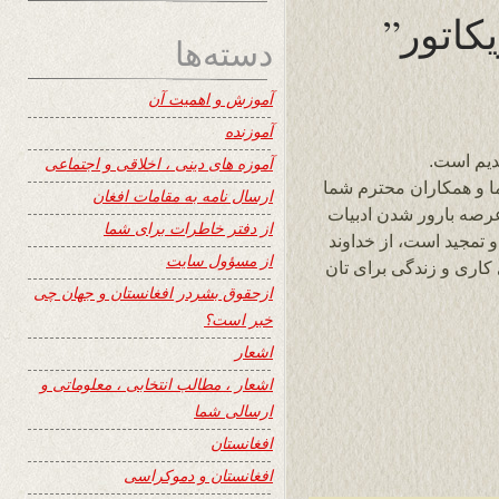
کاتور”
دسته‌ها
آموزش و اهمیت آن
آموزنده
دیم است.
آموزه های دینی ، اخلاقی و اجتماعی
ما و همکاران محترم شما
ارسال نامه به مقامات افغان
رصه بارور شدن ادبیات
از دفتر خاطرات برای شما
 تمجید است، از خداوند
از مسؤول سایت
کاری و زندگی برای تان
ازحقوق بشردر افغانستان و جهان چی
خبر است؟
اشعار
اشعار ، مطالب انتخابی ، معلوماتی و
ارسالی شما
افغانستان
افغانستان و دموکراسی