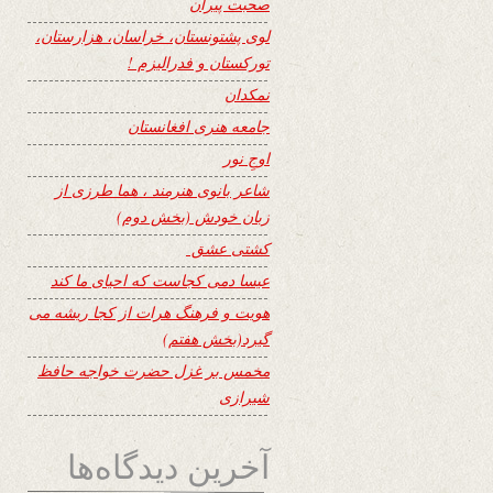
صحبت پیران
لوی پشتونستان، خراسان، هزارستان،
تورکستان و فدرالیزم !
نمکدان
جامعه هنری افغانستان
اوجِ نور
شاعر بانوی هنرمند ، هما طرزی از
زبان خودش (بخش دوم)
کشتی عشق
عیسا دمی کجاست که احیای ما کند
هویت و فرهنگ هرات از کجا ریشه می
گیرد(بخش هفتم)
مخمس بر غزل حضرت خواجه حافظ
شیرازی
آخرین دیدگاه‌ها