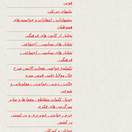
فوتی
پیامهای تبریکی
پیشنهادات ، انتقادات و خواسته های
هموطنان
تجلیل از کانون های فرهنگی
تحلیل های سیاسی – اجتماعی
تحلیل های سیاسی ، اجتماعی ،
فرهنگی.
تکملهء حواشی نفحات الانس شرح
حال مولانا جامی قدس سره
جالب ، دیدنی ،خواندنی ، معلوماتی و
شوخی
جدول کلمات متقاطع ، معما ها و سایر
سرگرمی های فکری
جرم ، جنایت ، خونریزی و بی امنیتی
در کشور
جوانان و کودکان