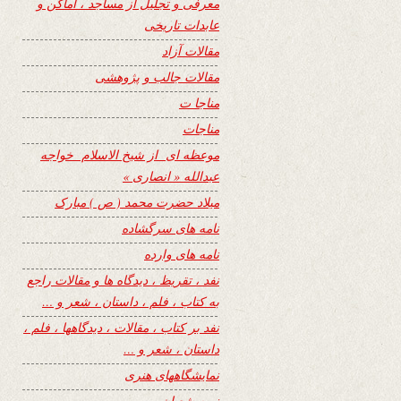
معرفی و تجلیل از مساجد ، اماکن و
عابدات تاریخی
مقالات آزاد
مقالات جالب و پژوهشی
مناجا ت
مناجات
موعظه ای از شیخ الاسلام خواجه
عبدالله « انصاری »
میلاد حضرت محمد ( ص ) مبارک
نامه های سرگشاده
نامه های وارده
نفد ، تقریظ ، دیدگاه ها و مقالات راجع
به کتاب ، فلم ، داستان ، شعر و …
نفد بر کتاب ، مقالات ، دیدگاهها ، فلم ،
داستان ، شعر و …
نمایشگاههای هنری
نیمه شعبان