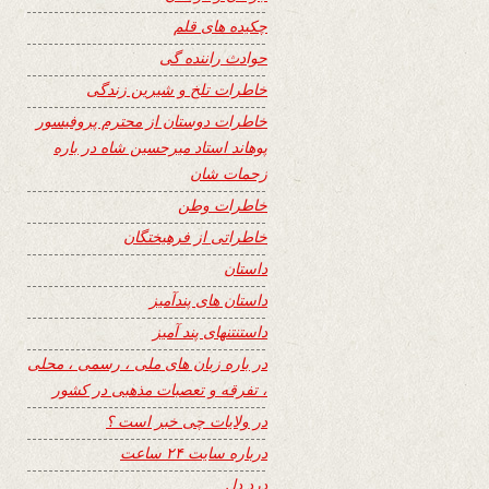
چکیده های قلم
حوادث راننده گی
خاطرات تلخ و شیرین زندگی
خاطرات دوستان از محترم پروفیسور
پوهاند استاد میرحسین شاه در باره
زحمات شان
خاطرات وطن
خاطراتی از فرهیختگان
داستان
داستان های پندآمیز
داستنتنهای پند آمیز
در باره زبان های ملی ، رسمی ، محلی
، تفرقه و تعصبات مذهبی در کشور
در ولایات چی خبر است ؟
درباره سایت ۲۴ ساعت
درد دل