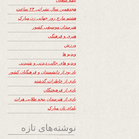
هجدهمین سال نشراتی ۲۴ ساعت
هشتم مارچ روز جهانی زن مبارک
هنرمندان موسیقی کشور
هنری و فرهنگی
ورزش
ویدیو ها
ویدیو های جالب دیدنی و شنیدنی
یاد بود از دانشمندان و فرهنگیان کشور
یادی از خاطرات گذشته
یادی از فرهیختگان
یادی از هنرمندان پنجه طلایی هرات
یلدای تان مبارک
نوشته‌های تازه