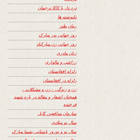
درد دل با کاکا ترجمان
دلنوشته ها
رمان طنز
روز جهانی پدر مبارک
روز جهانی زن مبارکباد
زبان مادری
زراعتی و مالداری
زلزله افغانستان
زلزله در افغانستان
زن و زندگی – زن و مشکلات –
همچنان اشعار و مقاله در باره شهید
فرخنده
سازمان مدافعین کابل
سال نو میلادی
سال نو و نوروز باستانی بشما مبارک