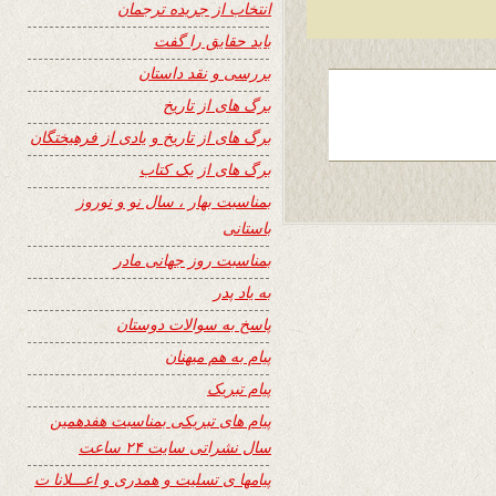
انتخاب از جریده ترجمان
باید حقایق را گفت
بررسی و نقد داستان
برگ های از تاریخ
برگ های از تاریخ و یادی از فرهیختگان
برگ های از یک کتاب
بمناسبت بهار ، سال نو و نوروز
باستانی
بمناسبت روز جهانی مادر
به یاد پدر
پاسخ به سوالات دوستان
پیام به هم میهنان
پیام تبریک
پیام های تبریکی بمناسبت هفدهمین
سال نشراتی سایت ۲۴ ساعت
پیامها ی تسلیت و همدری و اعـــلانا ت