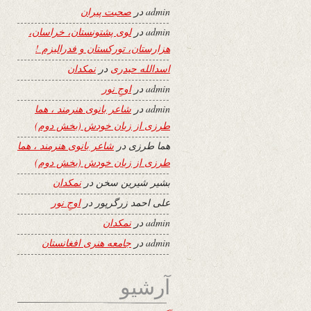
admin
در
صحبت پیران
admin
در
لوی پشتونستان، خراسان،
هزارستان، تورکستان و فدرالیزم !
اسدالله حیدری
در
نمکدان
admin
در
اوجِ نور
admin
در
شاعر بانوی هنرمند ، هما
طرزی از زبان خودش (بخش دوم)
هما طرزی
در
شاعر بانوی هنرمند ، هما
طرزی از زبان خودش (بخش دوم)
بشیر شیرین سخن
در
نمکدان
علی احمد زرگرپور
در
اوجِ نور
admin
در
نمکدان
admin
در
جامعه هنری افغانستان
آرشیو