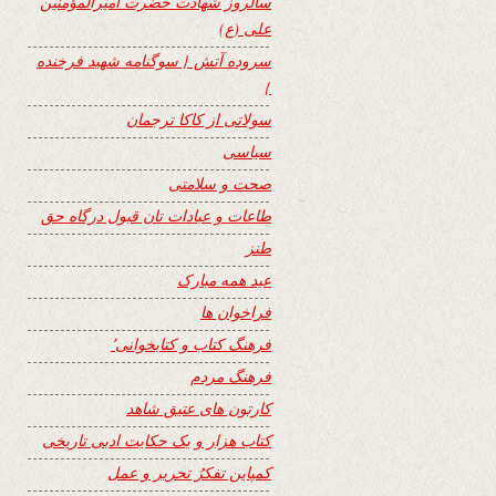
سالروز شهادت حضرت امیرالمؤمنین
علی (ع)
سروده آتش { سوگنامه شهید فرخنده
}
سولاتی از کاکا ترجمان
سیاسی
صحت و سلامتی
طاعات و عبادات تان قبول درگاه حق
طنز
عید همه مبارک
فراخوان ها
فرهنگ کتاب و کتابخوانی٬
فرهنگ مردم
کارتون های عتیق شاهد
کتاب هزار و یک حکایت ادبی تاریخی
کمپاین تفکرُ تحریر و عمل