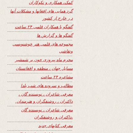
کمک، همکاری و نکوکاران
گرد همایی های افغانها و مشکلات آنها
د ر خارج از کشور
گفتگو با همکاران قلمی ۲۴ ساعت
گفتگو ها و گزارش ها
مجموعه های قلمی هنر خوشنویسی
ونقاشی
محرم ماه پیروزی خون بر شمشیر
مسایل جهان ، منطقه و افغانستان
مشاعره ۲۴ ساعت
مطالب و سروده های شب یلدا
معرفی شاعران ، نویسنده گان ،
داکتران ، روشنفگران و هنرمندان.
معرفی شاعران ، نویسنده گان
،داکتران و روشنفکران
معرفی کتابهای جدید