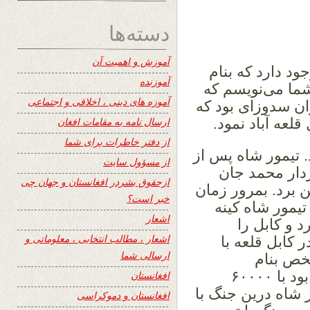
دسته‌ها
آموزش و اهمیت آن
د دارد که بنام
آموزنده
 شما می‌نویسم که
آموزه های دینی ، اخلاقی و اجتماعی
ران سدوزای بود که
لعه آباد نمود.
ارسال نامه به مقامات افغان
از دفتر خاطرات برای شما
. تیمور شاه پس از
از مسؤول سایت
دار محمد جان
ازحقوق بشردر افغانستان و جهان چی
 برد. بمرور زمان
خبر است؟
 تیمور شاه کینه
اشعار
د و کابل را
اشعار ، مطالب انتخابی ، معلوماتی و
یمور شاه در مدت ۴ ماه در کابل قلعه با
ارسالی شما
خص بنام
عبدالخالق کاکا که یکی از کاکه‌های قندهار بود با ۶۰۰۰۰
افغانستان
شاه درین جنگ با
افغانستان و دموکراسی