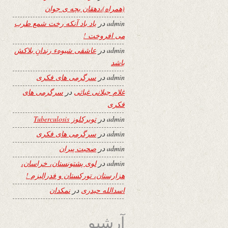
(همراه)،دهقان بچه ی جوان
admin
در
یاد باد آنکه رخت شمع طرب
می افروخت !
admin
در
عاشقی شیوهء رندانِ بلاکش
باشد
admin
در
سرگرمی های فکری
غلام جیلانی غیاثی
در
سرگرمی های
فکری
admin
در
توبرکلوز Tuberculosis
admin
در
سرگرمی های فکری
admin
در
صحبت پیران
admin
در
لوی پشتونستان، خراسان،
هزارستان، تورکستان و فدرالیزم !
اسدالله حیدری
در
نمکدان
آرشیو