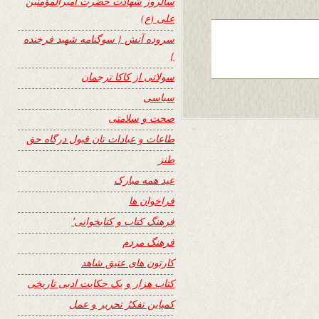
سالروز شهادت حضرت امیرالمؤمنین
علی (ع)
سروده آتش { سوگنامه شهید فرخنده
}
سولاتی از کاکا ترجمان
سیاسی
صحت و سلامتی
طاعات و عبادات تان قبول درگاه حق
طنز
عید همه مبارک
فراخوان ها
فرهنگ کتاب و کتابخوانی٬
فرهنگ مردم
کارتون های عتیق شاهد
کتاب هزار و یک حکایت ادبی تاریخی
کمپاین تفکرُ تحریر و عمل