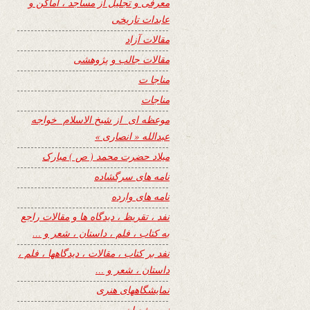
معرفی و تجلیل از مساجد ، اماکن و
عابدات تاریخی
مقالات آزاد
مقالات جالب و پژوهشی
مناجا ت
مناجات
موعظه ای از شیخ الاسلام خواجه
عبدالله « انصاری »
میلاد حضرت محمد ( ص ) مبارک
نامه های سرگشاده
نامه های وارده
نفد ، تقریظ ، دیدگاه ها و مقالات راجع
به کتاب ، فلم ، داستان ، شعر و …
نفد بر کتاب ، مقالات ، دیدگاهها ، فلم ،
داستان ، شعر و …
نمایشگاههای هنری
نیمه شعبان