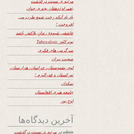
مرثیه ی نسبت درگذشت
(همراه)،دهقان بچه ی جوان
یاد باد آنکه رخت شمع طرب می
افروخت !
عاشقی شیوهء رندانِ بلاکش باشد
توبرکلوز Tuberculosis
سرگرمی های فکری
صحبت پیران
لوی پشتونستان، خراسان، هزارستان،
تورکستان و فدرالیزم !
نمکدان
جامعه هنری افغانستان
اوجِ نور
آخرین دیدگاه‌ها
admin
در
مرثیه ی نسبت درگذشت