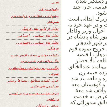
و دستگیر شدن
فوتی
عباسی خان چند
پیامهای تبریکی
شود.
پیشنهادات ، انتقادات و خواسته های
 زیرک ابدالی است
هموطنان
 و در عهد خود به
تجلیل از کانون های فرهنگی
حوال وزیر وفادار
تحلیل های سیاسی – اجتماعی
ور شاه پادشاه در
ر شهر قندهار
تحلیل های سیاسی ، اجتماعی ،
 خروج نموده قوم
فرهنگی.
دهار را قبضه
تکملهء حواشی نفحات الانس شرح
عه بالا حصار
حال مولانا جامی قدس سره
ی‌نامند عبدالخالق
جالب ، دیدنی ،خواندنی ، معلوماتی و
زده خیمه زن
شوخی
ه و قلعه بند شد
جدول کلمات متقاطع ، معما ها و سایر
 و کوهستان معه
سرگرمی های فکری
واقف شد معهٔ
جرم ، جنایت ، خونریزی و بی امنیتی
ه عرض به خدمت
در کشور
خالق سدوزائی که
جوانان و کودکان