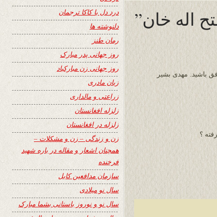
درد دل با کاکا ترجمان
دلنوشته ها
رمان طنز
روز جهانی پدر مبارک
روز جهانی زن مبارکباد
ق باشید. مهدی بشیر
زبان مادری
زراعتی و مالداری
زلزله افغانستان
زلزله در افغانستان
فته ؟
زن و زندگی – زن و مشکلات –
همچنان اشعار و مقاله در باره شهید
فرخنده
سازمان مدافعین کابل
سال نو میلادی
سال نو و نوروز باستانی بشما مبارک