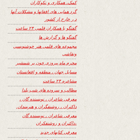
کمک، همکاری و نکوکاران
گرد همایی های افغانها و مشکلات آنها
د ر خارج از کشور
گفتگو با همکاران قلمی ۲۴ ساعت
گفتگو ها و گزارش ها
مجموعه های قلمی هنر خوشنویسی
ونقاشی
محرم ماه پیروزی خون بر شمشیر
مسایل جهان ، منطقه و افغانستان
مشاعره ۲۴ ساعت
مطالب و سروده های شب یلدا
معرفی شاعران ، نویسنده گان ،
داکتران ، روشنفگران و هنرمندان.
معرفی شاعران ، نویسنده گان
،داکتران و روشنفکران
معرفی کتابهای جدید