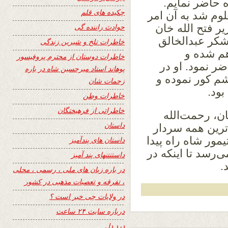
ه حاضر نمایم.
چکیده های قلم
وم شد به آن امر
یر فتح الله خان
حوادث راننده گی
شکر عبدالخالق
خاطرات تلخ و شیرین زندگی
هم شده و
خاطرات دوستان از محترم پروفیسور
ضر نمود. او در
پوهاند استاد میرحسین شاه در باره
م کور نموده و
زحمات شان
بود.
خاطرات وطن
خاطراتی از فرهیختگان
ن، رحمت‌الله
داستان
رین همه سردار
مور شاه راه پیدا
داستان های پندآمیز
‌رسد تا اینکه در
داستنتنهای پند آمیز
.
در باره زبان های ملی ، رسمی ، محلی
، تفرقه و تعصبات مذهبی در کشور
در ولایات چی خبر است ؟
درباره سایت ۲۴ ساعت
درد دل