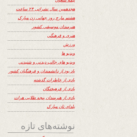
هجدهمین سال نشراتی ۲۴ ساعت
هشتم مارچ روز جهانی زن مبارک
هنرمندان موسیقی کشور
هنری و فرهنگی
ورزش
ویدیو ها
ویدیو های جالب دیدنی و شنیدنی
یاد بود از دانشمندان و فرهنگیان کشور
یادی از خاطرات گذشته
یادی از فرهیختگان
یادی از هنرمندان پنجه طلایی هرات
یلدای تان مبارک
نوشته‌های تازه