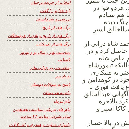
 درین جنگ با تیمور
انتخاب از جریده ترجمان
 هردو قوا در
باید حقایق را گفت
ا هم تصادم
بررسی و نقد داستان
جنگ دیده
برگ های از تاریخ
بدالخالق اسیر
برگ های از تاریخ و یادی از فرهیختگان
د شاه درانی از
برگ های از یک کتاب
ا حاصل کرد و در
بمناسبت بهار ، سال نو و نوروز
یم خاص شاه
باستانی
الیکه تیمورشاه
بمناسبت روز جهانی مادر
اضر به همکاری
به یاد پدر
خود در کوهدامن و
پاسخ به سوالات دوستان
ع یافت فوری با
پیام به هم میهنان
اگهانی عبدالخالق
د بالاخره
پیام تبریک
کاکا اسیر و
پیام های تبریکی بمناسبت هفدهمین
سال نشراتی سایت ۲۴ ساعت
ش در بالا حصار
پیامها ی تسلیت و همدری و اعـــلانا ت