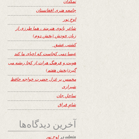
نمکدان
جامعه هنری افغانستان
اوجِ نور
شاعر بانوی هنرمند ، هما طرزی از
زبان خودش (بخش دوم)
کشتی عشق
عیسا دمی کجاست که احیای ما کند
هویت و فرهنگ هرات از کجا ریشه می
گیرد(بخش هفتم)
مخمس بر غزل حضرت خواجه حافظ
شیرازی
ساحلِ جان
شامِ فراق
آخرین دیدگاه‌ها
admin
در
اوجِ نور