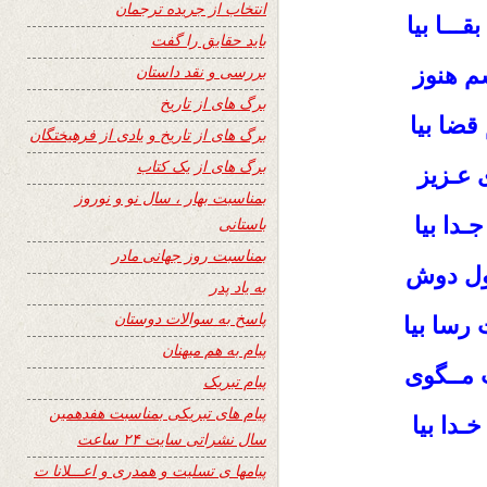
انتخاب از جریده ترجمان
ـــا بیا
باید حقایق را گفت
بررسی و نقد داستان
م هنوز
برگ های از تاریخ
 قضا بیا
برگ های از تاریخ و یادی از فرهیختگان
برگ های از یک کتاب
ی عـزیز
بمناسبت بهار ، سال نو و نوروز
ـدا بیا
باستانی
بمناسبت روز جهانی مادر
ول دوش
به یاد پدر
پاسخ به سوالات دوستان
 رسا بیا
پیام به هم میهنان
 مــگوی
پیام تبریک
پیام های تبریکی بمناسبت هفدهمین
خـدا بیا
سال نشراتی سایت ۲۴ ساعت
پیامها ی تسلیت و همدری و اعـــلانا ت