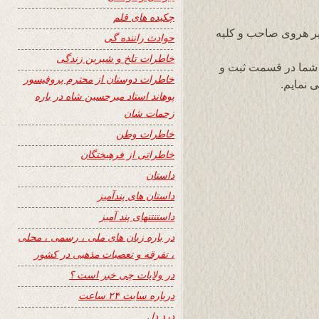
چکیده های قلم
یر هروی صاحب و کلیه
حوادث راننده گی
خاطرات تلخ و شیرین زندگی
 شما در قسمت ثبت و
خاطرات دوستان از محترم پروفیسور
 نمایم.
پوهاند استاد میرحسین شاه در باره
زحمات شان
خاطرات وطن
خاطراتی از فرهیختگان
داستان
داستان های پندآمیز
داستنتنهای پند آمیز
در باره زبان های ملی ، رسمی ، محلی
، تفرقه و تعصبات مذهبی در کشور
در ولایات چی خبر است ؟
درباره سایت ۲۴ ساعت
درد دل