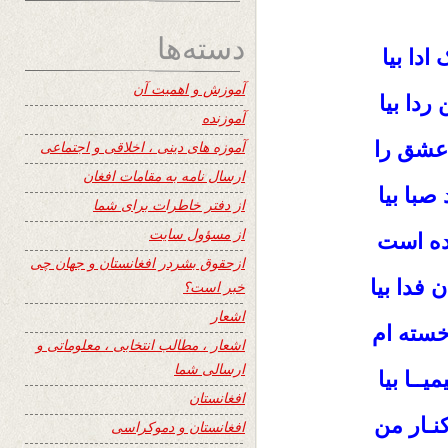
دسته‌ها
ادا بیا
آموزش و اهمیت آن
ردا بیا
آموزنده
 عشق را
آموزه های دینی ، اخلاقی و اجتماعی
ارسال نامه به مقامات افغان
 صبا بیا
از دفتر خاطرات برای شما
از مسؤول سایت
ده است
ازحقوق بشردر افغانستان و جهان چی
ن فدا بیا
خبر است؟
اشعار
خسته ام
اشعار ، مطالب انتخابی ، معلوماتی و
ارسالی شما
یــا بیا
افغانستان
نـار من
افغانستان و دموکراسی