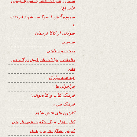
سالروز شهادت حضرت امیرالمؤمنین
علی (ع)
سروده آتش { سوگنامه شهید فرخنده
}
سولاتی از کاکا ترجمان
سیاسی
صحت و سلامتی
طاعات و عبادات تان قبول درگاه حق
طنز
عید همه مبارک
فراخوان ها
فرهنگ کتاب و کتابخوانی٬
فرهنگ مردم
کارتون های عتیق شاهد
کتاب هزار و یک حکایت ادبی تاریخی
کمپاین تفکرُ تحریر و عمل