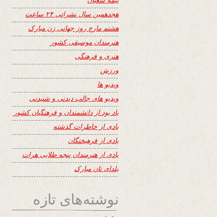
هجدهمین سال نشراتی ۲۴ ساعت
هشتم مارچ روز جهانی زن مبارک
هنرمندان موسیقی کشور
هنری و فرهنگی
ورزش
ویدیو ها
ویدیو های جالب دیدنی و شنیدنی
یاد بود از دانشمندان و فرهنگیان کشور
یادی از خاطرات گذشته
یادی از فرهیختگان
یادی از هنرمندان پنجه طلایی هرات
یلدای تان مبارک
نوشته‌های تازه