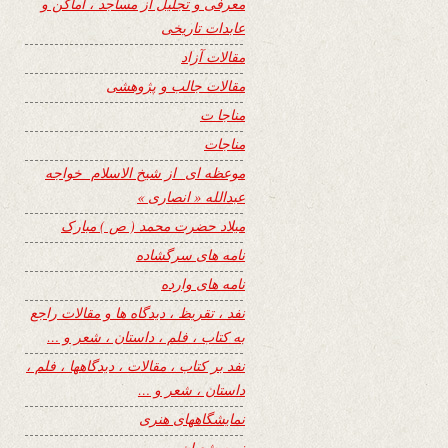
معرفی و تجلیل از مساجد ، اماکن و
عابدات تاریخی
مقالات آزاد
مقالات جالب و پژوهشی
مناجا ت
مناجات
موعظه ای از شیخ الاسلام خواجه
عبدالله « انصاری »
میلاد حضرت محمد ( ص ) مبارک
نامه های سرگشاده
نامه های وارده
نفد ، تقریظ ، دیدگاه ها و مقالات راجع
به کتاب ، فلم ، داستان ، شعر و …
نفد بر کتاب ، مقالات ، دیدگاهها ، فلم ،
داستان ، شعر و …
نمایشگاههای هنری
نیمه شعبان