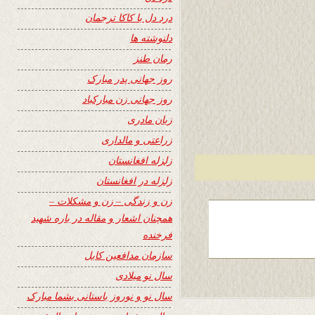
درد دل با کاکا ترجمان
دلنوشته ها
رمان طنز
روز جهانی پدر مبارک
روز جهانی زن مبارکباد
زبان مادری
زراعتی و مالداری
زلزله افغانستان
زلزله در افغانستان
زن و زندگی – زن و مشکلات –
همچنان اشعار و مقاله در باره شهید
فرخنده
سازمان مدافعین کابل
سال نو میلادی
سال نو و نوروز باستانی بشما مبارک