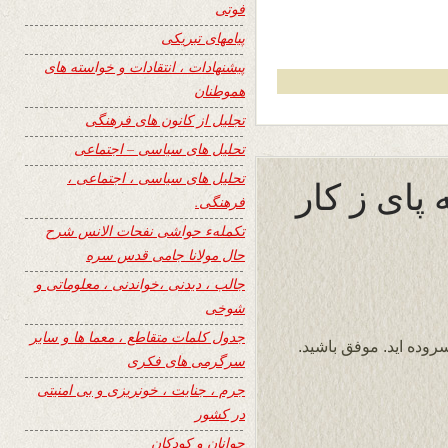
فوتی
پیامهای تبریکی
پیشنهادات ، انتقادات و خواسته های
هموطنان
تجلیل از کانون های فرهنگی
تحلیل های سیاسی – اجتماعی
تحلیل های سیاسی ، اجتماعی ،
پای ز کار
فرهنگی.
تکملهء حواشی نفحات الانس شرح
حال مولانا جامی قدس سره
جالب ، دیدنی ،خواندنی ، معلوماتی و
شوخی
جدول کلمات متقاطع ، معما ها و سایر
روده اید. موفق باشید.
سرگرمی های فکری
جرم ، جنایت ، خونریزی و بی امنیتی
در کشور
جوانان و کودکان