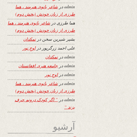
admin
در
شاعر بانوی هنرمند ، هما
طرزی از زبان خودش (بخش دوم)
هما طرزی
در
شاعر بانوی هنرمند ، هما
طرزی از زبان خودش (بخش دوم)
بشیر شیرین سخن
در
نمکدان
علی احمد زرگرپور
در
اوجِ نور
admin
در
نمکدان
admin
در
جامعه هنری افغانستان
admin
در
اوجِ نور
admin
در
شاعر بانوی هنرمند ، هما
طرزی از زبان خودش (بخش دوم)
admin
در
” اگر کودک درونم حرف
بزند “
آرشیو