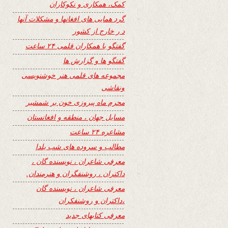
کمک، همکاری و نکوکاران
گرد همایی های افغانها و مشکلات آنها
د ر خارج از کشور
گفتگو با همکاران قلمی ۲۴ ساعت
گفتگو ها و گزارش ها
مجموعه های قلمی هنر خوشنویسی
ونقاشی
محرم ماه پیروزی خون بر شمشیر
مسایل جهان ، منطقه و افغانستان
مشاعره ۲۴ ساعت
مطالب و سروده های شب یلدا
معرفی شاعران ، نویسنده گان ،
داکتران ، روشنفگران و هنرمندان.
معرفی شاعران ، نویسنده گان
،داکتران و روشنفکران
معرفی کتابهای جدید