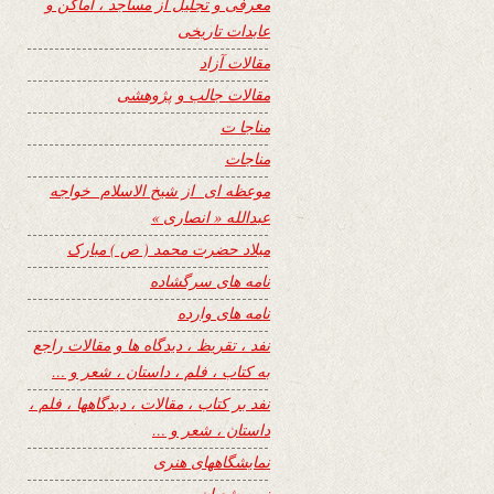
معرفی و تجلیل از مساجد ، اماکن و
عابدات تاریخی
مقالات آزاد
مقالات جالب و پژوهشی
مناجا ت
مناجات
موعظه ای از شیخ الاسلام خواجه
عبدالله « انصاری »
میلاد حضرت محمد ( ص ) مبارک
نامه های سرگشاده
نامه های وارده
نفد ، تقریظ ، دیدگاه ها و مقالات راجع
به کتاب ، فلم ، داستان ، شعر و …
نفد بر کتاب ، مقالات ، دیدگاهها ، فلم ،
داستان ، شعر و …
نمایشگاههای هنری
نیمه شعبان