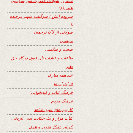
سالروز شهادت حضرت امیرالمؤمنین
علی (ع)
سروده آتش { سوگنامه شهید فرخنده
}
سولاتی از کاکا ترجمان
سیاسی
صحت و سلامتی
طاعات و عبادات تان قبول درگاه حق
طنز
عید همه مبارک
فراخوان ها
فرهنگ کتاب و کتابخوانی٬
فرهنگ مردم
کارتون های عتیق شاهد
کتاب هزار و یک حکایت ادبی تاریخی
کمپاین تفکرُ تحریر و عمل