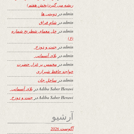
ریشه می گیرد(بخش هفتم)
admin
در
دوبیتی ها
admin
در
شامِ فراق
admin
در
حل معمای شطرنج شماره
(۶)
admin
در
جنت و دوزخ
admin
در
بلای آسمانی
admin
در
مخمس بر غزل حضرت
خواجه حافظ شیرازی
admin
در
ساحلِ جان
Adiba Saber Herawi
در
بلای آسمانی
Adiba Saber Herawi
در
جنت و دوزخ
آرشیو
آگوست 2026