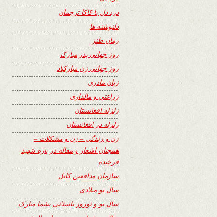
درد دل با کاکا ترجمان
دلنوشته ها
رمان طنز
روز جهانی پدر مبارک
روز جهانی زن مبارکباد
زبان مادری
زراعتی و مالداری
زلزله افغانستان
زلزله در افغانستان
زن و زندگی – زن و مشکلات –
همچنان اشعار و مقاله در باره شهید
فرخنده
سازمان مدافعین کابل
سال نو میلادی
سال نو و نوروز باستانی بشما مبارک