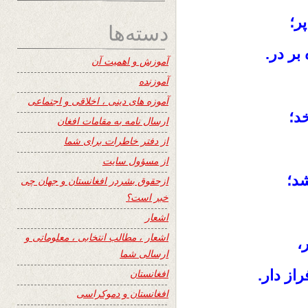
ر؛
دسته‌ها
بر در.
آموزش و اهمیت آن
آموزنده
آموزه های دینی ، اخلاقی و اجتماعی
د؛
ارسال نامه به مقامات افغان
از دفتر خاطرات برای شما
از مسؤول سایت
شد؛
ازحقوق بشردر افغانستان و جهان چی
خبر است؟
اشعار
اشعار ، مطالب انتخابی ، معلوماتی و
،
ارسالی شما
از دار.
افغانستان
افغانستان و دموکراسی