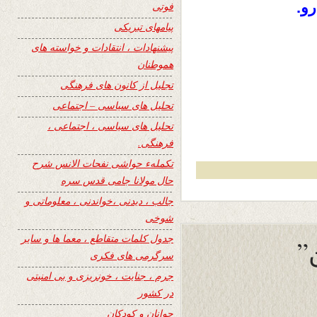
و.
فوتی
پیامهای تبریکی
پیشنهادات ، انتقادات و خواسته های
هموطنان
تجلیل از کانون های فرهنگی
تحلیل های سیاسی – اجتماعی
تحلیل های سیاسی ، اجتماعی ،
فرهنگی.
تکملهء حواشی نفحات الانس شرح
حال مولانا جامی قدس سره
جالب ، دیدنی ،خواندنی ، معلوماتی و
شوخی
جدول کلمات متقاطع ، معما ها و سایر
”
سرگرمی های فکری
جرم ، جنایت ، خونریزی و بی امنیتی
در کشور
جوانان و کودکان