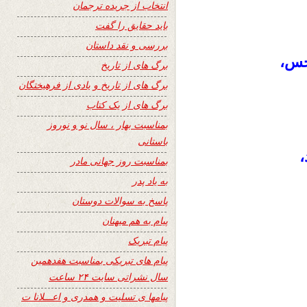
انتخاب از جریده ترجمان
باید حقایق را گفت
بررسی و نقد داستان
خس،
برگ های از تاریخ
برگ های از تاریخ و یادی از فرهیختگان
برگ های از یک کتاب
بمناسبت بهار ، سال نو و نوروز
باستانی
،
بمناسبت روز جهانی مادر
به یاد پدر
پاسخ به سوالات دوستان
پیام به هم میهنان
پیام تبریک
پیام های تبریکی بمناسبت هفدهمین
سال نشراتی سایت ۲۴ ساعت
پیامها ی تسلیت و همدری و اعـــلانا ت