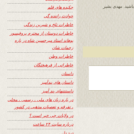
باشید. مهدی بشیر
چکیده های قلم
حوادث راننده گی
خاطرات تلخ و شیرین زندگی
خاطرات دوستان از محترم پروفیسور
پوهاند استاد میرحسین شاه در باره
زحمات شان
خاطرات وطن
خاطراتی از فرهیختگان
داستان
داستان های پندآمیز
داستنتنهای پند آمیز
در باره زبان های ملی ، رسمی ، محلی
، تفرقه و تعصبات مذهبی در کشور
در ولایات چی خبر است ؟
درباره سایت ۲۴ ساعت
درد دل