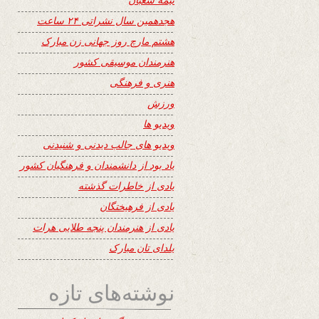
هجدهمین سال نشراتی ۲۴ ساعت
هشتم مارچ روز جهانی زن مبارک
هنرمندان موسیقی کشور
هنری و فرهنگی
ورزش
ویدیو ها
ویدیو های جالب دیدنی و شنیدنی
یاد بود از دانشمندان و فرهنگیان کشور
یادی از خاطرات گذشته
یادی از فرهیختگان
یادی از هنرمندان پنجه طلایی هرات
یلدای تان مبارک
نوشته‌های تازه