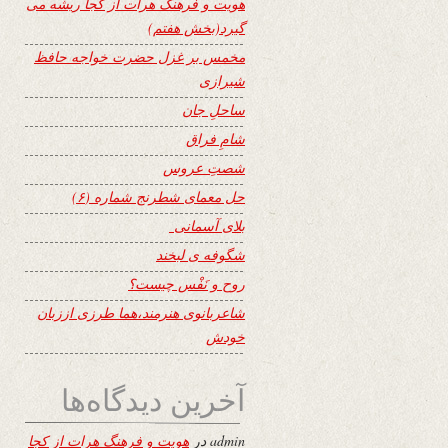
هویت و فرهنگ هرات از کجا ریشه می
گیرد(بخش هفتم)
مخمس بر غزل حضرت خواجه حافظ
شیرازی
ساحلِ جان
شامِ فراق
شصتِ عروس
حل معمای شطرنج شماره (۶)
بلای آسمانی
شگوفه ى لبخند
روح و نَفْس چیست؟
شاعربانوی هنرمند،هما طرزی اززبان
خودش
آخرین دیدگاه‌ها
admin
در
هویت و فرهنگ هرات از کجا