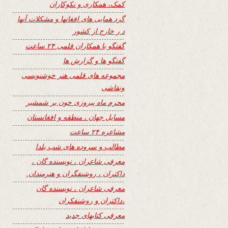
کمک، همکاری و نکوکاران
گرد همایی های افغانها و مشکلات آنها
د ر خارج از کشور
گفتگو با همکاران قلمی ۲۴ ساعت
گفتگو ها و گزارش ها
مجموعه های قلمی هنر خوشنویسی
ونقاشی
محرم ماه پیروزی خون بر شمشیر
مسایل جهان ، منطقه و افغانستان
مشاعره ۲۴ ساعت
مطالب و سروده های شب یلدا
معرفی شاعران ، نویسنده گان ،
داکتران ، روشنفگران و هنرمندان.
معرفی شاعران ، نویسنده گان
،داکتران و روشنفکران
معرفی کتابهای جدید