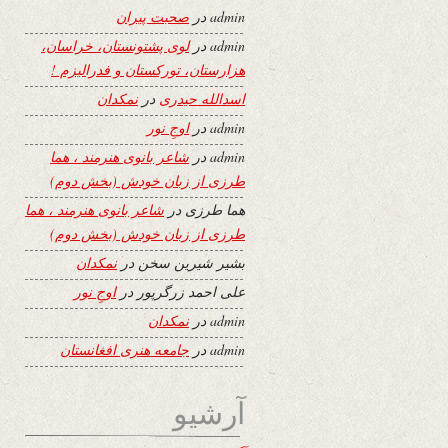
admin
در
صحبت پیران
admin
در
لوی پشتونستان، خراسان،
هزارستان، تورکستان و فدرالیزم !
اسدالله حیدری
در
نمکدان
admin
در
اوجِ نور
admin
در
شاعر بانوی هنرمند ، هما
طرزی از زبان خودش (بخش دوم)
هما طرزی
در
شاعر بانوی هنرمند ، هما
طرزی از زبان خودش (بخش دوم)
بشیر شیرین سخن
در
نمکدان
علی احمد زرگرپور
در
اوجِ نور
admin
در
نمکدان
admin
در
جامعه هنری افغانستان
آرشیو