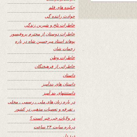
چکیده های قلم
حوادث راننده گی
خاطرات تلخ و شیرین زندگی
خاطرات دوستان از محترم پروفیسور
پوهاند استاد میرحسین شاه در باره
زحمات شان
خاطرات وطن
خاطراتی از فرهیختگان
داستان
داستان های پندآمیز
داستنتنهای پند آمیز
در باره زبان های ملی ، رسمی ، محلی
، تفرقه و تعصبات مذهبی در کشور
در ولایات چی خبر است ؟
درباره سایت ۲۴ ساعت
درد دل