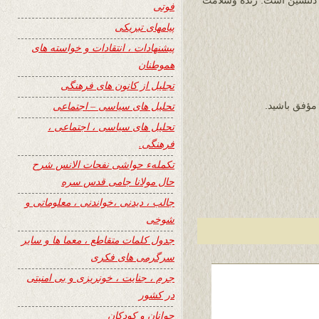
و دلنشین است. زنده وسلامت
فوتی
پیامهای تبریکی
پیشنهادات ، انتقادات و خواسته های
هموطنان
تجلیل از کانون های فرهنگی
تحلیل های سیاسی – اجتماعی
 مؤفق باشید.
تحلیل های سیاسی ، اجتماعی ،
فرهنگی.
تکملهء حواشی نفحات الانس شرح
حال مولانا جامی قدس سره
جالب ، دیدنی ،خواندنی ، معلوماتی و
شوخی
جدول کلمات متقاطع ، معما ها و سایر
سرگرمی های فکری
جرم ، جنایت ، خونریزی و بی امنیتی
در کشور
جوانان و کودکان