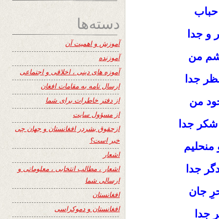
 حباب
دسته‌ها
ر و جدا
آموزش و اهمیت آن
شم من
آموزنده
آموزه های دینی ، اخلاقی و اجتماعی
ظر جدا
ارسال نامه به مقامات افغان
ود من
از دفتر خاطرات برای شما
از مسؤول سایت
 شکر جدا
ازحقوق بشردر افغانستان و جهان چی
خبر است؟
منحلیم
اشعار
گر جدا
اشعار ، مطالب انتخابی ، معلوماتی و
ارسالی شما
رِ جان
افغانستان
افغانستان و دموکراسی
 جدا