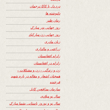
درد دل با کاکا ترجمان
دلنوشته ها
رمان طنز
روز جهانی پدر مبارک
روز جهانی زن مبارکباد
زبان مادری
زراعتی و مالداری
زلزله افغانستان
زلزله در افغانستان
زن و زندگی – زن و مشکلات –
همچنان اشعار و مقاله در باره شهید
فرخنده
سازمان مدافعین کابل
سال نو میلادی
سال نو و نوروز باستانی بشما مبارک