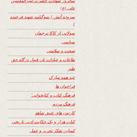
سالروز شهادت حضرت امیرالمؤمنین
علی (ع)
سروده آتش { سوگنامه شهید فرخنده
}
سولاتی از کاکا ترجمان
سیاسی
صحت و سلامتی
طاعات و عبادات تان قبول درگاه حق
طنز
عید همه مبارک
فراخوان ها
فرهنگ کتاب و کتابخوانی٬
فرهنگ مردم
کارتون های عتیق شاهد
کتاب هزار و یک حکایت ادبی تاریخی
کمپاین تفکرُ تحریر و عمل