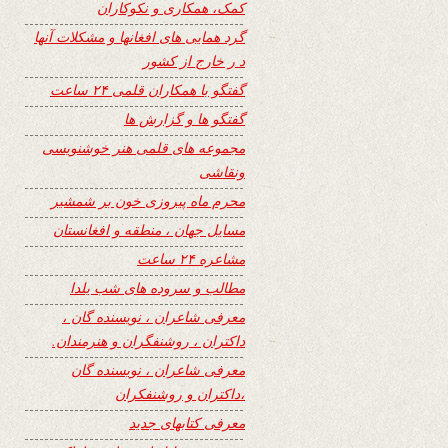
کمک، همکاری و نکوکاران
گرد همایی های افغانها و مشکلات آنها
د ر خارج از کشور
گفتگو با همکاران قلمی ۲۴ ساعت
گفتگو ها و گزارش ها
مجموعه های قلمی هنر خوشنویسی
ونقاشی
محرم ماه پیروزی خون بر شمشیر
مسایل جهان ، منطقه و افغانستان
مشاعره ۲۴ ساعت
مطالب و سروده های شب یلدا
معرفی شاعران ، نویسنده گان ،
داکتران ، روشنفگران و هنرمندان.
معرفی شاعران ، نویسنده گان
،داکتران و روشنفکران
معرفی کتابهای جدید