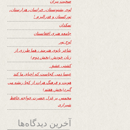
صحبت پیران
لوی پشتونستان، خراسان، هزارستان،
تورکستان و فدرالیزم !
نمکدان
جامعه هنری افغانستان
اوجِ نور
شاعر بانوی هنرمند ، هما طرزی از
زبان خودش (بخش دوم)
کشتی عشق
عیسا دمی کجاست که احیای ما کند
هویت و فرهنگ هرات از کجا ریشه می
گیرد(بخش هفتم)
مخمس بر غزل حضرت خواجه حافظ
شیرازی
آخرین دیدگاه‌ها