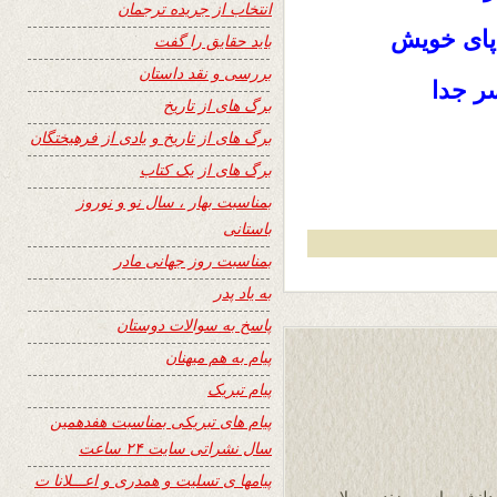
انتخاب از جریده ترجمان
 پای خویش
باید حقایق را گفت
بررسی و نقد داستان
ر جدا
برگ های از تاریخ
برگ های از تاریخ و یادی از فرهیختگان
برگ های از یک کتاب
بمناسبت بهار ، سال نو و نوروز
باستانی
بمناسبت روز جهانی مادر
به یاد پدر
پاسخ به سوالات دوستان
پیام به هم میهنان
پیام تبریک
پیام های تبریکی بمناسبت هفدهمین
سال نشراتی سایت ۲۴ ساعت
پیامها ی تسلیت و همدری و اعـــلانا ت