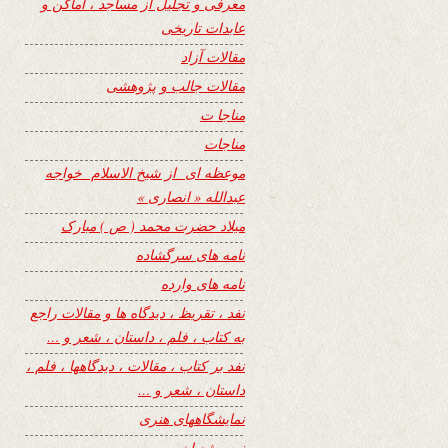
معرفی و تجلیل از مساجد ، اماکن و
عابدات تاریخی
مقالات آزاد
مقالات جالب و پژوهشی
مناجا ت
مناجات
موعظه ای از شیخ الاسلام خواجه
عبدالله « انصاری »
میلاد حضرت محمد ( ص ) مبارک
نامه های سرگشاده
نامه های وارده
نفد ، تقریظ ، دیدگاه ها و مقالات راجع
به کتاب ، فلم ، داستان ، شعر و …
نفد بر کتاب ، مقالات ، دیدگاهها ، فلم ،
داستان ، شعر و …
نمایشگاههای هنری
نیمه شعبان