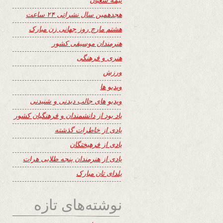
هجدهمین سال نشراتی ۲۴ ساعت
هشتم مارچ روز جهانی زن مبارک
هنرمندان موسیقی کشور
هنری و فرهنگی
ورزش
ویدیو ها
ویدیو های جالب دیدنی و شنیدنی
یاد بود از دانشمندان و فرهنگیان کشور
یادی از خاطرات گذشته
یادی از فرهیختگان
یادی از هنرمندان پنجه طلایی هرات
یلدای تان مبارک
نوشته‌های تازه