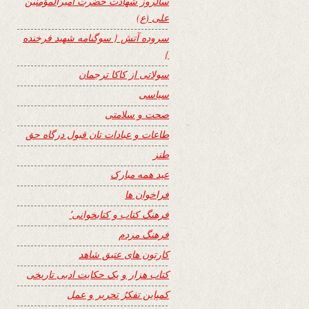
سالروز شهادت حضرت امیرالمؤمنین
علی (ع)
سروده آتش { سوگنامه شهید فرخنده
}
سولاتی از کاکا ترجمان
سیاسی
صحت و سلامتی
طاعات و عبادات تان قبول درگاه حق
طنز
عید همه مبارک
فراخوان ها
فرهنگ کتاب و کتابخوانی٬
فرهنگ مردم
کارتون های عتیق شاهد
کتاب هزار و یک حکایت ادبی تاریخی
کمپاین تفکرُ تحریر و عمل