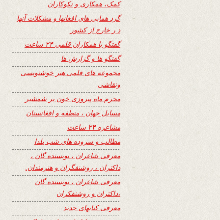
کمک، همکاری و نکوکاران
گرد همایی های افغانها و مشکلات آنها
د ر خارج از کشور
گفتگو با همکاران قلمی ۲۴ ساعت
گفتگو ها و گزارش ها
مجموعه های قلمی هنر خوشنویسی
ونقاشی
محرم ماه پیروزی خون بر شمشیر
مسایل جهان ، منطقه و افغانستان
مشاعره ۲۴ ساعت
مطالب و سروده های شب یلدا
معرفی شاعران ، نویسنده گان ،
داکتران ، روشنفگران و هنرمندان.
معرفی شاعران ، نویسنده گان
،داکتران و روشنفکران
معرفی کتابهای جدید