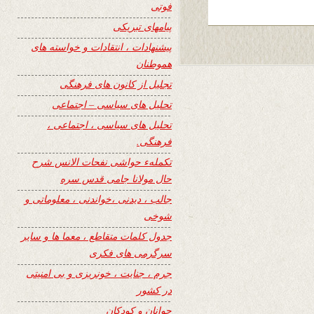
فوتی
پیامهای تبریکی
پیشنهادات ، انتقادات و خواسته های
هموطنان
تجلیل از کانون های فرهنگی
تحلیل های سیاسی – اجتماعی
تحلیل های سیاسی ، اجتماعی ،
فرهنگی.
تکملهء حواشی نفحات الانس شرح
حال مولانا جامی قدس سره
جالب ، دیدنی ،خواندنی ، معلوماتی و
شوخی
جدول کلمات متقاطع ، معما ها و سایر
سرگرمی های فکری
جرم ، جنایت ، خونریزی و بی امنیتی
در کشور
جوانان و کودکان