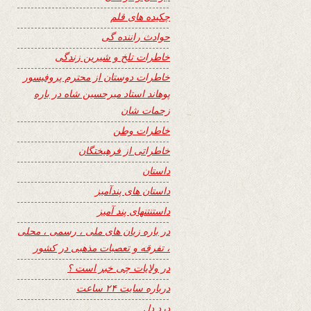
چکیده های قلم
حوادث راننده گی
خاطرات تلخ و شیرین زندگی
خاطرات دوستان از محترم پروفیسور
پوهاند استاد میرحسین شاه در باره
زحمات شان
خاطرات وطن
خاطراتی از فرهیختگان
داستان
داستان های پندآمیز
داستنتنهای پند آمیز
در باره زبان های ملی ، رسمی ، محلی
، تفرقه و تعصبات مذهبی در کشور
در ولایات چی خبر است ؟
درباره سایت ۲۴ ساعت
درد دل