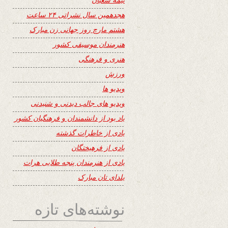
هجدهمین سال نشراتی ۲۴ ساعت
هشتم مارچ روز جهانی زن مبارک
هنرمندان موسیقی کشور
هنری و فرهنگی
ورزش
ویدیو ها
ویدیو های جالب دیدنی و شنیدنی
یاد بود از دانشمندان و فرهنگیان کشور
یادی از خاطرات گذشته
یادی از فرهیختگان
یادی از هنرمندان پنجه طلایی هرات
یلدای تان مبارک
نوشته‌های تازه