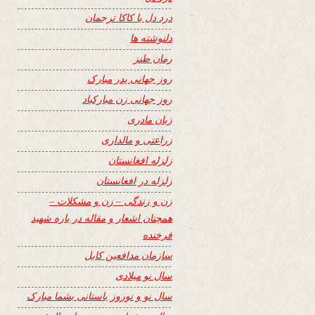
درد دل با کاکا ترجمان
دلنوشته ها
رمان طنز
روز جهانی پدر مبارک
روز جهانی زن مبارکباد
زبان مادری
زراعتی و مالداری
زلزله افغانستان
زلزله در افغانستان
زن و زندگی – زن و مشکلات –
همچنان اشعار و مقاله در باره شهید
فرخنده
سازمان مدافعین کابل
سال نو میلادی
سال نو و نوروز باستانی بشما مبارک