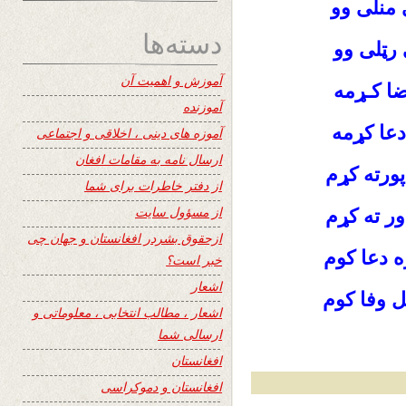
 منلی وو
دسته‌ها
 رټلی وو
آموزش و اهمیت آن
ضا کـړمه
آموزنده
دعا کړمه
آموزه های دینی ، اخلاقی و اجتماعی
ارسال نامه به مقامات افغان
پورته کړم
از دفتر خاطرات برای شما
از مسؤول سایت
ور ته کړم
ازحقوق بشردر افغانستان و جهان چی
زه دعا کوم
خبر است؟
اشعار
تل وفا کوم
اشعار ، مطالب انتخابی ، معلوماتی و
ارسالی شما
افغانستان
افغانستان و دموکراسی