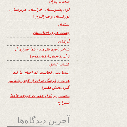
صحبت پیران
لوی پشتونستان، خراسان، هزارستان،
تورکستان و فدرالیزم !
نمکدان
جامعه هنری افغانستان
اوجِ نور
شاعر بانوی هنرمند ، هما طرزی از
زبان خودش (بخش دوم)
کشتی عشق
عیسا دمی کجاست که احیای ما کند
هویت و فرهنگ هرات از کجا ریشه می
گیرد(بخش هفتم)
مخمس بر غزل حضرت خواجه حافظ
شیرازی
آخرین دیدگاه‌ها