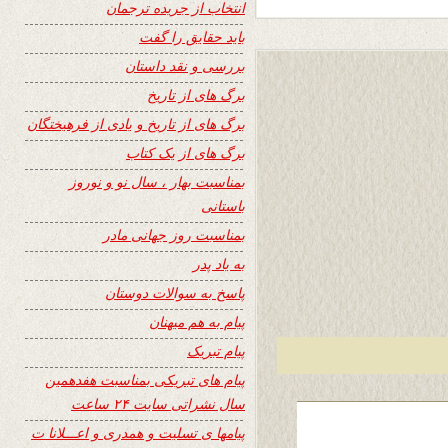
انتخاب از جریده ترجمان
باید حقایق را گفت
بررسی و نقد داستان
برگ های از تاریخ
برگ های از تاریخ و یادی از فرهیختگان
برگ های از یک کتاب
بمناسبت بهار ، سال نو و نوروز
باستانی
بمناسبت روز جهانی مادر
به یاد پدر
پاسخ به سوالات دوستان
پیام به هم میهنان
پیام تبریک
پیام های تبریکی بمناسبت هفدهمین
سال نشراتی سایت ۲۴ ساعت
پیامها ی تسلیت و همدری و اعـــلانا ت