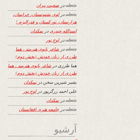
admin
در
صحبت پیران
admin
در
لوی پشتونستان، خراسان،
هزارستان، تورکستان و فدرالیزم !
اسدالله حیدری
در
نمکدان
admin
در
اوجِ نور
admin
در
شاعر بانوی هنرمند ، هما
طرزی از زبان خودش (بخش دوم)
هما طرزی
در
شاعر بانوی هنرمند ، هما
طرزی از زبان خودش (بخش دوم)
بشیر شیرین سخن
در
نمکدان
علی احمد زرگرپور
در
اوجِ نور
admin
در
نمکدان
admin
در
جامعه هنری افغانستان
آرشیو