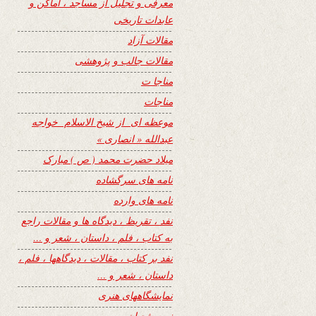
معرفی و تجلیل از مساجد ، اماکن و
عابدات تاریخی
مقالات آزاد
مقالات جالب و پژوهشی
مناجا ت
مناجات
موعظه ای از شیخ الاسلام خواجه
عبدالله « انصاری »
میلاد حضرت محمد ( ص ) مبارک
نامه های سرگشاده
نامه های وارده
نفد ، تقریظ ، دیدگاه ها و مقالات راجع
به کتاب ، فلم ، داستان ، شعر و …
نفد بر کتاب ، مقالات ، دیدگاهها ، فلم ،
داستان ، شعر و …
نمایشگاههای هنری
نیمه شعبان