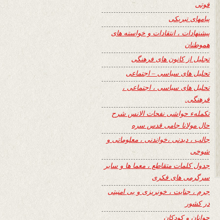
فوتی
پیامهای تبریکی
پیشنهادات ، انتقادات و خواسته های
هموطنان
تجلیل از کانون های فرهنگی
تحلیل های سیاسی – اجتماعی
تحلیل های سیاسی ، اجتماعی ،
فرهنگی.
تکملهء حواشی نفحات الانس شرح
حال مولانا جامی قدس سره
جالب ، دیدنی ،خواندنی ، معلوماتی و
شوخی
جدول کلمات متقاطع ، معما ها و سایر
سرگرمی های فکری
جرم ، جنایت ، خونریزی و بی امنیتی
در کشور
جوانان و کودکان