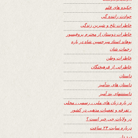
چکیده های قلم
حوادث راننده گی
خاطرات تلخ و شیرین زندگی
خاطرات دوستان از محترم پروفیسور
پوهاند استاد میرحسین شاه در باره
زحمات شان
خاطرات وطن
خاطراتی از فرهیختگان
داستان
داستان های پندآمیز
داستنتنهای پند آمیز
در باره زبان های ملی ، رسمی ، محلی
، تفرقه و تعصبات مذهبی در کشور
در ولایات چی خبر است ؟
درباره سایت ۲۴ ساعت
درد دل