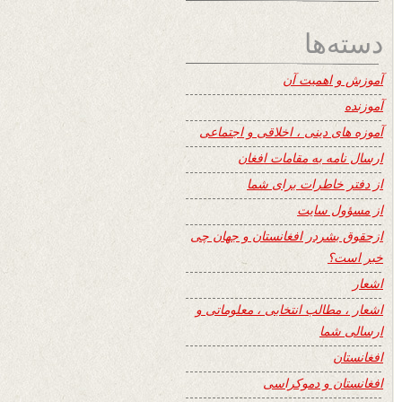
دسته‌ها
آموزش و اهمیت آن
آموزنده
آموزه های دینی ، اخلاقی و اجتماعی
ارسال نامه به مقامات افغان
از دفتر خاطرات برای شما
از مسؤول سایت
ازحقوق بشردر افغانستان و جهان چی
خبر است؟
اشعار
اشعار ، مطالب انتخابی ، معلوماتی و
ارسالی شما
افغانستان
افغانستان و دموکراسی