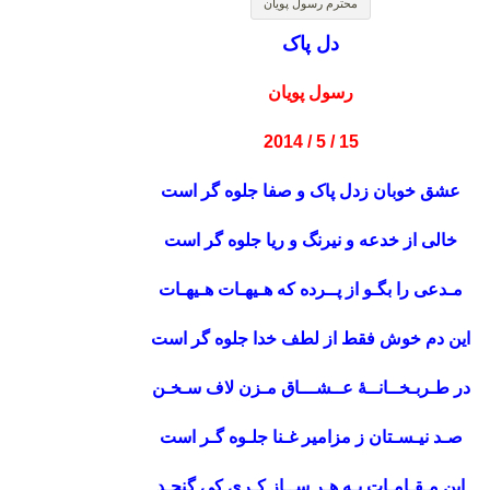
محترم رسول پویان
دل پاک
رسول پویان
15 / 5 / 2014
عشق خوبان زدل پاک و صفا جلوه گر است
خالی از خدعه و نیرنگ و ریا جلوه گر است
مـدعی را بگـو از پــرده که هـیهـات هـیهـات
این دم خوش فقط از لطف خدا جلوه گر است
در طـربـخــانــۀ عــشـــاق مـزن لاف سـخـن
صـد نیـسـتان ز مزامیر غـنا جلـوه گـر است
این مـقـامـات بـه هـر ســاز کـری کی گنجـد