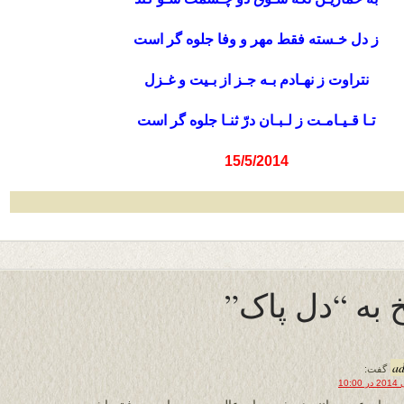
ز دل خـسته فقط مهر و وفا جلوه گر است
نتراوت ز نهـادم بـه جـز از بـیت و غـزل
تـا قـیـامـت ز لـبـان درّ ثنـا جلوه گر است
15/5/2014
 به “دل پاک”
a
گفت: