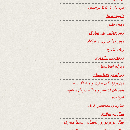
درد دل با کاکا ترجمان
دلنوشته ها
رمان طنز
روز جهانی پدر مبارک
روز جهانی زن مبارکباد
زبان مادری
زراعتی و مالداری
زلزله افغانستان
زلزله در افغانستان
زن و زندگی – زن و مشکلات –
همچنان اشعار و مقاله در باره شهید
فرخنده
سازمان مدافعین کابل
سال نو میلادی
سال نو و نوروز باستانی بشما مبارک