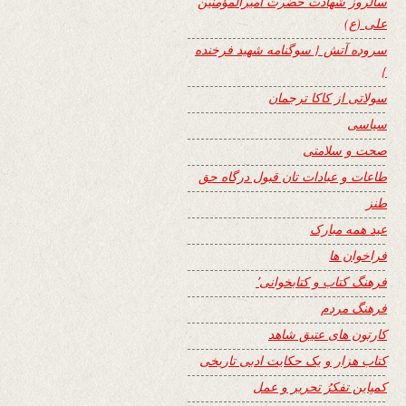
سالروز شهادت حضرت امیرالمؤمنین
علی (ع)
سروده آتش { سوگنامه شهید فرخنده
}
سولاتی از کاکا ترجمان
سیاسی
صحت و سلامتی
طاعات و عبادات تان قبول درگاه حق
طنز
عید همه مبارک
فراخوان ها
فرهنگ کتاب و کتابخوانی٬
فرهنگ مردم
کارتون های عتیق شاهد
کتاب هزار و یک حکایت ادبی تاریخی
کمپاین تفکرُ تحریر و عمل