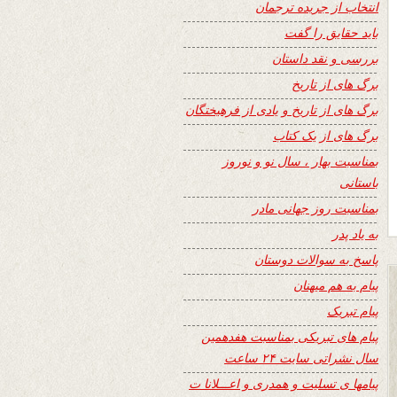
انتخاب از جریده ترجمان
باید حقایق را گفت
بررسی و نقد داستان
برگ های از تاریخ
برگ های از تاریخ و یادی از فرهیختگان
برگ های از یک کتاب
بمناسبت بهار ، سال نو و نوروز
باستانی
بمناسبت روز جهانی مادر
به یاد پدر
پاسخ به سوالات دوستان
پیام به هم میهنان
پیام تبریک
پیام های تبریکی بمناسبت هفدهمین
سال نشراتی سایت ۲۴ ساعت
پیامها ی تسلیت و همدری و اعـــلانا ت