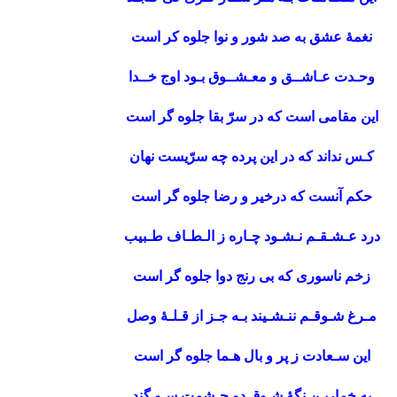
نغمۀ عشق به صد شور و نوا جلوه کر است
وحـدت عـاشــق و معـشــوق بـود اوج خــدا
این مقامی است که در سرّ بقا جلوه گر است
کـس نداند که در این پرده چه سرّیست نهان
حکم آنست که درخیر و رضا جلوه گر است
درد عـشـقـم نـشـود چـاره ز الـطـاف طـبیب
زخم ناسوری که بی رنج دوا جلوه گر است
مـرغ شـوقـم ننـشـیند بـه جـز از قـلـۀ وصل
این سـعادت ز پر و بال هـما جلوه گر است
به خماریـن نگۀ شـوق دو چـشمت سـو گند