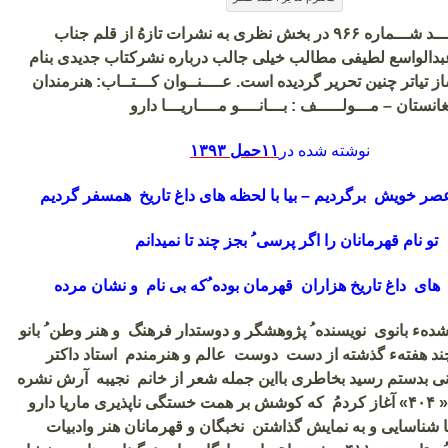
هفته نامه امـــــیـــد شـــماره ۹۶۶ در بخش نظری به نشرات تازهُ از قلم جناب
عبدالواسع لطیفی مطالب خیلی جالب درباره نشرکتاب جدیدی بنام
ز تیاتر چنین تحریر گردیده است. عــــنــوان کـــتــاب: هنرمندان
انستان – مـــولـــــف : بـــانــــو مــــاریـــا دارو
نوشته شده در
۱۱حمل ۱۳۹۳
 عصر خویش برگردیم – بیا با لحظه های داغ تاریخ همسفر گردیم
تو نام قهرمانان را اگر پرسی ُ بجز چند تا نمیدانم
ای داغ تاریخ هزاران قهرمان بوده ُکه بی نام و نشان مرده
هء بانوی نویسنده ُ پژوهشگر و دوستدار فرهنگ و هنر وطن ُ بانو
 چند هفتهء گذشته از دست دوست عالم و هنرمندم استاد داکتر
نی بدستم رسید بخاطری بااین جمله شعر از خانم نجیبه آرش نشره
«
۴۰۴»
آغاز کردمُ که کوشش بر همت خستگی ناپذیری ماریا دارو
ا شناسایی و به نمایش گذاشتن نخبگان و قهرمانان هنر وادبیات