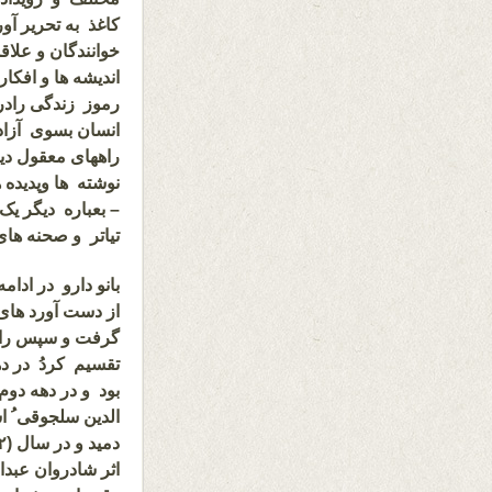
کاغذ به تحریر آو
خوانندگان و علاق
اندیشه ها و افکا
رموز زندگی رادر 
انسان بسوی آزاد
راههای معقول دیگر 
نوشته ها وپدیده 
– بعباره دیگر یک
تیاتر و صحنه های
بانو دارو در ادام
از دست آورد های
گرفت و سپس راجع
تقسیم کردُ در 
بود و در دهه دو
الدین سلجوقی ُ ا
دمید و در سال (
)
اثر شادروان عبدال