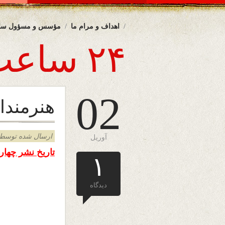
اهداف و مرام ما
مؤسس و مسؤول سا
۲۴ ساعت
02
هنرمندان
ارسال شده توسط admin د
آوریل
تاریخ نشر چهار
۱
دیدگاه