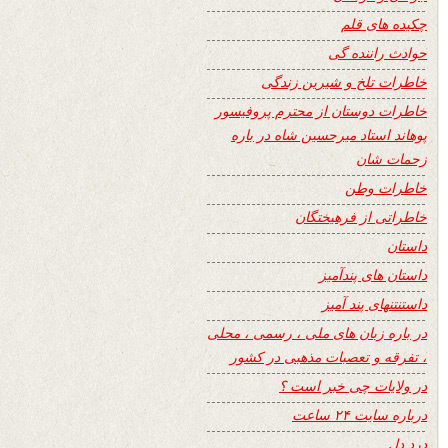
چکیده های قلم
حوادث راننده گی
خاطرات تلخ و شیرین زندگی
خاطرات دوستان از محترم پروفیسور
پوهاند استاد میرحسین شاه در باره
زحمات شان
خاطرات وطن
خاطراتی از فرهیختگان
داستان
داستان های پندآمیز
داستنتنهای پند آمیز
در باره زبان های ملی ، رسمی ، محلی
، تفرقه و تعصبات مذهبی در کشور
در ولایات چی خبر است ؟
درباره سایت ۲۴ ساعت
درد دل