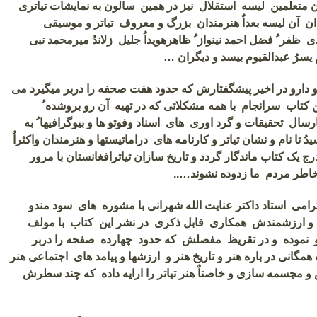
ان متعلمین لیسه استقلال نیز در همین سالون به نمایشات تیاتری
ان آن لیسه بعداٌ هنرمندان بزرگ و معروف تیاتر و موسیقی
دی ظفر ُ فضل احمد نینواز ُ ظاهرهویداُ جلیل زلاندُ میرمحمد نبی
 یسرُ عبدالقیوم بیسد و دیگران …
و دارو در اخیر پیشگفتارش که حدود هفت صحفه را دربر میگیرد می
ین کتاب سرانجام با همه مشکلاتی که در تهیه آن رو بروشده ُ
ارسال تحقیقات و گرد اوری های اسناد وفوتو ها و بیوگرافیها ُ به
دُ تا نام و نشان تیاتر و کارنامه های دراماتیستها و هنرمندان واکثراٌ
ج یک کتاب ماندگار گردد و تاریخ سازان تیاترافغانستان با مرور
 خاطر مردم ما زدوده نشوند…..
امی استاد داکتر عنایت الله شهرانی با مشوره های سود مندو
 و ارزشمندش همکاری قابل ذکری در نشر این کتاب با مولف
و نموده و در تقریظ مفصلش که حدود چهارده صفحه را دربر
همگانی در باره هنر و تاریخ هنر و ارزشها و پیامد های اجتماعی هنر
و مجسمه سازی و خاصتاٌ هنر تیاتر را ارایه داده که چند سطرش