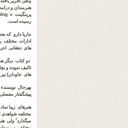
وطن تحریر یافته 
هنرمندان و درام
پرینگینت »
ting
رسیده است.
ماریا دارو که بع
ادارات مختلف را
های دهقانی اجر
دو کتاب دیگر هم 
تالیف نموده و ب
های جاودان) نیز
بهرحال نویسندء پ
پیشگفتار مفصلی 
هنرهای زیبا نماد
مختلفه شواهدی ا
میگذارد ُ ولی هن
مختلف و رویداده