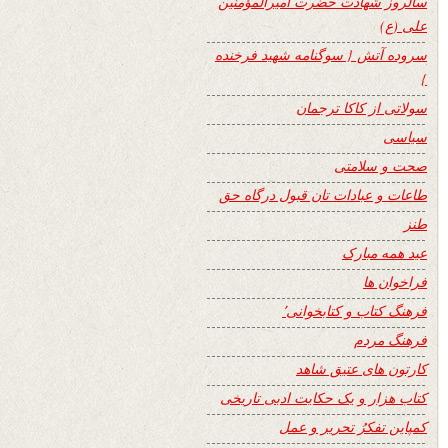
سالروز شهادت حضرت امیرالمؤمنین
علی (ع)
سروده آتش { سوگنامه شهید فرخنده
}
سولاتی از کاکا ترجمان
سیاسی
صحت و سلامتی
طاعات و عبادات تان قبول درگاه حق
طنز
عید همه مبارک
فراخوان ها
فرهنگ کتاب و کتابخوانی٬
فرهنگ مردم
کارتون های عتیق شاهد
کتاب هزار و یک حکایت ادبی تاریخی
کمپاین تفکرُ تحریر و عمل