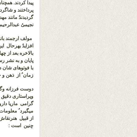
پیدا کردند. همچن
پرداختند و شاگرد
گردیدندُ مانند مه
نجیمیُ عبدالرحیم
مولف ارجمند بان
افزایدُ بهرحال ا
بالاخره بعد از چه
پایان و به نشر رسی
با فوتوهای شان در
زمان ُ از ذهن و
دوست فرزانه وگر
ویراستاری دقیق
گرامی ماریا دار
میگیرد ُ معلومات 
از قبیل هنرنقاش 
چنین است :