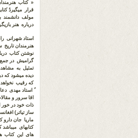
« کتاب هنرمندان
قرار میگیردُ کتا
مولف دانشمند با
درباره هنر بازیگ
استاد شهرانی را
هنرمندان تاریخ س
نوشتن کتاب درباره
گرامیش در جمع 
تمثیل به مشاهده
دیده میشود که در
که رقیب نخواهد
ُ استاد مهدی دعا
اقا سرور و مقالا
ذات خود در خور 
ساز تیاتر) افغا
ماریا جان دارو ک
کتابهای میباشد ک
های این کتاب ه