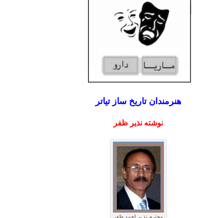
هنرمندان تاریخ ساز تیاتر
نوشته نذیر ظفر
محترم نذ یر احمد ظفر