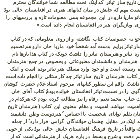
 تاریخ ساز تیاتر که اینک تحت مطالعه شما خوانندگان محترم
بیست مهم که جایش در میان کتابهای هنری در افغانستان خالی بودُ
نو ماریا دارو در این مجموعه بسی معلومات تازه و بررسیهای را
ری وبازیگران هنر در افغانستان انجام داده است.»
جع به خصوصیات کتاب نگاشته و از روی معلوماتی که در کتاب
از تیاتر برایم بدست آمد شخصاٌ خود ماریا جان دارو هم تصمیم
 تیاتر و هنرمندان تیاتر را داشتُ چونکه در کتاب هذا بارها نام
هنرمندان و دانشمندان مطبوعاتی و بخصوص در جمع هنرمندان
 رسیده است و او خود وارد مسلک هنر تیاتر بوده است و اینک
 کتاب هنرمندان تاریخ ساز تیاتر چه کار ستانی را انجام داده است
 داشتُ راقم این سطور کتابهای مرحوم استاد غلام حضرت کوشان
گوی را در قسمت تیاتر افغانستان خوانده بودمُ کتاب آقای خان
ت جناب محمد نعیم رفاه را نیز مطالعه کرده بودم که هرکدام در
اهمیت میباشد. اهمیت و مقام معنوی این کتاب ( هنرمندان تاریخ
نستان بقلم توانای شخصیت با احساس ُ هنردوست وطن دانشمند
ه اینک در مقابل چشمان خوانندگان گرامی قرار دارد ُ از جمله
ه واقعاٌ در تاریخ فرهنگ افغانستان جایش خالی بودُ یکی از خوبی
م دقت و شرح و بسط در باره هریک از هنرمندانی است که از