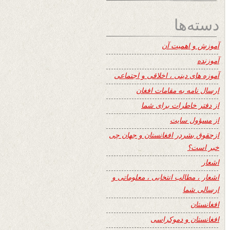
دسته‌ها
آموزش و اهمیت آن
آموزنده
آموزه های دینی ، اخلاقی و اجتماعی
ارسال نامه به مقامات افغان
از دفتر خاطرات برای شما
از مسؤول سایت
ازحقوق بشردر افغانستان و جهان چی
خبر است؟
اشعار
اشعار ، مطالب انتخابی ، معلوماتی و
ارسالی شما
افغانستان
افغانستان و دموکراسی