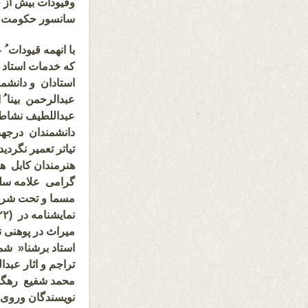
وقیودات بیش از ح
سانسور حکومت ج
با انهمه قیودات ُ
که خدمات استاد 
استادان و دانشمن
عبدالرحمن بینا ُ 
عبداللطیف نشاط 
دانشمندان درجهت 
تیاتر تعمیر نگرد
هنرمندان کابل ه
گرامی علامه سلج
مسما و تحت شرای
نمایشنامه در (
۲)
میراث در پوهنی ن
استاد برشنا« شمع
تراجم و اثار عبد
محمد شفیع رهگذرُ
نویسندگان وروی س