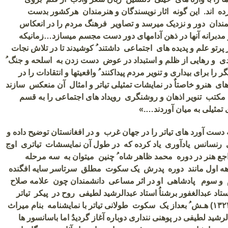
رده اند. این گونه اثار نویسندگان و هنرمندان هرکشور بدست
مندان دور و نزدیک میرسد و تصاویر فرهنگ مردم را در انعکاس
ر مدبرانه آنها در ذهن آدامهای دور دست مجسم میسازد…زمانیکه
پرتو علم و پدیده های اجتماعی داشتند ُ کوشیدند تا در تلاش نجات
ی و رهایی از ظلم و استبداد در عوض دست زدن به اسلحه و جنگ ُ
را برای بیداری و تنویر مردم پیداکنند ُ واقعیتها و انتقادات را در
های هنرو خاصتاٌ در نمایشات تمثیلی تیاتر و امثال آن منعکس سازند
 مکتب تنویر اذهان و روشنگری رویداد های اجتماعی را به قسم
 تمثیلی به میان آوردند….»
ه دست آورد های تیاتر را در جهان غرب و در افغانستان توضیح داده و
 رنسانس یادآوری یاد کرده که در طول آن نمایسشات تیاتری اوج
 هنر در دوره محمد ظاهر شاه ُ چنین میتوان به سه مرحله
دهه اول مانند دوره پدرش یک سکوت مطلق سرتاسر سایه افگنده
م و سوم پادشاهی او در اثر مساعی دانشمندان چون علامه صلاح
ستاد عبدالغفور برشناُ استاد عبدالرشید لطیفی روح در پیکر تیاتر
۱۳۲۲
هـش ُ بعداز یک سکوت طولانی تیاتر با نمایشنامه بنام میراث
رشید لطیفی در پوهنی ننداری دوباره آغاز گردیدُ اما باسانسور ها