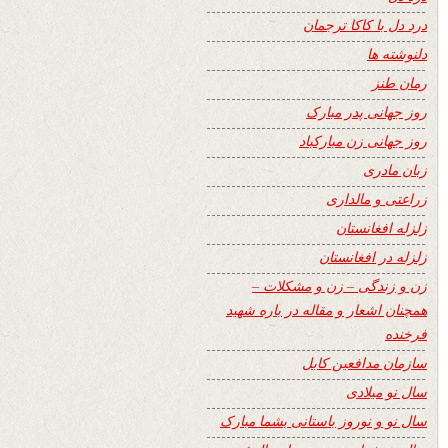
درد دل با کاکا ترجمان
دلنوشته ها
رمان طنز
روز جهانی پدر مبارک
روز جهانی زن مبارکباد
زبان مادری
زراعتی و مالداری
زلزله افغانستان
زلزله در افغانستان
زن و زندگی – زن و مشکلات –
همچنان اشعار و مقاله در باره شهید
فرخنده
سازمان مدافعین کابل
سال نو میلادی
سال نو و نوروز باستانی بشما مبارک