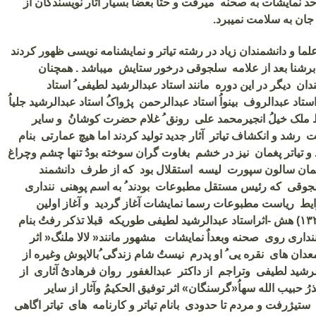
د نمایشات به صحنه میرفت و حتا بعضا بسیار آثار نویسندگان از
ان به سلامت نمیبرد.
 علما و دانشمندان زیاد در رشته تیاتر و نمایشنامه نویسی ظهور کردند
برشنا بعد از علامه سلجوقی درخور ستایش میباشد . همچنان
دان دیگر در این دوره مانند استاد عبدالرشید لطیفی ُ استاد
استاد عبدالروف بینواُ استاد عبدالرحمن پژواکُ استاد عبدالرشید جلیاُ
ملک خیلُ انجیرمحمد علی رونق ُ غلام حضرت کوشانُ و سایر
رشد و انکشاف تیاتر آثار جدید تولید کردند اما هیچ عمارتی بنام
ید و تیاتر پغمان نیز در خشم بغاوت گران سوخته بودُ تنها چشم وچراغ
مان سالون سپورت لیسه استقلال بود که از طرف دانشمند
وقی که رئیس مستقل مطبوعات بودند ُ به اسم پوهنی ننداری
ط ریاست مطبوعات رسما نمایشات آغاز گردید و آغاز اولین
۱۳۲
هش -اثراستاد عبدالرشید لطیفی طوریکه قبلا تذکر رفتُ بنام
نداری روی صحنه وبعداٌ نمایشات مشهور مانند« لالا ملنگ« اثر
دان های نقره یی ُ او پدرم نیستُ شام زندگی ُبالاپوش وغیره از
الرشید لطیفی وتراجم از داکتر عبدالغفور روان فرهادیُ آثاری از
 حبیب الله سهاُ«گرسنگان» اثر توفیق الحکیمُ وآثار از سایر
تیژرفت و مردم تا حدودی بانام تیاتر و کارنامه های تیاتر اگاهی