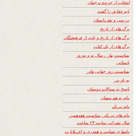
انتخاب از جریده ترجمان
باید حقایق را گفت
بررسی و نقد داستان
برگ های از تاریخ
برگ های از تاریخ و یادی از فرهیختگان
برگ های از یک کتاب
بمناسبت بهار ، سال نو و نوروز
باستانی
بمناسبت روز جهانی مادر
به یاد پدر
پاسخ به سوالات دوستان
پیام به هم میهنان
پیام تبریک
پیام های تبریکی بمناسبت هفدهمین
سال نشراتی سایت ۲۴ ساعت
پیامها ی تسلیت و همدری و اعـــلانا ت