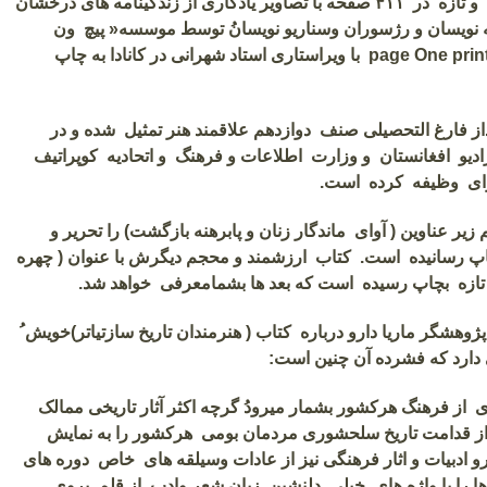
ُ و تازه در
۴۱۱
صفحه با تصاویر یادگاری از زندگینامه های درخشان
ه نویسان و رژسوران وسناریو نویسانُ توسط موسسه« پیچ ون
page One prin
با ویراستاری استاد شهرانی در کانادا به چاپ
داز فارغ التحصیلی صنف دوازدهم علاقمند هنر تمثیل شده و در
دیو افغانستان و وزارت اطلاعات و فرهنگ و اتحادیه کوپراتیف
ای وظیفه کرده است.
زیر عناوین ( آوای ماندگار زنان و پابرهنه بازگشت) را تحریر و
چاپ رسانیده است. کتاب ارزشمند و محجم دیگرش با عنوان ( چهره
 تازه بچاپ رسیده است که بعد ها بشمامعرفی خواهد شد.
ژوهشگر ماریا دارو درباره کتاب ( هنرمندان تاریخ سازتیاتر)خویش ُ
دارد که فشرده آن چنین است:
ی از فرهنگ هرکشور بشمار میرودُ گرچه اکثر آثار تاریخی ممالک
ز قدامت تاریخ سلحشوری مردمان بومی هرکشور را به نمایش
رو ادبیات و اثار فرهنگی نیز از عادات وسیلقه های خاص دوره های
ا را با واژه های خیلی دلنشین زبان شعر وادب از قلم بروی