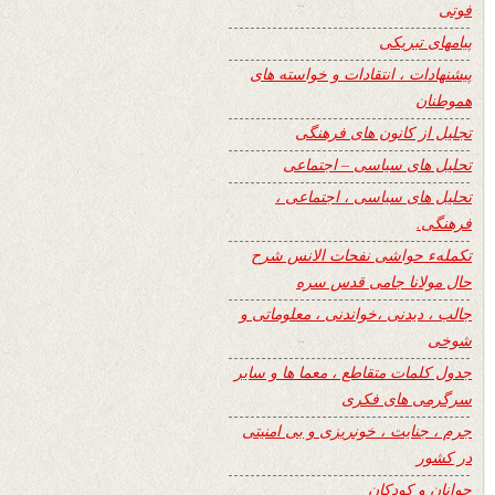
فوتی
پیامهای تبریکی
پیشنهادات ، انتقادات و خواسته های
هموطنان
تجلیل از کانون های فرهنگی
تحلیل های سیاسی – اجتماعی
تحلیل های سیاسی ، اجتماعی ،
فرهنگی.
تکملهء حواشی نفحات الانس شرح
حال مولانا جامی قدس سره
جالب ، دیدنی ،خواندنی ، معلوماتی و
شوخی
جدول کلمات متقاطع ، معما ها و سایر
سرگرمی های فکری
جرم ، جنایت ، خونریزی و بی امنیتی
در کشور
جوانان و کودکان