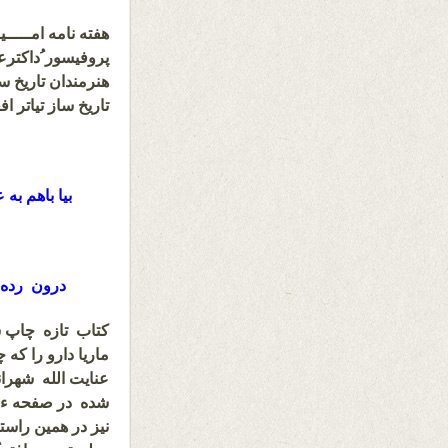
پروفیسور ُداکتر
هنرمندان تاریخ سا
تاریخ ساز تیاتر افغ
بیا باهم به
درون رده ه
کتاب تازه چاپ شد
ماریا دارو را که
عنایت الله شهرا
شده در صفحه ء
نیز در همین راست