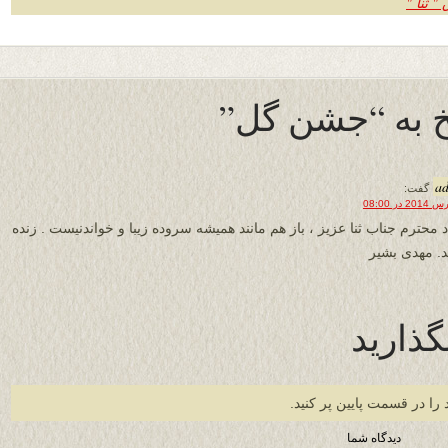
 ثنا "
 به “جشن گل”
a
گفت:
د محترم جناب ثنا عزیز ، باز هم مانند همیشه سروده زیبا و خواندنیست . زنده
د. مهدی بشیر
گذارید
 را در قسمت پایین پر کنید.
دیدگاه شما