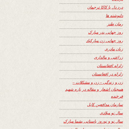
درد دل با کاکا ترجمان
دلنوشته ها
رمان طنز
روز جهانی پدر مبارک
روز جهانی زن مبارکباد
زبان مادری
زراعتی و مالداری
زلزله افغانستان
زلزله در افغانستان
زن و زندگی – زن و مشکلات –
همچنان اشعار و مقاله در باره شهید
فرخنده
سازمان مدافعین کابل
سال نو میلادی
سال نو و نوروز باستانی بشما مبارک