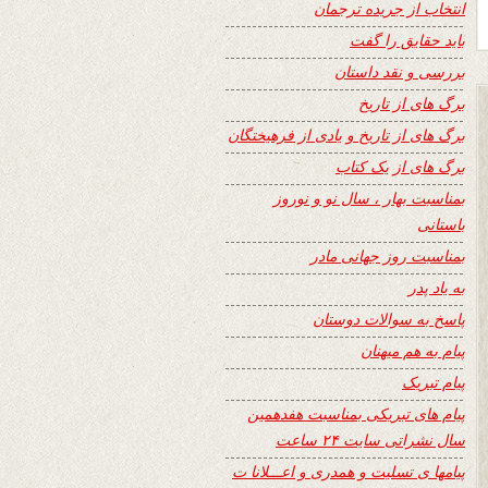
انتخاب از جریده ترجمان
باید حقایق را گفت
بررسی و نقد داستان
برگ های از تاریخ
برگ های از تاریخ و یادی از فرهیختگان
برگ های از یک کتاب
بمناسبت بهار ، سال نو و نوروز
باستانی
بمناسبت روز جهانی مادر
به یاد پدر
پاسخ به سوالات دوستان
پیام به هم میهنان
پیام تبریک
پیام های تبریکی بمناسبت هفدهمین
سال نشراتی سایت ۲۴ ساعت
پیامها ی تسلیت و همدری و اعـــلانا ت