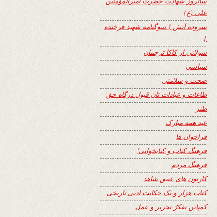
سالروز شهادت حضرت امیرالمؤمنین
علی (ع)
سروده آتش { سوگنامه شهید فرخنده
}
سولاتی از کاکا ترجمان
سیاسی
صحت و سلامتی
طاعات و عبادات تان قبول درگاه حق
طنز
عید همه مبارک
فراخوان ها
فرهنگ کتاب و کتابخوانی٬
فرهنگ مردم
کارتون های عتیق شاهد
کتاب هزار و یک حکایت ادبی تاریخی
کمپاین تفکرُ تحریر و عمل