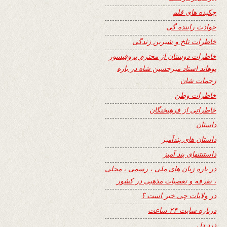
چکیده های قلم
حوادث راننده گی
خاطرات تلخ و شیرین زندگی
خاطرات دوستان از محترم پروفیسور
پوهاند استاد میرحسین شاه در باره
زحمات شان
خاطرات وطن
خاطراتی از فرهیختگان
داستان
داستان های پندآمیز
داستنتنهای پند آمیز
در باره زبان های ملی ، رسمی ، محلی
، تفرقه و تعصبات مذهبی در کشور
در ولایات چی خبر است ؟
درباره سایت ۲۴ ساعت
درد دل