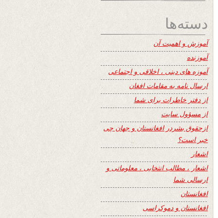
دسته‌ها
آموزش و اهمیت آن
آموزنده
آموزه های دینی ، اخلاقی و اجتماعی
ارسال نامه به مقامات افغان
از دفتر خاطرات برای شما
از مسؤول سایت
ازحقوق بشردر افغانستان و جهان چی
خبر است؟
اشعار
اشعار ، مطالب انتخابی ، معلوماتی و
ارسالی شما
افغانستان
افغانستان و دموکراسی