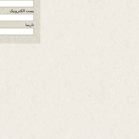
پست الکترونیک
تارنما