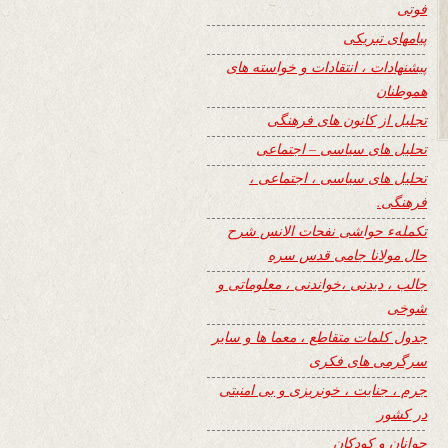
فوتی
پیامهای تبریکی
پیشنهادات ، انتقادات و خواسته های
هموطنان
تجلیل از کانون های فرهنگی
تحلیل های سیاسی – اجتماعی
تحلیل های سیاسی ، اجتماعی ،
فرهنگی.
تکملهء حواشی نفحات الانس شرح
حال مولانا جامی قدس سره
جالب ، دیدنی ،خواندنی ، معلوماتی و
شوخی
جدول کلمات متقاطع ، معما ها و سایر
سرگرمی های فکری
جرم ، جنایت ، خونریزی و بی امنیتی
در کشور
جوانان و کودکان