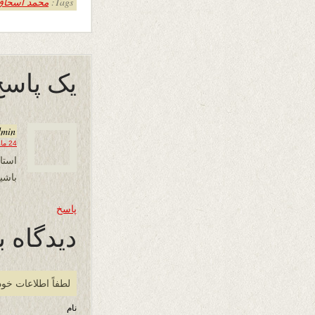
Tags:
محمد اسحاق "
یک پاسخ
dmin
24 مارس 2014 در 08:00
استا
باشی
پاسخ
دیدگاه ب
لطفاً اطلاعات خود
نام