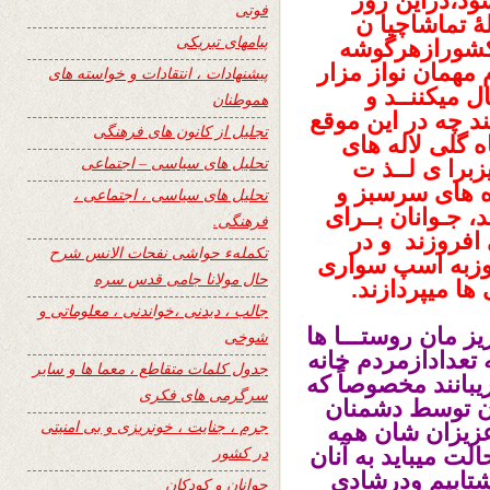
د،دراین روز
فوتی
ۀ تماشاچیا ن
پیامهای تبریکی
 کشورازهرگوشه
 مهمان نواز مزار
پیشنهادات ، انتقادات و خواسته های
 میکننــد و
هموطنان
ند چه در این موقع
تجلیل از کانون های فرهنگی
ه گلی لاله های
تحلیل های سیاسی – اجتماعی
برا ی لــذ ت
وه های سرسبز و
تحلیل های سیاسی ، اجتماعی ،
، جـوانان بــرای
فرهنگی.
افروزند و در
تکملهء حواشی نفحات الانس شرح
روزبه اسپ سواری
حال مولانا جامی قدس سره
ا میپردازند.
جالب ، دیدنی ،خواندنی ، معلوماتی و
 مان روستـــا ها
شوخی
تعدادازمردم خانه
جدول کلمات متقاطع ، معما ها و سایر
بانند مخصوصاً که
سرگرمی های فکری
ان توسط دشمنان
جرم ، جنایت ، خونریزی و بی امنیتی
زیزان شان همه
در کشور
لت میباید به آنان
شتابیم ودرشادی
جوانان و کودکان