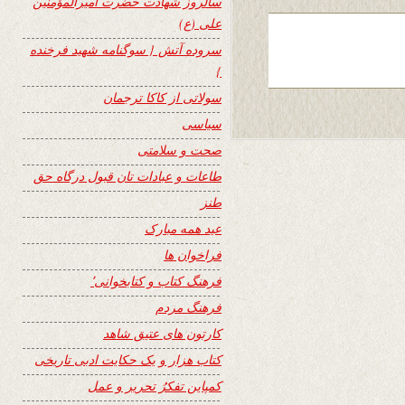
سالروز شهادت حضرت امیرالمؤمنین
علی (ع)
سروده آتش { سوگنامه شهید فرخنده
}
سولاتی از کاکا ترجمان
سیاسی
صحت و سلامتی
طاعات و عبادات تان قبول درگاه حق
طنز
عید همه مبارک
فراخوان ها
فرهنگ کتاب و کتابخوانی٬
فرهنگ مردم
کارتون های عتیق شاهد
کتاب هزار و یک حکایت ادبی تاریخی
کمپاین تفکرُ تحریر و عمل