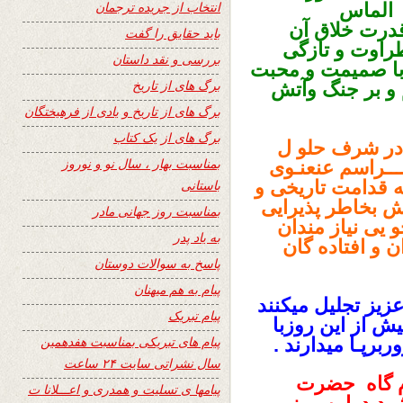
انتخاب از جریده ترجمان
ی الماس
قدرت خلاق آن
باید حقایق را گفت
راوت و تازگی
بررسی و نقد داستان
ربا صمیمت و محبت
برگ های از تاریخ
 و بر جنگ وآتش
برگ های از تاریخ و یادی از فرهیختگان
برگ های از یک کتاب
در شرف حلو ل
بمناسبت بهار ، سال نو و نوروز
ــراسم عنعنـوی
که قدامت تاریخی و
باستانی
ش بخاطر پذیرایی
بمناسبت روز جهانی مادر
و یی نیاز مندان
به یاد پدر
ن و افتاده گان
پاسخ به سوالات دوستان
پیام به هم میهنان
عزیز تجلیل میکنند
پیام تبریک
یش از این روزبا
پیام های تبریکی بمناسبت هفدهمین
رپـا میدارند .
سال نشراتی سایت ۲۴ ساعت
ام گاه حضرت
پیامها ی تسلیت و همدری و اعـــلانا ت