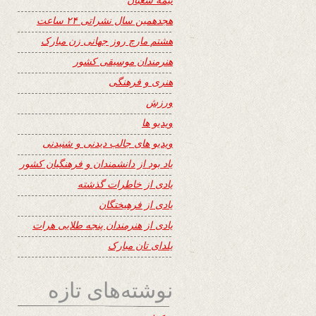
هجدهمین سال نشراتی ۲۴ ساعت
هشتم مارچ روز جهانی زن مبارک
هنرمندان موسیقی کشور
هنری و فرهنگی
ورزش
ویدیو ها
ویدیو های جالب دیدنی و شنیدنی
یاد بود از دانشمندان و فرهنگیان کشور
یادی از خاطرات گذشته
یادی از فرهیختگان
یادی از هنرمندان پنجه طلایی هرات
یلدای تان مبارک
نوشته‌های تازه