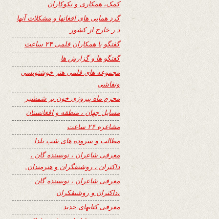
کمک، همکاری و نکوکاران
گرد همایی های افغانها و مشکلات آنها
د ر خارج از کشور
گفتگو با همکاران قلمی ۲۴ ساعت
گفتگو ها و گزارش ها
مجموعه های قلمی هنر خوشنویسی
ونقاشی
محرم ماه پیروزی خون بر شمشیر
مسایل جهان ، منطقه و افغانستان
مشاعره ۲۴ ساعت
مطالب و سروده های شب یلدا
معرفی شاعران ، نویسنده گان ،
داکتران ، روشنفگران و هنرمندان.
معرفی شاعران ، نویسنده گان
،داکتران و روشنفکران
معرفی کتابهای جدید