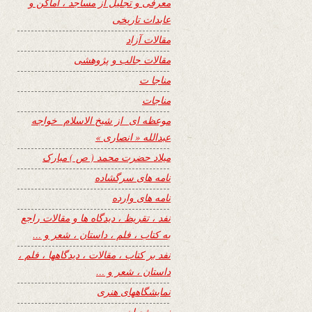
معرفی و تجلیل از مساجد ، اماکن و
عابدات تاریخی
مقالات آزاد
مقالات جالب و پژوهشی
مناجا ت
مناجات
موعظه ای از شیخ الاسلام خواجه
عبدالله « انصاری »
میلاد حضرت محمد ( ص ) مبارک
نامه های سرگشاده
نامه های وارده
نفد ، تقریظ ، دیدگاه ها و مقالات راجع
به کتاب ، فلم ، داستان ، شعر و …
نفد بر کتاب ، مقالات ، دیدگاهها ، فلم ،
داستان ، شعر و …
نمایشگاههای هنری
نیمه شعبان