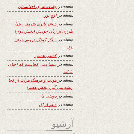
admin
در
جامعه هنری افغانستان
admin
در
اوجِ نور
admin
در
شاعر بانوی هنرمند ، هما
طرزی از زبان خودش (بخش دوم)
admin
در
” اگر کودک درونم حرف
بزند “
admin
در
کشتی عشق
admin
در
عیسا دمی کجاست که احیای
ما کند
admin
در
هویت و فرهنگ هرات از کجا
ریشه می گیرد(بخش هفتم)
admin
در
دوبیتی ها
admin
در
شامِ فراق
آرشیو