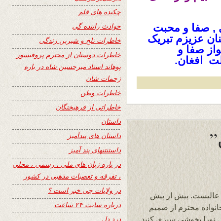
چکیده های قلم
حوادث راننده گی
 , صفا و محبت
ان عزیزم تبریک
خاطرات تلخ و شیرین زندگی
مملواز صفا و
خاطرات دوستان از محترم پروفیسور
ت افغان.
پوهاند استاد میرحسین شاه در باره
زحمات شان
خاطرات وطن
خاطراتی از فرهیختگان
داستان
داستان های پندآمیز
داستنتنهای پند آمیز
در باره زبان های ملی ، رسمی ، محلی
، تفرقه و تعصبات مذهبی در کشور
در ولایات چی خبر است ؟
 عالیست. پیش از پیش
درباره سایت ۲۴ ساعت
خانواده محترم از صمیم
درد دل
 نورا بخوشی سپری کنید