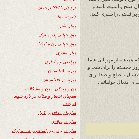
ل صلح و امنیت باشد و
درد دل با کاکا ترجمان
پر فیضی را سپری کنند.
دلنوشته ها
رمان طنز
روز جهانی پدر مبارک
روز جهانی زن مبارکباد
زبان مادری
ه همیشه از مهربانی شما
زراعتی و مالداری
روز خجسته را برای شما و
زلزله افغانستان
اعت تبریک گفته سال با صلح و صفا برای
زلزله در افغانستان
ای متعال خواهانم .
زن و زندگی – زن و مشکلات –
همچنان اشعار و مقاله در باره شهید
فرخنده
سازمان مدافعین کابل
سال نو میلادی
سال نو و نوروز باستانی بشما مبارک