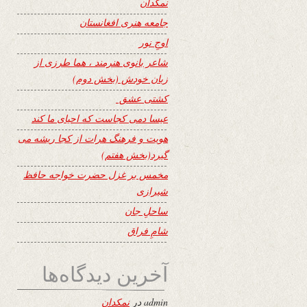
نمکدان
جامعه هنری افغانستان
اوجِ نور
شاعر بانوی هنرمند ، هما طرزی از
زبان خودش (بخش دوم)
کشتی عشق
عیسا دمی کجاست که احیای ما کند
هویت و فرهنگ هرات از کجا ریشه می
گیرد(بخش هفتم)
مخمس بر غزل حضرت خواجه حافظ
شیرازی
ساحلِ جان
شامِ فراق
آخرین دیدگاه‌ها
admin
در
نمکدان