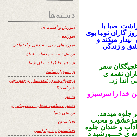
دسته‌ها
اشت, صبا با
آموزش و اهمیت آن
وز گاران نو.با بوی
آموزنده
بیدار میکند و
آموزه های دینی ، اخلاقی و اجتماعی
عشق و زندگی
ارسال نامه به مقامات افغان
از دفتر خاطرات برای شما
 غچیگکان سفر
از مسؤول سایت
باران نغمه ی
 اندا زد.
ازحقوق بشردر افغانستان و جهان چی
خبر است؟
ین خدا را سرسبزو
اشعار
اشعار ، مطالب انتخابی ، معلوماتی و
ر جلوه میدهد.
ارسالی شما
مزعشق و محبت
افغانستان
اداب و خندان جلوه
افغانستان و دموکراسی
ه ی خــــورشید د