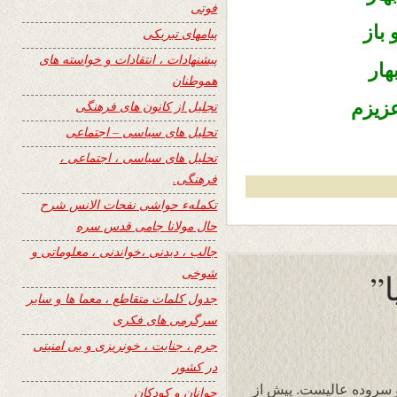
فوتی
 باز
پیامهای تبریکی
پیشنهادات ، انتقادات و خواسته های
هار
هموطنان
زیزم
تجلیل از کانون های فرهنگی
تحلیل های سیاسی – اجتماعی
تحلیل های سیاسی ، اجتماعی ،
فرهنگی.
تکملهء حواشی نفحات الانس شرح
حال مولانا جامی قدس سره
جالب ، دیدنی ،خواندنی ، معلوماتی و
شوخی
”
جدول کلمات متقاطع ، معما ها و سایر
سرگرمی های فکری
جرم ، جنایت ، خونریزی و بی امنیتی
در کشور
 سروده عالیست. پیش از
جوانان و کودکان