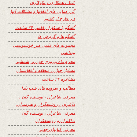
کمک، همکاری و نکوکاران
گرد همایی های افغانها و مشکلات آنها
د ر خارج از کشور
گفتگو با همکاران قلمی ۲۴ ساعت
گفتگو ها و گزارش ها
مجموعه های قلمی هنر خوشنویسی
ونقاشی
محرم ماه پیروزی خون بر شمشیر
مسایل جهان ، منطقه و افغانستان
مشاعره ۲۴ ساعت
مطالب و سروده های شب یلدا
معرفی شاعران ، نویسنده گان ،
داکتران ، روشنفگران و هنرمندان.
معرفی شاعران ، نویسنده گان
،داکتران و روشنفکران
معرفی کتابهای جدید