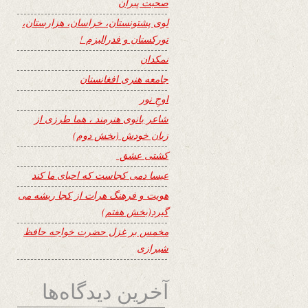
صحبت پیران
لوی پشتونستان، خراسان، هزارستان،
تورکستان و فدرالیزم !
نمکدان
جامعه هنری افغانستان
اوجِ نور
شاعر بانوی هنرمند ، هما طرزی از
زبان خودش (بخش دوم)
کشتی عشق
عیسا دمی کجاست که احیای ما کند
هویت و فرهنگ هرات از کجا ریشه می
گیرد(بخش هفتم)
مخمس بر غزل حضرت خواجه حافظ
شیرازی
آخرین دیدگاه‌ها