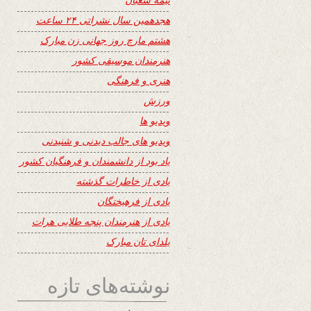
هجدهمین سال نشراتی ۲۴ ساعت
هشتم مارچ روز جهانی زن مبارک
هنرمندان موسیقی کشور
هنری و فرهنگی
ورزش
ویدیو ها
ویدیو های جالب دیدنی و شنیدنی
یاد بود از دانشمندان و فرهنگیان کشور
یادی از خاطرات گذشته
یادی از فرهیختگان
یادی از هنرمندان پنجه طلایی هرات
یلدای تان مبارک
نوشته‌های تازه