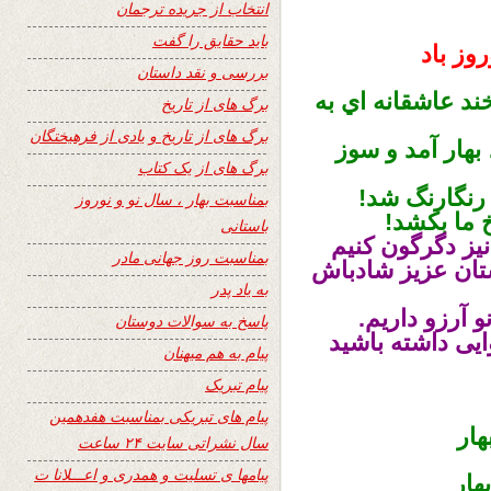
انتخاب از جریده ترجمان
باید حقایق را گفت
وز باد
بررسی و نقد داستان
خند عاشقانه اي به
برگ های از تاریخ
برگ های از تاریخ و یادی از فرهیختگان
بهار آمد و سوز
برگ های از یک کتاب
 رنگارنگ شد
!
بمناسبت بهار ، سال نو و نوروز
خ ما بكشد
!
باستانی
 نيز دگرگون كنيم
بمناسبت روز جهانی مادر
ستان عزیز شادباش
به یاد پدر
و آرزو داريم
.
پاسخ به سوالات دوستان
یی داشته باشید
پیام به هم میهنان
پیام تبریک
پیام های تبریکی بمناسبت هفدهمین
هار
سال نشراتی سایت ۲۴ ساعت
پیامها ی تسلیت و همدری و اعـــلانا ت
هار