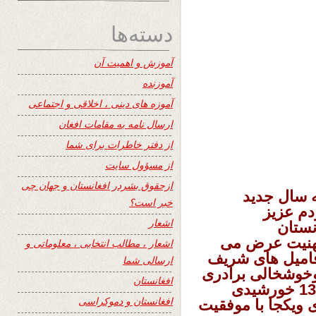
دسته‌ها
آموزش و اهمیت آن
آموزنده
آموزه های دینی ، اخلاقی و اجتماعی
ارسال نامه به مقامات افغان
از دفتر خاطرات برای شما
از مسؤول سایت
ازحقوق بشردر افغانستان و جهان چی
 سال جدید
خبر است؟
دم عزیز
اشعار
نستان
تهنیت عرض می
اشعار ، مطالب انتخابی ، معلوماتی و
 فامیل های شریف
ارسالی شما
وخوشخالی برادری
افغانستان
دوستی محبت فراوان آغاز نمایید سال. 1393 خورشیدی
افغانستان و دموکراسی
ی ویکجا با موفقیت