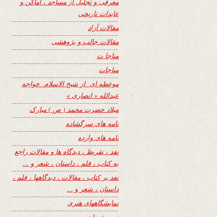
معرفی و تجلیل از مساجد ، اماکن و
عابدات تاریخی
مقالات آزاد
مقالات جالب و پژوهشی
مناجا ت
مناجات
موعظه ای از شیخ الاسلام خواجه
عبدالله « انصاری »
میلاد حضرت محمد ( ص ) مبارک
نامه های سرگشاده
نامه های وارده
نفد ، تقریظ ، دیدگاه ها و مقالات راجع
به کتاب ، فلم ، داستان ، شعر و …
نفد بر کتاب ، مقالات ، دیدگاهها ، فلم ،
داستان ، شعر و …
نمایشگاههای هنری
نیمه شعبان