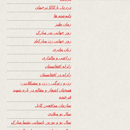
درد دل با کاکا ترجمان
دلنوشته ها
رمان طنز
روز جهانی پدر مبارک
روز جهانی زن مبارکباد
زبان مادری
زراعتی و مالداری
زلزله افغانستان
زلزله در افغانستان
زن و زندگی – زن و مشکلات –
همچنان اشعار و مقاله در باره شهید
فرخنده
سازمان مدافعین کابل
سال نو میلادی
سال نو و نوروز باستانی بشما مبارک