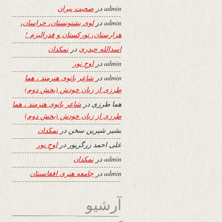
admin
در
صحبت پیران
admin
در
لوی پشتونستان، خراسان،
هزارستان، تورکستان و فدرالیزم !
اسدالله حیدری
در
نمکدان
admin
در
اوجِ نور
admin
در
شاعر بانوی هنرمند ، هما
طرزی از زبان خودش (بخش دوم)
هما طرزی
در
شاعر بانوی هنرمند ، هما
طرزی از زبان خودش (بخش دوم)
بشیر شیرین سخن
در
نمکدان
علی احمد زرگرپور
در
اوجِ نور
admin
در
نمکدان
admin
در
جامعه هنری افغانستان
آرشیو