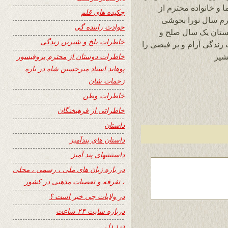
ا و خانواده محترم از
چکیده های قلم
رم سال نورا بخوشی
حوادث راننده گی
نستان یک سال صلح و
خاطرات تلخ و شیرین زندگی
زندگی آرام و پر فیضی را
خاطرات دوستان از محترم پروفیسور
شیر
پوهاند استاد میرحسین شاه در باره
زحمات شان
خاطرات وطن
خاطراتی از فرهیختگان
داستان
داستان های پندآمیز
داستنتنهای پند آمیز
در باره زبان های ملی ، رسمی ، محلی
، تفرقه و تعصبات مذهبی در کشور
در ولایات چی خبر است ؟
درباره سایت ۲۴ ساعت
درد دل