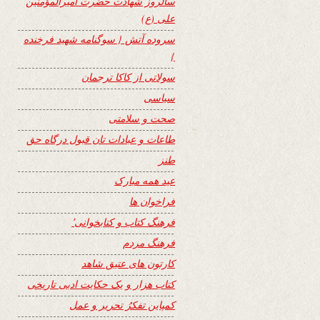
سالروز شهادت حضرت امیرالمؤمنین
علی (ع)
سروده آتش { سوگنامه شهید فرخنده
}
سولاتی از کاکا ترجمان
سیاسی
صحت و سلامتی
طاعات و عبادات تان قبول درگاه حق
طنز
عید همه مبارک
فراخوان ها
فرهنگ کتاب و کتابخوانی٬
فرهنگ مردم
کارتون های عتیق شاهد
کتاب هزار و یک حکایت ادبی تاریخی
کمپاین تفکرُ تحریر و عمل