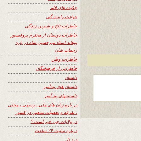
چکیده های قلم
حوادث راننده گی
خاطرات تلخ و شیرین زندگی
خاطرات دوستان از محترم پروفیسور
پوهاند استاد میرحسین شاه در باره
زحمات شان
خاطرات وطن
خاطراتی از فرهیختگان
داستان
داستان های پندآمیز
داستنتنهای پند آمیز
در باره زبان های ملی ، رسمی ، محلی
، تفرقه و تعصبات مذهبی در کشور
در ولایات چی خبر است ؟
درباره سایت ۲۴ ساعت
درد دل