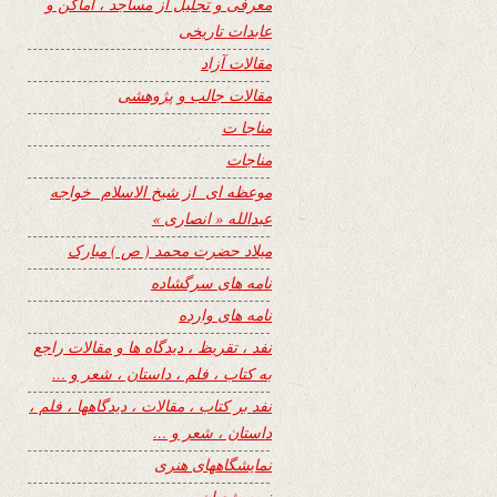
معرفی و تجلیل از مساجد ، اماکن و
عابدات تاریخی
مقالات آزاد
مقالات جالب و پژوهشی
مناجا ت
مناجات
موعظه ای از شیخ الاسلام خواجه
عبدالله « انصاری »
میلاد حضرت محمد ( ص ) مبارک
نامه های سرگشاده
نامه های وارده
نفد ، تقریظ ، دیدگاه ها و مقالات راجع
به کتاب ، فلم ، داستان ، شعر و …
نفد بر کتاب ، مقالات ، دیدگاهها ، فلم ،
داستان ، شعر و …
نمایشگاههای هنری
نیمه شعبان