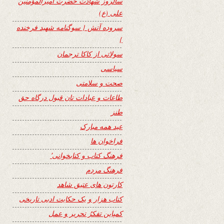
سالروز شهادت حضرت امیرالمؤمنین
علی (ع)
سروده آتش { سوگنامه شهید فرخنده
}
سولاتی از کاکا ترجمان
سیاسی
صحت و سلامتی
طاعات و عبادات تان قبول درگاه حق
طنز
عید همه مبارک
فراخوان ها
فرهنگ کتاب و کتابخوانی٬
فرهنگ مردم
کارتون های عتیق شاهد
کتاب هزار و یک حکایت ادبی تاریخی
کمپاین تفکرُ تحریر و عمل