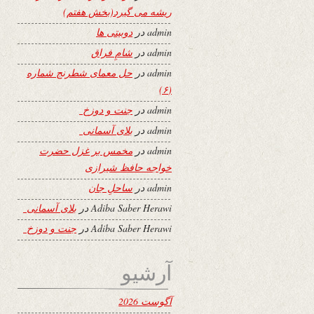
ریشه می گیرد(بخش هفتم)
admin
در
دوبیتی ها
admin
در
شامِ فراق
admin
در
حل معمای شطرنج شماره
(۶)
admin
در
جنت و دوزخ
admin
در
بلای آسمانی
admin
در
مخمس بر غزل حضرت
خواجه حافظ شیرازی
admin
در
ساحلِ جان
Adiba Saber Herawi
در
بلای آسمانی
Adiba Saber Herawi
در
جنت و دوزخ
آرشیو
آگوست 2026