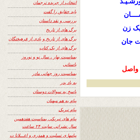
رشـیـد
انتخاب از جریده ترجمان
باید حقایق را گفت
ـــان
بررسی و نقد داستان
یک زن
برگ های از تاریخ
برگ های از تاریخ و یادی از فرهیختگان
فت جان
برگ های از یک کتاب
بمناسبت بهار ، سال نو و نوروز
باستانی
 واصل
بمناسبت روز جهانی مادر
به یاد پدر
پاسخ به سوالات دوستان
پیام به هم میهنان
پیام تبریک
پیام های تبریکی بمناسبت هفدهمین
سال نشراتی سایت ۲۴ ساعت
پیامها ی تسلیت و همدری و اعـــلانا ت