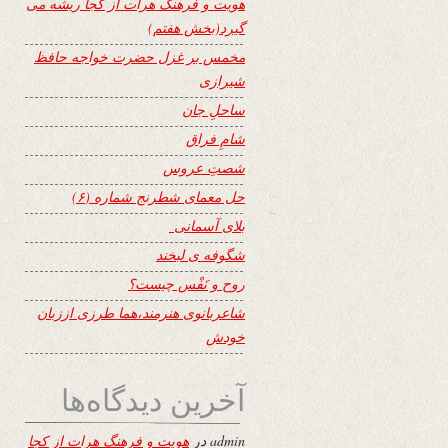
هویت و فرهنگ هرات از کجا ریشه می
گیرد(بخش هفتم)
مخمس بر غزل حضرت خواجه حافظ
شیرازی
ساحلِ جان
شامِ فراق
شصتِ عروس
حل معمای شطرنج شماره (۶)
بلای آسمانی
شگوفه ى لبخند
روح و نَفْس چیست؟
شاعربانوی هنرمند،هما طرزی اززبان
خودش
آخرین دیدگاه‌ها
admin
در
هویت و فرهنگ هرات از کجا