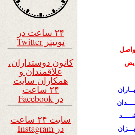
۲۴ ساعت در
توییتر Twitter
واصل
کانون دوستداران،
ایض
علاقمندان و
همکاران سایت
۲۴ ساعت
ــاران
در Facebook
ــــدان
ــــد
سایت ۲۴ ساعت
در Instagram
ـــزان