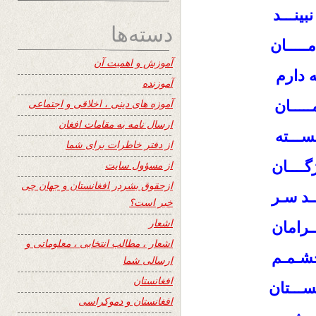
بینـــد
دسته‌ها
مـــــان
آموزش و اهمیت آن
ه دارم
آموزنده
آموزه های دینی ، اخلاقی و اجتماعی
ــــان
ارسال نامه به مقامات افغان
ســـته
از دفتر خاطرات برای شما
ــــان
از مسؤول سایت
ازحقوق بشردر افغانستان و جهان چی
ــد سـر
خبر است؟
اشعار
ــرامان
اشعار ، مطالب انتخابی ، معلوماتی و
چشـمـم
ارسالی شما
افغانستان
ســـتان
افغانستان و دموکراسی