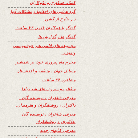
کمک، همکاری و نکوکاران
گرد همایی های افغانها و مشکلات آنها
د ر خارج از کشور
گفتگو با همکاران قلمی ۲۴ ساعت
گفتگو ها و گزارش ها
مجموعه های قلمی هنر خوشنویسی
ونقاشی
محرم ماه پیروزی خون بر شمشیر
مسایل جهان ، منطقه و افغانستان
مشاعره ۲۴ ساعت
مطالب و سروده های شب یلدا
معرفی شاعران ، نویسنده گان ،
داکتران ، روشنفگران و هنرمندان.
معرفی شاعران ، نویسنده گان
،داکتران و روشنفکران
معرفی کتابهای جدید