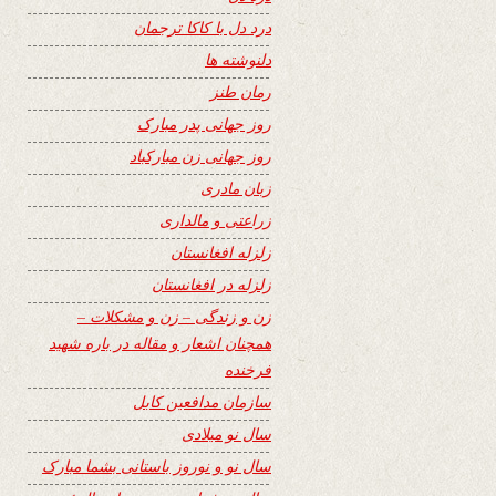
درد دل با کاکا ترجمان
دلنوشته ها
رمان طنز
روز جهانی پدر مبارک
روز جهانی زن مبارکباد
زبان مادری
زراعتی و مالداری
زلزله افغانستان
زلزله در افغانستان
زن و زندگی – زن و مشکلات –
همچنان اشعار و مقاله در باره شهید
فرخنده
سازمان مدافعین کابل
سال نو میلادی
سال نو و نوروز باستانی بشما مبارک