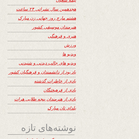
هجدهمین سال نشراتی ۲۴ ساعت
هشتم مارچ روز جهانی زن مبارک
هنرمندان موسیقی کشور
هنری و فرهنگی
ورزش
ویدیو ها
ویدیو های جالب دیدنی و شنیدنی
یاد بود از دانشمندان و فرهنگیان کشور
یادی از خاطرات گذشته
یادی از فرهیختگان
یادی از هنرمندان پنجه طلایی هرات
یلدای تان مبارک
نوشته‌های تازه