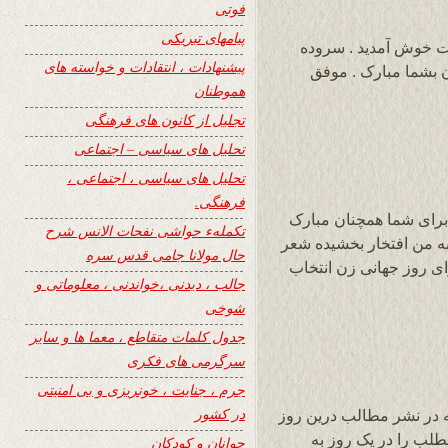
فوتی
پیامهای تبریکی
نریمان فایض به سایت ۲۴ ساعت خوش آمدید . سروده
پیشنهادات ، انتقادات و خواسته های
ن بشما مبارک . موفق
هموطنان
تجلیل از کانون های فرهنگی
تحلیل های سیاسی – اجتماعی
تحلیل های سیاسی ، اجتماعی ،
فرهنگی.
برای شما همچنان مبارک
تکملهء حواشی نفحات الانس شرح
به من افتخار بخشیده شعر
حال مولانا جامی قدس سره
صفحۀ وزین 24 ساعت برای روز جهانی زن انتخاب
جالب ، دیدنی ،خواندنی ، معلوماتی و
شوخی
جدول کلمات متقاطع ، معما ها و سایر
سرگرمی های فکری
جرم ، جنایت ، خونریزی و بی امنیتی
در کشور
 در نشر مطالب درین روز
مت زحمات زیاد کشیده و بیشتر از 50 مطلب را در یک روز به
جوانان و کودکان