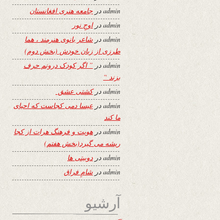
admin
در
جامعه هنری افغانستان
admin
در
اوجِ نور
admin
در
شاعر بانوی هنرمند ، هما
طرزی از زبان خودش (بخش دوم)
admin
در
” اگر کودک درونم حرف
بزند “
admin
در
کشتی عشق
admin
در
عیسا دمی کجاست که احیای
ما کند
admin
در
هویت و فرهنگ هرات از کجا
ریشه می گیرد(بخش هفتم)
admin
در
دوبیتی ها
admin
در
شامِ فراق
آرشیو