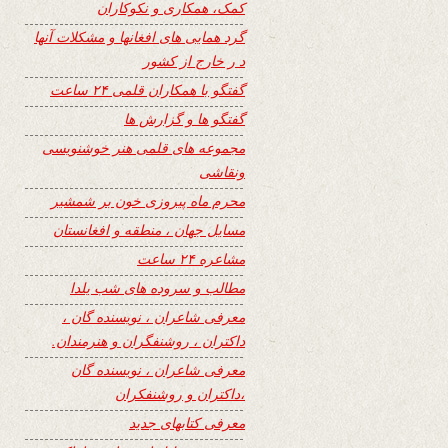
کمک، همکاری و نکوکاران
گرد همایی های افغانها و مشکلات آنها
د ر خارج از کشور
گفتگو با همکاران قلمی ۲۴ ساعت
گفتگو ها و گزارش ها
مجموعه های قلمی هنر خوشنویسی
ونقاشی
محرم ماه پیروزی خون بر شمشیر
مسایل جهان ، منطقه و افغانستان
مشاعره ۲۴ ساعت
مطالب و سروده های شب یلدا
معرفی شاعران ، نویسنده گان ،
داکتران ، روشنفگران و هنرمندان.
معرفی شاعران ، نویسنده گان
،داکتران و روشنفکران
معرفی کتابهای جدید