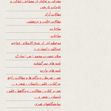
معرفی و تجلیل از مساجد ، اماکن و
عابدات تاریخی
مقالات آزاد
مقالات جالب و پژوهشی
مناجا ت
مناجات
موعظه ای از شیخ الاسلام خواجه
عبدالله « انصاری »
میلاد حضرت محمد ( ص ) مبارک
نامه های سرگشاده
نامه های وارده
نفد ، تقریظ ، دیدگاه ها و مقالات راجع
به کتاب ، فلم ، داستان ، شعر و …
نفد بر کتاب ، مقالات ، دیدگاهها ، فلم ،
داستان ، شعر و …
نمایشگاههای هنری
نیمه شعبان