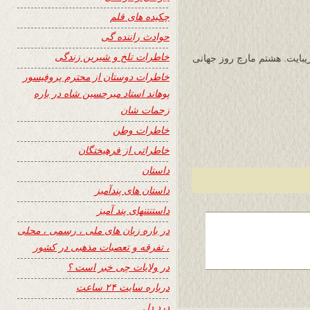
چکیده های قلم
حوادث راننده گی
خاطرات تلخ و شیرین زندگی
یبایت. هشتم مارچ روز جهانی
خاطرات دوستان از محترم پروفیسور
پوهاند استاد میرحسین شاه در باره
زحمات شان
خاطرات وطن
خاطراتی از فرهیختگان
داستان
داستان های پندآمیز
داستنتنهای پند آمیز
در باره زبان های ملی ، رسمی ، محلی
، تفرقه و تعصبات مذهبی در کشور
در ولایات چی خبر است ؟
درباره سایت ۲۴ ساعت
درد دل