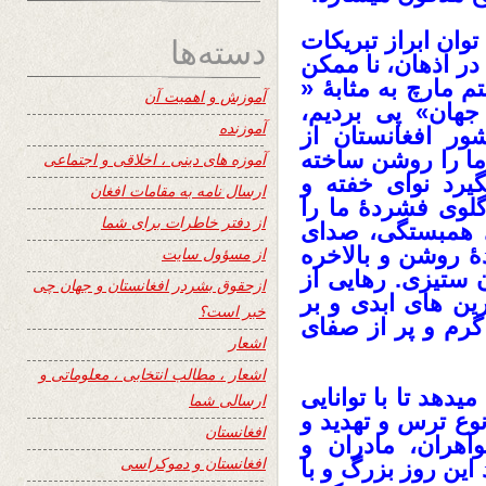
توان ابراز تبریکات
دسته‌ها
در اذهان، نا ممکن
 مارچ به مثابۀ «
آموزش و اهمیت آن
هان» پی بردیم،
آموزنده
ور افغانستان از
ا را روشن ساخته
آموزه های دینی ، اخلاقی و اجتماعی
یرد نوای خفته و
ارسال نامه به مقامات افغان
گلوی فشردۀ ما را
از دفتر خاطرات برای شما
ی همبستگی، صدای
ۀ روشن و بالاخره
از مسؤول سایت
 ستیزی. رهایی از
ازحقوق بشردر افغانستان و جهان چی
ین های ابدی و بر
خبر است؟
رم و پر از صفای
اشعار
اشعار ، مطالب انتخابی ، معلوماتی و
دهد تا با توانایی
ارسالی شما
نوع ترس و تهدید و
افغانستان
اهران، مادران و
افغانستان و دموکراسی
ین روز بزرگ و با