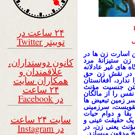
۲۴ ساعت در
توییتر Twitter
ل
 اسارت زن ها در
کانون دوستداران،
زن ستیزانۀ مرد
ه های غیر عادلانه
علاقمندان و
ن در نقش زن حق
همکاران سایت
دارد، افغانستان
تن جنسیت مؤنث
۲۴ ساعت
نفس را از مالکان
در Facebook
 سر زمین تبعیض ها
طقویست، سرزمینی
بقا و دوام حیات
سایت ۲۴ ساعت
 یک حقیقت عینی و
در Instagram
نث یعنی زن، در
خ مدفون میسازد.