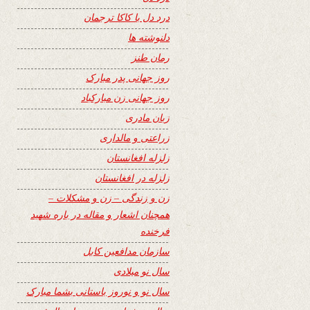
درد دل با کاکا ترجمان
دلنوشته ها
رمان طنز
روز جهانی پدر مبارک
روز جهانی زن مبارکباد
زبان مادری
زراعتی و مالداری
زلزله افغانستان
زلزله در افغانستان
زن و زندگی – زن و مشکلات –
همچنان اشعار و مقاله در باره شهید
فرخنده
سازمان مدافعین کابل
سال نو میلادی
سال نو و نوروز باستانی بشما مبارک