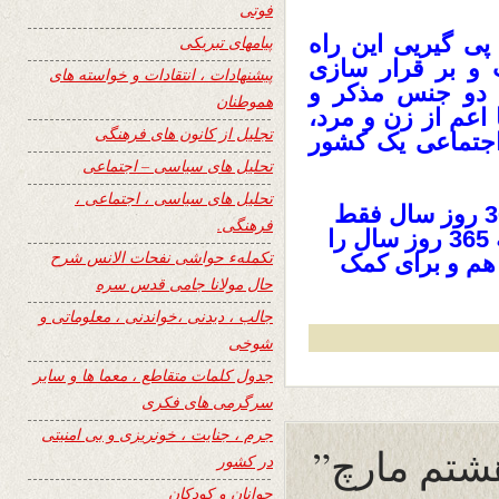
فوتی
پی گیریی این راه
پیامهای تبریکی
 و بر قرار سازی
پیشنهادات ، انتقادات و خواسته های
ن دو جنس مذکر و
هموطنان
 اعم از زن و مرد،
تجلیل از کانون های فرهنگی
جتماعی یک کشور
تحلیل های سیاسی – اجتماعی
تحلیل های سیاسی ، اجتماعی ،
به امید روزیکه دیگر زنان افغانستان در 365 روز سال فقط
فرهنگی.
یک روز را روز همبستگی زنان نداشته بلکه 365 روز سال را
تکملهء حواشی نفحات الانس شرح
 هم و برای کمک
حال مولانا جامی قدس سره
جالب ، دیدنی ،خواندنی ، معلوماتی و
شوخی
جدول کلمات متقاطع ، معما ها و سایر
سرگرمی های فکری
جرم ، جنایت ، خونریزی و بی امنیتی
هشتم مارچ”
در کشور
جوانان و کودکان