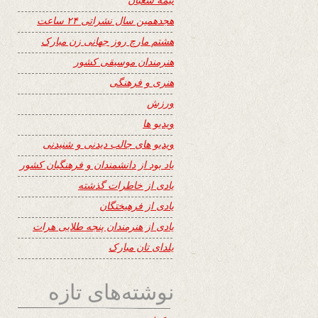
هجدهمین سال نشراتی ۲۴ ساعت
هشتم مارچ روز جهانی زن مبارک
هنرمندان موسیقی کشور
هنری و فرهنگی
ورزش
ویدیو ها
ویدیو های جالب دیدنی و شنیدنی
یاد بود از دانشمندان و فرهنگیان کشور
یادی از خاطرات گذشته
یادی از فرهیختگان
یادی از هنرمندان پنجه طلایی هرات
یلدای تان مبارک
نوشته‌های تازه