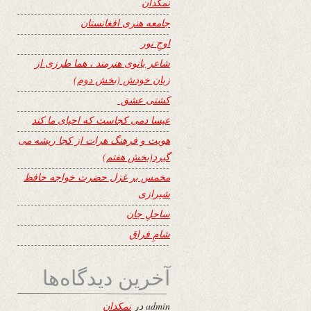
نمکدان
جامعه هنری افغانستان
اوجِ نور
شاعر بانوی هنرمند ، هما طرزی از
زبان خودش (بخش دوم)
کشتی عشق
عیسا دمی کجاست که احیای ما کند
هویت و فرهنگ هرات از کجا ریشه می
گیرد(بخش هفتم)
مخمس بر غزل حضرت خواجه حافظ
شیرازی
ساحلِ جان
شامِ فراق
آخرین دیدگاه‌ها
admin
در
نمکدان