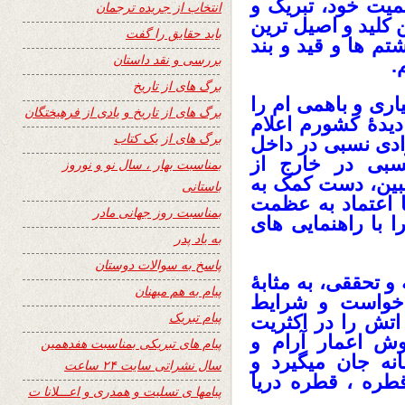
یت خود، تبریک و
انتخاب از جریده ترجمان
کلید و اصیل ترین
باید حقایق را گفت
 ها و قید و بند
بررسی و نقد داستان
.
برگ های از تاریخ
اری و باهمی ام را
برگ های از تاریخ و یادی از فرهیختگان
یدۀ کشورم اعلام
برگ های از یک کتاب
آزادی نسبی در داخل
کسبی در خارج از
بمناسبت بهار ، سال نو و نوروز
بین، دست کمک به
باستانی
ا اعتماد به عظمت
بمناسبت روز جهانی مادر
 با راهنمایی های
به یاد پدر
پاسخ به سوالات دوستان
و تحققی، به مثابۀ
پیام به هم میهنان
 خواست و شرایط
پیام تبریک
 اتش را در اکثریت
وش اعمار آرام و
پیام های تبریکی بمناسبت هفدهمین
نه جان میگیرد و
سال نشراتی سایت ۲۴ ساعت
طره ، قطره دریا
پیامها ی تسلیت و همدری و اعـــلانا ت