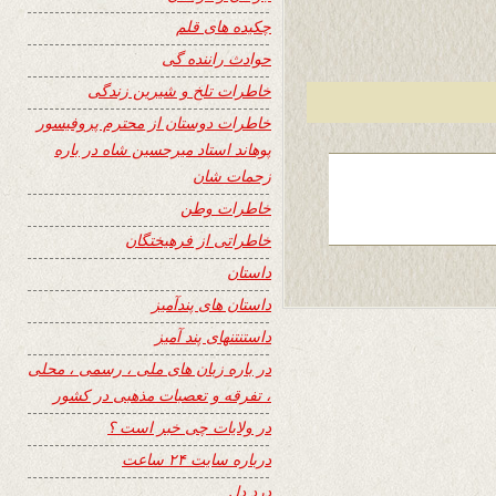
چکیده های قلم
حوادث راننده گی
خاطرات تلخ و شیرین زندگی
خاطرات دوستان از محترم پروفیسور
پوهاند استاد میرحسین شاه در باره
زحمات شان
خاطرات وطن
خاطراتی از فرهیختگان
داستان
داستان های پندآمیز
داستنتنهای پند آمیز
در باره زبان های ملی ، رسمی ، محلی
، تفرقه و تعصبات مذهبی در کشور
در ولایات چی خبر است ؟
درباره سایت ۲۴ ساعت
درد دل