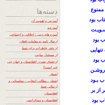
دسته‌ها
 ممنوع
تاب بود
آموزش و اهمیت آن
آموزنده
سـویـت
آموزه های دینی ، اخلاقی و اجتماعی
ب بود
ارسال نامه به مقامات افغان
از دفتر خاطرات برای شما
تنهایی
از مسؤول سایت
ب بود
ازحقوق بشردر افغانستان و جهان چی
خبر است؟
 روشـن
اشعار
اب بـود
اشعار ، مطالب انتخابی ، معلوماتی و
ارسالی شما
 از بر
افغانستان
اب بود
افغانستان و دموکراسی