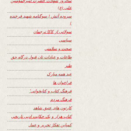
سالروز شهادت حضرت امیرالمؤمنین
علی (ع)
سروده آتش { سوگنامه شهید فرخنده
}
سولاتی از کاکا ترجمان
سیاسی
صحت و سلامتی
طاعات و عبادات تان قبول درگاه حق
طنز
عید همه مبارک
فراخوان ها
فرهنگ کتاب و کتابخوانی٬
فرهنگ مردم
کارتون های عتیق شاهد
کتاب هزار و یک حکایت ادبی تاریخی
کمپاین تفکرُ تحریر و عمل