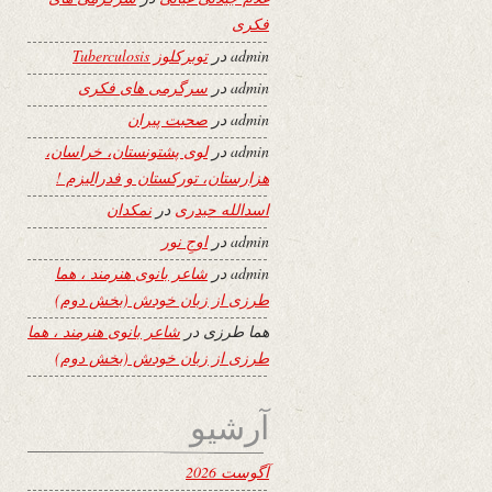
فکری
admin
در
توبرکلوز Tuberculosis
admin
در
سرگرمی های فکری
admin
در
صحبت پیران
admin
در
لوی پشتونستان، خراسان،
هزارستان، تورکستان و فدرالیزم !
اسدالله حیدری
در
نمکدان
admin
در
اوجِ نور
admin
در
شاعر بانوی هنرمند ، هما
طرزی از زبان خودش (بخش دوم)
هما طرزی
در
شاعر بانوی هنرمند ، هما
طرزی از زبان خودش (بخش دوم)
آرشیو
آگوست 2026