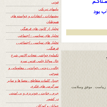
ـناکـم
فوتی
پیامهای تبریکی
ب بود
پیشنهادات ، انتقادات و خواسته های
هموطنان
تجلیل از کانون های فرهنگی
تحلیل های سیاسی – اجتماعی
تحلیل های سیاسی ، اجتماعی ،
فرهنگی.
تکملهء حواشی نفحات الانس شرح
حال مولانا جامی قدس سره
جالب ، دیدنی ،خواندنی ، معلوماتی و
شوخی
جدول کلمات متقاطع ، معما ها و سایر
سرگرمی های فکری
ی زیباست . موفق وسلامت
جرم ، جنایت ، خونریزی و بی امنیتی
در کشور
جوانان و کودکان