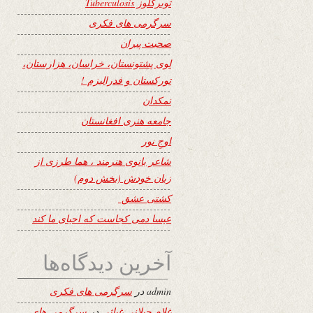
توبرکلوز Tuberculosis
سرگرمی های فکری
صحبت پیران
لوی پشتونستان، خراسان، هزارستان،
تورکستان و فدرالیزم !
نمکدان
جامعه هنری افغانستان
اوجِ نور
شاعر بانوی هنرمند ، هما طرزی از
زبان خودش (بخش دوم)
کشتی عشق
عیسا دمی کجاست که احیای ما کند
آخرین دیدگاه‌ها
admin
در
سرگرمی های فکری
غلام جیلانی غیاثی
در
سرگرمی های