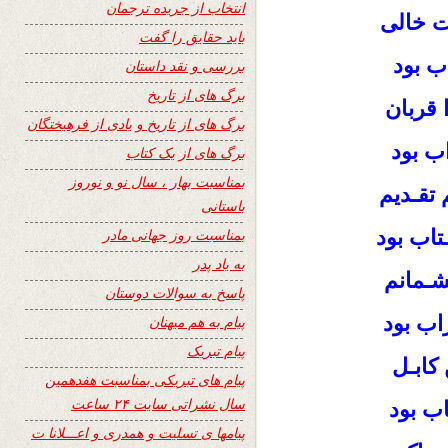
انتخاب از جریده ترجمان
ت خالی
باید حقایق را گفت
ب بود
بررسی و نقد داستان
برگ های از تاریخ
ا قربان
برگ های از تاریخ و یادی از فرهیختگان
ب بود
برگ های از یک کتاب
بمناسبت بهار ، سال نو و نوروز
 تقـدیم
باستانی
تاب بود
بمناسبت روز جهانی مادر
به یاد پدر
شـمانم
پاسخ به سوالات دوستان
اب بود
پیام به هم میهنان
پیام تبریک
 کابـل
پیام های تبریکی بمناسبت هفدهمین
سال نشراتی سایت ۲۴ ساعت
ب بود
پیامها ی تسلیت و همدری و اعـــلانا ت