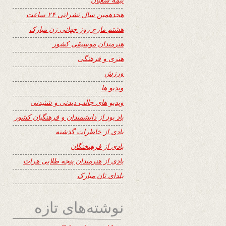
هجدهمین سال نشراتی ۲۴ ساعت
هشتم مارچ روز جهانی زن مبارک
هنرمندان موسیقی کشور
هنری و فرهنگی
ورزش
ویدیو ها
ویدیو های جالب دیدنی و شنیدنی
یاد بود از دانشمندان و فرهنگیان کشور
یادی از خاطرات گذشته
یادی از فرهیختگان
یادی از هنرمندان پنجه طلایی هرات
یلدای تان مبارک
نوشته‌های تازه