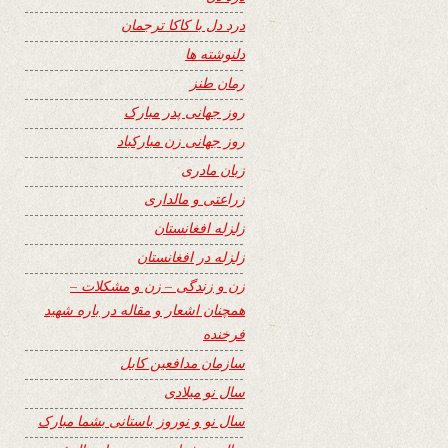
درد دل با کاکا ترجمان
دلنوشته ها
رمان طنز
روز جهانی پدر مبارک
روز جهانی زن مبارکباد
زبان مادری
زراعتی و مالداری
زلزله افغانستان
زلزله در افغانستان
زن و زندگی – زن و مشکلات –
همچنان اشعار و مقاله در باره شهید
فرخنده
سازمان مدافعین کابل
سال نو میلادی
سال نو و نوروز باستانی بشما مبارک