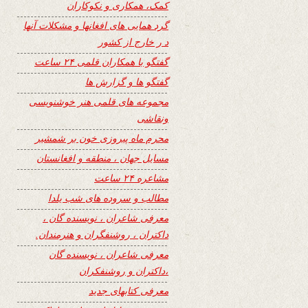
کمک، همکاری و نکوکاران
گرد همایی های افغانها و مشکلات آنها
د ر خارج از کشور
گفتگو با همکاران قلمی ۲۴ ساعت
گفتگو ها و گزارش ها
مجموعه های قلمی هنر خوشنویسی
ونقاشی
محرم ماه پیروزی خون بر شمشیر
مسایل جهان ، منطقه و افغانستان
مشاعره ۲۴ ساعت
مطالب و سروده های شب یلدا
معرفی شاعران ، نویسنده گان ،
داکتران ، روشنفگران و هنرمندان.
معرفی شاعران ، نویسنده گان
،داکتران و روشنفکران
معرفی کتابهای جدید