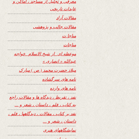
معرفی و تجلیل از مساجد ، اماکن و
عابدات تاریخی
مقالات آزاد
مقالات جالب و پژوهشی
مناجا ت
مناجات
موعظه ای از شیخ الاسلام خواجه
عبدالله « انصاری »
میلاد حضرت محمد ( ص ) مبارک
نامه های سرگشاده
نامه های وارده
نفد ، تقریظ ، دیدگاه ها و مقالات راجع
به کتاب ، فلم ، داستان ، شعر و …
نفد بر کتاب ، مقالات ، دیدگاهها ، فلم ،
داستان ، شعر و …
نمایشگاههای هنری
نیمه شعبان