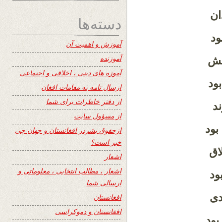
ان
دسته‌ها
د
آموزش و اهمیت آن
آموزنده
یش
آموزه های دینی ، اخلاقی و اجتماعی
ود
ارسال نامه به مقامات افغان
از دفتر خاطرات برای شما
د
از مسؤول سایت
بود
ازحقوق بشردر افغانستان و جهان چی
خبر است؟
ق
اشعار
اشعار ، مطالب انتخابی ، معلوماتی و
ود
ارسالی شما
ی
افغانستان
افغانستان و دموکراسی
ود