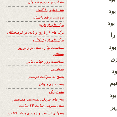
انتخاب از جریده ترجمان
باید حقایق را گفت
ود
بررسی و نقد داستان
بود
برگ های از تاریخ
برگ های از تاریخ و یادی از فرهیختگان
را
برگ های از یک کتاب
ود
بمناسبت بهار ، سال نو و نوروز
باستانی
زی
بمناسبت روز جهانی مادر
به یاد پدر
د
پاسخ به سوالات دوستان
یم
پیام به هم میهنان
پیام تبریک
ود
پیام های تبریکی بمناسبت هفدهمین
سال نشراتی سایت ۲۴ ساعت
یر
پیامها ی تسلیت و همدری و اعـــلانا ت