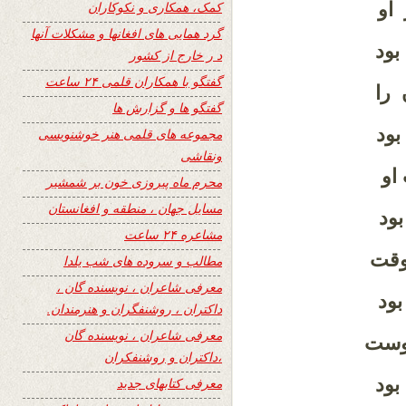
او
کمک، همکاری و نکوکاران
گرد همایی های افغانها و مشکلات آنها
ود
د ر خارج از کشور
گفتگو با همکاران قلمی ۲۴ ساعت
را
گفتگو ها و گزارش ها
ود
مجموعه های قلمی هنر خوشنویسی
ونقاشی
او
محرم ماه پیروزی خون بر شمشیر
مسایل جهان ، منطقه و افغانستان
ود
مشاعره ۲۴ ساعت
وقت
مطالب و سروده های شب یلدا
معرفی شاعران ، نویسنده گان ،
ود
داکتران ، روشنفگران و هنرمندان.
معرفی شاعران ، نویسنده گان
دوست
،داکتران و روشنفکران
ود
معرفی کتابهای جدید