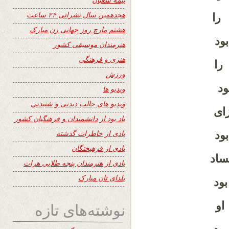
هجدهمین سال نشراتی ۲۴ ساعت
را
هشتم مارچ روز جهانی زن مبارک
ود
هنرمندان موسیقی کشور
هنری و فرهنگی
را
ورزش
د
ویدیو ها
ویدیو های جالب دیدنی و شنیدنی
ای
یاد بود از دانشمندان و فرهنگیان کشور
یادی از خاطرات گذشته
ود
یادی از فرهیختگان
ساد
یادی از هنرمندان پنجه طلایی هرات
یلدای تان مبارک
ود
او
نوشته‌های تازه