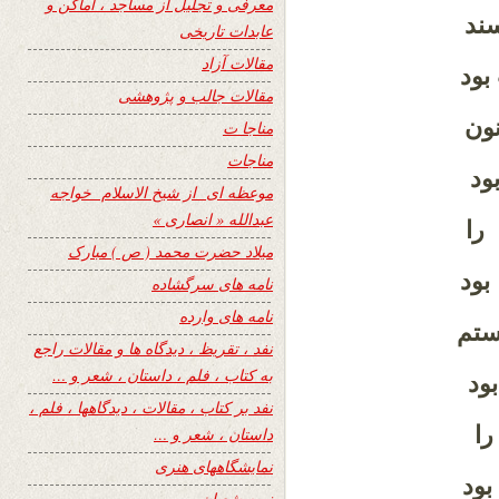
معرفی و تجلیل از مساجد ، اماکن و
ند
عابدات تاریخی
مقالات آزاد
ود
مقالات جالب و پژوهشی
ون
مناجا ت
مناجات
ود
موعظه ای از شیخ الاسلام خواجه
عبدالله « انصاری »
را
میلاد حضرت محمد ( ص ) مبارک
ود
نامه های سرگشاده
نامه های وارده
تم
نفد ، تقریظ ، دیدگاه ها و مقالات راجع
به کتاب ، فلم ، داستان ، شعر و …
ود
نفد بر کتاب ، مقالات ، دیدگاهها ، فلم ،
را
داستان ، شعر و …
نمایشگاههای هنری
ود
نیمه شعبان