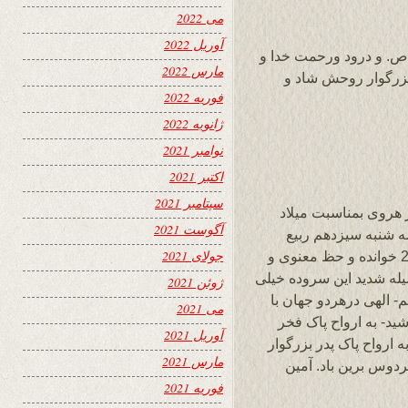
می 2022
آوریل 2022
ص. و درود ورحمت خدا و
مارس 2022
زرگوار روحش شاد و
فوریه 2022
ژانویه 2022
نوامبر 2021
اکتبر 2021
سپتامبر 2021
هروی بمناسبت میلاد
آگوست 2021
 شنبه سیزدهم ربیع
جولای 2021
الاول 1435 =24 جدی 1392 = 14جنوری 2014 خوانده و حظ معنوی و
له شدید این سروده خیلی
ژوئن 2021
م- الهی درهردو جهان با
می 2021
ید- به ارواح پاک فخر
آوریل 2021
ارواح پاک پدر بزرگوار
مارس 2021
دوس برین باد. آمین
فوریه 2021