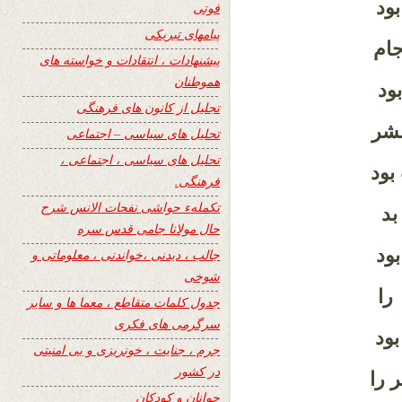
ود
فوتی
پیامهای تبریکی
ام
پیشنهادات ، انتقادات و خواسته های
هموطنان
ود
تجلیل از کانون های فرهنگی
بشر
تحلیل های سیاسی – اجتماعی
تحلیل های سیاسی ، اجتماعی ،
ود
فرهنگی.
تکملهء حواشی نفحات الانس شرح
بد
حال مولانا جامی قدس سره
ود
جالب ، دیدنی ،خواندنی ، معلوماتی و
شوخی
را
جدول کلمات متقاطع ، معما ها و سایر
سرگرمی های فکری
ود
جرم ، جنایت ، خونریزی و بی امنیتی
در کشور
را
جوانان و کودکان