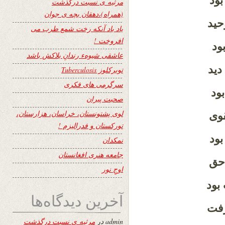
ود
مرثیه ی نسبت درگذشت
(همراه)،دهقان بچه ی جوان
ید
یاد باد آنکه رخت شمع طرب می
افروخت !
ود
عاشقی شیوهء رندانِ بلاکش باشد
دید
توبرکلوز Tuberculosis
سرگرمی های فکری
ود
صحبت پیران
لوی پشتونستان، خراسان، هزارستان،
وی
تورکستان و فدرالیزم !
ود
نمکدان
جامعه هنری افغانستان
حق
اوجِ نور
بود
آخرین دیدگاه‌ها
رفت
admin
در
مرثیه ی نسبت درگذشت