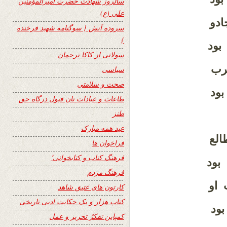
سالروز شهادت حضرت امیرالمؤمنین
علی (ع)
دو
سروده آتش { سوگنامه شهید فرخنده
}
ود
سولاتی از کاکا ترجمان
رب
سیاسی
صحت و سلامتی
ود
طاعات و عبادات تان قبول درگاه حق
طنز
عید همه مبارک
لع
فراخوان ها
فرهنگ کتاب و کتابخوانی٬
بود
فرهنگ مردم
 او
کارتون های عتیق شاهد
کتاب هزار و یک حکایت ادبی تاریخی
ود
کمپاین تفکرُ تحریر و عمل