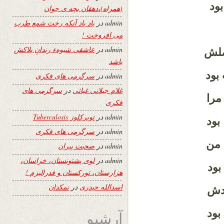
ود
(همراه)،دهقان بچه ی جوان
admin
در
یاد باد آنکه رخت شمع طرب
می افروخت !
admin
در
عاشقی شیوهء رندانِ بلاکش
ضلش
باشد
بود
admin
در
سرگرمی های فکری
غلام جیلانی غیاثی
در
سرگرمی های
را
فکری
admin
در
توبرکلوز Tuberculosis
ود
admin
در
سرگرمی های فکری
من
admin
در
صحبت پیران
admin
در
لوی پشتونستان، خراسان،
بود
هزارستان، تورکستان و فدرالیزم !
اسدالله حیدری
در
نمکدان
دش
ود
آرشیو