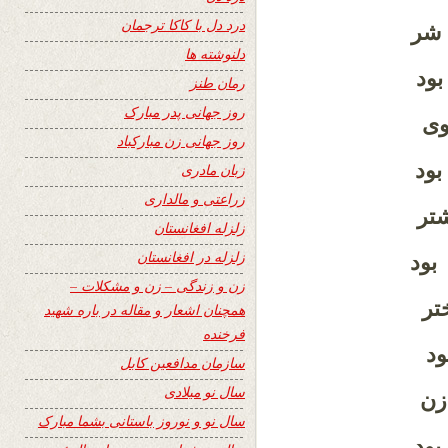
درد دل با کاکا ترجمان
شر
دلنوشته ها
ود
رمان طنز
روز جهانی پدر مبارک
وی
روز جهانی زن مبارکباد
ود
زبان مادری
زراعتی و مالداری
تر
زلزله افغانستان
زلزله در افغانستان
بود
زن و زندگی – زن و مشکلات –
تر
همچنان اشعار و مقاله در باره شهید
فرخنده
د
سازمان مدافعین کابل
سال نو میلادی
زن
سال نو و نوروز باستانی بشما مبارک
ود