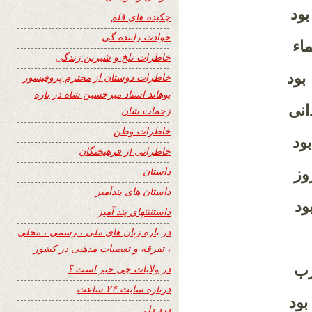
بود
چکیده های قلم
حوادث راننده گی
ء
خاطرات تلخ و شیرین زندگی
بود
خاطرات دوستان از محترم پروفیسور
پوهاند استاد میرحسین شاه در باره
انی
زحمات شان
خاطرات وطن
ود
خاطراتی از فرهیختگان
داستان
وز
داستان های پندآمیز
ود
داستنتنهای پند آمیز
در باره زبان های ملی ، رسمی ، محلی
، تفرقه و تعصبات مذهبی در کشور
رب
در ولایات چی خبر است ؟
درباره سایت ۲۴ ساعت
ود
درد دل