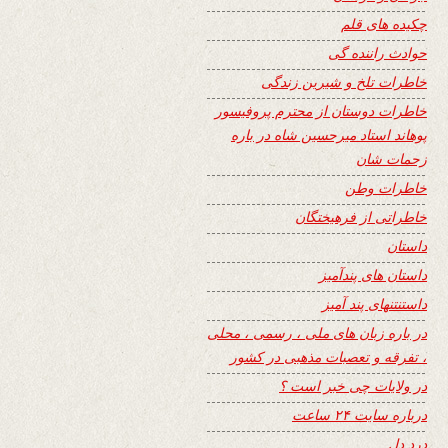
چکیده های قلم
حوادث راننده گی
خاطرات تلخ و شیرین زندگی
خاطرات دوستان از محترم پروفیسور
پوهاند استاد میرحسین شاه در باره
زحمات شان
خاطرات وطن
خاطراتی از فرهیختگان
داستان
داستان های پندآمیز
داستنتنهای پند آمیز
در باره زبان های ملی ، رسمی ، محلی
، تفرقه و تعصبات مذهبی در کشور
در ولایات چی خبر است ؟
درباره سایت ۲۴ ساعت
درد دل