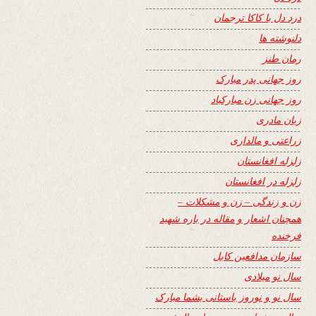
درد دل با کاکا ترجمان
دلنوشته ها
رمان طنز
روز جهانی پدر مبارک
روز جهانی زن مبارکباد
زبان مادری
زراعتی و مالداری
زلزله افغانستان
زلزله در افغانستان
زن و زندگی – زن و مشکلات –
همچنان اشعار و مقاله در باره شهید
فرخنده
سازمان مدافعین کابل
سال نو میلادی
سال نو و نوروز باستانی بشما مبارک