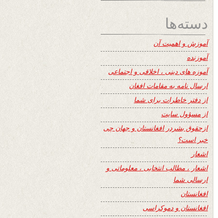
دسته‌ها
آموزش و اهمیت آن
آموزنده
آموزه های دینی ، اخلاقی و اجتماعی
ارسال نامه به مقامات افغان
از دفتر خاطرات برای شما
از مسؤول سایت
ازحقوق بشردر افغانستان و جهان چی
خبر است؟
اشعار
اشعار ، مطالب انتخابی ، معلوماتی و
ارسالی شما
افغانستان
افغانستان و دموکراسی