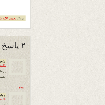
Tags:
نعمت الله پ
۲ پاسخ به “و اما :”
dmin
22 سپتامبر 2013 در 22:57
بشیر
پاسخ
همای
23 سپتامبر 2013 در 20:47
شعر 