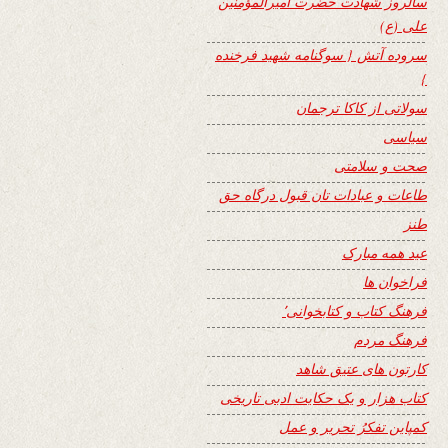
سالروز شهادت حضرت امیرالمؤمنین
علی (ع)
سروده آتش { سوگنامه شهید فرخنده
}
سولاتی از کاکا ترجمان
سیاسی
صحت و سلامتی
طاعات و عبادات تان قبول درگاه حق
طنز
عید همه مبارک
فراخوان ها
فرهنگ کتاب و کتابخوانی٬
فرهنگ مردم
کارتون های عتیق شاهد
کتاب هزار و یک حکایت ادبی تاریخی
کمپاین تفکرُ تحریر و عمل