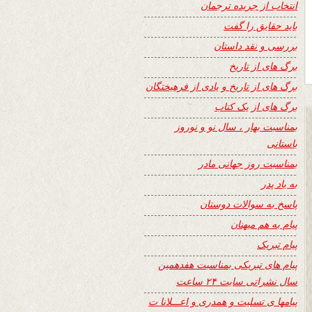
انتخاب از جریده ترجمان
باید حقایق را گفت
بررسی و نقد داستان
برگ های از تاریخ
برگ های از تاریخ و یادی از فرهیختگان
برگ های از یک کتاب
بمناسبت بهار ، سال نو و نوروز
باستانی
بمناسبت روز جهانی مادر
به یاد پدر
پاسخ به سوالات دوستان
پیام به هم میهنان
پیام تبریک
پیام های تبریکی بمناسبت هفدهمین
سال نشراتی سایت ۲۴ ساعت
پیامها ی تسلیت و همدری و اعـــلانا ت