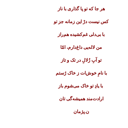
هر جا که تو پا گذاری با ناز
کس نیست درْ این زمانه جز تو
با بی‌دلی غم‌کشیده هم‌راز
من لاله‌یی داغ‌دارم، امّا
تو آبِ زُلالِ در تک و تاز
با نامِ خوش‌ات ز خاک رُستم
با یادِ تو خاک می‌شوم باز
ارادت‌مند همیشه‌گی تان
ن.پژمان