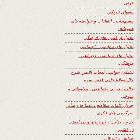
فوتی
پیامهای تبریکی
پیشنهادات ، انتقادات و خواسته های
هموطنان
تجلیل از کانون های فرهنگی
تحلیل های سیاسی – اجتماعی
تحلیل های سیاسی ، اجتماعی ،
فرهنگی.
تکملهء حواشی نفحات الانس شرح
حال مولانا جامی قدس سره
جالب ، دیدنی ،خواندنی ، معلوماتی و
شوخی
جدول کلمات متقاطع ، معما ها و سایر
سرگرمی های فکری
جرم ، جنایت ، خونریزی و بی امنیتی
در کشور
جوانان و کودکان