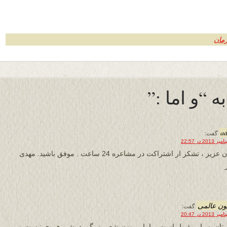
ژمان
a
گفت:
پژمان عزیز ، تشکر ار اشتراکت در مشاعره 24 ساعت . موفق باشید. مهدی
ون عالمی
گفت:
تان بسیار مقبول است – اما بر وزن شعر بزرگمرد بشیر هروی نیست و