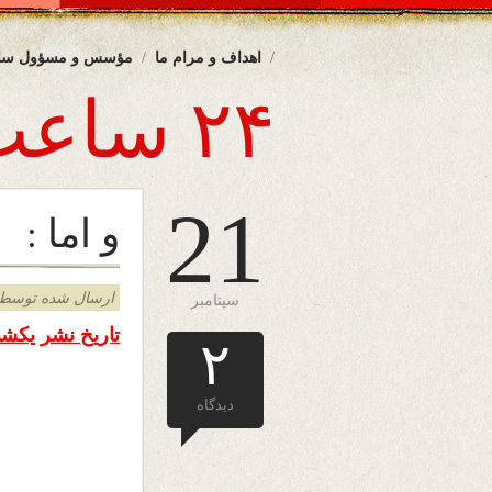
اهداف و مرام ما
مؤسس و مسؤول سا
۲۴ ساعت
21
و اما :
ارسال شده توسط admin د
سپتامبر
تاریخ نشر یکشنبه 22 سپتامبر 2013
۲
دیدگاه