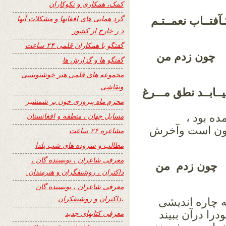
کمک، همکاری و نکوکاران
گرد همایی های افغانها و مشکلات آنها
ــاب نعمــتـم
د ر خارج از کشور
گفتگو با همکاران قلمی ۲۴ ساعت
چون زدم من
گفتگو ها و گزارش ها
مجموعه های قلمی هنر خوشنویسی
ونقاشی
ابــد نطق مـــرغ
محرم ماه پیروزی خون بر شمشیر
مسایل جهان ، منطقه و افغانستان
ه بود ،
نون است وآخرش
مشاعره ۲۴ ساعت
مطالب و سروده های شب یلدا
معرفی شاعران ، نویسنده گان ،
چون زدم من
داکتران ، روشنفگران و هنرمندان.
معرفی شاعران ، نویسنده گان
،داکتران و روشنفکران
ه چاره اندیشی
را درآن ببیند
معرفی کتابهای جدید