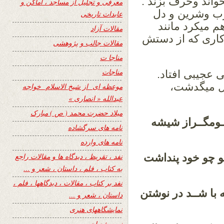
اند وحرف بزند .
معرفی و تجلیل از مساجد ، اماکن و
رب وشرین و دل
عابدات تاریخی
م میکرد مانند
مقالات آزاد
کاری که از دستش
مقالات جالب و پژوهشی
مناجا ت
مناجات
عجیبی افتاد.
ل میگدشت،
موعظه ای از شیخ الاسلام خواجه
عبدالله « انصاری »
میلاد حضرت محمد ( ص ) مبارک
ـومگــراز شیشه
نامه های سرگشاده
نامه های وارده
و چو خود پنداشت
نفد ، تقریظ ، دیدگاه ها و مقالات راجع
به کتاب ، فلم ، داستان ، شعر و …
نفد بر کتاب ، مقالات ، دیدگاهها ، فلم ،
با شــد در نوشتن
داستان ، شعر و …
نمایشگاههای هنری
نیمه شعبان