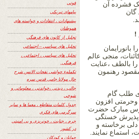
فوتی
نک فشرده آن
 گان
پیامهای تبریکی
.
پیشنهادات ، انتقادات و خواسته های
هموطنان
!
تجلیل از کانون های فرهنگی
تحلیل های سیاسی – اجتماعی
بانورایمان
ائنات، منجی عالم
تحلیل های سیاسی ، اجتماعی ،
فرهنگی.
 بالطف ،عنایت
مقصود رهنمون
تکملهء حواشی نفحات الانس شرح
حال مولانا جامی قدس سره
جالب ، دیدنی ،خواندنی ، معلوماتی و
ی طلب گام
شوخی
د وحرمتی افزون
جدول کلمات متقاطع ، معما ها و سایر
عرس مبارک حضرت
سرگرمی های فکری
ا پذیرش خستگی
جرم ، جنایت ، خونریزی و بی امنیتی
 دلی برخاسته و
در کشور
، استماع نمایند.
جوانان و کودکان