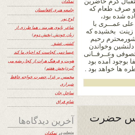
تقبال گرم حاضرین
نمکدان
 و صرف طعام که
جامعه هنری افغانستان
ده شده بود،
اوجِ نور
علی عمـــری با
شاعر بانوی هنرمند ، هما طرزی از
 زینت بخشیده که
زبان خودش (بخش دوم)
کشورمحترم رحیم
کشتی عشق
دلنشین وخواندن
عیسا دمی کجاست که احیای ما کند
صوفی وعــرفــانی
ا بوجود آمده بود
هویت و فرهنگ هرات از کجا ریشه می
ه ها خواهد بود .
گیرد(بخش هفتم)
مخمس بر غزل حضرت خواجه حافظ
شیرازی
ساحلِ جان
شامِ فراق
عرس حضرت
آخرین دیدگاه‌ها
admin
در
نمکدان