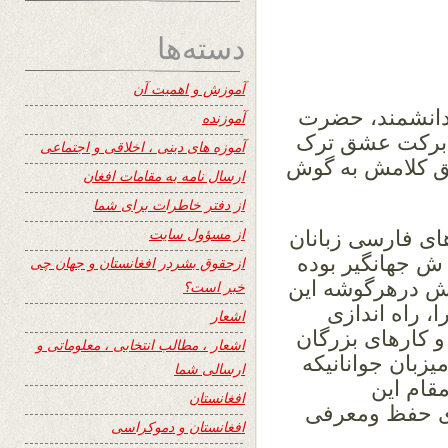
دسته‌ها
آموزش و اهمیت آن
دانشمند، حضرت
آموزنده
 برکت عشق ترک
آموزه های دینی ، اخلاقی و اجتماعی
 کلامش به گوش
ارسال نامه به مقامات افغان
از دفتر خاطرات برای شما
از مسؤول سایت
ی فارسی زبانان
 ش جهانگیر بوده
ازحقوق بشردر افغانستان و جهان چی
 درهرگوشه این
خبر است؟
، راه اندازی
اشعار
و کارهای بزرگان
اشعار ، مطالب انتخابی ، معلوماتی و
بان جوانانیکه
ارسالی شما
قام این
افغانستان
ای حفظ ومعرفی
افغانستان و دموکراسی