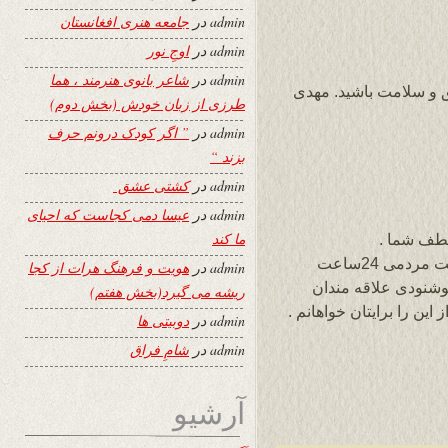
admin
در
جامعه هنری افغانستان
admin
در
اوجِ نور
admin
در
شاعر بانوی هنرمند ، هما
 و سلامت باشید. مهدی
طرزی از زبان خودش (بخش دوم)
admin
در
” اگر کودک درونم حرف
بزند “
admin
در
کشتی عشق
admin
در
عیسا دمی کجاست که احیای
ما کند
لطف شما .
شما که خود با عث افتخار همکاران قلمی سایت مردمی 24ساعت
admin
در
هویت و فرهنگ هرات از کجا
وشنودی علاقه مندان
ریشه می گیرد(بخش هفتم)
این را برایتان خواهانم .
admin
در
دوبیتی ها
admin
در
شامِ فراق
آرشیو