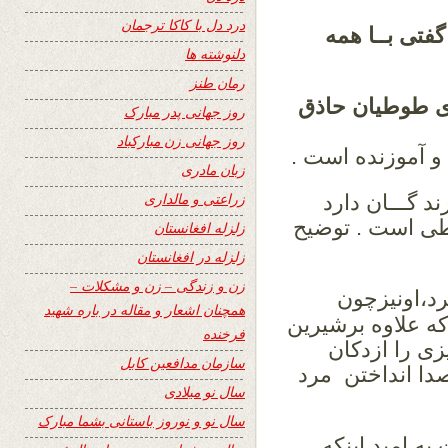
درد دل با کاکا ترجمان
تی بــا همه
دلنوشته ها
رمان طنز
 طوطیان حاذق
روز جهانی پدر مبارک
روز جهانی زن مبارکباد
 و آموزنده است .
زبان مادری
زراعتی و مالداری
 گـــان دارد
طی است . توضیح
زلزله افغانستان
زلزله در افغانستان
زن و زندگی – زن و مشکلات –
د،اونیزچون
همچنان اشعار و مقاله در باره شهید
ه علاوه برشیرین
فرخنده
زی را ازدکان
سازمان مدافعین کابل
صدا انداختن مرد
سال نو میلادی
سال نو و نوروز باستانی بشما مبارک
ه امید اینکه