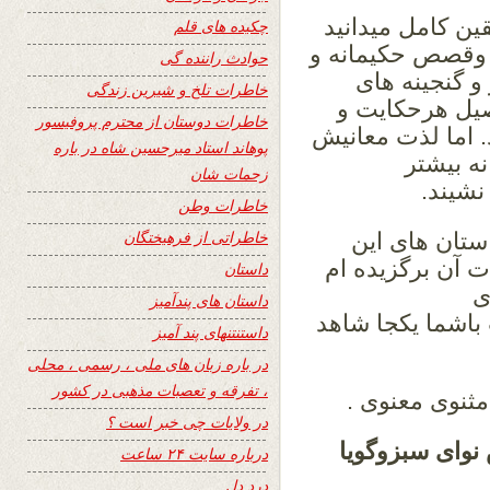
ن کامل میدانید
چکیده های قلم
 وقصص حکیمانه و
حوادث راننده گی
و گنجینه های
خاطرات تلخ و شیرین زندگی
صیل هرحکایت و
خاطرات دوستان از محترم پروفیسور
 اما لذت معانیش
پوهاند استاد میرحسین شاه در باره
نه بیشتر
زحمات شان
شیند.
خاطرات وطن
خاطراتی از فرهیختگان
تان های این
 آن برگزیده ام
داستان
ی
داستان های پندآمیز
باشما یکجا شاهد
داستنتنهای پند آمیز
در باره زبان های ملی ، رسمی ، محلی
، تفرقه و تعصبات مذهبی در کشور
نوی معنوی .
در ولایات چی خبر است ؟
ای سبزوگویا
درباره سایت ۲۴ ساعت
درد دل