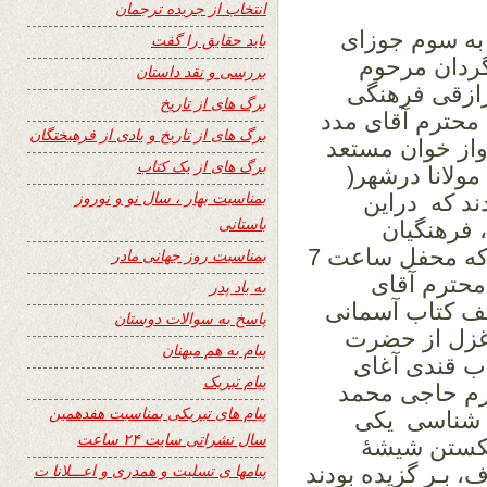
انتخاب از جریده ترجمان
ف است به سوم جوزای
باید حقایق را گفت
گردان مرحوم
بررسی و نقد داستان
رازقی فرهنگی
برگ های از تاریخ
محترم آقای مدد
برگ های از تاریخ و یادی از فرهیختگان
واز خوان مستعد
برگ های از یک کتاب
ولانا درشهر(
بمناسبت بهار ، سال نو و نوروز
ند که دراین
باستانی
 فرهنگیان
ودیگرهموطنان عزیز اشتراک نموده بودند که محفل ساعت 7
بمناسبت روز جهانی مادر
 محترم آقای
به یاد پدر
یف کتاب آسمانی
پاسخ به سوالات دوستان
 غزل از حضرت
پیام به هم میهنان
ب قندی آغای
پیام تبریک
ترم حاجی محمد
پیام های تبریکی بمناسبت هفدهمین
 شناسی یکی
سال نشراتی سایت ۲۴ ساعت
شکستن شیشۀ
پیامها ی تسلیت و همدری و اعـــلانا ت
 بـر گزیده بودند