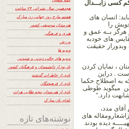
کسی زابـــدال
هجدهمین سال نشراتی ۲۴ ساعت
د: انسان های
هشتم مارچ روز جهانی زن مبارک
خویش را
هنرمندان موسیقی کشور
 هرگز بــه عمق و
هنری و فرهنگی
قایس های خودبه
ورزش
ی وبدوراز حقیقت
ویدیو ها
ویدیو های جالب دیدنی و شنیدنی
ن ، نمایان کردن
یاد بود از دانشمندان و فرهنگیان کشور
 ست . دراین
یادی از خاطرات گذشته
 به اصطلاح حکما
یادی از فرهیختگان
سخن میگوید طوطی
یادی از هنرمندان پنجه طلایی هرات
ابهت دارد.”
یلدای تان مبارک
قای مدد،
زاشعارومقاله های
نوشته‌های تازه
ــــه دیده بودند