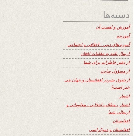
دسته‌ها
آموزش و اهمیت آن
آموزنده
آموزه های دینی ، اخلاقی و اجتماعی
ارسال نامه به مقامات افغان
از دفتر خاطرات برای شما
از مسؤول سایت
ازحقوق بشردر افغانستان و جهان چی
خبر است؟
اشعار
اشعار ، مطالب انتخابی ، معلوماتی و
ارسالی شما
افغانستان
افغانستان و دموکراسی