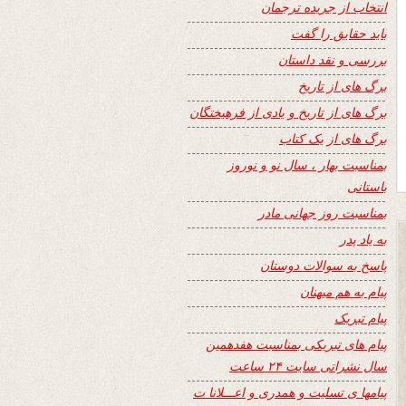
انتخاب از جریده ترجمان
باید حقایق را گفت
بررسی و نقد داستان
برگ های از تاریخ
برگ های از تاریخ و یادی از فرهیختگان
برگ های از یک کتاب
بمناسبت بهار ، سال نو و نوروز
باستانی
بمناسبت روز جهانی مادر
به یاد پدر
پاسخ به سوالات دوستان
پیام به هم میهنان
پیام تبریک
پیام های تبریکی بمناسبت هفدهمین
سال نشراتی سایت ۲۴ ساعت
پیامها ی تسلیت و همدری و اعـــلانا ت