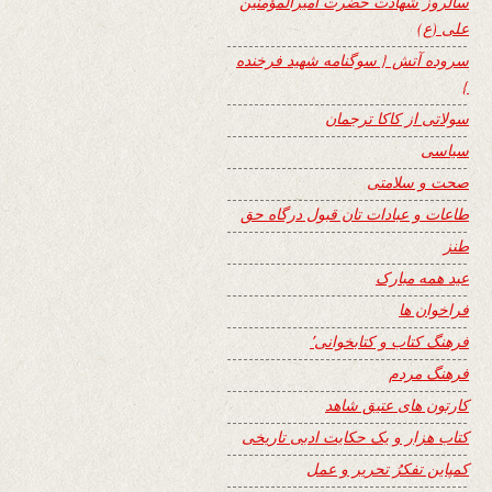
سالروز شهادت حضرت امیرالمؤمنین
علی (ع)
سروده آتش { سوگنامه شهید فرخنده
}
سولاتی از کاکا ترجمان
سیاسی
صحت و سلامتی
طاعات و عبادات تان قبول درگاه حق
طنز
عید همه مبارک
فراخوان ها
فرهنگ کتاب و کتابخوانی٬
فرهنگ مردم
کارتون های عتیق شاهد
کتاب هزار و یک حکایت ادبی تاریخی
کمپاین تفکرُ تحریر و عمل