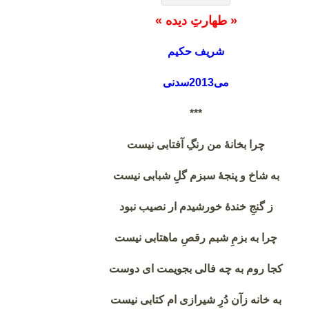
« طهارتِ دیده »
شریف حکیم
می2013سدنی
***
چرا بخانۀ من رنگِ آفتابی نیست
به شاخ و پنجۀ سبزم گلِ شبابی نیست
ز گنجِ خندۀ خورشیدم ار نصیب نبود
چرا به بزمِ شبم رقصِ ماهتابی نیست
کجا روم به چه فالی بجویمت ای دوست
به خانه زآن دُرِ شیرازی ام کتابی نیست