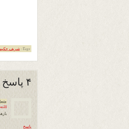
Tags:
شریف حکیم
۴ پاسخ به “طهارتِ دیده”
dmin
26 می 2013 در 09:26
بازه
پاسخ