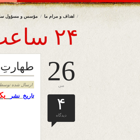
اهداف و مرام ما
مؤسس و مسؤول سا
۲۴ ساعت
26
طهارتِ 
ارسال شده توسط admin د
می
یک
تاریخ نشر
۴
دیدگاه