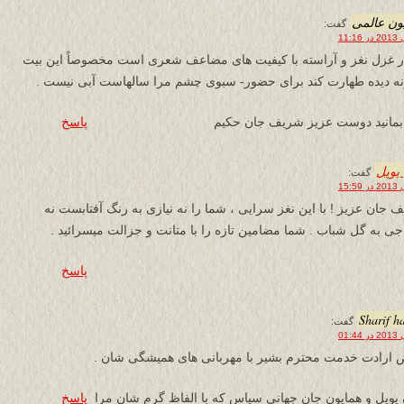
ون عالمی
گفت:
ر غزل نغز و آراسته با کیفیت های مضاعف شعری است مخصوصاً این بیت
ه دیده طهارت کند برای حضور- سبوی چشم مرا سالهاست آبی نیست .
بمانید دوست عزیز شریف جان حکیم
پاسخ
پوپل
گفت:
 جان عزیز ! با این نغز سرایی ، شما را نه نیازی به رنگ آفتابست نه
اجی به گل شباب . شما مضامین تازه را با متانت و جزالت میسرائید .
پاسخ
Sharif h
گفت:
ارادت خدمت محترم بشير با مهربانى هاى هميشگى شان .
 پوپل و همايون جان جهانى سپاس كه با الفاظ گرم شان مرا
پاسخ