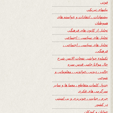
فوتی
پیامهای تبریکی
پیشنهادات ، انتقادات و خواسته های
هموطنان
تجلیل از کانون های فرهنگی
تحلیل های سیاسی – اجتماعی
تحلیل های سیاسی ، اجتماعی ،
فرهنگی.
تکملهء حواشی نفحات الانس شرح
حال مولانا جامی قدس سره
جالب ، دیدنی ،خواندنی ، معلوماتی و
شوخی
جدول کلمات متقاطع ، معما ها و سایر
سرگرمی های فکری
جرم ، جنایت ، خونریزی و بی امنیتی
در کشور
جوانان و کودکان