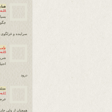
همای
26 می 2013 در 11:16
بسیا
چگون
سراینده و غزلگوی 
ولی 
26 می 2013 در 15:59
شریف
احتی
درود
akim
27 می 2013 در 01:44
عرض 
همچنان از ولى جان