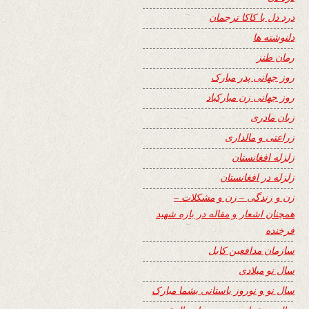
درد دل با کاکا ترجمان
دلنوشته ها
رمان طنز
روز جهانی پدر مبارک
روز جهانی زن مبارکباد
زبان مادری
زراعتی و مالداری
زلزله افغانستان
زلزله در افغانستان
زن و زندگی – زن و مشکلات –
همچنان اشعار و مقاله در باره شهید
فرخنده
سازمان مدافعین کابل
سال نو میلادی
سال نو و نوروز باستانی بشما مبارک