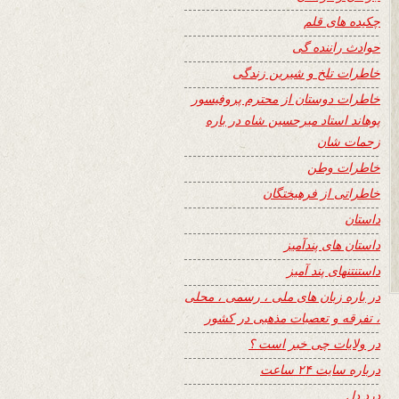
چکیده های قلم
حوادث راننده گی
خاطرات تلخ و شیرین زندگی
خاطرات دوستان از محترم پروفیسور
پوهاند استاد میرحسین شاه در باره
زحمات شان
خاطرات وطن
خاطراتی از فرهیختگان
داستان
داستان های پندآمیز
داستنتنهای پند آمیز
در باره زبان های ملی ، رسمی ، محلی
، تفرقه و تعصبات مذهبی در کشور
در ولایات چی خبر است ؟
درباره سایت ۲۴ ساعت
درد دل