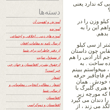
ی که ندارد یعنی
دسته‌ها
یلو وزن را در
آموزش و اهمیت آن
هم این را به
آموزنده
 بدهم.
آموزه های دینی ، اخلاقی و اجتماعی
ارسال نامه به مقامات افغان
شتر از سی کیلو
قابی چون داستان
از دفتر خاطرات برای شما
 آثار ادبی را هم
از مسؤول سایت
ه ساخت . به
ازحقوق بشردر افغانستان و جهان چی
میخواستم ببینم
خبر است؟
ام قاچاقبر حرفه
اشعار
ء خودش . همان
اشعار ، مطالب انتخابی ، معلوماتی و
 هنری گلبرگ با
ارسالی شما
 که مورچه زیر
افغانستان
را دندان می گیرد
افغانستان و دموکراسی
گد می زند ، از