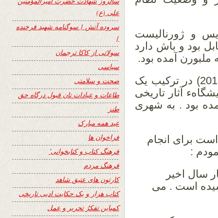
سالروز شهادت حضرت امیرالمؤمنین
علی (ع)
سروده آتش { سوگنامه شهید فرخنده
ویس و ژورنالیست
}
ل بود و باش دارد
سولاتی از کاکا ترجمان
 ملبورن آمده بود.
سیاسی
در اواخر ماه مارچ سال جاری عیسوی (2013) در ترکیب یک
صحت و سلامتی
یشگاهء آثار تاریخی
طاعات و عبادات تان قبول درگاه حق
مده بود . به شهری
طنز
عید همه مبارک
فراخوان ها
است برای انجام
مودم :
فرهنگ کتاب و کتابخوانی٬
فرهنگ مردم
ار سال اخیر
کارتون های عتیق شاهد
سیده است . می
کتاب هزار و یک حکایت ادبی تاریخی
کمپاین تفکرُ تحریر و عمل