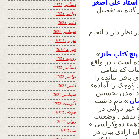
استاد علی اصغر
دسامبر 2023
 گناه به تفصیل
نوامبر 2023
اکتبر 2023
 نظر دارید انجام
سپتامبر 2023
مارس 2023
فوریه 2023
نج کتاب طنز
»
ژانویه 2023
ه است ، در واقع
دسامبر 2022
کتاب که شامل
نوامبر 2022
 باقی مانده را
 کوچک را آمادهء
اکتبر 2022
د آمدن نخستین
سپتامبر 2022
ان
» نام داشت .
آگوست 2022
 غیر دولتی در
جولای 2022
ح بدهم . وضعیت
ژوئن 2022
دههء دموکراسی »
می 2022
 آزادی بیان در