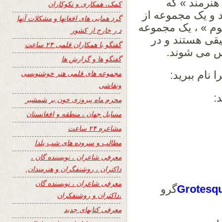
 هنرمند » که
کمک، همکاری و نکوکاران
د و یک مجموعه از
گرد همایی های افغانها و مشکلات آنها
وم » ، یک مجموعه
د ر خارج از کشور
قیقی هستند و در
گفتگو با همکاران قلمی ۲۴ ساعت
س می شوند.
گفتگو ها و گزارش ها
مجموعه های قلمی هنر خوشنویسی
 نام ببرید:
ونقاشی
:
محرم ماه پیروزی خون بر شمشیر
مسایل جهان ، منطقه و افغانستان
مشاعره ۲۴ ساعت
مطالب و سروده های شب یلدا
معرفی شاعران ، نویسنده گان ،
داکتران ، روشنفگران و هنرمندان.
معرفی شاعران ، نویسنده گان
Grotesq
گرو
،داکتران و روشنفکران
معرفی کتابهای جدید