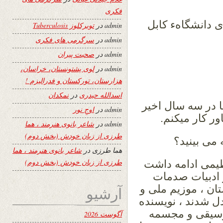
فکری
ی دانشگاهء کابل
admin
در
توبرکلوز Tuberculosis
admin
در
سرگرمی های فکری
admin
در
صحبت پیران
admin
در
لوی پشتونستان، خراسان،
هزارستان، تورکستان و فدرالیزم !
اسدالله حیدری
در
نمکدان
ا در سه سال اخیر
admin
در
اوجِ نور
ر کار میکنم.
admin
در
شاعر بانوی هنرمند ، هما
طرزی از زبان خودش (بخش دوم)
می بینید؟
هما طرزی
در
شاعر بانوی هنرمند ، هما
طرزی از زبان خودش (بخش دوم)
یمی ادامه داشت
 ادبیات صدمات
تان ، موزیم ملی و
آرشیو
دل شدند ، نویسنده
 موسیقی و مجسمه
آگوست 2026