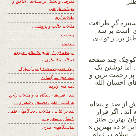
طنز
معرفی و تجلیل از مساجد ، اماکن و
عابدات تاریخی
مقالات آزاد
ستیزه گرِ ظرافت
مقالات جالب و پژوهشی
است بر سه
مناجا ت
ز پرداز توانای
مناجات
موعظه ای از شیخ الاسلام خواجه
د کوچک چند صفحه
عبدالله « انصاری »
 اما نوشتن یک
میلاد حضرت محمد ( ص ) مبارک
 پر زحمت ترین و
نامه های سرگشاده
ای احسان الله
نامه های وارده
نفد ، تقریظ ، دیدگاه ها و مقالات راجع
به کتاب ، فلم ، داستان ، شعر و …
ش از صد و پنجاه
ند . اگر قرار
نفد بر کتاب ، مقالات ، دیدگاهها ، فلم ،
وان بهترین طنز
داستان ، شعر و …
ین « ده بهترین »
نمایشگاههای هنری
. سلام در تمام
نیمه شعبان