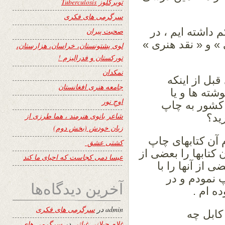
توبرکلوز Tuberculosis
سرگرمی های فکری
م داشته ایم ، در
صحبت پیران
 » و « نقد هنری »
لوی پشتونستان، خراسان، هزارستان،
تورکستان و فدرالیزم !
نمکدان
بل از اینکه
جامعه هنری افغانستان
شته ها و یا
اوجِ نور
 کشور به چاپ
شاعر بانوی هنرمند ، هما طرزی از
ید؟
زبان خودش (بخش دوم)
 آن کتابهای چاپ
کشتی عشق
 کتابها را بعضی از
عیسا دمی کجاست که احیای ما کند
 از آنها را با
 نمودم و در
آخرین دیدگاه‌ها
ه ام .
admin
در
سرگرمی های فکری
 کابل چه
غلام جیلانی غیاثی
در
سرگرمی های