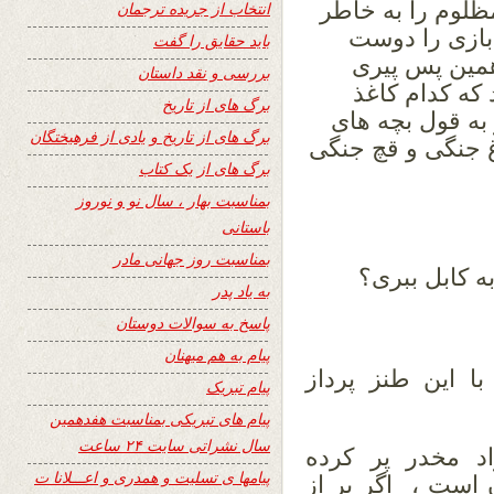
ظلوم را به خاطر
انتخاب از جریده ترجمان
بازی را دوست
باید حقایق را گفت
همین پس پیری
بررسی و نقد داستان
که کدام کاغذ
برگ های از تاریخ
به قول بچه های
برگ های از تاریخ و یادی از فرهیختگان
غ جنگی و قچ جنگی
برگ های از یک کتاب
بمناسبت بهار ، سال نو و نوروز
باستانی
بمناسبت روز جهانی مادر
 کابل ببری؟
به یاد پدر
پاسخ به سوالات دوستان
پیام به هم میهنان
ا این طنز پرداز
پیام تبریک
پیام های تبریکی بمناسبت هفدهمین
سال نشراتی سایت ۲۴ ساعت
اد مخدر پر کرده
پیامها ی تسلیت و همدری و اعـــلانا ت
 است ، اگر پر از