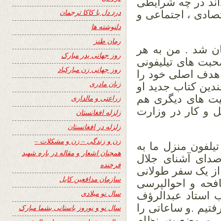
اند در چه شرایطی
درد دل با کاکا ترجمان
تصادی ، اجتماعی و
دلنوشته ها
رمان طنز
ان شد . من به هر
روز جهانی پدر مبارک
بت های تیلیفونی
روز جهانی زن مبارکباد
 هدف اصلی خود را
زبان مادری
دین کتاب جدید او
یت های دیگری هم
زراعتی و مالداری
ل و کار در وزارت
زلزله افغانستان
زلزله در افغانستان
زن و زندگی – زن و مشکلات –
یلفون منزل ما به
همچنان اشعار و مقاله در باره شهید
صدای آشنای جلال
فرخنده
از یک سفر طولانی
سازمان مدافعین کابل
فحه و احوالپرسی
سال نو میلادی
 استاد عبدالرؤف
تیم .و ساعاتی را
سال نو و نوروز باستانی بشما مبارک
ر و وضعیت نظام