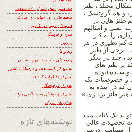
 اشکال مختلف طنز
هجدهمین سال نشراتی ۲۴ ساعت
رد و هم گروتسک ،
هشتم مارچ روز جهانی زن مبارک
م طنز هایی در
هنرمندان موسیقی کشور
 المثل و امثالهم
هنری و فرهنگی
ازی را به کار
ت کم نظیری در هر
ورزش
. برخی از طنز
ویدیو ها
 ، چند بار دیگر
ویدیو های جالب دیدنی و شنیدنی
قد بر طنز های
یاد بود از دانشمندان و فرهنگیان کشور
ویسنده نبوده
یادی از خاطرات گذشته
ها و خصوصیات یک
یادی از فرهیختگان
 که در آینده به
هنر طنز پردازی »
یادی از هنرمندان پنجه طلایی هرات
یلدای تان مبارک
واند یک کتاب ممد
نوشته‌های تازه
ت تحصیلات عالی
 از مضامین درسی