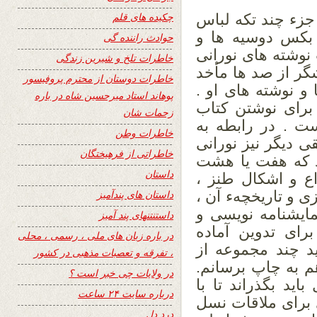
چکیده های قلم
جزء چند تکه لباس
 بکس دوسیه ها و
حوادث راننده گی
 نوشته های نورانی
خاطرات تلخ و شیرین زندگی
گر از صد ها مأخد
خاطرات دوستان از محترم پروفیسور
و نوشته های او .
پوهاند استاد میرحسین شاه در باره
 برای نوشتن کتاب
زحمات شان
ت . در رابطه به
خاطرات وطن
 دیگر نیز نورانی
خاطراتی از فرهیختگان
ود که هفت یا هشت
داستان
اع و اشکال طنز ،
ی و تاریخچهء آن ،
داستان های پندآمیز
مایشنامه نویسی و
داستنتنهای پند آمیز
رای تدوین آماده
در باره زبان های ملی ، رسمی ، محلی
د چند مجموعه از
، تفرقه و تعصبات مذهبی در کشور
م به چاپ برسانم.
در ولایات چی خبر است ؟
ید بگذراند تا با
درباره سایت ۲۴ ساعت
برای ملاقات نسل
درد دل