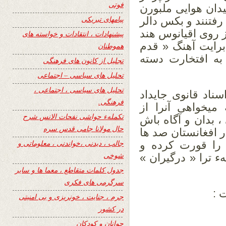
فوتی
دان هوایی ملبورن
پیامهای تبریکی
فتنند و بکس دالر
ز روی اقیانوس هند
پیشنهادات ، انتقادات و خواسته های
برایت آهنگ « قدم
هموطنان
به افتخارت دسته
تجلیل از کانون های فرهنگی
تحلیل های سیاسی – اجتماعی
تحلیل های سیاسی ، اجتماعی ،
ناد قانوی جایداد
فرهنگی.
میخواهی آنرا از
تکملهء حواشی نفحات الانس شرح
 بدان و آگاه باش
حال مولانا جامی قدس سره
 افغانستان صد ها
جالب ، دیدنی ،خواندنی ، معلوماتی و
را قورت کرده و
شوخی
ء ترا « درگیران »
جدول کلمات متقاطع ، معما ها و سایر
سرگرمی های فکری
 :
جرم ، جنایت ، خونریزی و بی امنیتی
در کشور
جوانان و کودکان