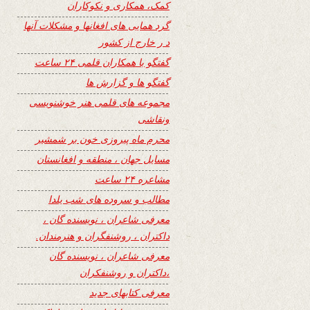
کمک، همکاری و نکوکاران
گرد همایی های افغانها و مشکلات آنها
د ر خارج از کشور
گفتگو با همکاران قلمی ۲۴ ساعت
گفتگو ها و گزارش ها
مجموعه های قلمی هنر خوشنویسی
ونقاشی
محرم ماه پیروزی خون بر شمشیر
مسایل جهان ، منطقه و افغانستان
مشاعره ۲۴ ساعت
مطالب و سروده های شب یلدا
معرفی شاعران ، نویسنده گان ،
داکتران ، روشنفگران و هنرمندان.
معرفی شاعران ، نویسنده گان
،داکتران و روشنفکران
معرفی کتابهای جدید