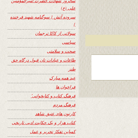
سالروز شهادت حضرت امیرالمؤمنین
علی (ع)
سروده آتش { سوگنامه شهید فرخنده
}
سولاتی از کاکا ترجمان
سیاسی
صحت و سلامتی
طاعات و عبادات تان قبول درگاه حق
طنز
عید همه مبارک
فراخوان ها
فرهنگ کتاب و کتابخوانی٬
فرهنگ مردم
کارتون های عتیق شاهد
کتاب هزار و یک حکایت ادبی تاریخی
کمپاین تفکرُ تحریر و عمل