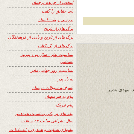
انتخاب از جریده ترجمان
باید حقایق را گفت
بررسی و نقد داستان
برگ های از تاریخ
برگ های از تاریخ و یادی از فرهیختگان
برگ های از یک کتاب
بمناسبت بهار ، سال نو و نوروز
باستانی
بمناسبت روز جهانی مادر
به یاد پدر
پاسخ به سوالات دوستان
د. مهدی بشیر
پیام به هم میهنان
پیام تبریک
پیام های تبریکی بمناسبت هفدهمین
سال نشراتی سایت ۲۴ ساعت
پیامها ی تسلیت و همدری و اعـــلانا ت