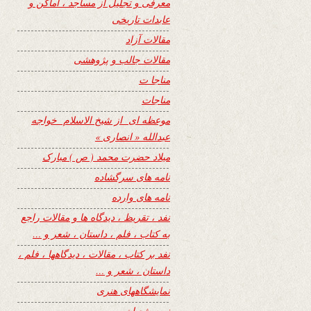
معرفی و تجلیل از مساجد ، اماکن و
عابدات تاریخی
مقالات آزاد
مقالات جالب و پژوهشی
مناجا ت
مناجات
موعظه ای از شیخ الاسلام خواجه
عبدالله « انصاری »
میلاد حضرت محمد ( ص ) مبارک
نامه های سرگشاده
نامه های وارده
نفد ، تقریظ ، دیدگاه ها و مقالات راجع
به کتاب ، فلم ، داستان ، شعر و …
نفد بر کتاب ، مقالات ، دیدگاهها ، فلم ،
داستان ، شعر و …
نمایشگاههای هنری
نیمه شعبان