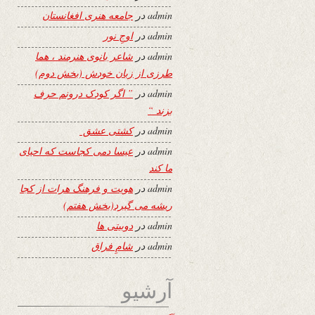
admin
در
جامعه هنری افغانستان
admin
در
اوجِ نور
admin
در
شاعر بانوی هنرمند ، هما
طرزی از زبان خودش (بخش دوم)
admin
در
” اگر کودک درونم حرف
بزند “
admin
در
کشتی عشق
admin
در
عیسا دمی کجاست که احیای
ما کند
admin
در
هویت و فرهنگ هرات از کجا
ریشه می گیرد(بخش هفتم)
admin
در
دوبیتی ها
admin
در
شامِ فراق
آرشیو