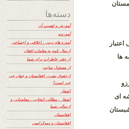
زمستان
دسته‌ها
آموزش و اهمیت آن
آموزنده
آموزه های دینی ، اخلاقی و اجتماعی
اعتبار
ارسال نامه به مقامات افغان
ه ها
از دفتر خاطرات برای شما
از مسؤول سایت
ازحقوق بشردر افغانستان و جهان چی
زو
خبر است؟
اشعار
شه ای
اشعار ، مطالب انتخابی ، معلوماتی و
ارسالی شما
شبستان
افغانستان
افغانستان و دموکراسی