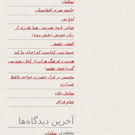
نمکدان
جامعه هنری افغانستان
اوجِ نور
شاعر بانوی هنرمند ، هما طرزی از
زبان خودش (بخش دوم)
کشتی عشق
عیسا دمی کجاست که احیای ما کند
هویت و فرهنگ هرات از کجا ریشه می
گیرد(بخش هفتم)
مخمس بر غزل حضرت خواجه حافظ
شیرازی
ساحلِ جان
شامِ فراق
آخرین دیدگاه‌ها
admin
در
نمکدان