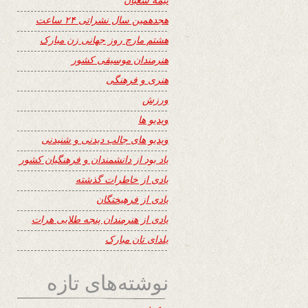
هجدهمین سال نشراتی ۲۴ ساعت
هشتم مارچ روز جهانی زن مبارک
هنرمندان موسیقی کشور
هنری و فرهنگی
ورزش
ویدیو ها
ویدیو های جالب دیدنی و شنیدنی
یاد بود از دانشمندان و فرهنگیان کشور
یادی از خاطرات گذشته
یادی از فرهیختگان
یادی از هنرمندان پنجه طلایی هرات
یلدای تان مبارک
نوشته‌های تازه