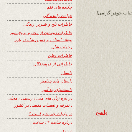
چکیده های قلم
جناب جوهر گرامی!
حوادث راننده گی
خاطرات تلخ و شیرین زندگی
خاطرات دوستان از محترم پروفیسور
پوهاند استاد میرحسین شاه در باره
زحمات شان
خاطرات وطن
خاطراتی از فرهیختگان
داستان
داستان های پندآمیز
داستنتنهای پند آمیز
در باره زبان های ملی ، رسمی ، محلی
، تفرقه و تعصبات مذهبی در کشور
پاسخ
در ولایات چی خبر است ؟
درباره سایت ۲۴ ساعت
درد دل