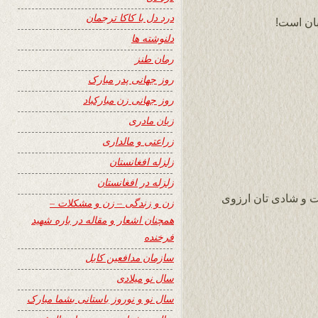
درد دل با کاکا ترجمان
بان است!
دلنوشته ها
رمان طنز
روز جهانی پدر مبارک
روز جهانی زن مبارکباد
زبان مادری
زراعتی و مالداری
زلزله افغانستان
زلزله در افغانستان
ت و شادی تان ارزوی
زن و زندگی – زن و مشکلات –
همچنان اشعار و مقاله در باره شهید
فرخنده
سازمان مدافعین کابل
سال نو میلادی
سال نو و نوروز باستانی بشما مبارک