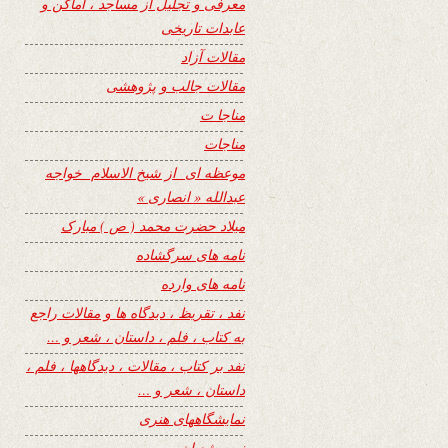
معرفی و تجلیل از مساجد ، اماکن و
عابدات تاریخی
مقالات آزاد
مقالات جالب و پژوهشی
مناجا ت
مناجات
موعظه ای از شیخ الاسلام خواجه
عبدالله « انصاری »
میلاد حضرت محمد ( ص ) مبارک
نامه های سرگشاده
نامه های وارده
نفد ، تقریظ ، دیدگاه ها و مقالات راجع
به کتاب ، فلم ، داستان ، شعر و …
نفد بر کتاب ، مقالات ، دیدگاهها ، فلم ،
داستان ، شعر و …
نمایشگاههای هنری
نیمه شعبان