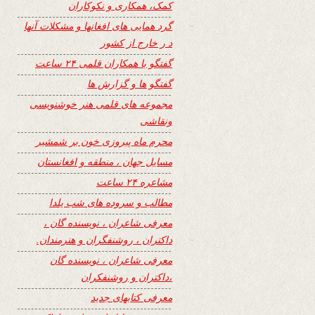
کمک، همکاری و نکوکاران
گرد همایی های افغانها و مشکلات آنها
د ر خارج از کشور
گفتگو با همکاران قلمی ۲۴ ساعت
گفتگو ها و گزارش ها
مجموعه های قلمی هنر خوشنویسی
ونقاشی
محرم ماه پیروزی خون بر شمشیر
مسایل جهان ، منطقه و افغانستان
مشاعره ۲۴ ساعت
مطالب و سروده های شب یلدا
معرفی شاعران ، نویسنده گان ،
داکتران ، روشنفگران و هنرمندان.
معرفی شاعران ، نویسنده گان
،داکتران و روشنفکران
معرفی کتابهای جدید