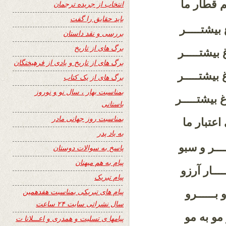
قطار ما
انتخاب از جریده ترجمان
باید حقایق را گفت
غ بیشتـــــر
بررسی و نقد داستان
برگ های از تاریخ
بیشتـــــر
برگ های از تاریخ و یادی از فرهیختگان
 بیشتـــــر
برگ های از یک کتاب
بمناسبت بهار ، سال نو و نوروز
 بیشتـــــر
باستانی
بمناسبت روز جهانی مادر
 اعتبار ما
به یاد پدر
ـــر و سبو
پاسخ به سوالات دوستان
پیام به هم میهنان
ــــار آرزو
پیام تبریک
پیام های تبریکی بمناسبت هفدهمین
بــــــرو
سال نشراتی سایت ۲۴ ساعت
 مو به مو
پیامها ی تسلیت و همدری و اعـــلانا ت