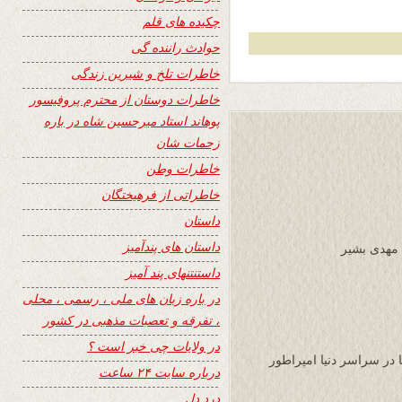
چکیده های قلم
حوادث راننده گی
خاطرات تلخ و شیرین زندگی
خاطرات دوستان از محترم پروفیسور
پوهاند استاد میرحسین شاه در باره
زحمات شان
خاطرات وطن
خاطراتی از فرهیختگان
داستان
داستان های پندآمیز
 مهدی بشیر
داستنتنهای پند آمیز
در باره زبان های ملی ، رسمی ، محلی
، تفرقه و تعصبات مذهبی در کشور
در ولایات چی خبر است ؟
 در سراسر دنیا امپراطور
درباره سایت ۲۴ ساعت
درد دل