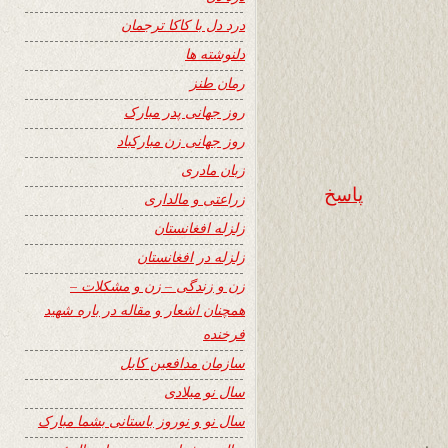
درد دل با کاکا ترجمان
دلنوشته ها
رمان طنز
روز جهانی پدر مبارک
روز جهانی زن مبارکباد
زبان مادری
پاسخ
زراعتی و مالداری
زلزله افغانستان
زلزله در افغانستان
زن و زندگی – زن و مشکلات –
همچنان اشعار و مقاله در باره شهید
فرخنده
سازمان مدافعین کابل
سال نو میلادی
سال نو و نوروز باستانی بشما مبارک