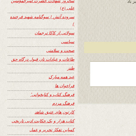
سالروز شهادت حضرت امیرالمؤمنین
 باد
علی (ع)
سروده آتش { سوگنامه شهید فرخنده
}
سولاتی از کاکا ترجمان
سیاسی
صحت و سلامتی
طاعات و عبادات تان قبول درگاه حق
طنز
عید همه مبارک
فراخوان ها
فرهنگ کتاب و کتابخوانی٬
فرهنگ مردم
کارتون های عتیق شاهد
کتاب هزار و یک حکایت ادبی تاریخی
کمپاین تفکرُ تحریر و عمل