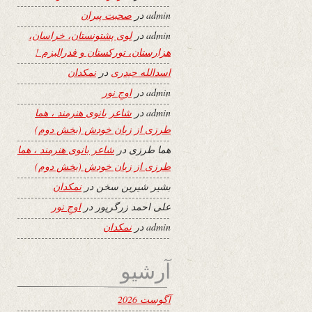
admin
در
صحبت پیران
admin
در
لوی پشتونستان، خراسان،
هزارستان، تورکستان و فدرالیزم !
اسدالله حیدری
در
نمکدان
admin
در
اوجِ نور
admin
در
شاعر بانوی هنرمند ، هما
طرزی از زبان خودش (بخش دوم)
هما طرزی
در
شاعر بانوی هنرمند ، هما
طرزی از زبان خودش (بخش دوم)
بشیر شیرین سخن
در
نمکدان
علی احمد زرگرپور
در
اوجِ نور
admin
در
نمکدان
آرشیو
آگوست 2026