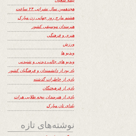
هجدهمین سال نشراتی ۲۴ ساعت
هشتم مارچ روز جهانی زن مبارک
هنرمندان موسیقی کشور
هنری و فرهنگی
ورزش
ویدیو ها
ویدیو های جالب دیدنی و شنیدنی
یاد بود از دانشمندان و فرهنگیان کشور
یادی از خاطرات گذشته
یادی از فرهیختگان
یادی از هنرمندان پنجه طلایی هرات
یلدای تان مبارک
نوشته‌های تازه