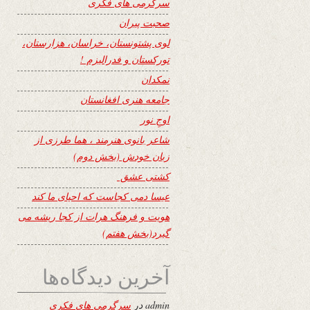
سرگرمی های فکری
صحبت پیران
لوی پشتونستان، خراسان، هزارستان،
تورکستان و فدرالیزم !
نمکدان
جامعه هنری افغانستان
اوجِ نور
شاعر بانوی هنرمند ، هما طرزی از
زبان خودش (بخش دوم)
کشتی عشق
عیسا دمی کجاست که احیای ما کند
هویت و فرهنگ هرات از کجا ریشه می
گیرد(بخش هفتم)
آخرین دیدگاه‌ها
admin
در
سرگرمی های فکری