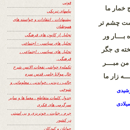
فوتی
نج خمار ما
پیامهای تبریکی
پیشنهادات ، انتقادات و خواسته های
ست چشم تر
هموطنان
تجلیل از کانون های فرهنگی
 بــــار ور
تحلیل های سیاسی – اجتماعی
لخته ی جگر
تحلیل های سیاسی ، اجتماعی ،
فرهنگی.
من مبــــر
تکملهء حواشی نفحات الانس شرح
حال مولانا جامی قدس سره
ـــه زار ما
جالب ، دیدنی ،خواندنی ، معلوماتی و
شوخی
جدول کلمات متقاطع ، معما ها و سایر
سرگرمی های فکری
جرم ، جنایت ، خونریزی و بی امنیتی
در کشور
جوانان و کودکان