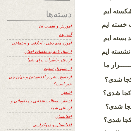
 شکسته ایم
دسته‌ها
ت خسته ایم
آموزش و اهمیت آن
آموزنده
هد بسته ایم
آموزه های دینی ، اخلاقی و اجتماعی
 نشسته ایم
ارسال نامه به مقامات افغان
از دفتر خاطرات برای شما
ــــرار ما
از مسؤول سایت
ازحقوق بشردر افغانستان و جهان چی
ان کجا شدی؟
خبر است؟
ن کجا شدی؟
اشعار
اشعار ، مطالب انتخابی ، معلوماتی و
 کجا شدی؟
ارسالی شما
افغانستان
ن کجا شدی؟
افغانستان و دموکراسی