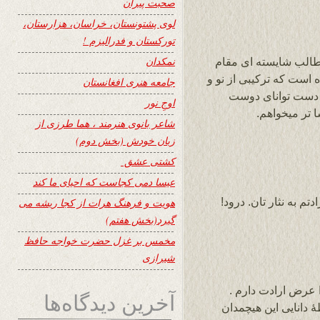
صحبت پیران
لوی پشتونستان، خراسان، هزارستان،
تورکستان و فدرالیزم !
نمکدان
طالب شايسته اى مقام
 است كه تركيبى از نو و
جامعه هنری افغانستان
 . دست تواناى دوست
اوجِ نور
 تر ميخواهم.
شاعر بانوی هنرمند ، هما طرزی از
زبان خودش (بخش دوم)
کشتی عشق
عیسا دمی کجاست که احیای ما کند
تم به نثار تان. درود!
هویت و فرهنگ هرات از کجا ریشه می
گیرد(بخش هفتم)
مخمس بر غزل حضرت خواجه حافظ
شیرازی
 عرض ارادت دارم .
آخرین دیدگاه‌ها
 دانایی این هیچمدان