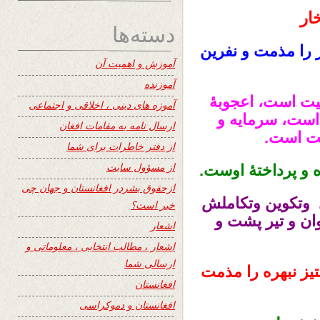
ار
دسته‌ها
 را مذمت و نفرین
آموزش و اهمیت آن
آموزنده
میت است، اعجوبۀ
آموزه های دینی ، اخلاقی و اجتماعی
ست، سرمایه و
ارسال نامه به مقامات افغان
یت است.
از دفتر خاطرات برای شما
از مسؤول سایت
ه و پرداختۀ اوست.
ازحقوق بشردر افغانستان و جهان چی
. وتکوین وتکاملش
خبر است؟
ن و تیر پشت و
اشعار
اشعار ، مطالب انتخابی ، معلوماتی و
ارسالی شما
یز نبهره را مذمت
افغانستان
افغانستان و دموکراسی