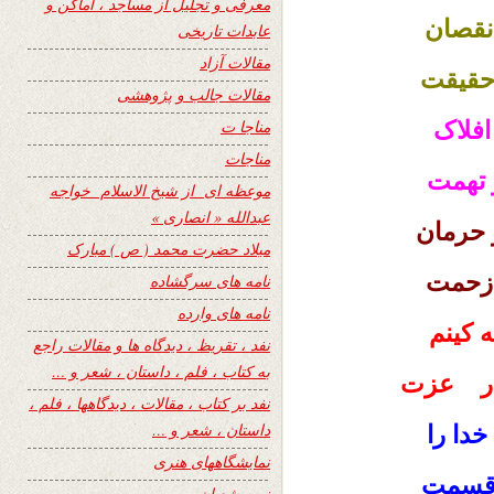
معرفی و تجلیل از مساجد ، اماکن و
نقصان
عابدات تاریخی
مقالات آزاد
حقیقت
مقالات جالب و پژوهشی
افلاک
مناجا ت
مناجات
 تهمت
موعظه ای از شیخ الاسلام خواجه
عبدالله « انصاری »
 حرمان
میلاد حضرت محمد ( ص ) مبارک
 زحمت
نامه های سرگشاده
نامه های وارده
 کینم
نفد ، تقریظ ، دیدگاه ها و مقالات راجع
به کتاب ، فلم ، داستان ، شعر و …
ادار عزت
نفد بر کتاب ، مقالات ، دیدگاهها ، فلم ،
داستان ، شعر و …
دا را
نمایشگاههای هنری
ه قسمت
نیمه شعبان