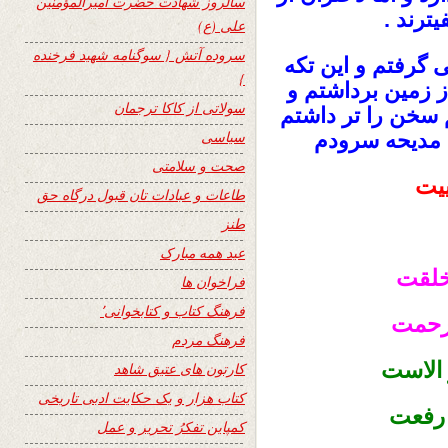
سالروز شهادت حضرت امیرالمؤمنین
یترند .
علی (ع)
سروده آتش { سوگنامه شهید فرخنده
ی گرفتم و این تکه
}
 زمین برداشتم و
سولاتی از کاکا ترجمان
 سخن را تر داشتم
سیاسی
ا مدیحه سرودم
صحت و سلامتی
ییت
طاعات و عبادات تان قبول درگاه حق
طنز
عید همه مبارک
خلقت
فراخوان ها
فرهنگ کتاب و کتابخوانی٬
 رحمت
فرهنگ مردم
الاست
کارتون های عتیق شاهد
کتاب هزار و یک حکایت ادبی تاریخی
رفعت
کمپاین تفکرُ تحریر و عمل