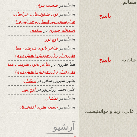
یمالم .
admin
در
صحبت پیران
admin
در
لوی پشتونستان، خراسان،
پاسخ
هزارستان، تورکستان و فدرالیزم !
اسدالله حیدری
در
نمکدان
admin
در
اوجِ نور
admin
در
شاعر بانوی هنرمند ، هما
طرزی از زبان خودش (بخش دوم)
پاسخ
بان به
هما طرزی
در
شاعر بانوی هنرمند ، هما
طرزی از زبان خودش (بخش دوم)
بشیر شیرین سخن
در
نمکدان
علی احمد زرگرپور
در
اوجِ نور
admin
در
نمکدان
admin
در
جامعه هنری افغانستان
عالی ، زیبا و خواندنیست.
آرشیو