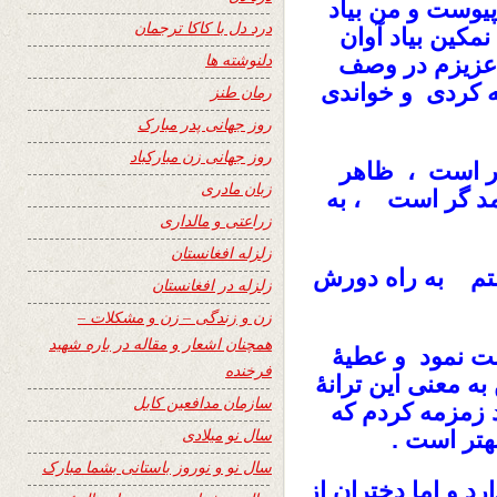
 پیوست و من بیاد
درد دل با کاکا ترجمان
مکین بیاد آوان
دلنوشته ها
ر عزیزم در وصف
 کردی و خواندی
رمان طنز
روز جهانی پدر مبارک
روز جهانی زن مبارکباد
ر است ، ظاهر
زبان مادری
 گر است ، به
زراعتی و مالداری
زلزله افغانستان
تم به راه دورش
زلزله در افغانستان
زن و زندگی – زن و مشکلات –
همچنان اشعار و مقاله در باره شهید
بت نمود و عطیۀ
فرخنده
ه معنی این ترانۀ
سازمان مدافعین کابل
د زمزمه کردم که
سال نو میلادی
هتر است .
سال نو و نوروز باستانی بشما مبارک
د و اما دختران از