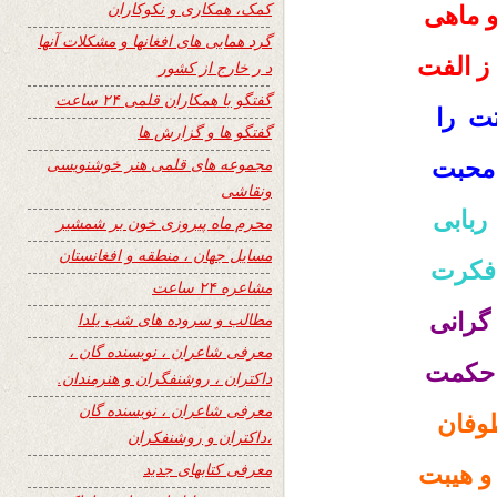
کمک، همکاری و نکوکاران
 ماهی
گرد همایی های افغانها و مشکلات آنها
 الفت
د ر خارج از کشور
گفتگو با همکاران قلمی ۲۴ ساعت
ت را
گفتگو ها و گزارش ها
مجموعه های قلمی هنر خوشنویسی
محبت
ونقاشی
بابی
محرم ماه پیروزی خون بر شمشیر
مسایل جهان ، منطقه و افغانستان
 فکرت
مشاعره ۲۴ ساعت
گرانی
مطالب و سروده های شب یلدا
معرفی شاعران ، نویسنده گان ،
 حکمت
داکتران ، روشنفگران و هنرمندان.
معرفی شاعران ، نویسنده گان
طوفان
،داکتران و روشنفکران
معرفی کتابهای جدید
و هیبت