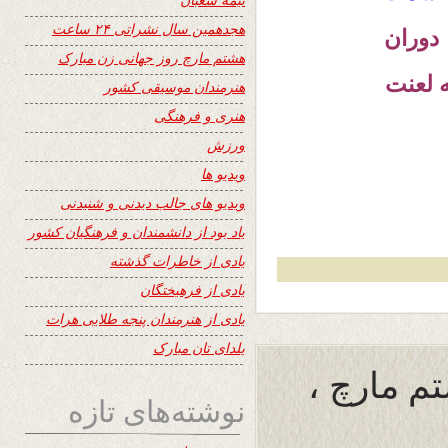
هجدهمین سال نشراتی ۲۴ ساعت
دوران
هشتم مارچ روز جهانی زن مبارک
 لعنت
هنرمندان موسیقی کشور
هنری و فرهنگی
ورزش
ویدیو ها
ویدیو های جالب دیدنی و شنیدنی
یاد بود از دانشمندان و فرهنگیان کشور
یادی از خاطرات گذشته
یادی از فرهیختگان
یادی از هنرمندان پنجه طلایی هرات
یلدای تان مبارک
تم مارچ ،
نوشته‌های تازه