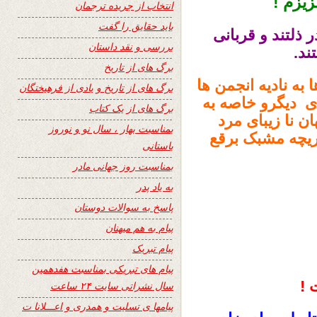
زیزم !
انتخاب از جریده ترجمان
باید حقایق را گفت
 ذلتند و قربانی
بررسی و نقد داستان
تند.
برگ های از تاریخ
 به نادیه انجمن ها
برگ های از تاریخ و یادی از فرهیختگان
ای دیگر
و خاصه به
برگ های از یک کتاب
ان نا زیبای مرد
بمناسبت بهار ، سال نو و نوروز
دریچه مشبک برقع
باستانی
بمناسبت روز جهانی مادر
به یاد پدر
پاسخ به سوالات دوستان
پیام به هم میهنان
پیام تبریک
پیام های تبریکی بمناسبت هفدهمین
 !
سال نشراتی سایت ۲۴ ساعت
پیامها ی تسلیت و همدری و اعـــلانا ت