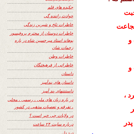
چکیده های قلم
بت
حوادث راننده گی
خاطرات تلخ و شیرین زندگی
جاعت
خاطرات دوستان از محترم پروفیسور
و
پوهاند استاد میرحسین شاه در باره
زحمات شان
خاطرات وطن
خاطراتی از فرهیختگان
و
داستان
داستان های پندآمیز
داستنتنهای پند آمیز
د ،
در باره زبان های ملی ، رسمی ، محلی
، تفرقه و تعصبات مذهبی در کشور
در ولایات چی خبر است ؟
پدر
درباره سایت ۲۴ ساعت
درد دل