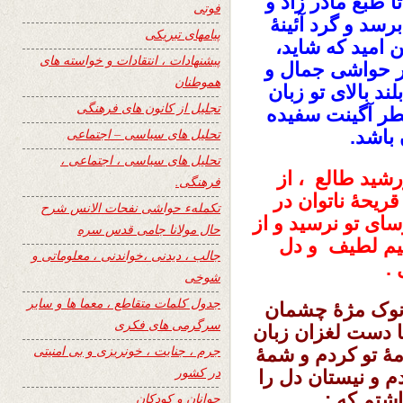
 طبع مادر زاد و
فوتی
برسد و گرد آئینۀ
پیامهای تبریکی
ن امید که شاید،
پیشنهادات ، انتقادات و خواسته های
در حواشی جمال و
هموطنان
د بالای تو زبان
تجلیل از کانون های فرهنگی
عطر آگینت سفیده
تحلیل های سیاسی – اجتماعی
 باشد.
تحلیل های سیاسی ، اجتماعی ،
رشید طالع ، از
فرهنگی.
ریحۀ ناتوان در
تکملهء حواشی نفحات الانس شرح
ای تو نرسید و از
حال مولانا جامی قدس سره
یم لطیف و دل
جالب ، دیدنی ،خواندنی ، معلوماتی و
.
شوخی
جدول کلمات متقاطع ، معما ها و سایر
ز نوک مژۀ چشمان
سرگرمی های فکری
ا دست لغزان زبان
جرم ، جنایت ، خونریزی و بی امنیتی
ۀ تو کردم و شمۀ
در کشور
م و نیستان دل را
اشتم که :
جوانان و کودکان