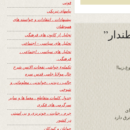
فوتی
پیامهای تبریکی
پیشنهادات ، انتقادات و خواسته های
هموطنان
تجلیل از کانون های فرهنگی
تحلیل های سیاسی – اجتماعی
تحلیل های سیاسی ، اجتماعی ،
فرهنگی.
تکملهء حواشی نفحات الانس شرح
،زیبا!
حال مولانا جامی قدس سره
جالب ، دیدنی ،خواندنی ، معلوماتی و
شوخی
جدول کلمات متقاطع ، معما ها و سایر
سرگرمی های فکری
ای
جرم ، جنایت ، خونریزی و بی امنیتی
رق دارد
در کشور
جوانان و کودکان