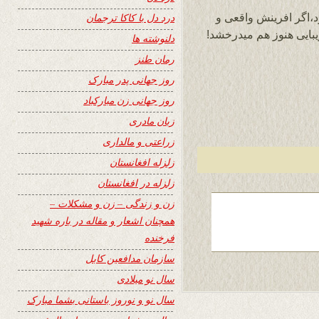
د،اگر افرینش واقعی و
درد دل با کاکا ترجمان
زیبایی هنوز هم میدرخشد!
دلنوشته ها
رمان طنز
روز جهانی پدر مبارک
روز جهانی زن مبارکباد
زبان مادری
زراعتی و مالداری
زلزله افغانستان
زلزله در افغانستان
زن و زندگی – زن و مشکلات –
همچنان اشعار و مقاله در باره شهید
فرخنده
سازمان مدافعین کابل
سال نو میلادی
سال نو و نوروز باستانی بشما مبارک