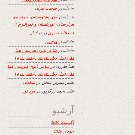
admin
در
صحبت پیران
admin
در
لوی پشتونستان، خراسان،
هزارستان، تورکستان و فدرالیزم !
اسدالله حیدری
در
نمکدان
admin
در
اوجِ نور
admin
در
شاعر بانوی هنرمند ، هما
طرزی از زبان خودش (بخش دوم)
هما طرزی
در
شاعر بانوی هنرمند ، هما
طرزی از زبان خودش (بخش دوم)
بشیر شیرین سخن
در
نمکدان
علی احمد زرگرپور
در
اوجِ نور
آرشیو
آگوست 2026
جولای 2026