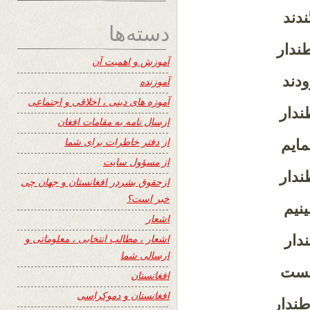
ندند
دسته‌ها
طندار
آموزش و اهمیت آن
ودند
آموزنده
آموزه های دینی ، اخلاقی و اجتماعی
ندار
ارسال نامه به مقامات افغان
از دفتر خاطرات برای شما
مایم
از مسؤول سایت
ندار
ازحقوق بشردر افغانستان و جهان چی
خبر است؟
ینیم
اشعار
ندار
اشعار ، مطالب انتخابی ، معلوماتی و
ارسالی شما
ابست
افغانستان
افغانستان و دموکراسی
طندار