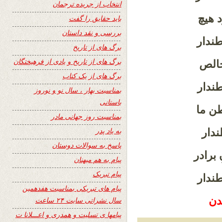
انتخاب از جریده ترجمان
د هیچ
باید حقایق را گفت
بررسی و نقد داستان
طندار
برگ های از تاریخ
برگ های از تاریخ و یادی از فرهیختگان
 خالص
برگ های از یک کتاب
ندار
بمناسبت بهار ، سال نو و نوروز
باستانی
طن ما
بمناسبت روز جهانی مادر
به یاد پدر
ندار
پاسخ به سوالات دوستان
 برادر
پیام به هم میهنان
پیام تبریک
طندار
پیام های تبریکی بمناسبت هفدهمین
دن
سال نشراتی سایت ۲۴ ساعت
پیامها ی تسلیت و همدری و اعـــلانا ت