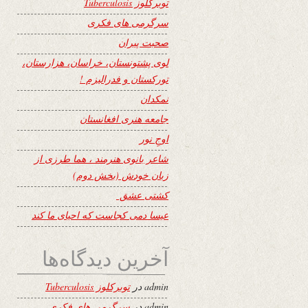
توبرکلوز Tuberculosis
سرگرمی های فکری
صحبت پیران
لوی پشتونستان، خراسان، هزارستان،
تورکستان و فدرالیزم !
نمکدان
جامعه هنری افغانستان
اوجِ نور
شاعر بانوی هنرمند ، هما طرزی از
زبان خودش (بخش دوم)
کشتی عشق
عیسا دمی کجاست که احیای ما کند
آخرین دیدگاه‌ها
admin
در
توبرکلوز Tuberculosis
admin
در
سرگرمی های فکری