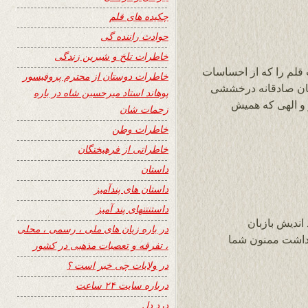
چکیده های قلم
حوادث راننده گی
خاطرات تلخ و شیرین زندگی
قلم را که از احساسات
خاطرات دوستان از محترم پروفیسور
یان صادقانه درخششی
پوهاند استاد میرحسین شاه در باره
ر و الهی که همیش
زحمات شان
خاطرات وطن
خاطراتی از فرهیختگان
داستان
داستان های پندآمیز
داستنتنهای پند آمیز
 اندیش بازبان
در باره زبان های ملی ، رسمی ، محلی
 داشت ممنون شما
، تفرقه و تعصبات مذهبی در کشور
در ولایات چی خبر است ؟
درباره سایت ۲۴ ساعت
درد دل