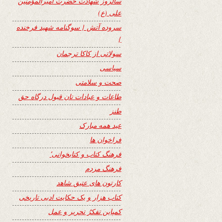
سالروز شهادت حضرت امیرالمؤمنین
علی (ع)
سروده آتش { سوگنامه شهید فرخنده
}
سولاتی از کاکا ترجمان
سیاسی
صحت و سلامتی
طاعات و عبادات تان قبول درگاه حق
طنز
عید همه مبارک
فراخوان ها
فرهنگ کتاب و کتابخوانی٬
فرهنگ مردم
کارتون های عتیق شاهد
کتاب هزار و یک حکایت ادبی تاریخی
کمپاین تفکرُ تحریر و عمل