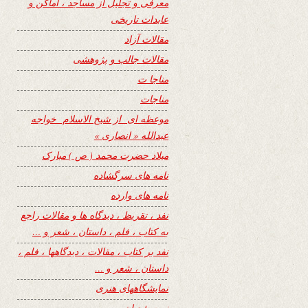
معرفی و تجلیل از مساجد ، اماکن و
عابدات تاریخی
مقالات آزاد
مقالات جالب و پژوهشی
مناجا ت
مناجات
موعظه ای از شیخ الاسلام خواجه
عبدالله « انصاری »
میلاد حضرت محمد ( ص ) مبارک
نامه های سرگشاده
نامه های وارده
نفد ، تقریظ ، دیدگاه ها و مقالات راجع
به کتاب ، فلم ، داستان ، شعر و …
نفد بر کتاب ، مقالات ، دیدگاهها ، فلم ،
داستان ، شعر و …
نمایشگاههای هنری
نیمه شعبان