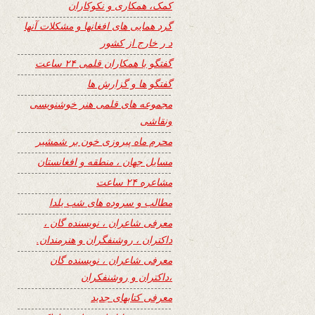
کمک، همکاری و نکوکاران
گرد همایی های افغانها و مشکلات آنها
د ر خارج از کشور
گفتگو با همکاران قلمی ۲۴ ساعت
گفتگو ها و گزارش ها
مجموعه های قلمی هنر خوشنویسی
ونقاشی
محرم ماه پیروزی خون بر شمشیر
مسایل جهان ، منطقه و افغانستان
مشاعره ۲۴ ساعت
مطالب و سروده های شب یلدا
معرفی شاعران ، نویسنده گان ،
داکتران ، روشنفگران و هنرمندان.
معرفی شاعران ، نویسنده گان
،داکتران و روشنفکران
معرفی کتابهای جدید