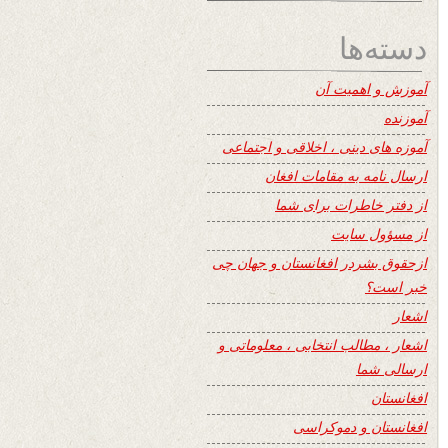
دسته‌ها
آموزش و اهمیت آن
آموزنده
آموزه های دینی ، اخلاقی و اجتماعی
ارسال نامه به مقامات افغان
از دفتر خاطرات برای شما
از مسؤول سایت
ازحقوق بشردر افغانستان و جهان چی
خبر است؟
اشعار
اشعار ، مطالب انتخابی ، معلوماتی و
ارسالی شما
افغانستان
افغانستان و دموکراسی