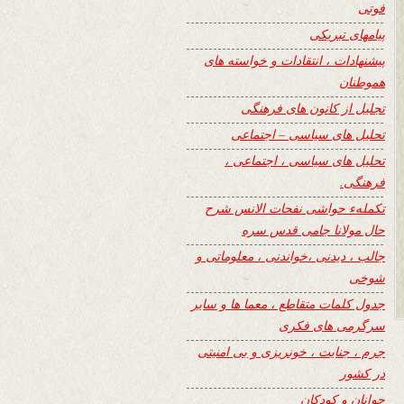
فوتی
پیامهای تبریکی
پیشنهادات ، انتقادات و خواسته های
هموطنان
تجلیل از کانون های فرهنگی
تحلیل های سیاسی – اجتماعی
تحلیل های سیاسی ، اجتماعی ،
فرهنگی.
تکملهء حواشی نفحات الانس شرح
حال مولانا جامی قدس سره
جالب ، دیدنی ،خواندنی ، معلوماتی و
شوخی
جدول کلمات متقاطع ، معما ها و سایر
سرگرمی های فکری
جرم ، جنایت ، خونریزی و بی امنیتی
در کشور
جوانان و کودکان