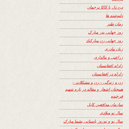
درد دل با کاکا ترجمان
دلنوشته ها
رمان طنز
روز جهانی پدر مبارک
روز جهانی زن مبارکباد
زبان مادری
زراعتی و مالداری
زلزله افغانستان
زلزله در افغانستان
زن و زندگی – زن و مشکلات –
همچنان اشعار و مقاله در باره شهید
فرخنده
سازمان مدافعین کابل
سال نو میلادی
سال نو و نوروز باستانی بشما مبارک