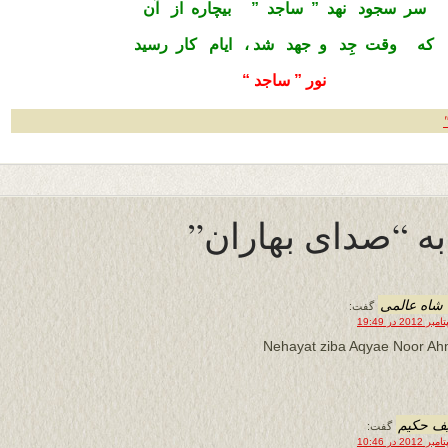
سر سجود نهد ” ساجد ” بیچاره از آن
که وقت جِد و جهد شد ، ایام کار رسید
نور ” ساجد “
شاه عالمی
گفت:
Nehayat ziba Aqyae Noor A
ف حكيم
گفت: