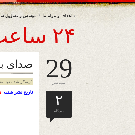
اهداف و مرام ما
مؤسس و مسؤول سا
۲۴ ساعت
29
صدای به
ارسال شده توسط admin د
سپتامبر
۲۹
تاریخ نشر شنبه
۲
دیدگاه