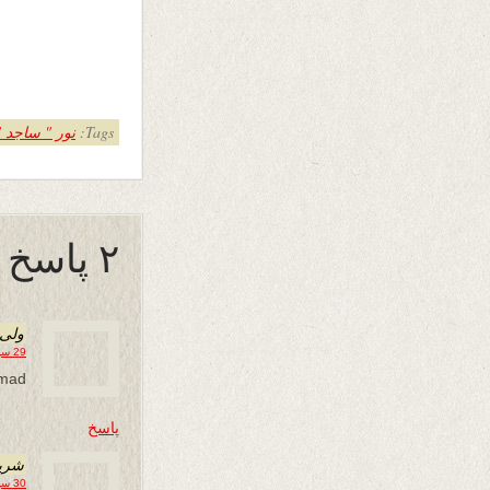
Tags:
نور " ساجد "
۲ پاسخ به “صدای بهاران”
ولی 
29 سپتامبر 2012 در 19:49
hmad
پاسخ
شري
30 سپتامبر 2012 در 10:46