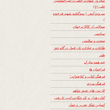
سالروز شهادت حضرت امیرالمؤمنین
علی (ع)
سروده آتش { سوگنامه شهید فرخنده
}
سولاتی از کاکا ترجمان
سیاسی
صحت و سلامتی
طاعات و عبادات تان قبول درگاه حق
طنز
عید همه مبارک
فراخوان ها
فرهنگ کتاب و کتابخوانی٬
فرهنگ مردم
کارتون های عتیق شاهد
کتاب هزار و یک حکایت ادبی تاریخی
کمپاین تفکرُ تحریر و عمل