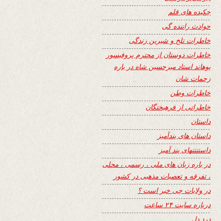
چکیده های قلم
حوادث راننده گی
خاطرات تلخ و شیرین زندگی
خاطرات دوستان از محترم پروفیسور
پوهاند استاد میرحسین شاه در باره
زحمات شان
خاطرات وطن
خاطراتی از فرهیختگان
داستان
داستان های پندآمیز
داستنتنهای پند آمیز
در باره زبان های ملی ، رسمی ، محلی
، تفرقه و تعصبات مذهبی در کشور
در ولایات چی خبر است ؟
درباره سایت ۲۴ ساعت
درد دل