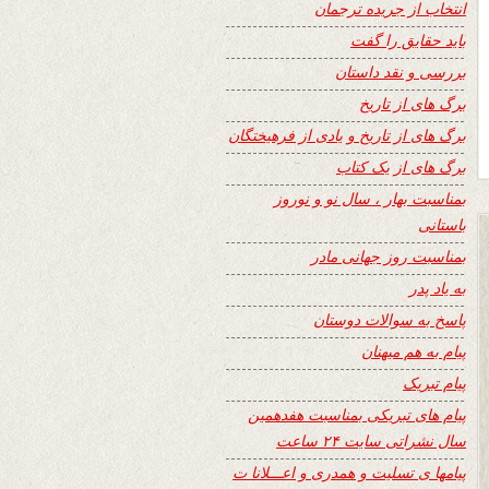
انتخاب از جریده ترجمان
باید حقایق را گفت
بررسی و نقد داستان
برگ های از تاریخ
برگ های از تاریخ و یادی از فرهیختگان
برگ های از یک کتاب
بمناسبت بهار ، سال نو و نوروز
باستانی
بمناسبت روز جهانی مادر
به یاد پدر
پاسخ به سوالات دوستان
پیام به هم میهنان
پیام تبریک
پیام های تبریکی بمناسبت هفدهمین
سال نشراتی سایت ۲۴ ساعت
پیامها ی تسلیت و همدری و اعـــلانا ت