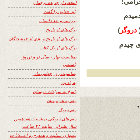
خرامی!
انتخاب از جریده ترجمان
باید حقایق را گفت
میدم
بررسی و نقد داستان
دروگر
)
برگ های از تاریخ
برگ های از تاریخ و یادی از فرهیختگان
ی چیدم
برگ های از یک کتاب
بمناسبت بهار ، سال نو و نوروز
باستانی
بمناسبت روز جهانی مادر
به یاد پدر
پاسخ به سوالات دوستان
پیام به هم میهنان
پیام تبریک
پیام های تبریکی بمناسبت هفدهمین
سال نشراتی سایت ۲۴ ساعت
پیامها ی تسلیت و همدری و اعـــلانا ت