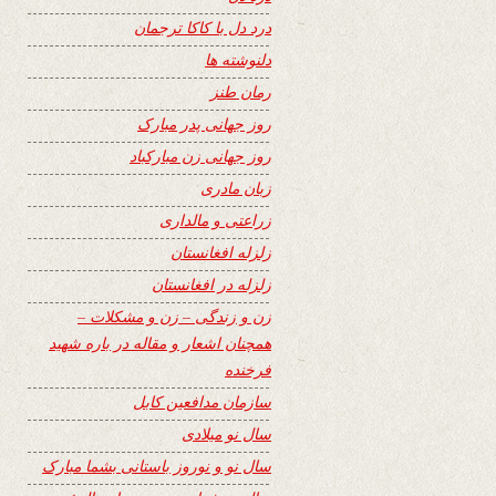
درد دل با کاکا ترجمان
دلنوشته ها
رمان طنز
روز جهانی پدر مبارک
روز جهانی زن مبارکباد
زبان مادری
زراعتی و مالداری
زلزله افغانستان
زلزله در افغانستان
زن و زندگی – زن و مشکلات –
همچنان اشعار و مقاله در باره شهید
فرخنده
سازمان مدافعین کابل
سال نو میلادی
سال نو و نوروز باستانی بشما مبارک