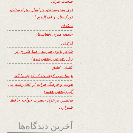
صحبت پیران
لوی پشتونستان، خراسان، هزارستان،
تورکستان و فدرالیزم !
نمکدان
جامعه هنری افغانستان
اوجِ نور
شاعر بانوی هنرمند ، هما طرزی از
زبان خودش (بخش دوم)
کشتی عشق
عیسا دمی کجاست که احیای ما کند
هویت و فرهنگ هرات از کجا ریشه می
گیرد(بخش هفتم)
مخمس بر غزل حضرت خواجه حافظ
شیرازی
آخرین دیدگاه‌ها