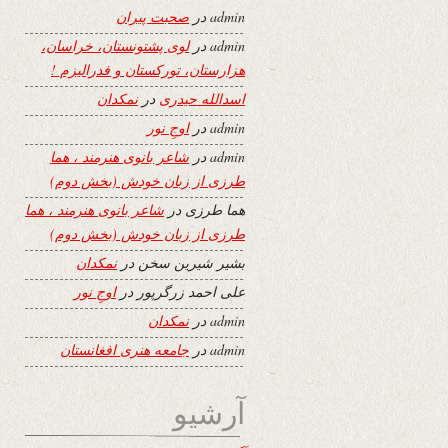
admin
در
صحبت پیران
admin
در
لوی پشتونستان، خراسان،
هزارستان، تورکستان و فدرالیزم !
اسدالله حیدری
در
نمکدان
admin
در
اوجِ نور
admin
در
شاعر بانوی هنرمند ، هما
طرزی از زبان خودش (بخش دوم)
هما طرزی
در
شاعر بانوی هنرمند ، هما
طرزی از زبان خودش (بخش دوم)
بشیر شیرین سخن
در
نمکدان
علی احمد زرگرپور
در
اوجِ نور
admin
در
نمکدان
admin
در
جامعه هنری افغانستان
آرشیو