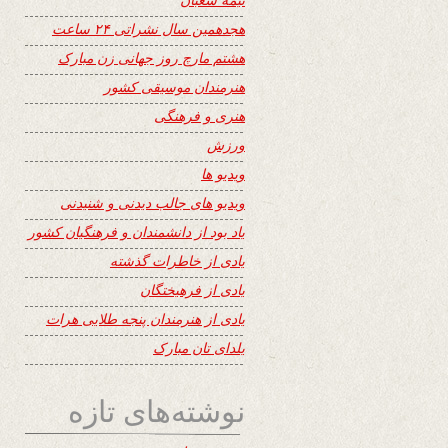
هجدهمین سال نشراتی ۲۴ ساعت
هشتم مارچ روز جهانی زن مبارک
هنرمندان موسیقی کشور
هنری و فرهنگی
ورزش
ویدیو ها
ویدیو های جالب دیدنی و شنیدنی
یاد بود از دانشمندان و فرهنگیان کشور
یادی از خاطرات گذشته
یادی از فرهیختگان
یادی از هنرمندان پنجه طلایی هرات
یلدای تان مبارک
نوشته‌های تازه