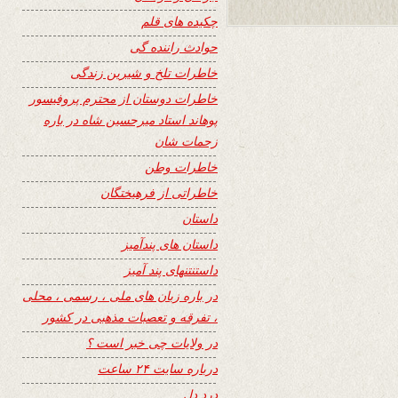
چکیده های قلم
حوادث راننده گی
خاطرات تلخ و شیرین زندگی
خاطرات دوستان از محترم پروفیسور
پوهاند استاد میرحسین شاه در باره
زحمات شان
خاطرات وطن
خاطراتی از فرهیختگان
داستان
داستان های پندآمیز
داستنتنهای پند آمیز
در باره زبان های ملی ، رسمی ، محلی
، تفرقه و تعصبات مذهبی در کشور
در ولایات چی خبر است ؟
درباره سایت ۲۴ ساعت
درد دل