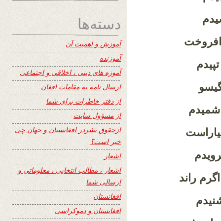
یدم
دسته‌ها
افروخت
آموزش و اهمیت آن
آموزنده
تپیدم
آموزه های دینی ، اخلاقی و اجتماعی
گیسو
ارسال نامه به مقامات افغان
از دفتر خاطرات برای شما
 شمیدم
از مسؤول سایت
ازحقوق بشردر افغانستان و جهان چی
یاراست
خبر است؟
رویدم
اشعار
اشعار ، مطالب انتخابی ، معلوماتی و
گرم راند
ارسالی شما
افغانستان
نیدم
افغانستان و دموکراسی