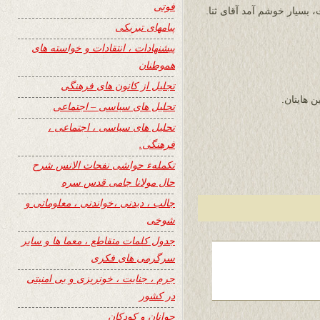
فوتی
بسیار خوشم آمد آقای ثنا.
پیامهای تبریکی
پیشنهادات ، انتقادات و خواسته های
هموطنان
تجلیل از کانون های فرهنگی
 هايتان.
تحلیل های سیاسی – اجتماعی
تحلیل های سیاسی ، اجتماعی ،
فرهنگی.
تکملهء حواشی نفحات الانس شرح
حال مولانا جامی قدس سره
جالب ، دیدنی ،خواندنی ، معلوماتی و
شوخی
جدول کلمات متقاطع ، معما ها و سایر
سرگرمی های فکری
جرم ، جنایت ، خونریزی و بی امنیتی
در کشور
جوانان و کودکان