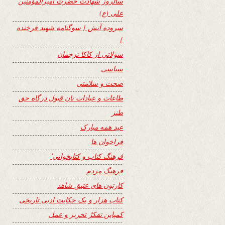
سالروز شهادت حضرت امیرالمؤمنین
علی (ع)
سروده آتش { سوگنامه شهید فرخنده
}
سولاتی از کاکا ترجمان
سیاسی
صحت و سلامتی
طاعات و عبادات تان قبول درگاه حق
طنز
عید همه مبارک
فراخوان ها
فرهنگ کتاب و کتابخوانی٬
فرهنگ مردم
کارتون های عتیق شاهد
کتاب هزار و یک حکایت ادبی تاریخی
کمپاین تفکرُ تحریر و عمل