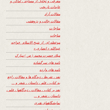
معرفی و تجلیل از مساجد ، اماکن و
عابدات تاریخی
مقالات آزاد
مقالات جالب و پژوهشی
مناجا ت
مناجات
موعظه ای از شیخ الاسلام خواجه
عبدالله « انصاری »
میلاد حضرت محمد ( ص ) مبارک
نامه های سرگشاده
نامه های وارده
نفد ، تقریظ ، دیدگاه ها و مقالات راجع
به کتاب ، فلم ، داستان ، شعر و …
نفد بر کتاب ، مقالات ، دیدگاهها ، فلم ،
داستان ، شعر و …
نمایشگاههای هنری
نیمه شعبان