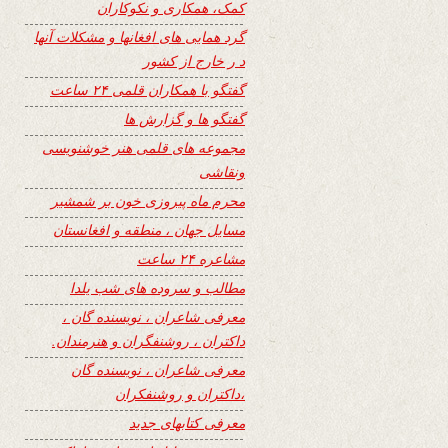
کمک، همکاری و نکوکاران
گرد همایی های افغانها و مشکلات آنها
د ر خارج از کشور
گفتگو با همکاران قلمی ۲۴ ساعت
گفتگو ها و گزارش ها
مجموعه های قلمی هنر خوشنویسی
ونقاشی
محرم ماه پیروزی خون بر شمشیر
مسایل جهان ، منطقه و افغانستان
مشاعره ۲۴ ساعت
مطالب و سروده های شب یلدا
معرفی شاعران ، نویسنده گان ،
داکتران ، روشنفگران و هنرمندان.
معرفی شاعران ، نویسنده گان
،داکتران و روشنفکران
معرفی کتابهای جدید