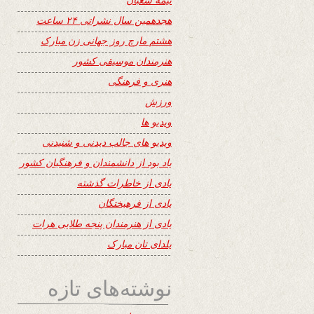
هجدهمین سال نشراتی ۲۴ ساعت
هشتم مارچ روز جهانی زن مبارک
هنرمندان موسیقی کشور
هنری و فرهنگی
ورزش
ویدیو ها
ویدیو های جالب دیدنی و شنیدنی
یاد بود از دانشمندان و فرهنگیان کشور
یادی از خاطرات گذشته
یادی از فرهیختگان
یادی از هنرمندان پنجه طلایی هرات
یلدای تان مبارک
نوشته‌های تازه