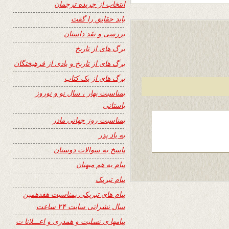
انتخاب از جریده ترجمان
باید حقایق را گفت
بررسی و نقد داستان
برگ های از تاریخ
برگ های از تاریخ و یادی از فرهیختگان
برگ های از یک کتاب
بمناسبت بهار ، سال نو و نوروز
باستانی
بمناسبت روز جهانی مادر
به یاد پدر
پاسخ به سوالات دوستان
پیام به هم میهنان
پیام تبریک
پیام های تبریکی بمناسبت هفدهمین
سال نشراتی سایت ۲۴ ساعت
پیامها ی تسلیت و همدری و اعـــلانا ت