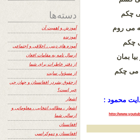
دسته‌ها
می چکم
ه می روم
آموزش و اهمیت آن
آموزنده
ی چکم
آموزه های دینی ، اخلاقی و اجتماعی
ارسال نامه به مقامات افغان
یا بمان
از دفتر خاطرات برای شما
ه می چکم
از مسؤول سایت
ازحقوق بشردر افغانستان و جهان چی
خبر است؟
اشعار
ایت محمود :
اشعار ، مطالب انتخابی ، معلوماتی و
http://www.you
ارسالی شما
افغانستان
افغانستان و دموکراسی