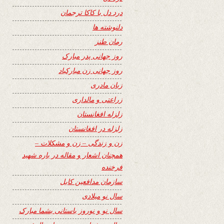
درد دل با کاکا ترجمان
دلنوشته ها
رمان طنز
روز جهانی پدر مبارک
روز جهانی زن مبارکباد
زبان مادری
زراعتی و مالداری
زلزله افغانستان
زلزله در افغانستان
زن و زندگی – زن و مشکلات –
همچنان اشعار و مقاله در باره شهید
فرخنده
سازمان مدافعین کابل
سال نو میلادی
سال نو و نوروز باستانی بشما مبارک