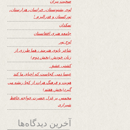
صحبت پیران
لوی پشتونستان، خراسان، هزارستان،
تورکستان و فدرالیزم !
نمکدان
جامعه هنری افغانستان
اوجِ نور
شاعر بانوی هنرمند ، هما طرزی از
زبان خودش (بخش دوم)
کشتی عشق
عیسا دمی کجاست که احیای ما کند
هویت و فرهنگ هرات از کجا ریشه می
گیرد(بخش هفتم)
مخمس بر غزل حضرت خواجه حافظ
شیرازی
آخرین دیدگاه‌ها