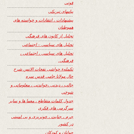
فوتی
پیامهای تبریکی
پیشنهادات ، انتقادات و خواسته های
هموطنان
تجلیل از کانون های فرهنگی
تحلیل های سیاسی – اجتماعی
تحلیل های سیاسی ، اجتماعی ،
فرهنگی.
تکملهء حواشی نفحات الانس شرح
حال مولانا جامی قدس سره
جالب ، دیدنی ،خواندنی ، معلوماتی و
شوخی
جدول کلمات متقاطع ، معما ها و سایر
سرگرمی های فکری
جرم ، جنایت ، خونریزی و بی امنیتی
در کشور
جوانان و کودکان