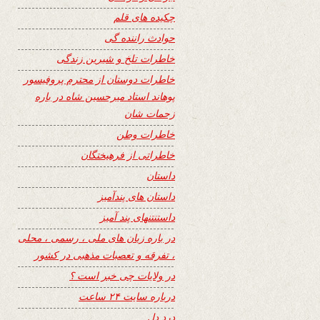
چکیده های قلم
حوادث راننده گی
خاطرات تلخ و شیرین زندگی
خاطرات دوستان از محترم پروفیسور
پوهاند استاد میرحسین شاه در باره
زحمات شان
خاطرات وطن
خاطراتی از فرهیختگان
داستان
داستان های پندآمیز
داستنتنهای پند آمیز
در باره زبان های ملی ، رسمی ، محلی
، تفرقه و تعصبات مذهبی در کشور
در ولایات چی خبر است ؟
درباره سایت ۲۴ ساعت
درد دل