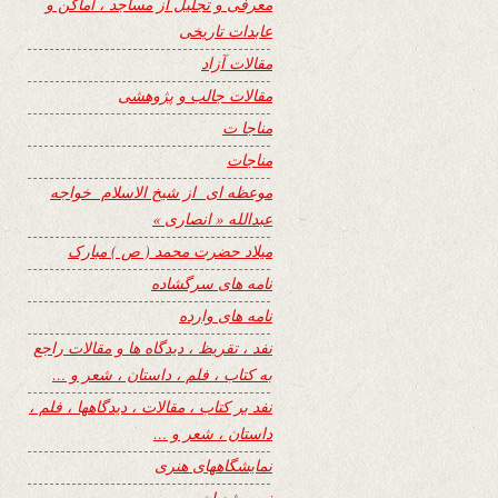
معرفی و تجلیل از مساجد ، اماکن و
عابدات تاریخی
مقالات آزاد
مقالات جالب و پژوهشی
مناجا ت
مناجات
موعظه ای از شیخ الاسلام خواجه
عبدالله « انصاری »
میلاد حضرت محمد ( ص ) مبارک
نامه های سرگشاده
نامه های وارده
نفد ، تقریظ ، دیدگاه ها و مقالات راجع
به کتاب ، فلم ، داستان ، شعر و …
نفد بر کتاب ، مقالات ، دیدگاهها ، فلم ،
داستان ، شعر و …
نمایشگاههای هنری
نیمه شعبان