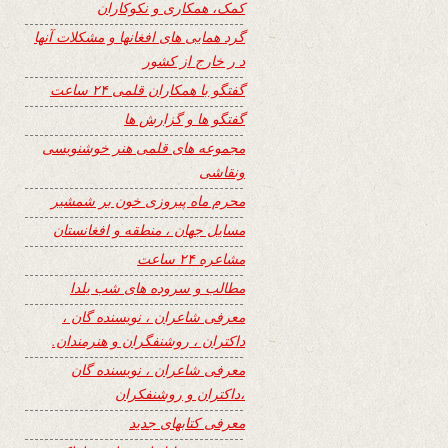
کمک، همکاری و نکوکاران
گرد همایی های افغانها و مشکلات آنها
د ر خارج از کشور
گفتگو با همکاران قلمی ۲۴ ساعت
گفتگو ها و گزارش ها
مجموعه های قلمی هنر خوشنویسی
ونقاشی
محرم ماه پیروزی خون بر شمشیر
مسایل جهان ، منطقه و افغانستان
مشاعره ۲۴ ساعت
مطالب و سروده های شب یلدا
معرفی شاعران ، نویسنده گان ،
داکتران ، روشنفگران و هنرمندان.
معرفی شاعران ، نویسنده گان
،داکتران و روشنفکران
معرفی کتابهای جدید