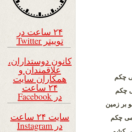
۲۴ ساعت در
توییتر Twitter
کانون دوستداران،
علاقمندان و
همکاران سایت
می چکم
۲۴ ساعت
می چکم
در Facebook
 بر زمین
سایت ۲۴ ساعت
 می چکم
در Instagram
می کشم