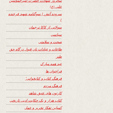
سالروز شهادت حضرت امیرالمؤمنین
علی (ع)
سروده آتش { سوگنامه شهید فرخنده
}
سولاتی از کاکا ترجمان
سیاسی
صحت و سلامتی
طاعات و عبادات تان قبول درگاه حق
طنز
عید همه مبارک
فراخوان ها
فرهنگ کتاب و کتابخوانی٬
فرهنگ مردم
کارتون های عتیق شاهد
کتاب هزار و یک حکایت ادبی تاریخی
کمپاین تفکرُ تحریر و عمل