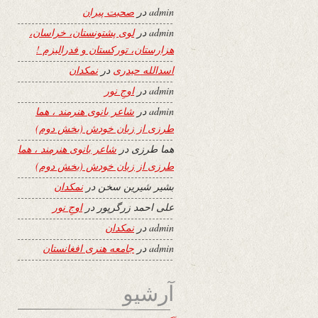
admin
در
صحبت پیران
admin
در
لوی پشتونستان، خراسان،
هزارستان، تورکستان و فدرالیزم !
اسدالله حیدری
در
نمکدان
admin
در
اوجِ نور
admin
در
شاعر بانوی هنرمند ، هما
طرزی از زبان خودش (بخش دوم)
هما طرزی
در
شاعر بانوی هنرمند ، هما
طرزی از زبان خودش (بخش دوم)
بشیر شیرین سخن
در
نمکدان
علی احمد زرگرپور
در
اوجِ نور
admin
در
نمکدان
admin
در
جامعه هنری افغانستان
آرشیو