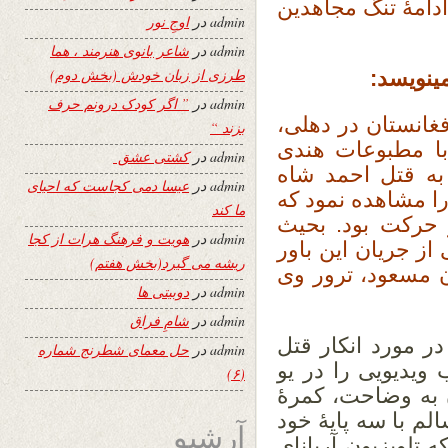
ادامۀ تنگ مجاهدین
admin
در
اوجِ نور
admin
در
شاعر بانوی هنرمند ، هما
طرزی از زبان خودش (بخش دوم)
ینویسد:
admin
در
” اگر کودک درونم حرف
سفیر افغانستان در دهلی،
بزند “
با مطبوعات هندی
admin
در
کشتی عشق
 به قتل احمد شاه
admin
در
عیسا دمی کجاست که احیای
ا مشاهده نمود که
ما کند
 حرکت بود. بحیث
admin
در
هویت و فرهنگ هرات از کجا
 از جریان این باور
ریشه می گیرد(بخش هفتم)
 مسعود، ترور وی
admin
در
دوبیتی ها
admin
در
شامِ فراق
ر مورد انکار قتل
admin
در
حل معمای شطرنج شماره
یدیویی را در یو
(۶)
ن به وضاحت، کمرۀ
م با سه پایۀ خود
آرشیو
 تلویزیون آریانای