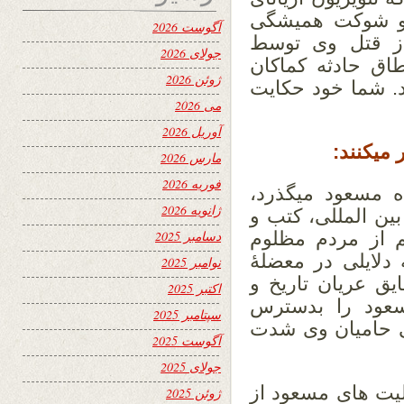
 و شوکت همیشگی
آگوست 2026
 از قتل وی توسط
جولای 2026
اق حادثه کماکان
ژوئن 2026
د. شما خود حکایت
می 2026
آوریل 2026
 میکنند:
مارس 2026
فوریه 2026
ه مسعود میگذرد،
ژانویه 2026
بین المللی، کتب و
 از مردم مظلوم
دسامبر 2025
دلایلی در معضلۀ
نوامبر 2025
یق عریان تاریخ و
اکتبر 2025
سعود را بدسترس
سپتامبر 2025
ی حامیان وی شدت
آگوست 2025
جولای 2025
لیت های مسعود از
ژوئن 2025