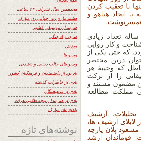
ها با تعقیب کردن
هجدهمین سال نشراتی ۲۴ ساعت
 با ایجاد هیاهو و
هشتم مارچ روز جهانی زن مبارک
و همسرنوشت.
هنرمندان موسیقی کشور
اله تعداد زیادی
هنری و فرهنگی
 شناخت و کار روایی
ورزش
د، که حتی یکی از
ویدیو ها
توان درین مختصر
ویدیو های جالب دیدنی و شنیدنی
باطل که وجیبۀ هر
یاد بود از دانشمندان و فرهنگیان کشور
قاتی را از برکت
یادی از خاطرات گذشته
ین مضمون مستند و
خی مملکت مطالعه
یادی از فرهیختگان
یادی از هنرمندان پنجه طلایی هرات
یلدای تان مبارک
 تحلیلات، آرشیف
لابلای آرشیف ها،
نوشته‌های تازه
سعود پلان پارچه
: قوماندان ارشد