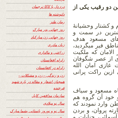
ین دو رقیب یکی از
درد دل با کاکا ترجمان
دلنوشته ها
رمان طنز
 و کشتار وحشیانۀ
روز جهانی پدر مبارک
ترین در سمت و
روز جهانی زن مبارکباد
های مسعود هدف
اطق فیر میگردید،
زبان مادری
 الامان که ملکیت
زراعتی و مالداری
ای از عصر شگوفان
زلزله افغانستان
 غازی امان الله
زلزله در افغانستان
 ازین راکت پرانی
زن و زندگی – زن و مشکلات –
همچنان اشعار و مقاله در باره شهید
فرخنده
اه مسعود و سیاف
سازمان مدافعین کابل
خود آن گروه هم
ن وارد نمودند که
سال نو میلادی
رته پروان، و بردن
سال نو و نوروز باستانی بشما مبارک
آسمائی، جنایات و