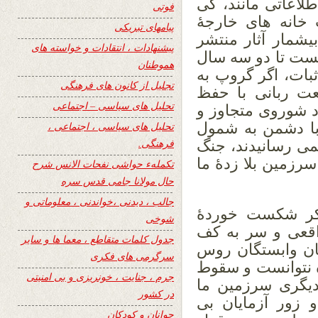
لاعاتی مانند، کی
فوتی
ام آی ۶ و وزارت خانه های خارجۀ
پیامهای تبریکی
یشمار آثار منتشر
پیشنهادات ، انتقادات و خواسته های
ست تا دو سه سال
هموطنان
اثبات، اگر گروپ به
تجلیل از کانون های فرهنگی
عت ربانی با حفظ
تحلیل های سیاسی – اجتماعی
د شوروی متجاوز و
 با دشمن به شمول
تحلیل های سیاسی ، اجتماعی ،
فرهنگی.
می رسانیدند، جنگ
 سرزمین بلا زدۀ ما
تکملهء حواشی نفحات الانس شرح
حال مولانا جامی قدس سره
جالب ، دیدنی ،خواندنی ، معلوماتی و
کر شکست خوردۀ
شوخی
اقعی و سر به کف
جدول کلمات متقاطع ، معما ها و سایر
ان وابستگان روس
سرگرمی های فکری
ه نتوانست و سقوط
جرم ، جنایت ، خونریزی و بی امنیتی
۱۹ در ماه ثور دیگری سرزمین ما
در کشور
 زور آزمایان بی
جوانان و کودکان