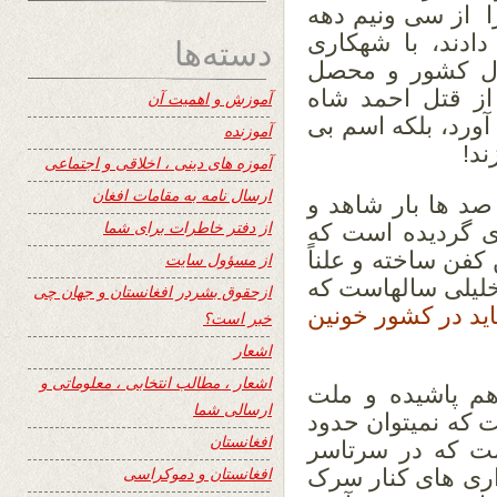
را از سی ونیم دهه
دادند، با شهکاری
دسته‌ها
لال کشور و محصل
 از قتل احمد شاه
آموزش و اهمیت آن
ورد، بلکه اسم بی
آموزنده
ند!
آموزه های دینی ، اخلاقی و اجتماعی
ارسال نامه به مقامات افغان
د ها بار شاهد و
از دفتر خاطرات برای شما
ای گردیده است که
کفن ساخته و علناً
از مسؤول سایت
لیلی سالهاست که
ازحقوق بشردر افغانستان و جهان چی
اید در کشور خونین
خبر است؟
اشعار
اشعار ، مطالب انتخابی ، معلوماتی و
هم پاشیده و ملت
ارسالی شما
ت که نمیتوان حدود
افغانستان
ست که در سرتاسر
افغانستان و دموکراسی
اری های کنار سرک