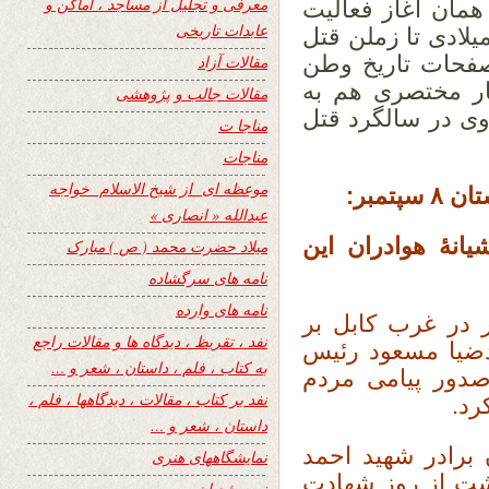
معرفی و تجلیل از مساجد ، اماکن و
همان آغاز فعالیت
عابدات تاریخی
ریلایی و همدستی با حکمتیار در دهۀ ۶۰میلادی تا زملن قتل
فحات تاریخ وطن
مقالات آزاد
یار مختصری هم به
مقالات جالب و پژوهشی
وی در سالگرد قتل
مناجا ت
مناجات
موعظه ای از شیخ الاسلام خواجه
تمبر:
عبدالله « انصاری »
نهٔ هوادران این
میلاد حضرت محمد ( ص ) مبارک
نامه های سرگشاده
نامه های وارده
ر در غرب کابل بر
نفد ، تقریظ ، دیدگاه ها و مقالات راجع
دضیا مسعود رئیس
به کتاب ، فلم ، داستان ، شعر و …
صدور پیامی مردم
نفد بر کتاب ، مقالات ، دیدگاهها ، فلم ،
رد.
داستان ، شعر و …
برادر شهید احمد
نمایشگاههای هنری
شت از روز شهادت
نیمه شعبان