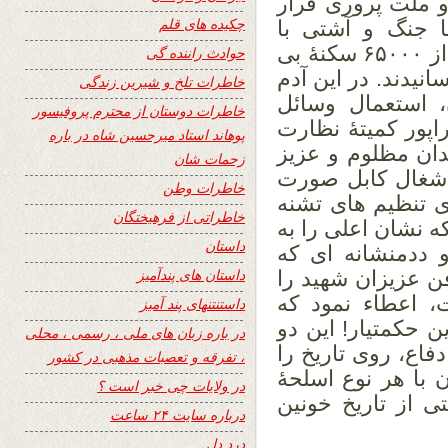
 ملت پروری قرار
چکیده های قلم
 جنگ و آشتی با
همدیگر و با تقسیم و ترکۀ پایتخت، بیشتر از ۶۵۰۰۰ سکنۀ بی
حوادث راننده گی
انیدند. در این آدم
خاطرات تلخ و شیرین زندگی
، استعمال وسائل
خاطرات دوستان از محترم پروفیسور
اپور کمیتۀ نظارت
پوهاند استاد میرحسین شاه در باره
ان مظلوم و عزیز
زحمات شان
اشغال کابل صورت
خاطرات وطن
 تنظیم های تشنه
خاطراتی از فرهیختگان
ه نشان اعلی را به
داستان
 ددمنشانه ای که
داستان های پندآمیز
 عزیزان شهید را
، اعطاء نمود که
داستنتنهای پند آمیز
 حکمتیار! این دو
در باره زبان های ملی ، رسمی ، محلی
 بی دفاع، روی تاریخ را
، تفرقه و تعصبات مذهبی در کشور
ن با هر نوع اسلحۀ
در ولایات چی خبر است ؟
 از تاریخ خونین
درباره سایت ۲۴ ساعت
درد دل