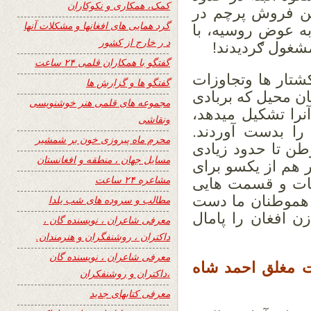
کمک، همکاری و نکوکاران
وطن فروش پرچم در
گرد همایی های افغانها و مشکلات آنها
به عوض روسیه، با
د ر خارج از کشور
مشغول ګردیدند!
گفتگو با همکاران قلمی ۲۴ ساعت
تار ها وتجاوزات
گفتگو ها و گزارش ها
ان محیل که بربادی
مجموعه های قلمی هنر خوشنویسی
نرا تشکیل میدهد،
ونقاشی
را بدست آوردند.
محرم ماه پیروزی خون بر شمشیر
ن تا حدود زیادی
مسایل جهان ، منطقه و افغانستان
هم از یکسو برای
مشاعره ۲۴ ساعت
جات و قسمت هایی
 هموطنان ما دست
مطالب و سروده های شب یلدا
 افغان را پامال
معرفی شاعران ، نویسنده گان ،
داکتران ، روشنفگران و هنرمندان.
معرفی شاعران ، نویسنده گان
ت مغلق احمد شاه
،داکتران و روشنفکران
معرفی کتابهای جدید