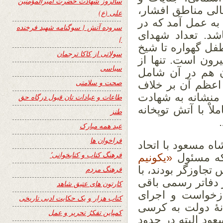
سالروز شهادت حضرت امیرالمؤمنین
الی مناطق افشار،
علی (ع)
 به عمل آمد که در
سروده آتش { سوگنامه شهید فرخنده
اشد. تعداد شهدای
}
 باید از طفل گهواره تا شیخ
سولاتی از کاکا ترجمان
رون است. تنها از
سیاسی
انان هم در آن شامل
صحت و سلامتی
مت اعظم آن بر خلاف
 منشانه به شهادت
طاعات و عبادات تان قبول درگاه حق
ْ با آتش توپخانه
طنز
عید همه مبارک
فراخوان ها
ه مسعود با اتحاد
فرهنگ کتاب و کتابخوانی٬
که مسئول
«یکونیم
اوزگر بودند، با
فرهنگ مردم
 دفاتر رسمی باقی
کارتون های عتیق شاهد
بازخواست و اجرای
کتاب هزار و یک حکایت ادبی تاریخی
نۀ دولت به کرسی
کمپاین تفکرُ تحریر و عمل
ود البته در حدود