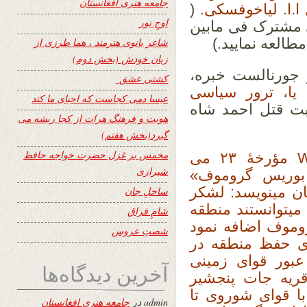
جامعه هنری افغانستان
ا.ا. لیاخوفسکی.
(
اوجِ نور
ی مشترک فی مابین
لعه نمایید.)
شاعر بانوی هنرمند ، هما طرزی از
زبان خودش (بخش دوم)
جورنالست خبره،
کشتی عشق
 یا، ترور سیاسی
عیسا دمی کجاست که احیای ما کند
بت قتل احمد شاه
هویت و فرهنگ هرات از کجا ریشه می
گیرد(بخش هفتم)
مخمس بر غزل حضرت خواجه حافظ
مؤرخۀ ۲۳ می
شیرازی
 بوریس گروموف»
ان مینویسد: لشکر
ساحلِ جان
میتوانستند منطقه
شامِ فراق
وموف اضافه نمود
شصتِ عروس
ای حفظ منطقه در
تا عبور قوای زمینی
آخرین دیدگاه‌ها
ریه جات پنجشیر
ا قوای شوروی تا
admin
در
جامعه هنری افغانستان