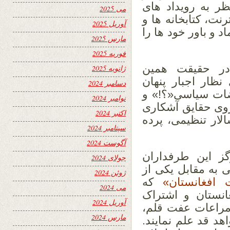
ظر به رویداد های
می 2025
نت، کتابخانه ها و
آوریل 2025
 و باور خود ها را
مارس 2025
فوریه 2025
 در حقیقت همین
ژانویه 2025
نظار اجبار پنهان
دسامبر 2024
وضات سیاسی«؟!» و
نوامبر 2024
وی حقایق آشکاری
اکتبر 2024
الار تنظیمی، پرده
سپتامبر 2024
آگوست 2024
 این طرفداران
جولای 2024
 به مقابل یکی از
ژوئن 2024
 افغانستان»
که
می 2024
انستان و اشتراک
آوریل 2024
است، با مراعات عفت قلم،
مارس 2024
هد قد علم نمایند.