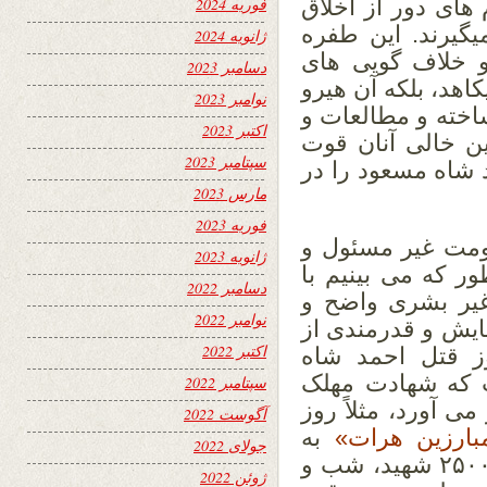
های دور از اخلاق
فوریه 2024
گیرند. این طفره
ژانویه 2024
و خلاف گویی های
دسامبر 2023
اهد، بلکه آن هیرو
نوامبر 2023
اخته و مطالعات و
اکتبر 2023
ین خالی آنان قوت
سپتامبر 2023
شاه مسعود را در
مارس 2023
فوریه 2023
کومت غیر مسئول و
ژانویه 2023
 که می بینیم با
دسامبر 2022
غیر بشری واضح و
نوامبر 2022
یش و قدرمندی از
اکتبر 2022
وز قتل احمد شاه
ت که شهادت مهلک
سپتامبر 2022
می آورد، مثلاً روز
آگوست 2022
بارزین هرات»
به
جولای 2022
مقابل شورویان و نوکران وطنی آنان با ۲۵۰۰۰ شهید، شب و
ژوئن 2022