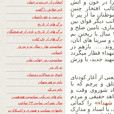
را در خون و آتش
انتخاب از جریده ترجمان
لب افتخار چنین
باید حقایق را گفت
نان ما از پیر تا
بررسی و نقد داستان
انب دیگر قوای بین
برگ های از تاریخ
سازی، تامین صلح و
برگ های از تاریخ و یادی از فرهیختگان
اعمار یک افغانستان مترقی«؟!» درین ۱۱ سال با ریختن بم
برگ های از یک کتاب
 و سرپنا های آنان،
روند…… بازهم در
بمناسبت بهار ، سال نو و نوروز
داء قطار میگردد
باستانی
هید جدید، با وزش
بمناسبت روز جهانی مادر
به یاد پدر
پاسخ به سوالات دوستان
نی از آغاز کودتای
پیام به هم میهنان
ق و پرچم که با
اد شوروی وقت و
پیام تبریک
اهد حقیقی و مردم
پیام های تبریکی بمناسبت هفدهمین
شهداء»
را کمائی
سال نشراتی سایت ۲۴ ساعت
ره که از ۱۹۷۸ آغاز شد، با اسناد و مدارک
پیامها ی تسلیت و همدری و اعـــلانا ت