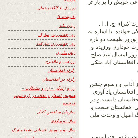
ی خویش را پر بار تر
درد دل با کاکا ترجمان
دلنوشته ها
 کبرای ج. ا. ا .
رمان طنز
خوانده با اشاره به
روز جهانی پدر مبارک
نوروز طبیعت دو باره
روز جهانی زن مبارکباد
ورت خوداری ورزیده و
زبان مادری
 روز امسال عید صلح
زراعتی و مالداری
افغانستان آباد متکی
زلزله افغانستان
زلزله در افغانستان
از آداب و رسوم جشن
زن و زندگی – زن و مشکلات –
افغانستان یاد آوری
همچنان اشعار و مقاله در باره شهید
غانستان دانسته و در
فرخنده
می افغانستان صحت و
سازمان مدافعین کابل
گ اصیل و وحدت ملی
سال نو میلادی
سال نو و نوروز باستانی بشما مبارک
ندر رئیس فدراسیون