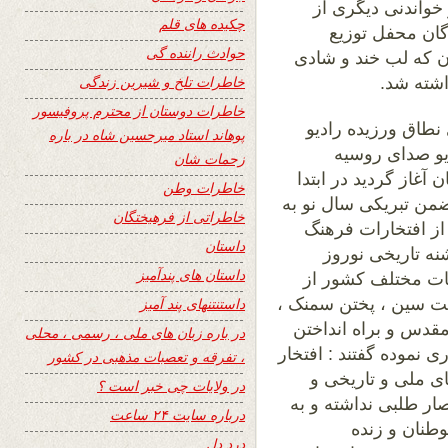
خواندنی دیگری از
چکیده های قلم
گان محفل توزیع
حوادث راننده گی
ان که لب خند و شادی
خاطرات تلخ و شیرین زندگی
اشته شد.
خاطرات دوستان از محترم پروفیسور
طاق ورزیده رادیو
پوهاند استاد میرحسین شاه در باره
یو صدای روسیه
زحمات شان
آغاز گردید در ابتدا
خاطرات وطن
ضمن تبریکی سال نو به
خاطراتی از فرهیختگان
از افتخارات فرهنگ
داستان
شنه تاریخی نوروز
داستان های پندآمیز
یات مختلف کشور از
فت سین ، پختن سمنک ،
داستنتنهای پند آمیز
مقدس و براه انداختن
در باره زبان های ملی ، رسمی ، محلی
 نموده گفتند : افتخار
، تفرقه و تعصبات مذهبی در کشور
ای ملی و تاریخی و
در ولایات چی خبر است ؟
ار طلبی نداشته و به
درباره سایت ۲۴ ساعت
طنان و زنده
درد دل