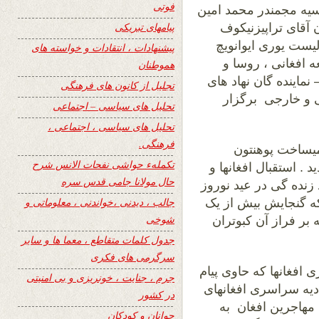
فوتی
سیه مجمندر محمد امین
پیامهای تبریکی
 آقای تراپیزنیکوف
یست یوری ایوانویچ
پیشنهادات ، انتقادات و خواسته های
افغانی ، روسا و
هموطنان
ماینده گان نهاد های
تجلیل از کانون های فرهنگی
ی و خارجی برگزار
تحلیل های سیاسی – اجتماعی
تحلیل های سیاسی ، اجتماعی ،
فرهنگی.
یساخت پوهنتون
تکملهء حواشی نفحات الانس شرح
. استقبال افغانها و
حال مولانا جامی قدس سره
زنده گی در عید نوروز
جالب ، دیدنی ،خواندنی ، معلوماتی و
 که گنجایش بیش از یک
شوخی
 بر فراز آن کبوتران
جدول کلمات متقاطع ، معما ها و سایر
سرگرمی های فکری
 افغانها که حاوی پیام
جرم ، جنایت ، خونریزی و بی امنیتی
یه سراسری افغانهای
در کشور
مهاجرین افغان به
جوانان و کودکان