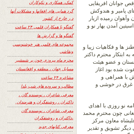
کمک، همکاری و نکوکاران
قص جوانان افریقایی
 های پامیر و هندوکش
گرد همایی های افغانها و مشکلات آنها
وآهوان رمیده ازیار
د ر خارج از کشور
سیتین آمدن بهار نو و
گفتگو با همکاران قلمی ۲۴ ساعت
گفتگو ها و گزارش ها
مجموعه های قلمی هنر خوشنویسی
ز ها و فکاهیات زیبا و
ونقاشی
به ابتکار محترم داکتر
محرم ماه پیروزی خون بر شمشیر
نستان و عضو هیئت
مسایل جهان ، منطقه و افغانستان
عوت شده بود اغاز
ش با همراهی و
مشاعره ۲۴ ساعت
 غرق در خوشی و
مطالب و سروده های شب یلدا
معرفی شاعران ، نویسنده گان ،
داکتران ، روشنفگران و هنرمندان.
مه نو روزی با اهدای
معرفی شاعران ، نویسنده گان
غانی چون محترم محمد
،داکتران و روشنفکران
علیشاه معاون مرکز
معرفی کتابهای جدید
 دیگر تشویق و تقدیر