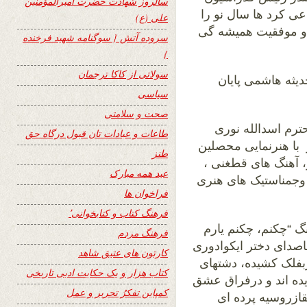
سالروز شهادت حضرت امیرالمؤمنین
عی کرد ها سال نو را
علی (ع)
 و موفقیت همیشه گی
سروده آتش { سوگنامه شهید فرخنده
}
سولاتی از کاکا ترجمان
یثه هاشمی پایان
سیاسی
صحت و سلامتی
رم اسدالله نوری
طاعات و عبادات تان قبول درگاه حق
 با هنرنمایی محصلین
طنز
، آهنگ های قطغنی ،
عید همه مبارک
وجمناستیک های هنری
فراخوان ها
فرهنگ کتاب و کتابخوانی٬
نگ “چکنم، چکنم یارم
فرهنگ مردم
اصدای دختر ایکوادوری
کارتون های عتیق شاهد
ربفلک کشیده، دشتهای
کتاب هزار و یک حکایت ادبی تاریخی
یده اند و درفراق عشق
کمپاین تفکرُ تحریر و عمل
فقازروسیه پرده ای