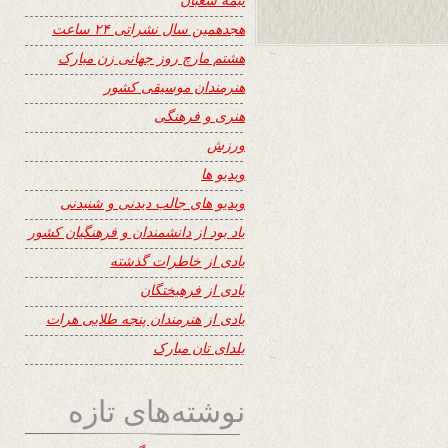
هجدهمین سال نشراتی ۲۴ ساعت
هشتم مارچ روز جهانی زن مبارک
هنرمندان موسیقی کشور
هنری و فرهنگی
ورزش
ویدیو ها
ویدیو های جالب دیدنی و شنیدنی
یاد بود از دانشمندان و فرهنگیان کشور
یادی از خاطرات گذشته
یادی از فرهیختگان
یادی از هنرمندان پنجه طلایی هرات
یلدای تان مبارک
نوشته‌های تازه