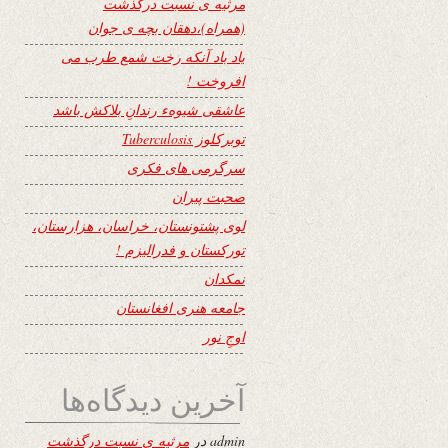
مرثیه ی نسبت درگذشت
(همراه)،دهقان بچه ی جوان
یاد باد آنکه رخت شمع طرب می
افروخت !
عاشقی شیوهء رندانِ بلاکش باشد
توبرکلوز Tuberculosis
سرگرمی های فکری
صحبت پیران
لوی پشتونستان، خراسان، هزارستان،
تورکستان و فدرالیزم !
نمکدان
جامعه هنری افغانستان
اوجِ نور
آخرین دیدگاه‌ها
admin
در
مرثیه ی نسبت درگذشت