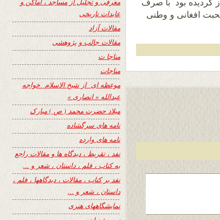
معرفی و تجلیل از مساجد ، اماکن و
عت ۵ بعد از ظهر آغاز گردیده بود با صرف
عابدات تاریخی
میت و محبت افغانی و وطنی
مقالات آزاد
مقالات جالب و پژوهشی
مناجا ت
مناجات
موعظه ای از شیخ الاسلام خواجه
عبدالله « انصاری »
میلاد حضرت محمد ( ص ) مبارک
نامه های سرگشاده
نامه های وارده
نفد ، تقریظ ، دیدگاه ها و مقالات راجع
به کتاب ، فلم ، داستان ، شعر و …
نفد بر کتاب ، مقالات ، دیدگاهها ، فلم ،
داستان ، شعر و …
نمایشگاههای هنری
نیمه شعبان