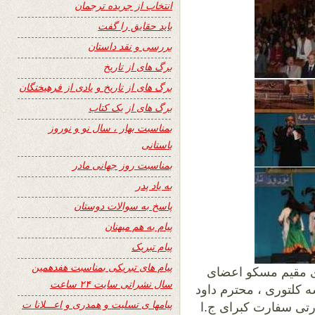
انتخاب از جریده ترجمان
باید حقایق را گفت
بررسی و نقد داستان
برگ های از تاریخ
برگ های از تاریخ و یادی از فرهیختگان
برگ های از یک کتاب
بمناسبت بهار ، سال نو و نوروز
باستانی
بمناسبت روز جهانی مادر
به یاد پدر
پاسخ به سوالات دوستان
پیام به هم میهنان
پیام تبریک
پیام های تبریکی بمناسبت هفدهمین
ای مقیم مسکو اعضای
سال نشراتی سایت ۲۴ ساعت
ه کلتوری ، محترم داود
پیامها ی تسلیت و همدری و اعـــلانا ت
رتی سفارت کبرای ج.ا