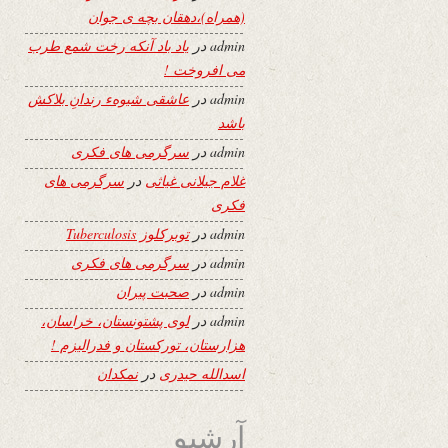
(همراه)،دهقان بچه ی جوان
admin
در
یاد باد آنکه رخت شمع طرب
می افروخت !
admin
در
عاشقی شیوهء رندانِ بلاکش
باشد
admin
در
سرگرمی های فکری
غلام جیلانی غیاثی
در
سرگرمی های
فکری
admin
در
توبرکلوز Tuberculosis
admin
در
سرگرمی های فکری
admin
در
صحبت پیران
admin
در
لوی پشتونستان، خراسان،
هزارستان، تورکستان و فدرالیزم !
اسدالله حیدری
در
نمکدان
آرشیو