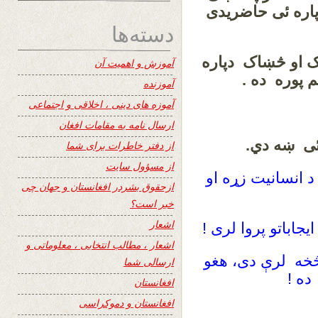
پاره ئی حاضریدی
دسته‌ها
اک او څښاک دپاره
آموزش و اهمیت آن
 پوره ده .
آموزنده
آموزه های دینی ، اخلاقی و اجتماعی
ارسال نامه به مقامات افغان
ئی ښه دي.
از دفتر خاطرات برای شما
از مسؤول سایت
د انسانیت زړه او
ازحقوق بشردر افغانستان و جهان چی
خبر است؟
اشعار
اباتو پروا لری !
اشعار ، مطالب انتخابی ، معلوماتی و
څخه لرې دی، هغو
ارسالی شما
ده !
افغانستان
افغانستان و دموکراسی