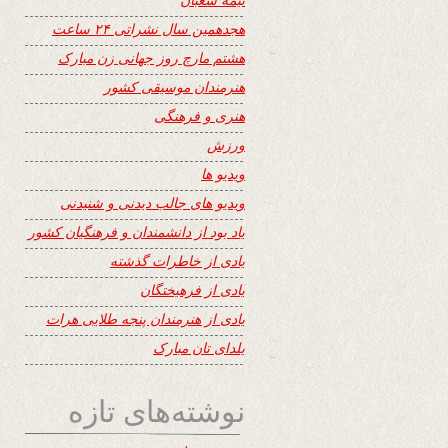
هجدهمین سال نشراتی ۲۴ ساعت
هشتم مارچ روز جهانی زن مبارک
هنرمندان موسیقی کشور
هنری و فرهنگی
ورزش
ویدیو ها
ویدیو های جالب دیدنی و شنیدنی
یاد بود از دانشمندان و فرهنگیان کشور
یادی از خاطرات گذشته
یادی از فرهیختگان
یادی از هنرمندان پنجه طلایی هرات
یلدای تان مبارک
نوشته‌های تازه