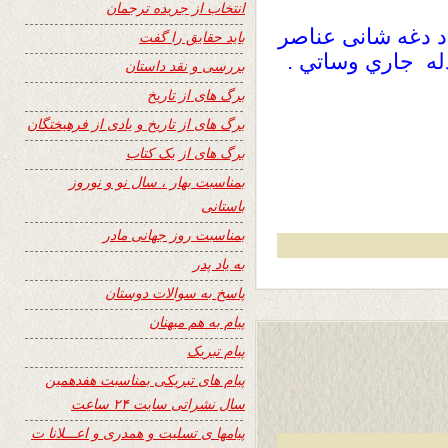
انتخاب از جریده ترجمان
 دغه شانی عناصر
باید حقایق را گفت
له جاري وساتي .
بررسی و نقد داستان
برگ های از تاریخ
برگ های از تاریخ و یادی از فرهیختگان
برگ های از یک کتاب
بمناسبت بهار ، سال نو و نوروز
باستانی
بمناسبت روز جهانی مادر
به یاد پدر
پاسخ به سوالات دوستان
پیام به هم میهنان
پیام تبریک
پیام های تبریکی بمناسبت هفدهمین
سال نشراتی سایت ۲۴ ساعت
پیامها ی تسلیت و همدری و اعـــلانا ت