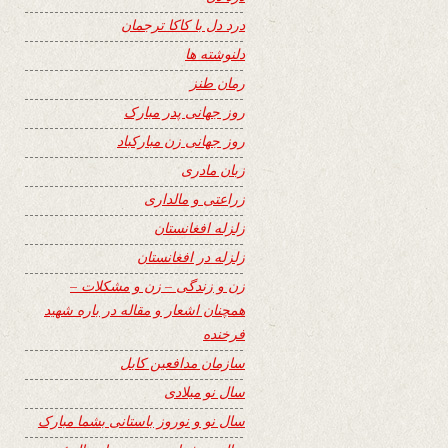
درد دل با کاکا ترجمان
دلنوشته ها
رمان طنز
روز جهانی پدر مبارک
روز جهانی زن مبارکباد
زبان مادری
زراعتی و مالداری
زلزله افغانستان
زلزله در افغانستان
زن و زندگی – زن و مشکلات –
همچنان اشعار و مقاله در باره شهید
فرخنده
سازمان مدافعین کابل
سال نو میلادی
سال نو و نوروز باستانی بشما مبارک