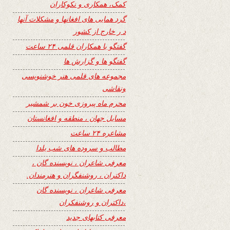
کمک، همکاری و نکوکاران
گرد همایی های افغانها و مشکلات آنها
د ر خارج از کشور
گفتگو با همکاران قلمی ۲۴ ساعت
گفتگو ها و گزارش ها
مجموعه های قلمی هنر خوشنویسی
ونقاشی
محرم ماه پیروزی خون بر شمشیر
مسایل جهان ، منطقه و افغانستان
مشاعره ۲۴ ساعت
مطالب و سروده های شب یلدا
معرفی شاعران ، نویسنده گان ،
داکتران ، روشنفگران و هنرمندان.
معرفی شاعران ، نویسنده گان
،داکتران و روشنفکران
معرفی کتابهای جدید