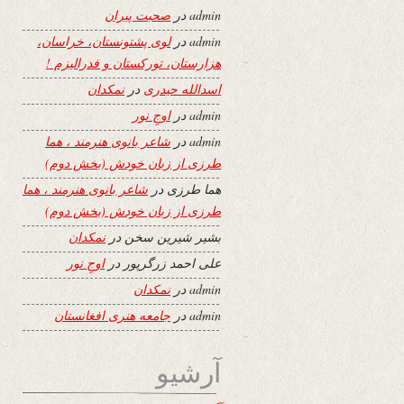
admin
در
صحبت پیران
admin
در
لوی پشتونستان، خراسان،
هزارستان، تورکستان و فدرالیزم !
اسدالله حیدری
در
نمکدان
admin
در
اوجِ نور
admin
در
شاعر بانوی هنرمند ، هما
طرزی از زبان خودش (بخش دوم)
هما طرزی
در
شاعر بانوی هنرمند ، هما
طرزی از زبان خودش (بخش دوم)
بشیر شیرین سخن
در
نمکدان
علی احمد زرگرپور
در
اوجِ نور
admin
در
نمکدان
admin
در
جامعه هنری افغانستان
آرشیو