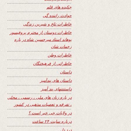
چکیده های قلم
حوادث راننده گی
خاطرات تلخ و شیرین زندگی
خاطرات دوستان از محترم پروفیسور
پوهاند استاد میرحسین شاه در باره
زحمات شان
خاطرات وطن
خاطراتی از فرهیختگان
داستان
داستان های پندآمیز
داستنتنهای پند آمیز
در باره زبان های ملی ، رسمی ، محلی
، تفرقه و تعصبات مذهبی در کشور
در ولایات چی خبر است ؟
درباره سایت ۲۴ ساعت
درد دل