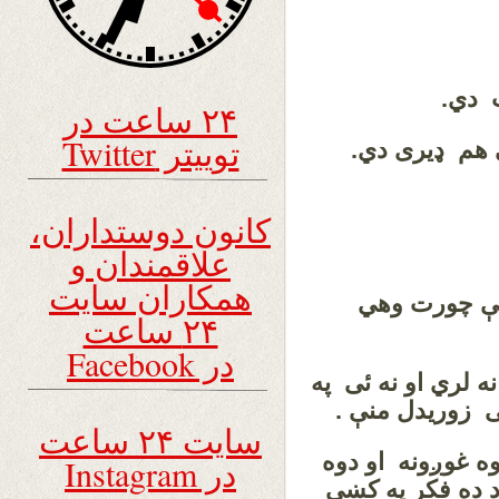
 دي.
۲۴ ساعت در
توییتر Twitter
ی هم ډیری دي.
کانون دوستداران،
علاقمندان و
همکاران سایت
 کښې چورت وهي
۲۴ ساعت
در Facebook
ه لري او نه ئی په
ی زوریدل منې .
سایت ۲۴ ساعت
ه غوږونه او دوه
در Instagram
ده فکر په کښی