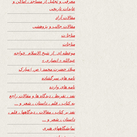
معرفی و تجلیل از مساجد ، اماکن و
عابدات تاریخی
مقالات آزاد
مقالات جالب و پژوهشی
مناجا ت
مناجات
موعظه ای از شیخ الاسلام خواجه
عبدالله « انصاری »
میلاد حضرت محمد ( ص ) مبارک
نامه های سرگشاده
نامه های وارده
نفد ، تقریظ ، دیدگاه ها و مقالات راجع
به کتاب ، فلم ، داستان ، شعر و …
نفد بر کتاب ، مقالات ، دیدگاهها ، فلم ،
داستان ، شعر و …
نمایشگاههای هنری
نیمه شعبان