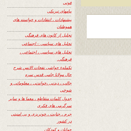
فوتی
پیامهای تبریکی
پیشنهادات ، انتقادات و خواسته های
هموطنان
تجلیل از کانون های فرهنگی
تحلیل های سیاسی – اجتماعی
تحلیل های سیاسی ، اجتماعی ،
فرهنگی.
تکملهء حواشی نفحات الانس شرح
حال مولانا جامی قدس سره
جالب ، دیدنی ،خواندنی ، معلوماتی و
شوخی
جدول کلمات متقاطع ، معما ها و سایر
سرگرمی های فکری
جرم ، جنایت ، خونریزی و بی امنیتی
در کشور
جوانان و کودکان