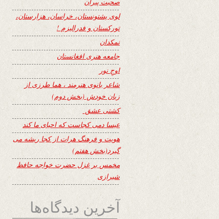
صحبت پیران
لوی پشتونستان، خراسان، هزارستان،
تورکستان و فدرالیزم !
نمکدان
جامعه هنری افغانستان
اوجِ نور
شاعر بانوی هنرمند ، هما طرزی از
زبان خودش (بخش دوم)
کشتی عشق
عیسا دمی کجاست که احیای ما کند
هویت و فرهنگ هرات از کجا ریشه می
گیرد(بخش هفتم)
مخمس بر غزل حضرت خواجه حافظ
شیرازی
آخرین دیدگاه‌ها