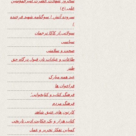
سالروز شهادت حضرت امیرالمؤمنین
علی (ع)
سروده آتش { سوگنامه شهید فرخنده
}
سولاتی از کاکا ترجمان
سیاسی
صحت و سلامتی
طاعات و عبادات تان قبول درگاه حق
طنز
عید همه مبارک
فراخوان ها
فرهنگ کتاب و کتابخوانی٬
فرهنگ مردم
کارتون های عتیق شاهد
کتاب هزار و یک حکایت ادبی تاریخی
کمپاین تفکرُ تحریر و عمل