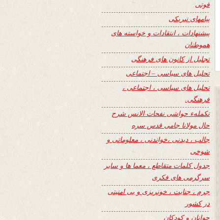
فوتی
پیامهای تبریکی
پیشنهادات ، انتقادات و خواسته های
هموطنان
تجلیل از کانون های فرهنگی
تحلیل های سیاسی – اجتماعی
تحلیل های سیاسی ، اجتماعی ،
فرهنگی.
تکملهء حواشی نفحات الانس شرح
حال مولانا جامی قدس سره
جالب ، دیدنی ،خواندنی ، معلوماتی و
شوخی
جدول کلمات متقاطع ، معما ها و سایر
سرگرمی های فکری
جرم ، جنایت ، خونریزی و بی امنیتی
در کشور
جوانان و کودکان