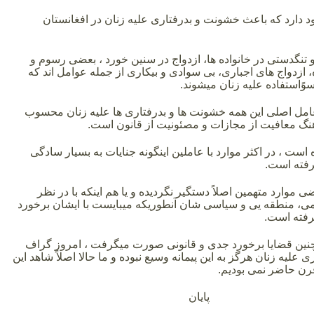
 دارد که باعث خشونت و بدرفتاری علیه زنان در افغانستان
و تنگدستی در خانواده ها، ازدواج در سنین خورد ، بعضی رسوم و
، ازدواج های اجباری، بی سوادی و بیکاری از جمله عوامل اند که
ًاستفاده علیه زنان میشوند.
عامل اصلی این همه خشونت ها و بدرفتاری ها علیه زنان محسوب
هنگ معافیت از مجازات و مصئونیت از قانون است.
 است ، در اکثر موارد با عاملین اینگونه جنایات به بسیار سادگی
فته است.
ی موارد متهمین اصلاً دستگیر نگردیده و یا هم اینکه با در نظر
 منطقه یی و سیاسی شان آنطوریکه میبایست با ایشان برخورد
رفته است.
 چنین قضایا برخورد جدی و قانونی صورت میگرفت ، امروز گراف
علیه زنان هرگز به این پیمانه وسیع نبوده و ما حالا اصلاً شاهد این
رن حاضر نمی بودیم.
پایان