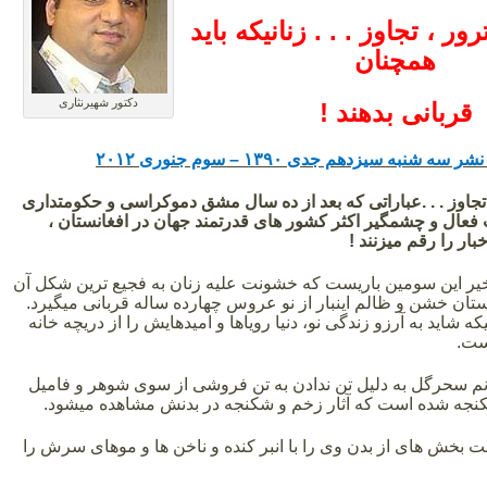
ر ، تجاوز . . . زنانیکه باید
همچنان
دکتور شهیرنثاری
قربانی بدهند !
 نشر سه شنبه سیزدهم جدی
۱۳۹۰ –
سوم جنوری
۲۰۱۲
جاوز . . .عباراتی که بعد از ده سال مشق دموکراسی و حکومتداری
فعال و چشمگیر اکثر کشور های قدرتمند جهان در افغانستان ،
ر را رقم میزنند !
یر این سومین باریست که خشونت علیه زنان به فجیع ترین شکل آن
ستان خشن و ظالم اینبار از نو عروس چهارده ساله قربانی میگیرد.
اید به آرزو زندگی نو، دنیا رویاها و امیدهایش را از دریچه خانه
ست.
انم سحرگل به دلیل تن ندادن به تن فروشی از سوی شوهر و فامیل
جه شده است که آثار زخم و شکنجه در بدنش مشاهده میشود.
 بخش های از بدن وی را با انبر کنده و ناخن ها و موهای سرش را