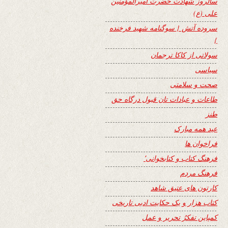
سالروز شهادت حضرت امیرالمؤمنین
علی (ع)
سروده آتش { سوگنامه شهید فرخنده
}
سولاتی از کاکا ترجمان
سیاسی
صحت و سلامتی
طاعات و عبادات تان قبول درگاه حق
طنز
عید همه مبارک
فراخوان ها
فرهنگ کتاب و کتابخوانی٬
فرهنگ مردم
کارتون های عتیق شاهد
کتاب هزار و یک حکایت ادبی تاریخی
کمپاین تفکرُ تحریر و عمل