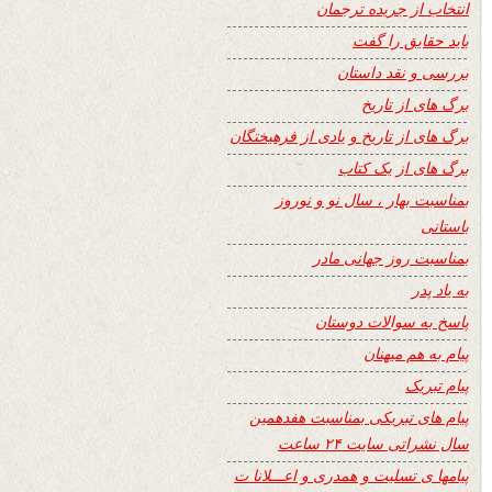
انتخاب از جریده ترجمان
باید حقایق را گفت
بررسی و نقد داستان
برگ های از تاریخ
برگ های از تاریخ و یادی از فرهیختگان
برگ های از یک کتاب
بمناسبت بهار ، سال نو و نوروز
باستانی
بمناسبت روز جهانی مادر
به یاد پدر
پاسخ به سوالات دوستان
پیام به هم میهنان
پیام تبریک
پیام های تبریکی بمناسبت هفدهمین
سال نشراتی سایت ۲۴ ساعت
پیامها ی تسلیت و همدری و اعـــلانا ت