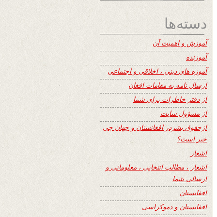
دسته‌ها
آموزش و اهمیت آن
آموزنده
آموزه های دینی ، اخلاقی و اجتماعی
ارسال نامه به مقامات افغان
از دفتر خاطرات برای شما
از مسؤول سایت
ازحقوق بشردر افغانستان و جهان چی
خبر است؟
اشعار
اشعار ، مطالب انتخابی ، معلوماتی و
ارسالی شما
افغانستان
افغانستان و دموکراسی