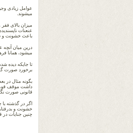
عوامل زیادی وجود
میشوند.
میزان بالای فقر 
عنعنات ناپسندیده
باعث خشونت و سو
درین میان آنچه 
میشود، همانا فر
تا جایکه دیده شده
برخورد صورت گر
بگونه مثال در بعض
داشت موقف قومی،
قانونی صورت نگ
اگر در گذشته با
خشونت و بدرفتاری 
چنین جنایات در ق