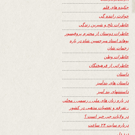
چکیده های قلم
حوادث راننده گی
خاطرات تلخ و شیرین زندگی
خاطرات دوستان از محترم پروفیسور
پوهاند استاد میرحسین شاه در باره
زحمات شان
خاطرات وطن
خاطراتی از فرهیختگان
داستان
داستان های پندآمیز
داستنتنهای پند آمیز
در باره زبان های ملی ، رسمی ، محلی
، تفرقه و تعصبات مذهبی در کشور
در ولایات چی خبر است ؟
درباره سایت ۲۴ ساعت
درد دل