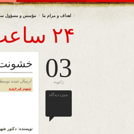
اهداف و مرام ما
مؤسس و مسؤول سا
۲۴ ساعت
03
خشونت ، 
ارسال شده توسط admin د
ژانویه
شهید فرخنده
بدون دیدگاه
نویسنده: دکتور شهی