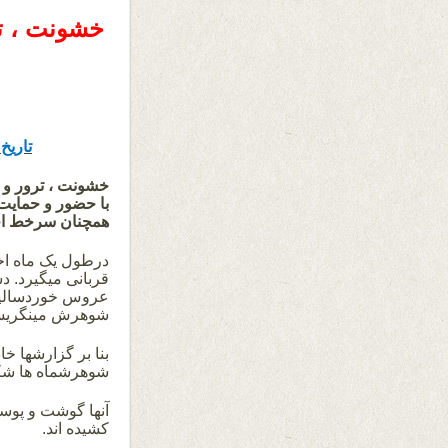
خشونت ، ترو
تاریخ
خشونت ، ترور و ت
با حضور و حمایت 
همچنان سرخط اخبا
درطول یک ماه اخ
قربانی میگیرد. د
عروس خوردسالیکه ش
شوهرش مینگری
بنا بر گزارشها خ
شوهرشماه ها شکن
آنها گوشت و پوست
کشیده اند.