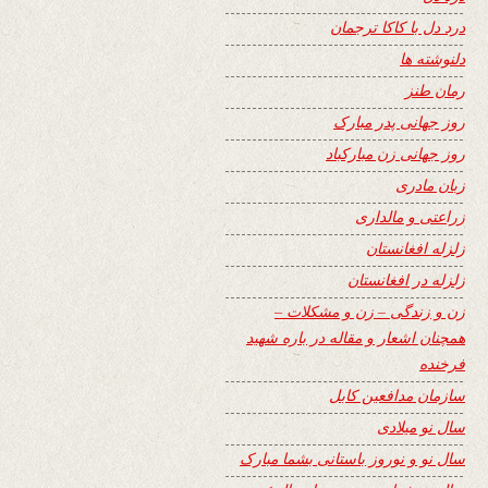
درد دل با کاکا ترجمان
دلنوشته ها
رمان طنز
روز جهانی پدر مبارک
روز جهانی زن مبارکباد
زبان مادری
زراعتی و مالداری
زلزله افغانستان
زلزله در افغانستان
زن و زندگی – زن و مشکلات –
همچنان اشعار و مقاله در باره شهید
فرخنده
سازمان مدافعین کابل
سال نو میلادی
سال نو و نوروز باستانی بشما مبارک