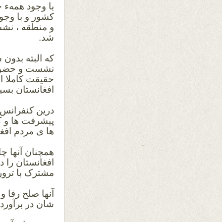
با وجود همه‌ء 
کشور و با وج
و منطقه ، نشس
شد.
که البته بدون
نشست و حضور 
حقیقت کاملا اش
افغانستان بسی
درین کنفرانس ن
پیشرفت ها و کا
ها ی مردم افغ
همچنان آنها چ
افغانستان را 
مشترک
با ترو
آنها صلح رفا 
شان در برآورد