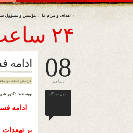
اهداف و مرام ما
مؤسس و مسؤول سا
۲۴ ساعت
08
ادامه ف
ارسال شده توسط admin د
دسامبر
بدون دیدگاه
نویسنده: دکتور شهی
ادامه فسا
بر تهعدات 