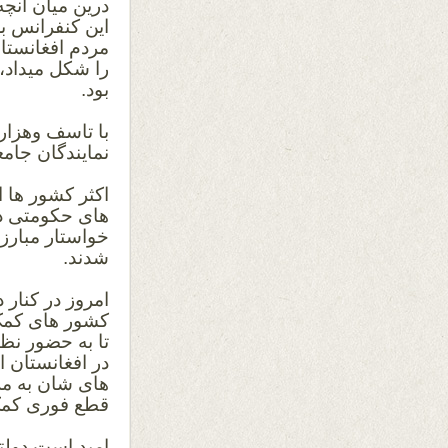
درین میان آنچ
این کنفرانس ب
مردم افغانستا
را شکل میداد،
بود.
با تاسف وهزار
نمایندگان جام
اکثر کشور ها ا
های حکومتی در
خواستار مبارز
شدند.
امروز در کنار 
کشور های کمک 
تا به حضور نظا
در افغانستان 
های شان به مر
قطع فوری کمک 
امید است دولت