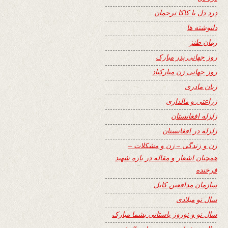
درد دل با کاکا ترجمان
دلنوشته ها
رمان طنز
روز جهانی پدر مبارک
روز جهانی زن مبارکباد
زبان مادری
زراعتی و مالداری
زلزله افغانستان
زلزله در افغانستان
زن و زندگی – زن و مشکلات –
همچنان اشعار و مقاله در باره شهید
فرخنده
سازمان مدافعین کابل
سال نو میلادی
سال نو و نوروز باستانی بشما مبارک