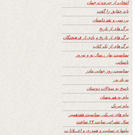
انتخاب از جریده ترجمان
باید حقایق را گفت
بررسی و نقد داستان
برگ های از تاریخ
برگ های از تاریخ و یادی از فرهیختگان
برگ های از یک کتاب
بمناسبت بهار ، سال نو و نوروز
باستانی
بمناسبت روز جهانی مادر
به یاد پدر
پاسخ به سوالات دوستان
پیام به هم میهنان
پیام تبریک
پیام های تبریکی بمناسبت هفدهمین
سال نشراتی سایت ۲۴ ساعت
پیامها ی تسلیت و همدری و اعـــلانا ت