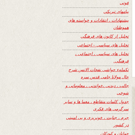
فوتی
پیامهای تبریکی
پیشنهادات ، انتقادات و خواسته های
هموطنان
تجلیل از کانون های فرهنگی
تحلیل های سیاسی – اجتماعی
تحلیل های سیاسی ، اجتماعی ،
فرهنگی.
تکملهء حواشی نفحات الانس شرح
حال مولانا جامی قدس سره
جالب ، دیدنی ،خواندنی ، معلوماتی و
شوخی
جدول کلمات متقاطع ، معما ها و سایر
سرگرمی های فکری
جرم ، جنایت ، خونریزی و بی امنیتی
در کشور
جوانان و کودکان