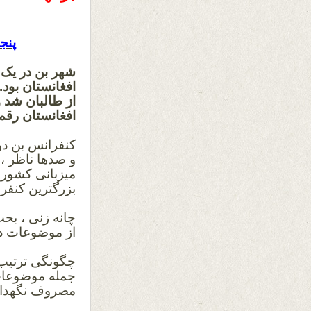
پنج
شهر بن در یک 
افغانستان بود
از طالبان شد و
افغانستان رقم 
و صدها ناظر ، 
میزبانی کشور آ
بزرگترین کنفرا
چانه زنی ، بح
از موضوعات داغ
چگونگی ترتیب 
جمله موضوعات 
مصروف نگهداشت