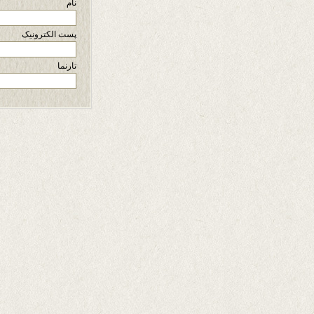
نام
پست الکترونیک
تارنما