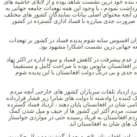
ه بنده خود درین نشست شاهد بوده
و از لابلای حاشیه های
رداشت نمودم ،
با وجود این همه تهعدات جامعه جهانی به
ن
آنچه محتوای اصلی بیانات نمایندگان کشور های مختلف
 ضرورت جدی مبارزه با فساد اداری گسترده در کشور
ان افسوس سایه شوم پدیده فساد در کشور بر تهعدات
عه جهانی درین نشست اشکارا مشهود بود.
ز عدم پیشرفت در کاهش فساد و سو‌ء اداره در اکثر نهاد
 افغانستان مایوس بوده با صراحت کامل و مستقیماً
ه جدی و بی درنگ دولت افغانستان با این پدیده شوم
درد ازدیاد تلفات سربازان کشور های خارجی آنچه مردم
کننده را وادشته تا دولت های شانرا زیر فشار قرارداده
می شان در افغانستان پایان دهند ، ازدیاد فساد گسترده
است. مردم اکثر این کشور ها از حیف و میل شدن کمک
دم افغانستان به فریاد رسیده حتی در مواردی خواستار
های شان به افغانستان اند.
مرادن افغانستان بلاخره بعد از گذشت ده سال حکومت