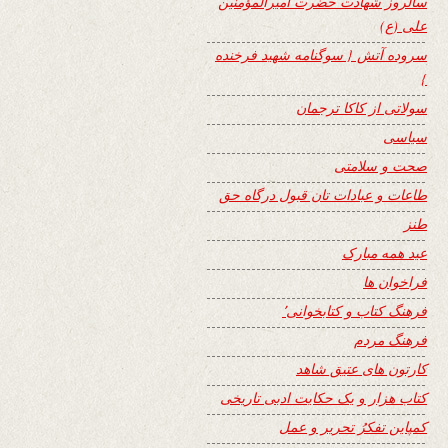
سالروز شهادت حضرت امیرالمؤمنین
علی (ع)
سروده آتش { سوگنامه شهید فرخنده
}
سولاتی از کاکا ترجمان
سیاسی
صحت و سلامتی
طاعات و عبادات تان قبول درگاه حق
طنز
عید همه مبارک
فراخوان ها
فرهنگ کتاب و کتابخوانی٬
فرهنگ مردم
کارتون های عتیق شاهد
کتاب هزار و یک حکایت ادبی تاریخی
کمپاین تفکرُ تحریر و عمل