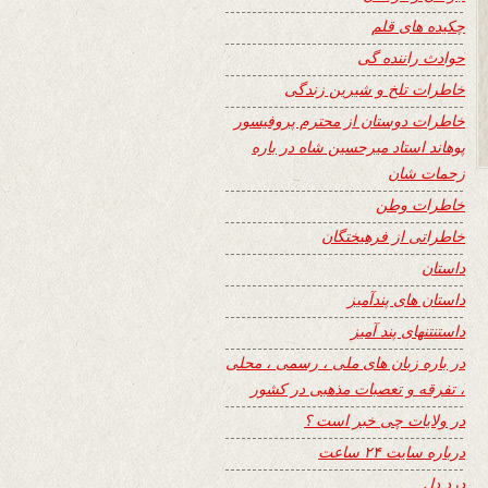
چکیده های قلم
حوادث راننده گی
خاطرات تلخ و شیرین زندگی
خاطرات دوستان از محترم پروفیسور
پوهاند استاد میرحسین شاه در باره
زحمات شان
خاطرات وطن
خاطراتی از فرهیختگان
داستان
داستان های پندآمیز
داستنتنهای پند آمیز
در باره زبان های ملی ، رسمی ، محلی
، تفرقه و تعصبات مذهبی در کشور
در ولایات چی خبر است ؟
درباره سایت ۲۴ ساعت
درد دل