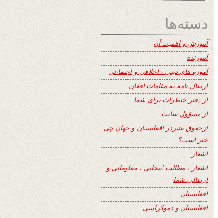
دسته‌ها
آموزش و اهمیت آن
آموزنده
آموزه های دینی ، اخلاقی و اجتماعی
ارسال نامه به مقامات افغان
از دفتر خاطرات برای شما
از مسؤول سایت
ازحقوق بشردر افغانستان و جهان چی
خبر است؟
اشعار
اشعار ، مطالب انتخابی ، معلوماتی و
ارسالی شما
افغانستان
افغانستان و دموکراسی