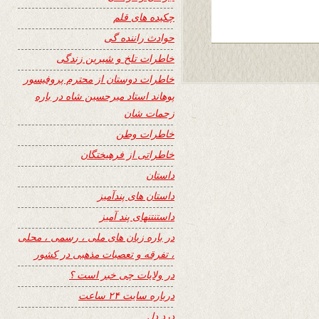
چکیده های قلم
حوادث راننده گی
خاطرات تلخ و شیرین زندگی
خاطرات دوستان از محترم پروفیسور
پوهاند استاد میرحسین شاه در باره
زحمات شان
خاطرات وطن
خاطراتی از فرهیختگان
داستان
داستان های پندآمیز
داستنتنهای پند آمیز
در باره زبان های ملی ، رسمی ، محلی
، تفرقه و تعصبات مذهبی در کشور
در ولایات چی خبر است ؟
درباره سایت ۲۴ ساعت
درد دل