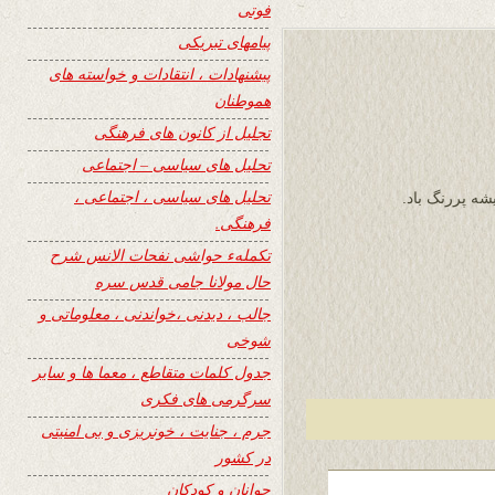
فوتی
پیامهای تبریکی
پیشنهادات ، انتقادات و خواسته های
هموطنان
تجلیل از کانون های فرهنگی
تحلیل های سیاسی – اجتماعی
تحلیل های سیاسی ، اجتماعی ،
شه پررنگ باد.
فرهنگی.
تکملهء حواشی نفحات الانس شرح
حال مولانا جامی قدس سره
جالب ، دیدنی ،خواندنی ، معلوماتی و
شوخی
جدول کلمات متقاطع ، معما ها و سایر
سرگرمی های فکری
جرم ، جنایت ، خونریزی و بی امنیتی
در کشور
جوانان و کودکان