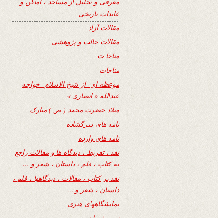
معرفی و تجلیل از مساجد ، اماکن و
عابدات تاریخی
مقالات آزاد
مقالات جالب و پژوهشی
مناجا ت
مناجات
موعظه ای از شیخ الاسلام خواجه
عبدالله « انصاری »
میلاد حضرت محمد ( ص ) مبارک
نامه های سرگشاده
نامه های وارده
نفد ، تقریظ ، دیدگاه ها و مقالات راجع
به کتاب ، فلم ، داستان ، شعر و …
نفد بر کتاب ، مقالات ، دیدگاهها ، فلم ،
داستان ، شعر و …
نمایشگاههای هنری
نیمه شعبان