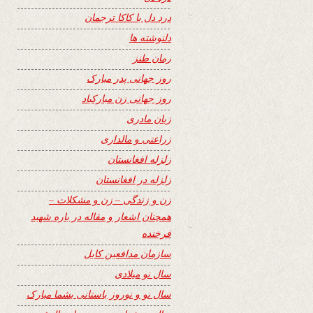
درد دل با کاکا ترجمان
دلنوشته ها
رمان طنز
روز جهانی پدر مبارک
روز جهانی زن مبارکباد
زبان مادری
زراعتی و مالداری
زلزله افغانستان
زلزله در افغانستان
زن و زندگی – زن و مشکلات –
همچنان اشعار و مقاله در باره شهید
فرخنده
سازمان مدافعین کابل
سال نو میلادی
سال نو و نوروز باستانی بشما مبارک