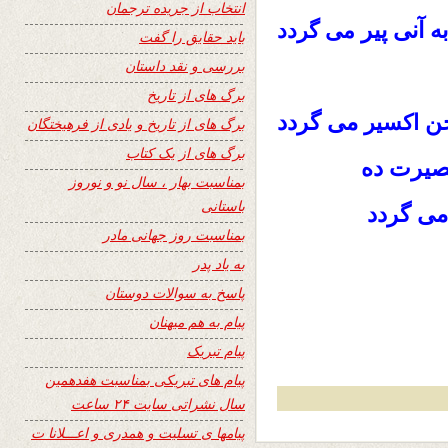
انتخاب از جریده ترجمان
 آنی پیر
می گردد
باید حقایق را گفت
بررسی و نقد داستان
برگ های از تاریخ
خن
می گردد
اکسیر
برگ های از تاریخ و یادی از فرهیختگان
برگ های از یک کتاب
بصیرت ده
بمناسبت بهار ، سال نو و نوروز
باستانی
می گردد
بمناسبت روز جهانی مادر
به یاد پدر
پاسخ به سوالات دوستان
پیام به هم میهنان
پیام تبریک
پیام های تبریکی بمناسبت هفدهمین
سال نشراتی سایت ۲۴ ساعت
پیامها ی تسلیت و همدری و اعـــلانا ت