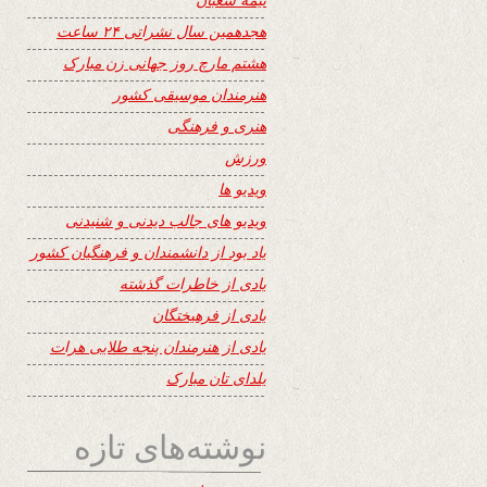
هجدهمین سال نشراتی ۲۴ ساعت
هشتم مارچ روز جهانی زن مبارک
هنرمندان موسیقی کشور
هنری و فرهنگی
ورزش
ویدیو ها
ویدیو های جالب دیدنی و شنیدنی
یاد بود از دانشمندان و فرهنگیان کشور
یادی از خاطرات گذشته
یادی از فرهیختگان
یادی از هنرمندان پنجه طلایی هرات
یلدای تان مبارک
نوشته‌های تازه