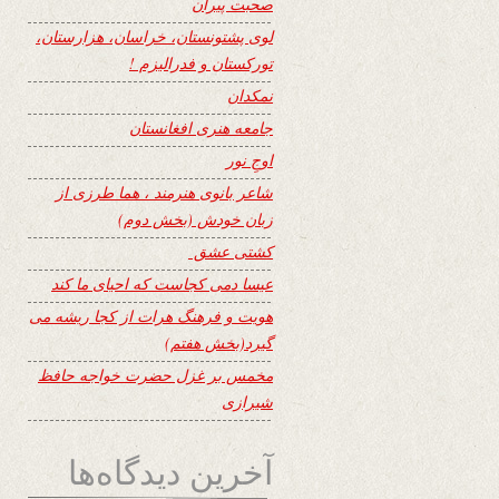
صحبت پیران
لوی پشتونستان، خراسان، هزارستان،
تورکستان و فدرالیزم !
نمکدان
جامعه هنری افغانستان
اوجِ نور
شاعر بانوی هنرمند ، هما طرزی از
زبان خودش (بخش دوم)
کشتی عشق
عیسا دمی کجاست که احیای ما کند
هویت و فرهنگ هرات از کجا ریشه می
گیرد(بخش هفتم)
مخمس بر غزل حضرت خواجه حافظ
شیرازی
آخرین دیدگاه‌ها