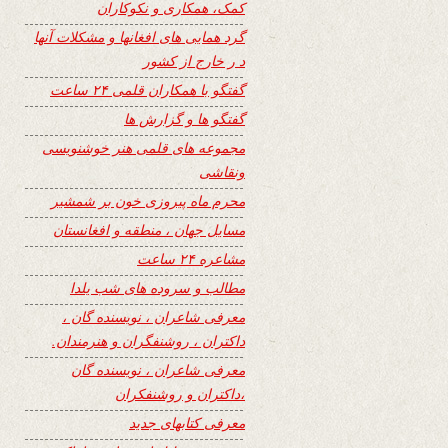
کمک، همکاری و نکوکاران
گرد همایی های افغانها و مشکلات آنها
د ر خارج از کشور
گفتگو با همکاران قلمی ۲۴ ساعت
گفتگو ها و گزارش ها
مجموعه های قلمی هنر خوشنویسی
ونقاشی
محرم ماه پیروزی خون بر شمشیر
مسایل جهان ، منطقه و افغانستان
مشاعره ۲۴ ساعت
مطالب و سروده های شب یلدا
معرفی شاعران ، نویسنده گان ،
داکتران ، روشنفگران و هنرمندان.
معرفی شاعران ، نویسنده گان
،داکتران و روشنفکران
معرفی کتابهای جدید