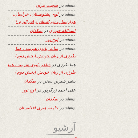
admin
در
صحبت پیران
admin
در
لوی پشتونستان، خراسان،
هزارستان، تورکستان و فدرالیزم !
اسدالله حیدری
در
نمکدان
admin
در
اوجِ نور
admin
در
شاعر بانوی هنرمند ، هما
طرزی از زبان خودش (بخش دوم)
هما طرزی
در
شاعر بانوی هنرمند ، هما
طرزی از زبان خودش (بخش دوم)
بشیر شیرین سخن
در
نمکدان
علی احمد زرگرپور
در
اوجِ نور
admin
در
نمکدان
admin
در
جامعه هنری افغانستان
آرشیو