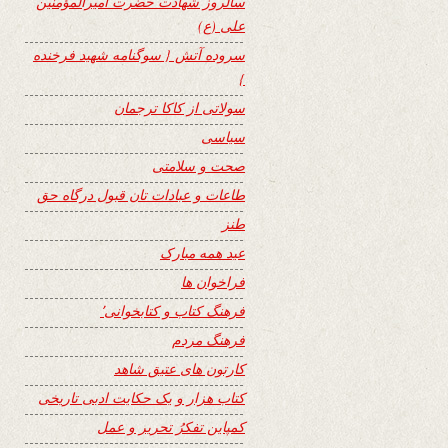
سالروز شهادت حضرت امیرالمؤمنین
علی (ع)
سروده آتش { سوگنامه شهید فرخنده
}
سولاتی از کاکا ترجمان
سیاسی
صحت و سلامتی
طاعات و عبادات تان قبول درگاه حق
طنز
عید همه مبارک
فراخوان ها
فرهنگ کتاب و کتابخوانی٬
فرهنگ مردم
کارتون های عتیق شاهد
کتاب هزار و یک حکایت ادبی تاریخی
کمپاین تفکرُ تحریر و عمل